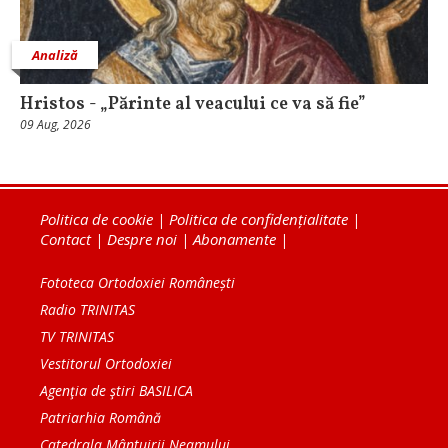
Analiză
Hristos - „Părinte al veacului ce va să fie”
09 Aug, 2026
Politica de cookie
|
Politica de confidențialitate
|
Contact
|
Despre noi
|
Abonamente
|
Fototeca Ortodoxiei Românești
Radio TRINITAS
TV TRINITAS
Vestitorul Ortodoxiei
Agenţia de ştiri BASILICA
Patriarhia Română
Catedrala Mântuirii Neamului