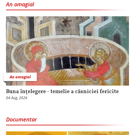
An omagial
An omagial
Buna înțelegere - temelie a căsniciei fericite
04 Aug, 2026
Documentar