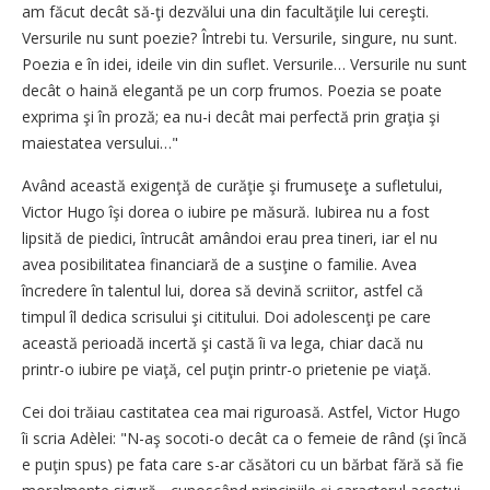
am făcut decât să-ţi dezvălui una din facultăţile lui cereşti.
Versurile nu sunt poezie? Întrebi tu. Versurile, singure, nu sunt.
Poezia e în idei, ideile vin din suflet. Versurile… Versurile nu sunt
decât o haină elegantă pe un corp frumos. Poezia se poate
exprima şi în proză; ea nu-i decât mai perfectă prin graţia şi
maiestatea versului…"
Având această exigenţă de curăţie şi frumuseţe a sufletului,
Victor Hugo îşi dorea o iubire pe măsură. Iubirea nu a fost
lipsită de piedici, întrucât amândoi erau prea tineri, iar el nu
avea posibilitatea financiară de a susţine o familie. Avea
încredere în talentul lui, dorea să devină scriitor, astfel că
timpul îl dedica scrisului şi cititului. Doi adolescenţi pe care
această perioadă incertă şi castă îi va lega, chiar dacă nu
printr-o iubire pe viaţă, cel puţin printr-o prietenie pe viaţă.
Cei doi trăiau castitatea cea mai riguroasă. Astfel, Victor Hugo
îi scria Adèlei: "N-aş socoti-o decât ca o femeie de rând (şi încă
e puţin spus) pe fata care s-ar căsători cu un bărbat fără să fie