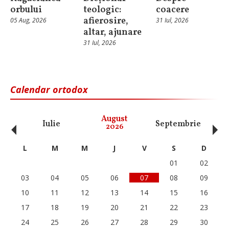
orbului
teologic:
coacere
afierosire,
05 Aug, 2026
31 Iul, 2026
altar, ajunare
31 Iul, 2026
Calendar ortodox
‹
›
August
Iulie
Septembrie
O
2026
L
M
M
J
V
S
D
01
02
03
04
05
06
07
08
09
10
11
12
13
14
15
16
17
18
19
20
21
22
23
24
25
26
27
28
29
30