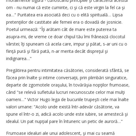
moralmente sigură - cunoscând principiile şi caracterul acestui
om - nu numai că este cuminte, ci şi că este virgin la fel ca şi
ea…" Puritatea era asociată deci cu o elită spirituală… Lipsa
pretenţiilor de castitate ale femeii era o dovadă de josnicie.
Poetul urmează: "Îţi arătam cât de mare este puterea ta
asupra-mi, de vreme ce doar chipul tău îmi frânează clocotul
vârstei; îţi spuneam că acela care, impur şi pătat, s-ar uni cu o
fiinţă pură şi fără pată, n-ar merita decât dispreţul şi
indignarea…"
Pregătirea pentru intimitatea căsătoriei, considerată sfântă, se
făcea prin înalte şi intime conversaţii, prin plimbări singuratice,
departe de zgomotele oraşului, în tovărăşia nopţilor frumoase,
când "se relevă sufletului lucruri necunoscute celor mai mulţi
oameni…" Victor Hugo lega de bucuriile trupeşti cele mai înalte
valori umane: "Acolo unde există într-adevăr căsătorie, va
spune el într-o zi, adică acolo unde este iubire, se amestecă şi
idealul. Un pat nupţial pare în întuneric un petic de auroră…"
Frumoase idealuri ale unui adolescent, şi mai cu seamă