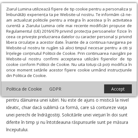
Ziarul Lumina utilizează fişiere de tip cookie pentru a personaliza și
îmbunătăți experiența ta pe Website-ul nostru. Te informăm că ne-
am actualizat politicile pentru a integra în acestea și în activitatea
curentă a Ziarului Lumina cele mai recente modificări propuse de
Regulamentul (UE) 2016/679 privind protecția persoanelor fizice în
ceea ce privește prelucrarea datelor cu caracter personal și privind
libera circulație a acestor date. Înainte de a continua navigarea pe
Website-ul nostru te rugăm să aloci timpul necesar pentru a citi și
Ziarul Lumina
›
Opinii
›
Repere și idei
›
O iubire castă
înțelege conținutul Politicii de Cookie. Prin continuarea navigării pe
Website-ul nostru confirmi acceptarea utilizării fişierelor de tip
O iubire castă
cookie conform Politicii de Cookie. Nu uita totuși că poți modifica în
orice moment setările acestor fişiere cookie urmând instrucțiunile
din Politica de Cookie.
Un articol de:
Monica Patriche
-
09 August 2011
Politica de Cookie
GDPR
Accept
Castitatea poate fi o condiţie necesară, dar nu suficientă,
pentru dăinuirea unei iubiri. Nu este de ajuns o mistică la nivel
ideatic, chiar dacă sublimă ca formă, care să contureze viaţa
unei perechi de îndrăgostiţi. Solicitările unei vieţuiri în doi sunt
diferite în timp şi nu întotdeauna răspunsurile sunt pe măsura
începutului.