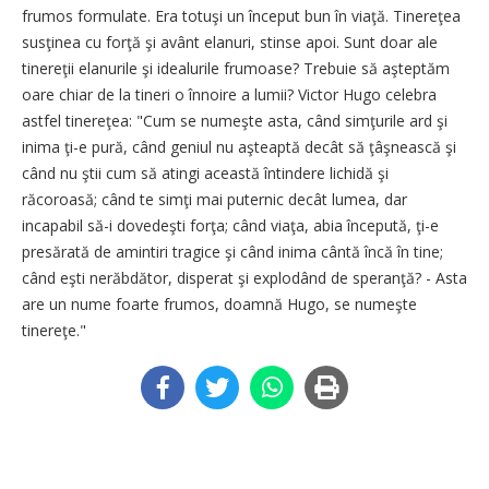
frumos formulate. Era totuşi un început bun în viaţă. Tinereţea
susţinea cu forţă şi avânt elanuri, stinse apoi. Sunt doar ale
tinereţii elanurile şi idealurile frumoase? Trebuie să aşteptăm
oare chiar de la tineri o înnoire a lumii? Victor Hugo celebra
astfel tinereţea: "Cum se numeşte asta, când simţurile ard şi
inima ţi-e pură, când geniul nu aşteaptă decât să ţâşnească şi
când nu ştii cum să atingi această întindere lichidă şi
răcoroasă; când te simţi mai puternic decât lumea, dar
incapabil să-i dovedeşti forţa; când viaţa, abia începută, ţi-e
presărată de amintiri tragice şi când inima cântă încă în tine;
când eşti nerăbdător, disperat şi explodând de speranţă? - Asta
are un nume foarte frumos, doamnă Hugo, se numeşte
tinereţe."