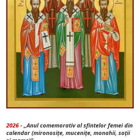
2026 -
„Anul comemorativ al sfintelor femei din
calendar (mironosițe, mu­cenițe, monahii, soții