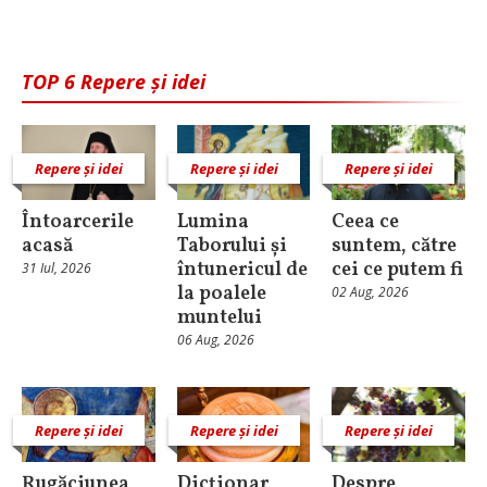
TOP 6 Repere și idei
Repere și idei
Repere și idei
Repere și idei
Întoarcerile
Lumina
Ceea ce
acasă
Taborului și
suntem, către
întunericul de
cei ce putem fi
31 Iul, 2026
la poalele
02 Aug, 2026
muntelui
06 Aug, 2026
Repere și idei
Repere și idei
Repere și idei
Rugăciunea
Dicționar
Despre