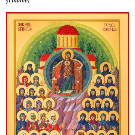
și mame)”