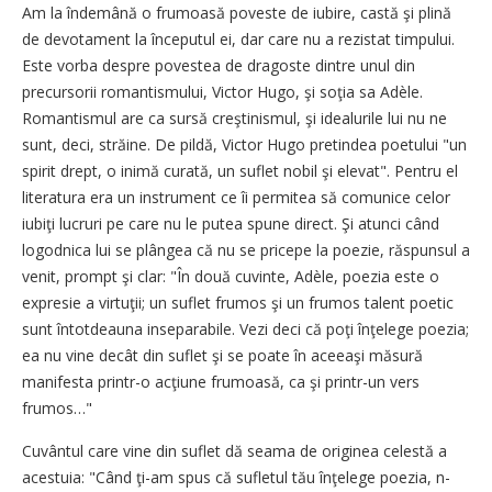
Am la îndemână o frumoasă poveste de iubire, castă şi plină
de devotament la începutul ei, dar care nu a rezistat timpului.
Este vorba despre povestea de dragoste dintre unul din
precursorii romantismului, Victor Hugo, şi soţia sa Adèle.
Romantismul are ca sursă creştinismul, şi idealurile lui nu ne
sunt, deci, străine. De pildă, Victor Hugo pretindea poetului "un
spirit drept, o inimă curată, un suflet nobil şi elevat". Pentru el
literatura era un instrument ce îi permitea să comunice celor
iubiţi lucruri pe care nu le putea spune direct. Şi atunci când
logodnica lui se plângea că nu se pricepe la poezie, răspunsul a
venit, prompt şi clar: "În două cuvinte, Adèle, poezia este o
expresie a virtuţii; un suflet frumos şi un frumos talent poetic
sunt întotdeauna inseparabile. Vezi deci că poţi înţelege poezia;
ea nu vine decât din suflet şi se poate în aceeaşi măsură
manifesta printr-o acţiune frumoasă, ca şi printr-un vers
frumos…"
Cuvântul care vine din suflet dă seama de originea celestă a
acestuia: "Când ţi-am spus că sufletul tău înţelege poezia, n-