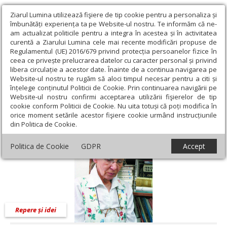
Ziarul Lumina utilizează fişiere de tip cookie pentru a personaliza și
îmbunătăți experiența ta pe Website-ul nostru. Te informăm că ne-
am actualizat politicile pentru a integra în acestea și în activitatea
curentă a Ziarului Lumina cele mai recente modificări propuse de
Regulamentul (UE) 2016/679 privind protecția persoanelor fizice în
ceea ce privește prelucrarea datelor cu caracter personal și privind
libera circulație a acestor date. Înainte de a continua navigarea pe
Website-ul nostru te rugăm să aloci timpul necesar pentru a citi și
Ziarul Lumina
›
Opinii
›
Repere și idei
›
„Orânduirea firii a
înțelege conținutul Politicii de Cookie. Prin continuarea navigării pe
sorocit să fie…”
Website-ul nostru confirmi acceptarea utilizării fişierelor de tip
cookie conform Politicii de Cookie. Nu uita totuși că poți modifica în
„Orânduirea firii a sorocit să fie…”
orice moment setările acestor fişiere cookie urmând instrucțiunile
din Politica de Cookie.
Politica de Cookie
GDPR
Accept
Repere și idei