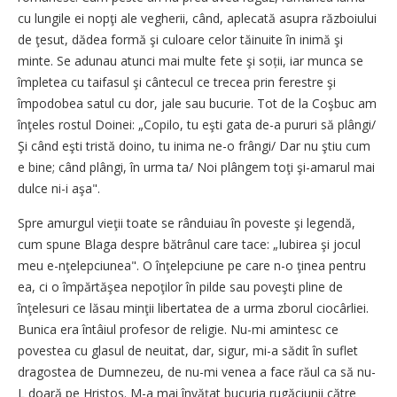
cu lungile ei nopţi ale vegherii, când, aplecată asupra războiului
de ţesut, dădea formă şi culoare celor tăinuite în inimă şi
minte. Se adunau atunci mai multe fete şi soții, iar munca se
împletea cu taifasul şi cântecul ce trecea prin ferestre şi
împodobea satul cu dor, jale sau bucurie. Tot de la Coşbuc am
înţeles rostul Doinei: „Copilo, tu eşti gata de-a pururi să plângi/
Şi când eşti tristă doino, tu inima ne-o frângi/ Dar nu ştiu cum
e bine; când plângi, în urma ta/ Noi plângem toţi şi-amarul mai
dulce ni-i aşa".
Spre amurgul vieţii toate se rânduiau în poveste şi legendă,
cum spune Blaga despre bătrânul care tace: „Iubirea şi jocul
meu e-nţelepciunea". O înţelepciune pe care n-o ţinea pentru
ea, ci o împărtăşea nepoţilor în pilde sau poveşti pline de
înţelesuri ce lăsau minţii libertatea de a urma zborul ciocârliei.
Bunica era întâiul profesor de religie. Nu-mi amintesc ce
povestea cu glasul de neuitat, dar, sigur, mi-a sădit în suflet
dragostea de Dumnezeu, de nu-mi venea a face răul ca să nu-
L doară pe Hristos. M-a mai învăţat bucuria rugăciunii către