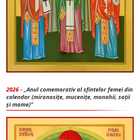
2026 -
„Anul comemorativ al sfintelor femei din
calendar (mironosițe, mu­cenițe, monahii, soții
și mame)”