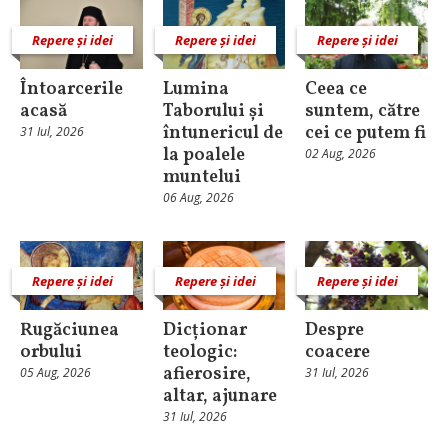
Repere și idei
Repere și idei
Repere și idei
Întoarcerile
Lumina
Ceea ce
acasă
Taborului și
suntem, către
întunericul de
cei ce putem fi
31 Iul, 2026
la poalele
02 Aug, 2026
muntelui
06 Aug, 2026
Repere și idei
Repere și idei
Repere și idei
Rugăciunea
Dicționar
Despre
orbului
teologic:
coacere
afierosire,
05 Aug, 2026
31 Iul, 2026
altar, ajunare
31 Iul, 2026