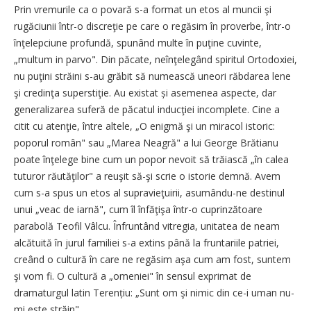
Prin vremurile ca o povară s-a format un etos al muncii şi
rugăciunii într-o discreţie pe care o regăsim în proverbe, într-o
înţelepciune profundă, spunând multe în puţine cuvinte,
„multum in parvo". Din păcate, neînţelegând spiritul Ortodoxiei,
nu puţini străini s-au grăbit să numească uneori răbdarea lene
şi credinţa superstiţie. Au existat și asemenea aspecte, dar
generalizarea suferă de păcatul inducţiei incomplete. Cine a
citit cu atenţie, între altele, „O enigmă şi un miracol istoric:
poporul român" sau „Marea Neagră" a lui George Brătianu
poate înţelege bine cum un popor nevoit să trăiască „în calea
tuturor răutăţilor" a reuşit să-şi scrie o istorie demnă. Avem
cum s-a spus un etos al supravieţuirii, asu­mându-ne destinul
unui „veac de iarnă", cum îl înfăţişa într-o cuprinzătoare
parabolă Teofil Vâlcu. Înfruntând vitregia, unitatea de neam
alcătuită în jurul familiei s-a extins până la fruntariile patriei,
creând o cultură în care ne regăsim aşa cum am fost, suntem
şi vom fi. O cultură a „omeniei" în sensul exprimat de
dramaturgul latin Terențiu: „Sunt om şi nimic din ce-i uman nu-
mi este străin".