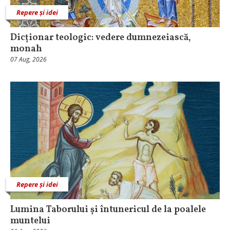
Repere și idei
Dicționar teologic: vedere dumnezeiască,
monah
07 Aug, 2026
Repere și idei
Lumina Taborului și întunericul de la poalele
muntelui