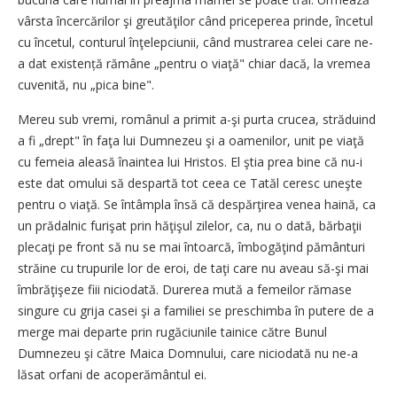
vârsta încercărilor şi greutăţilor când priceperea prinde, încetul
cu încetul, conturul înţelepciunii, când mustrarea celei care ne-
a dat existență rămâne „pentru o viaţă" chiar dacă, la vremea
cuvenită, nu „pica bine".
Mereu sub vremi, românul a primit a-şi purta crucea, străduind
a fi „drept" în faţa lui Dumnezeu şi a oamenilor, unit pe viaţă
cu femeia aleasă înaintea lui Hristos. El ştia prea bine că nu-i
este dat omului să despartă tot ceea ce Tatăl ceresc uneşte
pentru o viaţă. Se întâmpla însă că despărţirea venea haină, ca
un prădalnic furişat prin hăţişul zilelor, ca, nu o dată, bărbaţii
plecaţi pe front să nu se mai întoarcă, îmbogăţind pământuri
străine cu trupurile lor de eroi, de taţi care nu aveau să-şi mai
îmbrăţişeze fiii niciodată. Durerea mută a femeilor rămase
singure cu grija casei şi a familiei se preschimba în putere de a
merge mai departe prin rugăciunile tainice către Bunul
Dumnezeu şi către Maica Domnului, care niciodată nu ne-a
lăsat orfani de acoperământul ei.