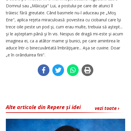
Domnul sau „Măicuţa" Lui, a postului pe care de atunci îl
trăiesc fără greutate. Când basmele nu-l aduceau pe „Moş
Ene", aplica reţeta miraculoasă: povestea cu ciobanul care îşi
trece oile peste un pod şi, cum erau multe, trebuia să aştept...
şi le aşteptam până şi în vis. Nespus de dragă mi-este şi acum
imaginea ei, ca a atâtor mame şi bunici, pe care amintirea le
aduce într-o binecuvântată îmbrăţişare... Aşa se cuvine. Doar
„e în orânduirea firii".
Alte articole din Repere și idei
vezi toate ›