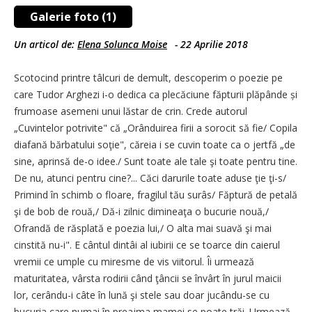
Galerie foto (1)
Un articol de:
Elena Solunca Moise
-
22 Aprilie 2018
Scotocind printre tâlcuri de demult, descoperim o poezie pe
care Tudor Arghezi i-o dedica ca plecăciune făpturii plăpânde și
frumoase asemeni unui lăstar de crin. Crede autorul
„Cuvintelor potrivite" că „Orânduirea firii a sorocit să fie/ Copila
diafană bărbatului soţie", căreia i se cuvin toate ca o jertfă „de
sine, aprinsă de-o idee./ Sunt toate ale tale şi toate pentru tine.
De nu, atunci pentru cine?... Căci darurile toate aduse ţie ţi-s/
Primind în schimb o floare, fragilul tău surâs/ Făptură de petală
şi de bob de rouă,/ Dă-i zilnic dimineaţa o bucurie nouă,/
Ofrandă de răsplată e poezia lui,/ O alta mai suavă şi mai
cinstită nu-i". E cântul dintâi al iubirii ce se toarce din caierul
vremii ce umple cu miresme de vis viitorul. Îi urmează
maturitatea, vârsta rodirii când ţâncii se învârt în jurul maicii
lor, cerându-i câte în lună şi stele sau doar jucându-se cu
bucuria care numai în preajma mamei se poate trăi. Urmează