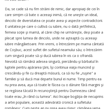
Da, se cade să nu fim străini de nimic, dar apropiaţi de cei în
care simţim că bate o aceeaşi inimă, că ne uneşte un ideal,
dincolo de diversitatea ce poate avea şi aspecte contradictorii.
E unitatea pe care o cultivă cu iubire, nu o dată jertfelnică,
femeia soţie şi mamă, al cărei chip ne urmăreşte, deși poate a
plecat spre lumea de dincolo, unde ne aşteaptă cu aceeaşi
iubire mângâietoare. Prin vremi, o întrezărim pe mama cântată
de Coşbuc, acest suflet din sufletul neamului său; o întrezărim
cum singură poate să-şi ducă iubirea în vis ca o ofrandă.
Nevoită să rămână adesea singură, pierzându-şi bărbatul în
luptele pentru apărarea ţării, îşi continua viaţa muncind şi
crescându-şi fiii cu dreaptă măsură, ca să nu fie „ruşine" a
familiei şi să ducă mai departe bunul ei nume. Timp pentru ea
nu prea avea, aşa că toate le făcea cu o dăruire fără margini şi
se regăsea tăcută în recunoştinţă pentru Dumnezeu când
toate erau „în rând cu lumea". Aici încape bogăţia de necuprins
a artei populare, această adevărată cronică a sufletului
românesc. Cum peste an nu prea avea răgaz, rămânea iarna