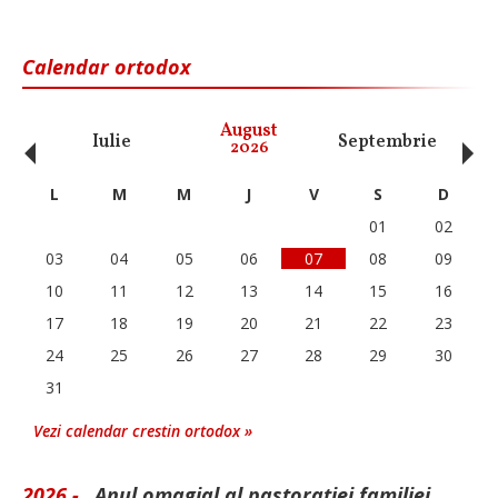
Calendar ortodox
‹
›
August
Iulie
Septembrie
O
2026
L
M
M
J
V
S
D
01
02
03
04
05
06
07
08
09
10
11
12
13
14
15
16
17
18
19
20
21
22
23
24
25
26
27
28
29
30
31
Vezi calendar crestin ortodox »
2026 -
„Anul omagial al pastorației familiei