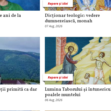
Repere și idei
e ani de la
Dicționar teologic: vedere
dumnezeiască, monah
07 Aug, 2026
Repere și idei
ții primită ca dar
Lumina Taborului și întunericul
poalele muntelui
06 Aug, 2026