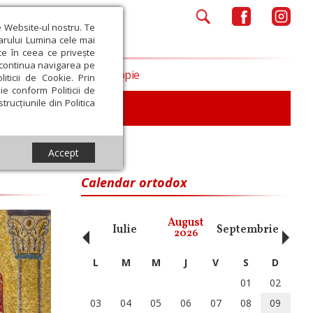
e Website-ul nostru. Te
iarului Lumina cele mai
ce în ceea ce privește
a continua navigarea pe
Opinii
Filantropie
iticii de Cookie. Prin
ie conform Politicii de
trucțiunile din Politica
Accept
Calendar ortodox
‹
›
August
ai
Iunie
Iulie
Septembrie
Octom
2026
L
M
M
J
V
S
D
01
02
03
04
05
06
07
08
09