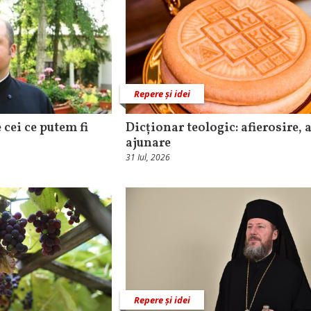
Repere și idei
 cei ce putem fi
Dicționar teologic: afierosire, a
ajunare
31 Iul, 2026
Repere și idei