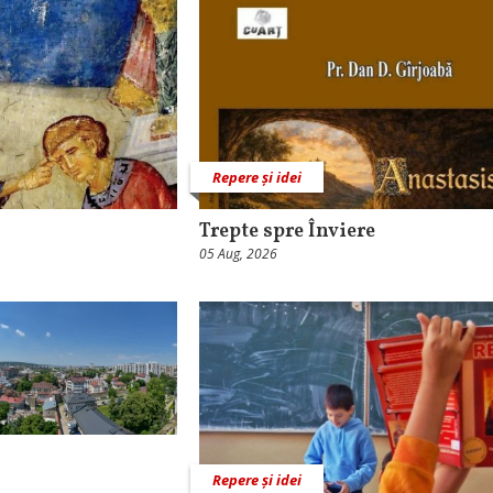
Repere și idei
Trepte spre Înviere
05 Aug, 2026
Repere și idei