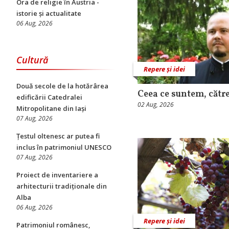
Ora de religie în Austria -
istorie și actualitate
06 Aug, 2026
Cultură
Repere și idei
Două secole de la hotărârea
Ceea ce suntem, către
edificării Catedralei
02 Aug, 2026
Mitropolitane din Iași
07 Aug, 2026
Țestul oltenesc ar putea fi
inclus în patrimoniul UNESCO
07 Aug, 2026
Proiect de inventariere a
arhitecturii tradiționale din
Alba
06 Aug, 2026
Repere și idei
Patrimoniul românesc,