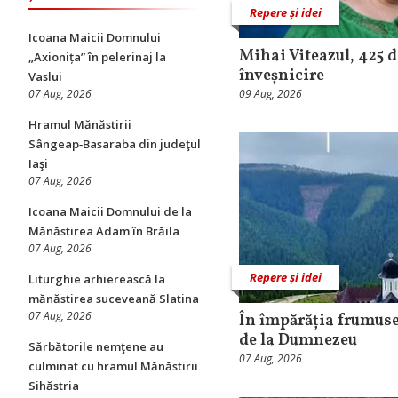
Repere și idei
Icoana Maicii Domnului
Mihai Viteazul, 425 d
„Axionița” în pelerinaj la
înveșnicire
Vaslui
07 Aug, 2026
09 Aug, 2026
Hramul Mănăstirii
Sângeap‑Basaraba din judeţul
Iaşi
07 Aug, 2026
Icoana Maicii Domnului de la
Mănăstirea Adam în Brăila
07 Aug, 2026
Repere și idei
Liturghie arhierească la
mănăstirea suceveană Slatina
07 Aug, 2026
În împărăția frumuse
de la Dumnezeu
Sărbătorile nemţene au
07 Aug, 2026
culminat cu hramul Mănăstirii
Sihăstria