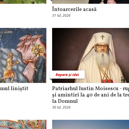
Întoarcerile acasă
31 Iul, 2026
Repere și idei
rmul liniștit
Patriarhul Iustin Moisescu - ru
și amintiri la 40 de ani de la tr
la Domnul
30 Iul, 2026