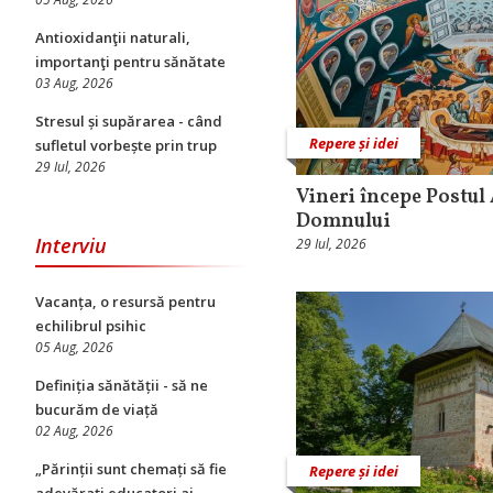
Antioxidanţii naturali,
importanţi pentru sănătate
03 Aug, 2026
Stresul și supărarea - când
Repere și idei
sufletul vorbește prin trup
29 Iul, 2026
Vineri începe Postul
Domnului
Interviu
29 Iul, 2026
Vacanța, o resursă pentru
echilibrul psihic
05 Aug, 2026
Definiția sănătății - să ne
bucurăm de viață
02 Aug, 2026
„Părinții sunt chemați să fie
Repere și idei