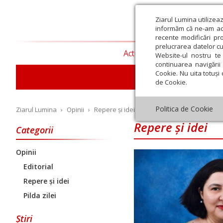
Ziarul Lumina utilizea
informăm că ne-am actu
recente modificări pr
prelucrarea datelor cu
Actualitate religioasă
T
Website-ul nostru te 
continuarea navigării 
Cookie. Nu uita totuși 
de Cookie.
Politica de Cookie
Ziarul Lumina
›
Opinii
›
Repere și idei
Repere și idei
Categorii
Opinii
Iulie
August
Septembrie
Octombrie
Noiembrie
Dec
Editorial
Repere și idei
Pilda zilei
Știri