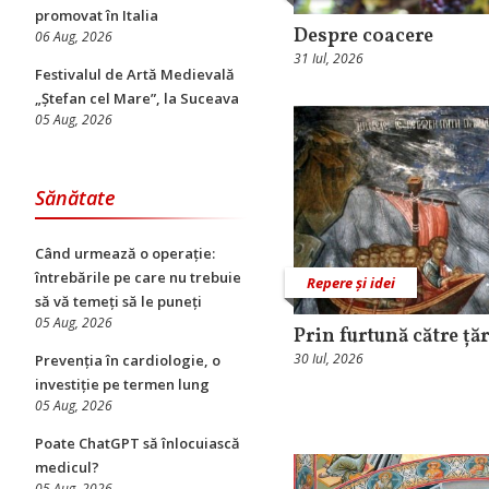
promovat în Italia
Despre coacere
06 Aug, 2026
31 Iul, 2026
Festivalul de Artă Medievală
„Ștefan cel Mare”, la Suceava
05 Aug, 2026
Sănătate
Când urmează o operație:
întrebările pe care nu trebuie
Repere și idei
să vă temeți să le puneți
05 Aug, 2026
Prin furtună către ță
30 Iul, 2026
Prevenția în cardiologie, o
investiție pe termen lung
05 Aug, 2026
Poate ChatGPT să înlocuiască
medicul?
05 Aug, 2026