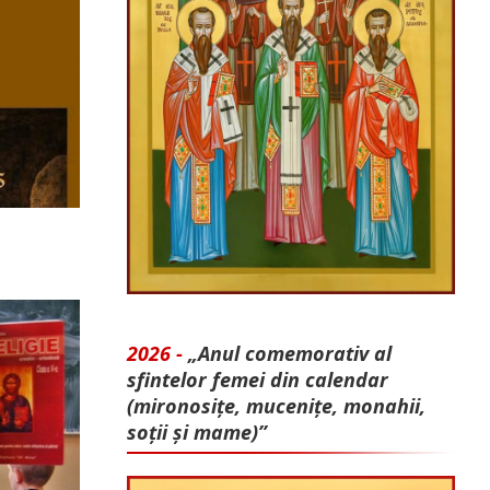
2026 -
„Anul comemorativ al
sfintelor femei din calendar
(mironosițe, mu­cenițe, monahii,
soții și mame)”