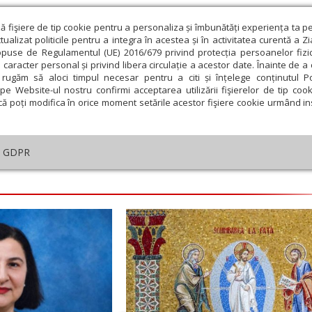
ză fişiere de tip cookie pentru a personaliza și îmbunătăți experiența ta p
alizat politicile pentru a integra în acestea și în activitatea curentă a Z
opuse de Regulamentul (UE) 2016/679 privind protecția persoanelor fizi
 caracter personal și privind libera circulație a acestor date. Înainte de 
eologie și spiritualitate
Educaţie și Cultură
Societate
rugăm să aloci timpul necesar pentru a citi și înțelege conținutul Pol
pe Website-ul nostru confirmi acceptarea utilizării fişierelor de tip cook
că poți modifica în orice moment setările acestor fişiere cookie urmând ins
Editorial
Repere și idei
Pilda zilei
GDPR
embrie
Ianuarie
Februarie
Martie
Aprilie
M