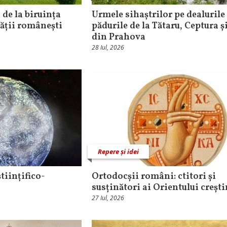
 de la biruința
Urmele sihaștrilor pe dealurile 
tății românești
pădurile de la Tătaru, Ceptura și
din Prahova
28 Iul, 2026
Repere și idei
tiințifico-
Ortodocșii români: ctitori și
susținători ai Orientului crești
27 Iul, 2026