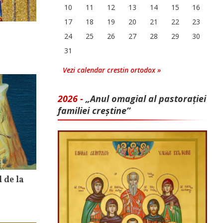
10
11
12
13
14
15
16
17
18
19
20
21
22
23
24
25
26
27
28
29
30
31
Vezi calendar crestin ortodox »
2026 -
„Anul omagial al pastorației
familiei creștine”
 de la