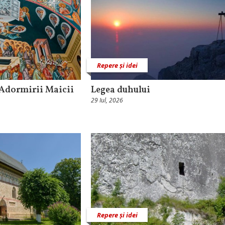
Repere și idei
 Adormirii Maicii
Legea duhului
29 Iul, 2026
Repere și idei