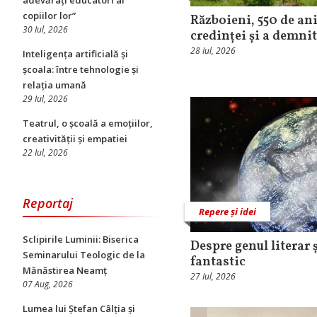
adevărați educatori ai
copiilor lor”
Războieni, 550 de ani
30 Iul, 2026
credinței și a demni
28 Iul, 2026
Inteligența artificială și
școala: între tehnologie și
relația umană
29 Iul, 2026
Teatrul, o școală a emoțiilor,
creativității și empatiei
22 Iul, 2026
Reportaj
Repere și idei
Sclipirile Luminii: Biserica
Despre genul literar ș
Seminarului Teologic de la
fantastic
Mănăstirea Neamț
27 Iul, 2026
07 Aug, 2026
Lumea lui Ștefan Câlția și