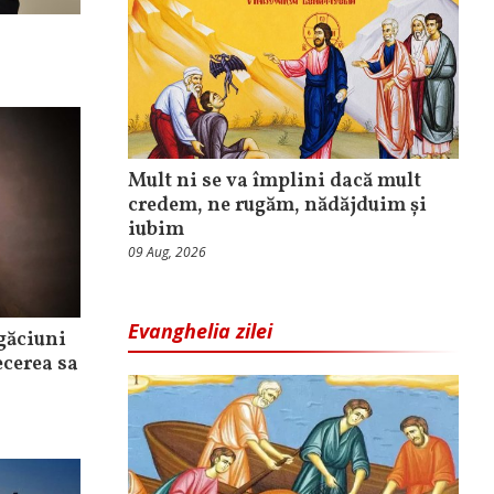
Mult ni se va împlini dacă mult
credem, ne rugăm, nădăjduim și
iubim
09 Aug, 2026
Evanghelia zilei
găciuni
ecerea sa