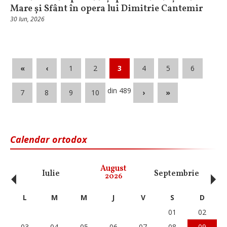
Mare și Sfânt în opera lui Dimitrie Cantemir
30 Iun, 2026
«
‹
1
2
3
4
5
6
din 489
7
8
9
10
›
»
Calendar ortodox
‹
›
August
Iulie
Septembrie
O
2026
L
M
M
J
V
S
D
01
02
03
04
05
06
07
08
09