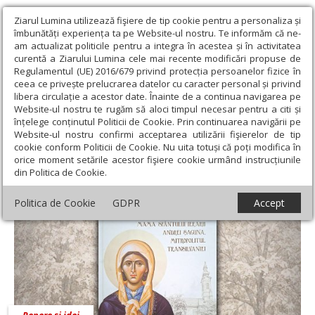
Ziarul Lumina utilizează fişiere de tip cookie pentru a personaliza și
îmbunătăți experiența ta pe Website-ul nostru. Te informăm că ne-
am actualizat politicile pentru a integra în acestea și în activitatea
curentă a Ziarului Lumina cele mai recente modificări propuse de
Regulamentul (UE) 2016/679 privind protecția persoanelor fizice în
ceea ce privește prelucrarea datelor cu caracter personal și privind
libera circulație a acestor date. Înainte de a continua navigarea pe
Website-ul nostru te rugăm să aloci timpul necesar pentru a citi și
Ziarul Lumina
›
Opinii
›
Repere și idei
înțelege conținutul Politicii de Cookie. Prin continuarea navigării pe
Website-ul nostru confirmi acceptarea utilizării fişierelor de tip
Repere și idei
cookie conform Politicii de Cookie. Nu uita totuși că poți modifica în
orice moment setările acestor fişiere cookie urmând instrucțiunile
din Politica de Cookie.
Politica de Cookie
GDPR
Accept
Repere și idei