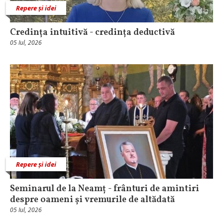
Repere și idei
Credința intuitivă - credința deductivă
05 Iul, 2026
Repere și idei
Seminarul de la Neamț - frânturi de amintiri
despre oameni și vremurile de altădată
05 Iul, 2026