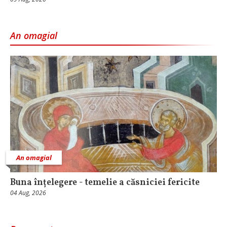
An omagial
An omagial
Buna înțelegere - temelie a căsniciei fericite
04 Aug, 2026