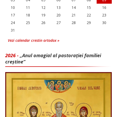
10
11
12
13
14
15
16
17
18
19
20
21
22
23
24
25
26
27
28
29
30
31
Vezi calendar crestin ortodox »
2026 -
„Anul omagial al pastorației familiei
creștine”