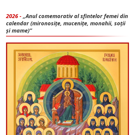
2026 -
„Anul comemorativ al sfintelor femei din
calendar (mironosițe, mu­cenițe, monahii, soții
și mame)”