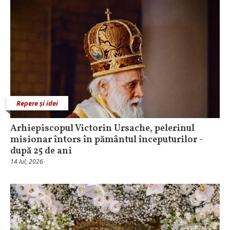
Repere și idei
Arhiepiscopul Victorin Ursache, pelerinul
misionar întors în pământul începuturilor -
după 25 de ani
14 Iul, 2026