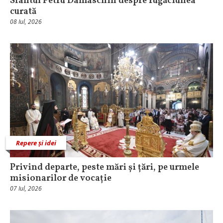
Sfântul Petru Damaschin despre rugăciunea
curată
08 Iul, 2026
Repere și idei
Privind departe, peste mări și țări, pe urmele
misionarilor de vocație
07 Iul, 2026