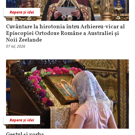
Repere și idei
Cuvântare la hirotonia întru Arhiereu-vicar al
Episcopiei Ortodoxe Române a Australiei și
Noii Zeelande
07 Iul, 2026
Repere și idei
Gestul şi vorba