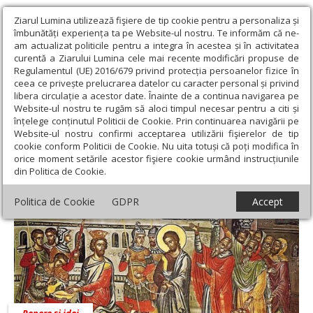
Ziarul Lumina utilizează fişiere de tip cookie pentru a personaliza și
îmbunătăți experiența ta pe Website-ul nostru. Te informăm că ne-
am actualizat politicile pentru a integra în acestea și în activitatea
curentă a Ziarului Lumina cele mai recente modificări propuse de
Regulamentul (UE) 2016/679 privind protecția persoanelor fizice în
ceea ce privește prelucrarea datelor cu caracter personal și privind
libera circulație a acestor date. Înainte de a continua navigarea pe
Website-ul nostru te rugăm să aloci timpul necesar pentru a citi și
Ziarul Lumina
›
Opinii
›
Repere și idei
înțelege conținutul Politicii de Cookie. Prin continuarea navigării pe
Website-ul nostru confirmi acceptarea utilizării fişierelor de tip
Repere și idei
cookie conform Politicii de Cookie. Nu uita totuși că poți modifica în
orice moment setările acestor fişiere cookie urmând instrucțiunile
din Politica de Cookie.
Politica de Cookie
GDPR
Accept
Repere și idei