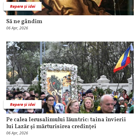
Repere și idei
Să ne gândim
06 Apr, 2026
Repere și idei
Pe calea Ierusalimului lăuntric: taina învierii
lui Lazăr şi mărturisirea credinţei
06 Apr, 2026