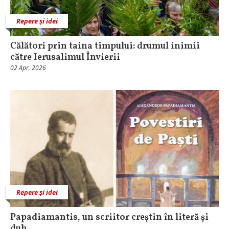
Repere și idei
Călători prin taina timpului: drumul inimii
către Ierusalimul Învierii
02 Apr, 2026
Repere și idei
Papadiamantis, un scriitor creștin în literă și
duh