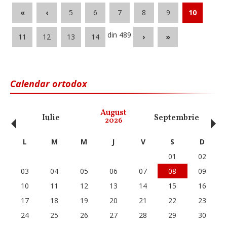
«
‹
5
6
7
8
9
10
din 489
11
12
13
14
›
»
Calendar ortodox
‹
›
August
Iulie
Septembrie
O
2026
L
M
M
J
V
S
D
01
02
03
04
05
06
07
08
09
10
11
12
13
14
15
16
17
18
19
20
21
22
23
24
25
26
27
28
29
30