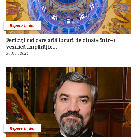
Repere și idei
Fericiți cei care află locuri de cinste într‑o
veșnică Împărăție...
30 Mar, 2026
Repere și idei