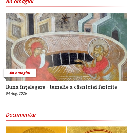
An omagial
An omagial
Buna înțelegere - temelie a căsniciei fericite
04 Aug, 2026
Documentar