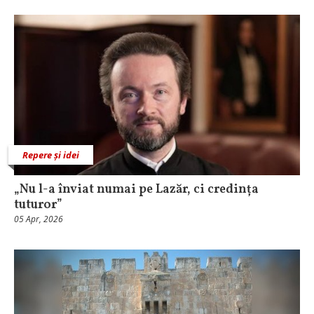
Repere și idei
„Nu l-a înviat numai pe Lazăr, ci credința
tuturor”
05 Apr, 2026