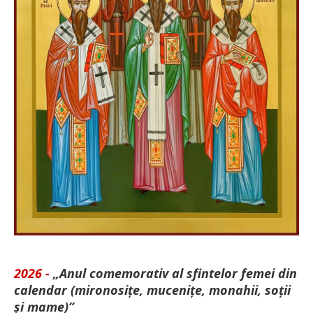
2026 -
„Anul comemorativ al sfintelor femei din
calendar (mironosițe, mu­cenițe, monahii, soții
și mame)”