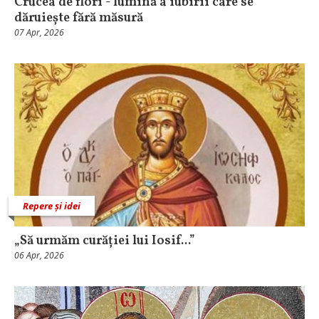
Crucea de flori - lumină a iubirii care se
dăruiește fără măsură
07 Apr, 2026
Repere și idei
„Să urmăm curăției lui Iosif...”
06 Apr, 2026