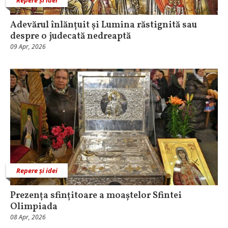
Adevărul înlănțuit și Lumina răstignită sau
despre o judecată nedreaptă
09 Apr, 2026
Repere și idei
Prezența sfințitoare a moaștelor Sfintei
Olimpiada
08 Apr, 2026