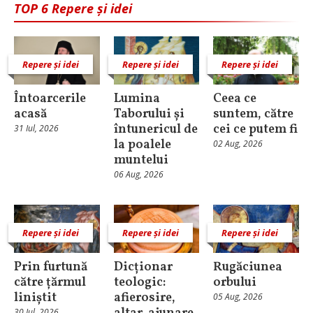
TOP 6 Repere și idei
Repere și idei
Repere și idei
Repere și idei
Întoarcerile
Lumina
Ceea ce
acasă
Taborului și
suntem, către
întunericul de
cei ce putem fi
31 Iul, 2026
la poalele
02 Aug, 2026
muntelui
06 Aug, 2026
Repere și idei
Repere și idei
Repere și idei
Prin furtună
Dicționar
Rugăciunea
către țărmul
teologic:
orbului
liniștit
afierosire,
05 Aug, 2026
30 Iul, 2026