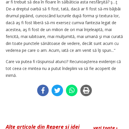
ar fi trebuit să dea în floare în sălbăticia asta nesfârşită? ş…ţ
De-a dreptul oarbă să fi fost, tată, dacă ar fi fost să-mi bâjbâi
drumul pipăind, cunoscând lucrurile după forma şi textura lor,
dacă aş fi fost liberă să-mi exersez cumva fantezia legat de
acestea, aş fi fost de un milion de ori mai înţeleaptă, mai
fericită, mai iubitoare, mai mulţumită, mai umană şi mai curată
din toate punctele sănătoase de vedere, decât sunt acum cu
vederea pe care o am. Acum, iată ce am venit să îţi spun..."
Care va putea fi răspunsul atunci? Recunoaşterea evidenţei că
tot ceea ce mintea nu a putut îndeplini va să fie acoperit de
inimă.
Alte articole din Repere și idei
vezi toate ›