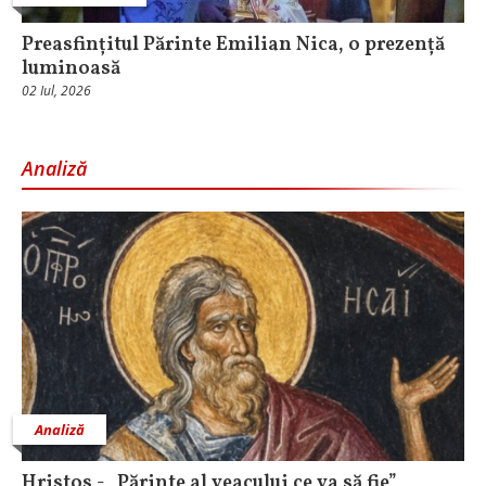
Preasfințitul Părinte Emilian Nica, o prezență
luminoasă
02 Iul, 2026
Analiză
Analiză
Hristos - „Părinte al veacului ce va să fie”