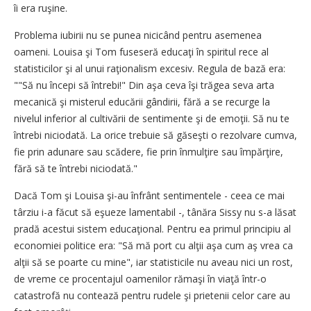
îi era ruşine.
Problema iubirii nu se punea nicicând pentru asemenea
oameni. Louisa şi Tom fuseseră educaţi în spiritul rece al
statisticilor şi al unui raţionalism excesiv. Regula de bază era:
""Să nu începi să întrebi!" Din aşa ceva îşi trăgea seva arta
mecanică şi misterul educării gândirii, fără a se recurge la
nivelul inferior al cultivării de sentimente şi de emoţii. Să nu te
întrebi niciodată. La orice trebuie să găseşti o rezolvare cumva,
fie prin adunare sau scădere, fie prin înmulţire sau împărţire,
fără să te întrebi niciodată."
Dacă Tom şi Louisa şi-au înfrânt sentimentele - ceea ce mai
târziu i-a făcut să eşueze lamentabil -, tânăra Sissy nu s-a lăsat
pradă acestui sistem educaţional. Pentru ea primul principiu al
economiei politice era: "Să mă port cu alţii aşa cum aş vrea ca
alţii să se poarte cu mine", iar statisticile nu aveau nici un rost,
de vreme ce procentajul oamenilor rămaşi în viaţă într-o
catastrofă nu contează pentru rudele şi prietenii celor care au