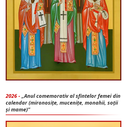
2026 -
„Anul comemorativ al sfintelor femei din
calendar (mironosițe, mu­cenițe, monahii, soții
și mame)”