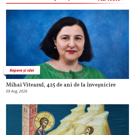
Repere și idei
Mihai Viteazul, 425 de ani de la înveșnicire
09 Aug, 2026