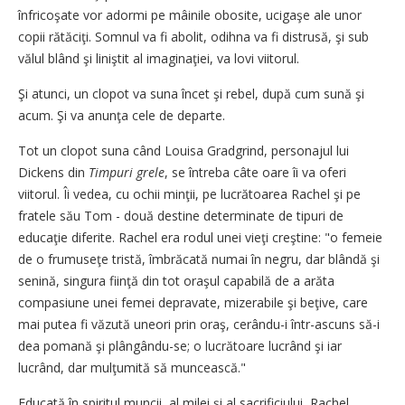
înfricoşate vor adormi pe mâinile obosite, ucigaşe ale unor
copii rătăciţi. Somnul va fi abolit, odihna va fi distrusă, şi sub
vălul blând şi liniştit al imaginaţiei, va lovi viitorul.
Şi atunci, un clopot va suna încet şi rebel, după cum sună şi
acum. Şi va anunţa cele de departe.
Tot un clopot suna când Louisa Gradgrind, personajul lui
Dickens din
Timpuri grele
, se întreba câte oare îi va oferi
viitorul. Îi vedea, cu ochii minţii, pe lucrătoarea Rachel şi pe
fratele său Tom - două destine determinate de tipuri de
educaţie diferite. Rachel era rodul unei vieţi creştine: "o femeie
de o frumuseţe tristă, îmbrăcată numai în negru, dar blândă şi
senină, singura fiinţă din tot oraşul capabilă de a arăta
compasiune unei femei depravate, mizerabile şi beţive, care
mai putea fi văzută uneori prin oraş, cerându-i într-ascuns să-i
dea pomană şi plângându-se; o lucrătoare lucrând şi iar
lucrând, dar mulţumită să muncească."
Educată în spiritul muncii, al milei şi al sacrificiului, Rachel,