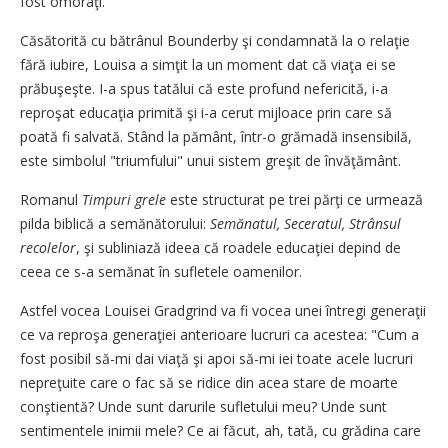
fost omorâţi.
Căsătorită cu bătrânul Bounderby şi condamnată la o relaţie
fără iubire, Louisa a simţit la un moment dat că viaţa ei se
prăbuşeşte. I-a spus tatălui că este profund nefericită, i-a
reproşat educaţia primită şi i-a cerut mijloace prin care să
poată fi salvată. Stând la pământ, într-o grămadă insensibilă,
este simbolul "triumfului" unui sistem greşit de învăţământ.
Romanul
Timpuri grele
este structurat pe trei părţi ce urmează
pilda biblică a semănătorului:
Semănatul, Seceratul, Strânsul
recolelor
, şi subliniază ideea că roadele educaţiei depind de
ceea ce s-a semănat în sufletele oamenilor.
Astfel vocea Louisei Gradgrind va fi vocea unei întregi generaţii
ce va reproşa generaţiei anterioare lucruri ca acestea: "Cum a
fost posibil să-mi dai viaţă şi apoi să-mi iei toate acele lucruri
nepreţuite care o fac să se ridice din acea stare de moarte
conştientă? Unde sunt darurile sufletului meu? Unde sunt
sentimentele inimii mele? Ce ai făcut, ah, tată, cu grădina care