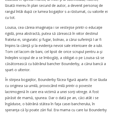
lăsată mereu în plan secund de autor, a devenit personaj de
rangul întâi după ce lumea bogaţilor s-a răsturnat, cu valorile ei
cu tot.
Louisa, cea căreia imaginaţia i se vestejise printr-o educaţie
rigidă, prea abstractă, putea să zărească în viitor destinul
fratelui ei, singuratic şi fugar, bolnav, a cărui suferinţă l-ar fi
împins la căinţă şi la evidenţa nevoii sale interioare de a iubi.
Tom cel lacom de bani, cel lipsit de orice scrupul pentru a-şi
îndeplini scopul de a se îmbogăţi, a obligat-o pe Louisa să se
căsătorească cu bătrânul bancher Bounderby, a cărui bancă a
spart-o ulterior.
În stirpea bogaţilor, Bounderby făcea figură aparte. El se lăuda
cu originea sa umilă, provocând milă printr-o poveste
lacrimogenă în care era victimă a unei sorţi vitrege. A fost
părăsit de mamă, spunea. Dar o dată pe an, căci atât i se
îngăduise, o bătrână stătea în faţa casei bancherului, în
speranţa că îşi poate zări fiul. Era mama cu care lui Bounderby