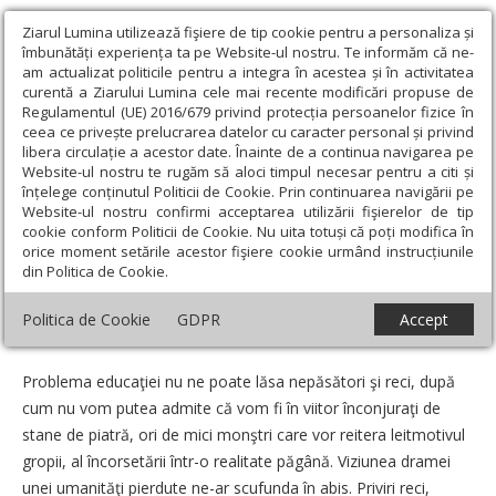
Ziarul Lumina utilizează fişiere de tip cookie pentru a personaliza și
îmbunătăți experiența ta pe Website-ul nostru. Te informăm că ne-
am actualizat politicile pentru a integra în acestea și în activitatea
curentă a Ziarului Lumina cele mai recente modificări propuse de
Regulamentul (UE) 2016/679 privind protecția persoanelor fizice în
ceea ce privește prelucrarea datelor cu caracter personal și privind
libera circulație a acestor date. Înainte de a continua navigarea pe
Website-ul nostru te rugăm să aloci timpul necesar pentru a citi și
Ziarul Lumina
›
Opinii
›
Repere și idei
›
Pilda semănătorului şi
înțelege conținutul Politicii de Cookie. Prin continuarea navigării pe
problemele de educaţie
Website-ul nostru confirmi acceptarea utilizării fişierelor de tip
cookie conform Politicii de Cookie. Nu uita totuși că poți modifica în
Pilda semănătorului şi problemele de
orice moment setările acestor fişiere cookie urmând instrucțiunile
din Politica de Cookie.
educaţie
Politica de Cookie
GDPR
Accept
Un articol de:
Monica Patriche
-
23 Noiembrie 2010
Problema educaţiei nu ne poate lăsa nepăsători şi reci, după
cum nu vom putea admite că vom fi în viitor înconjuraţi de
stane de piatră, ori de mici monştri care vor reitera leitmotivul
gropii, al încorsetării într-o realitate păgână. Viziunea dramei
unei umanităţi pierdute ne-ar scufunda în abis. Priviri reci,