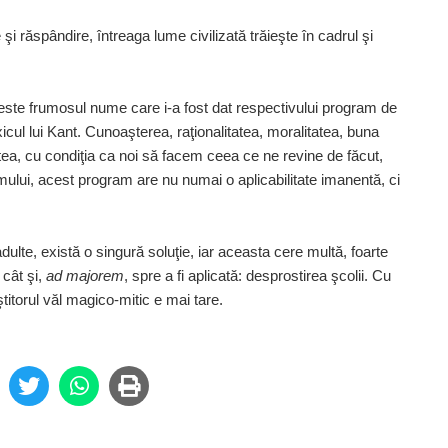
 răspândire, întreaga lume civilizată trăieşte în cadrul şi
a este frumosul nume care i-a fost dat respectivului
program de
xicul lui Kant. Cunoaşterea, raţionalitatea, moralitatea, buna
stea, cu condiţia ca noi să facem ceea ce ne revine de făcut,
smului, acest
program are nu numai o aplicabi­li­tate ima­nentă, ci
lte, există o singură soluţie, iar aceasta cere multă, foarte
 cât şi,
ad majorem
, spre a fi aplicată: desprostirea şcolii. Cu
ştitorul văl magico-mitic e mai tare.