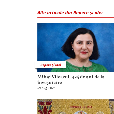
Alte articole din Repere și idei
Repere și idei
Mihai Viteazul, 425 de ani de la
înveșnicire
09 Aug, 2026