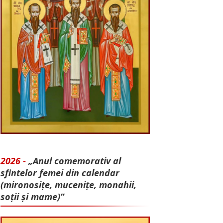
2026 -
„Anul comemorativ al
sfintelor femei din calendar
(mironosițe, mu­cenițe, monahii,
soții și mame)”