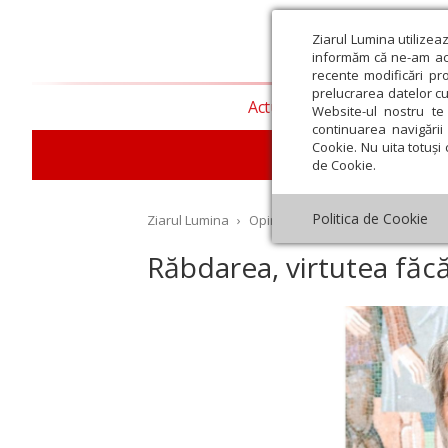
Ziarul Lumina utilizea
informăm că ne-am actu
recente modificări pr
prelucrarea datelor cu
Actualitate religioasă
T
Website-ul nostru te 
continuarea navigării 
Cookie. Nu uita totuși 
de Cookie.
Politica de Cookie
Ziarul Lumina
›
Opinii
›
Repere și idei
›
Răbdare
Răbdarea, virtutea făcă
st
Septembrie
Octombrie
Noiembrie
Decembrie
Ianuar