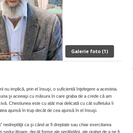
Galerie foto (1)
 nu implică, prin el însuşi, o suficientă înţelegere a acesteia.
 una şi aceeaşi cu măsura în care graba de a crede că am
ivă. Chestiunea este cu atât mai delicată cu cât sufletului îi
tea ajunsă în trup decât de cea ajunsă în el însuşi.
” nedreptăţii ca şi când ar fi dreptate sau chiar exercitarea
i seducătoare, decât forme ale nerăbdării, ale grabei de a ne fi