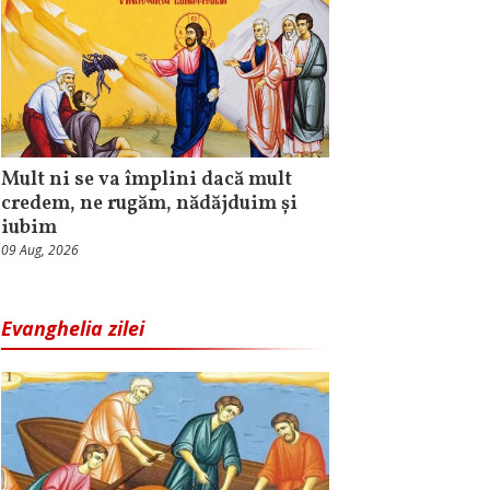
Mult ni se va împlini dacă mult
credem, ne rugăm, nădăjduim și
iubim
09 Aug, 2026
Evanghelia zilei