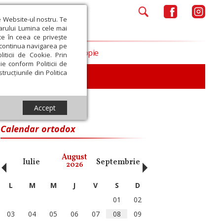
e Website-ul nostru. Te
iarului Lumina cele mai
ce în ceea ce privește
a continua navigarea pe
Opinii
Filantropie
iticii de Cookie. Prin
ie conform Politicii de
trucțiunile din Politica
Accept
Calendar ortodox
‹
›
August
Iulie
Septembrie
Octombrie
Noiembri
2026
L
M
M
J
V
S
D
01
02
03
04
05
06
07
08
09