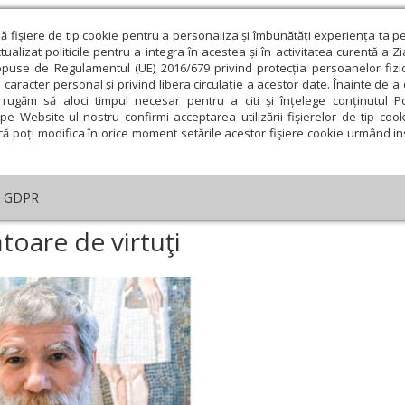
ză fişiere de tip cookie pentru a personaliza și îmbunătăți experiența ta p
alizat politicile pentru a integra în acestea și în activitatea curentă a Z
opuse de Regulamentul (UE) 2016/679 privind protecția persoanelor fizi
 caracter personal și privind libera circulație a acestor date. Înainte de 
eologie și spiritualitate
Educaţie și Cultură
Societate
rugăm să aloci timpul necesar pentru a citi și înțelege conținutul Pol
pe Website-ul nostru confirmi acceptarea utilizării fişierelor de tip cook
că poți modifica în orice moment setările acestor fişiere cookie urmând ins
Editorial
Repere și idei
Pilda zilei
GDPR
a, virtutea făcătoare de virtuţi
toare de virtuţi
ie
Februarie
Martie
Aprilie
Mai
Iunie