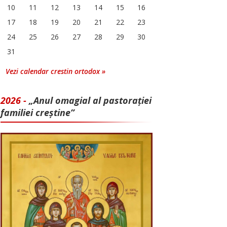
10
11
12
13
14
15
16
17
18
19
20
21
22
23
24
25
26
27
28
29
30
31
Vezi calendar crestin ortodox »
2026 -
„Anul omagial al pastorației
familiei creștine”