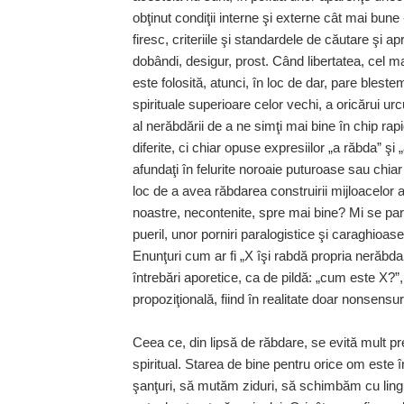
obţinut condiţii interne şi externe cât mai bun
firesc, criteriile şi standardele de căutare şi apr
dobândi, desigur, prost. Când libertatea, cel ma
este folosită, atunci, în loc de dar, pare bleste
spirituale superioare celor vechi, a oricărui urc
al nerăbdării de a ne simţi mai bine în chip rap
diferite, ci chiar opuse expresiilor „a răbda
afundaţi în felurite noroaie puturoase sau chiar 
loc de a avea răbdarea construirii mijloacelor ad
noastre, necontenite, spre mai bine? Mi se pa
pueril, unor porniri paralogistice şi caraghioas
Enunţuri cum ar fi „X îşi rabdă propria nerăbd
întrebări aporetice, ca de pildă: „cum este X?”
propoziţională, fiind în realitate doar nonsensur
Ceea ce, din lipsă de răbdare, se evită mult prea
spiritual. Starea de bine pentru orice om este
şanţuri, să mutăm ziduri, să schimbăm cu lingur