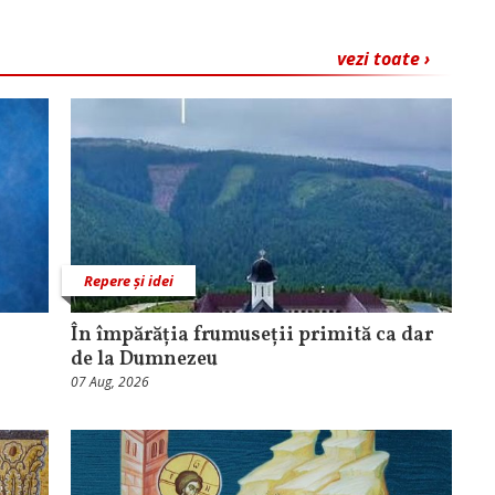
vezi toate ›
Repere și idei
În împărăția frumuseții primită ca dar
de la Dumnezeu
07 Aug, 2026