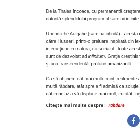
De la Thales încoace, cu permanentă creştere şi
datorită splendidului program al sarcinii infinite.
Unendliche Aufgabe (sarcina infi­ni­tă) - acest
către Husserl, printr-o preluare inspirată din le
interacţiune cu natura, cu socialul - toate ace
sunt de dezvoltat ad
infinitum
. Graţie creştini
şi una trans­cen­­dentă, profund umanizantă.
Ca să obţinem cât mai multe minţi realmente adu
multă răbdare, atât spre a fi admisă ca soluţie,
cât conclu­zia vă displace mai mult, cu atât lini
Citeşte mai multe despre:
rabdare