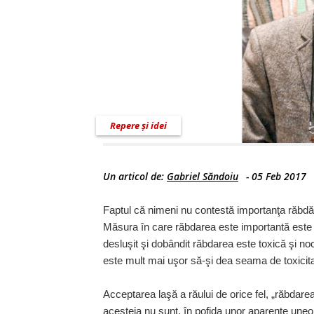
Repere și idei
Un articol de:
Gabriel Săndoiu
-
05 Feb 2017
Faptul că nimeni nu contestă importanţa răbdării
Măsura în care răbdarea este importantă este
desluşit şi dobândit răbdarea este toxică şi noc
este mult mai uşor să-şi dea seama de toxicita
Acceptarea laşă a răului de orice fel, „răbdarea
acesteia nu sunt, în pofida unor aparenţe uneor