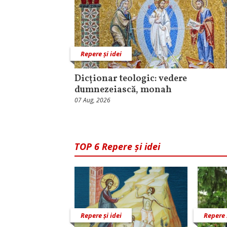
Repere și idei
Dicționar teologic: vedere
dumnezeiască, monah
07 Aug, 2026
TOP 6 Repere și idei
Repere și idei
Repere 