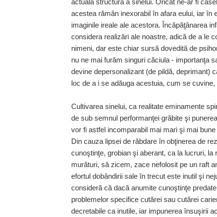
actuala structură a sinelui. Oricât ne-ar fi case
acestea rămân inexorabil în afara eului, iar în eu
imaginile ireale ale acestora. Încăpăţânarea inf
considera realizări ale noastre, adică de a le c
nimeni, dar este chiar sursă dovedită de psihom
nu ne mai furăm singuri căciula - importanţa s
devine depersonalizant (de pildă, deprimant) când
loc de a i se adăuga acestuia, cum se cuvine, d
Cultivarea sinelui, ca realitate eminamente spi
de sub semnul performanţei grăbite şi punerea
vor fi astfel incomparabil mai mari şi mai bune
Din cauza lipsei de răbdare în obţinerea de rezult
cunoştinţe, grobian şi aberant, ca la lucruri, la
murături, să zicem, zace nefolosit pe un raft am
efortul dobândirii sale în trecut este inutil şi nej
consideră că dacă anumite cunoştinţe predate ş
problemelor specifice cutărei sau cutărei carie
decretabile ca inutile, iar impunerea însuşirii 