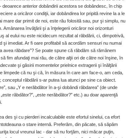
e - deoarece anterior dobândirii acestora se dobândesc, în chip
eciere a oricăror condiţii, iar dobândirea lor pripită revine la a le
i mare dar primit de noi, este rău folosită sau, pur şi simplu, nu
m. Amânarea învăţării şi a înţelegerii oricăror noi orizonturi
uş al eului nu este nicidecum rezultat al răbdării, ci, dimpotrivă,
id şi imediat. Ar fi oare profitabil să acordăm sensuri nu numai
” şi „a avea răbdare”? Se poate spune că răbdăm să rămânem
să fim afundaţi mai rău, de către alţii ori de către noi înşine, în
ecvate şi găsirii momentelor prielnice extragerii şi înălţării
re limpede că nu şi că, în măsura în care am face-o, am ceda,
e; conceptul răbdării s-ar putea lua atunci pe sine ca obiect.
are”, sau „Y e nerăbdător în a-şi dobândi răbdarea” (de unde
, „este răbdător?”, „este nerăbdător?” etc.) au doar aparenţă
i.
 des şi cu pierderi incalculabile este efortul sinelui, ca efort
 întotdeauna o stare internă. Preferăm, din păcate, să săpăm
iţa locul vreunui lac - dar să nu forţăm, nici măcar puţin,