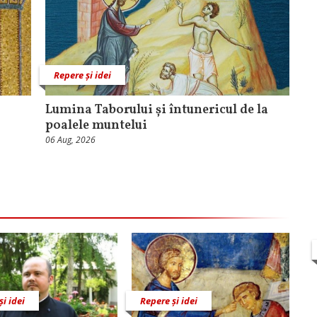
Repere și idei
Lumina Taborului și întunericul de la
poalele muntelui
06 Aug, 2026
și idei
Repere și idei