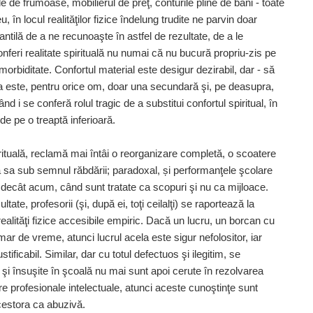
le de frumoase, mobilierul de preţ, conturile pline de bani - toate
, în locul realităţilor fizice îndelung trudite ne parvin doar
antilă de a ne recunoaşte în astfel de rezultate, de a le
onferi realitate spirituală nu numai că nu bucură propriu-zis pe
orbiditate. Confortul material este desigur dezirabil, dar - să
a este, pentru orice om, doar una secundară şi, pe deasupra,
 i se conferă rolul tragic de a substitui confortul spiritual, în
e pe o treaptă inferioară.
rituală, reclamă mai întâi o reorganizare completă, o scoatere
 sa sub semnul răbdării; paradoxal, și performanţele şcolare
 decât acum, când sunt tratate ca scopuri şi nu ca mijloace.
ate, profesorii (şi, după ei, toţi ceilalţi) se raportează la
 realităţi fizice accesibile empiric. Dacă un lucru, un borcan cu
ar de vreme, atunci lucrul acela este sigur nefolositor, iar
ustificabil. Similar, dar cu totul defectuos şi ilegitim, se
i însuşite în şcoală nu mai sunt apoi cerute în rezolvarea
re profesionale intelectuale, atunci aceste cunoştinţe sunt
acestora ca abuzivă.