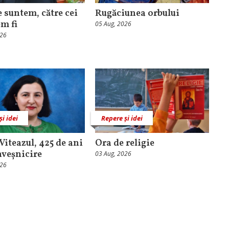
e suntem, către cei
Rugăciunea orbului
em fi
05 Aug, 2026
026
și idei
Repere și idei
Viteazul, 425 de ani
Ora de religie
nveșnicire
03 Aug, 2026
026