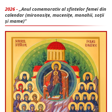
2026 -
„Anul comemorativ al sfintelor femei din
calendar (mironosițe, mu­cenițe, monahii, soții
și mame)”