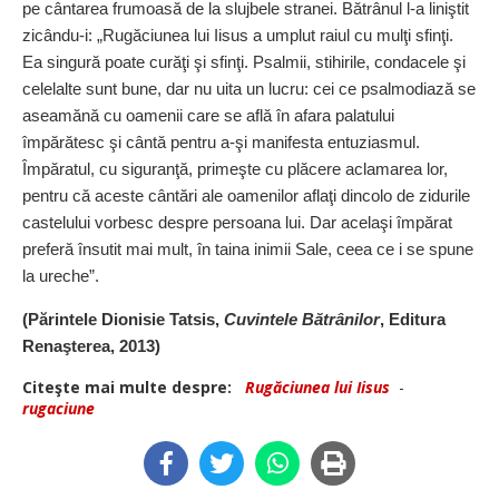
pe cântarea frumoasă de la slujbele stranei. Bătrânul l-a liniştit
zicându-i: „Rugăciunea lui Iisus a umplut raiul cu mulţi sfinţi.
Ea singură poate curăţi şi sfinţi. Psalmii, stihirile, condacele şi
celelalte sunt bune, dar nu uita un lucru: cei ce psalmodiază se
aseamănă cu oamenii care se află în afara palatului
împărătesc şi cântă pentru a-şi manifesta entuziasmul.
Împăratul, cu siguranţă, primeşte cu plăcere aclamarea lor,
pentru că aceste cântări ale oamenilor aflaţi dincolo de zidurile
castelului vorbesc despre persoana lui. Dar acelaşi împărat
preferă însutit mai mult, în taina inimii Sale, ceea ce i se spune
la ureche”.
(Părintele Dionisie Tatsis,
Cuvintele Bătrânilor
, Editura
Renaşterea, 2013)
Citeşte mai multe despre:
Rugăciunea lui Iisus
-
rugaciune