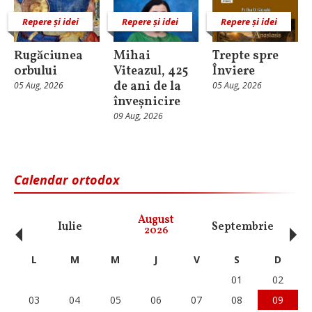
Repere și idei
Repere și idei
Repere și idei
Rugăciunea
Mihai
Trepte spre
orbului
Viteazul, 425
Înviere
de ani de la
05 Aug, 2026
05 Aug, 2026
înveșnicire
09 Aug, 2026
Calendar ortodox
‹
›
August
Iulie
Septembrie
O
2026
L
M
M
J
V
S
D
01
02
03
04
05
06
07
08
09