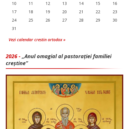
10
11
12
13
14
15
16
17
18
19
20
21
22
23
24
25
26
27
28
29
30
31
Vezi calendar crestin ortodox »
2026 -
„Anul omagial al pastorației familiei
creștine”