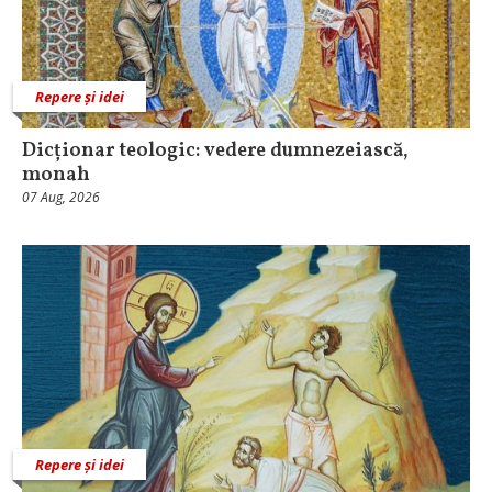
Repere și idei
Dicționar teologic: vedere dumnezeiască,
monah
07 Aug, 2026
Repere și idei