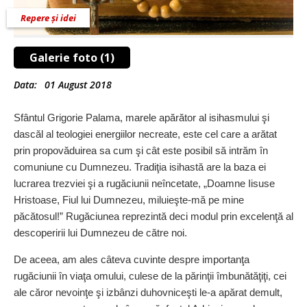
Repere și idei
Galerie foto (1)
Data:
01 August 2018
Sfântul Grigorie Palama, marele apărător al isihasmului şi
dascăl al teologiei energiilor necreate, este cel care a arătat
prin propovăduirea sa cum şi cât este posibil să intrăm în
comuniune cu Dumnezeu. Tradiţia isihastă are la baza ei
lucrarea trezviei şi a rugăciunii neîncetate, „Doamne Iisuse
Hristoase, Fiul lui Dumnezeu, miluieşte-mă pe mine
păcătosul!” Rugăciunea reprezintă deci modul prin excelenţă al
descoperirii lui Dumnezeu de către noi.
De aceea, am ales câteva cuvinte despre importanţa
rugăciunii în viaţa omului, culese de la părinţii îmbunătăţiţi, cei
ale căror nevoinţe şi izbânzi duhovniceşti le-a apărat demult,