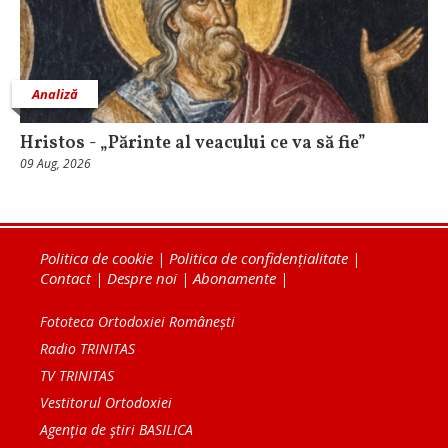
Analiză
Hristos - „Părinte al veacului ce va să fie”
09 Aug, 2026
Politica de cookie
|
Politica de confidențialitate
|
Contact
|
Despre noi
|
Abonamente
|
Fototeca Ortodoxiei Românești
Radio TRINITAS
TV TRINITAS
Vestitorul Ortodoxiei
Agenţia de ştiri BASILICA