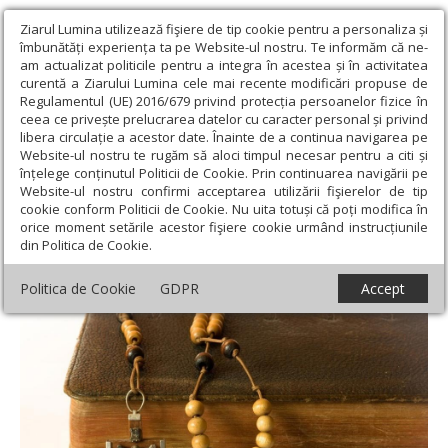
Ziarul Lumina utilizează fişiere de tip cookie pentru a personaliza și
îmbunătăți experiența ta pe Website-ul nostru. Te informăm că ne-
am actualizat politicile pentru a integra în acestea și în activitatea
curentă a Ziarului Lumina cele mai recente modificări propuse de
Regulamentul (UE) 2016/679 privind protecția persoanelor fizice în
ceea ce privește prelucrarea datelor cu caracter personal și privind
libera circulație a acestor date. Înainte de a continua navigarea pe
Website-ul nostru te rugăm să aloci timpul necesar pentru a citi și
Ziarul Lumina
›
Opinii
›
Repere și idei
›
„Rugăciunea lui Iisus a
înțelege conținutul Politicii de Cookie. Prin continuarea navigării pe
umplut raiul cu mulţi sfinţi”
Website-ul nostru confirmi acceptarea utilizării fişierelor de tip
cookie conform Politicii de Cookie. Nu uita totuși că poți modifica în
„Rugăciunea lui Iisus a umplut raiul cu
orice moment setările acestor fişiere cookie urmând instrucțiunile
din Politica de Cookie.
mulţi sfinţi”
Politica de Cookie
GDPR
Accept