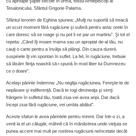
cu aproape şapte secole în urmă, fostul Arhiepiscop al
Tesalonicului, Sfântul Grigorie Palama.
Sfântul Ieronim de Eghina spunea: „Mulţi nu suportă să treacă
un scurt moment fără rugăciune şi suferă pentru asta: orele în
care doresc să se roage şi nu pot li se par un martiriu”. Şi tot el
repeta: „Când îţi moare mama sau un apropiat de-al tău, nu
cauţi o carte pentru a învăţa să plângi. Din cauza durerii,
suspinele îţi vin spontan în suflet. La fel, în rugăciune, trebuie
să lăsăm fiinţa noastră să-i spună în mod liber lui Dumnezeu
ce o doare”.
Acelaşi părinte îndemna: „Nu neglija rugăciunea. Fereşte-te de
nepăsare şi indiferenţă. Dacă te rogi dimineaţa şi simţi
frângere în sufletul tău, toată ziua vei avea aripi. Dar dacă
începi ziua fără rugăciune, vei umbla abătut”.
Aceste sfaturi le avea părintele pentru mireni. Dar într-o zi, a
venit la el un călugăr, mâhnit că în mănăstirea unde vieţuia se
punea accent mai mult pe rostirea rugăciunii neîncetate decât