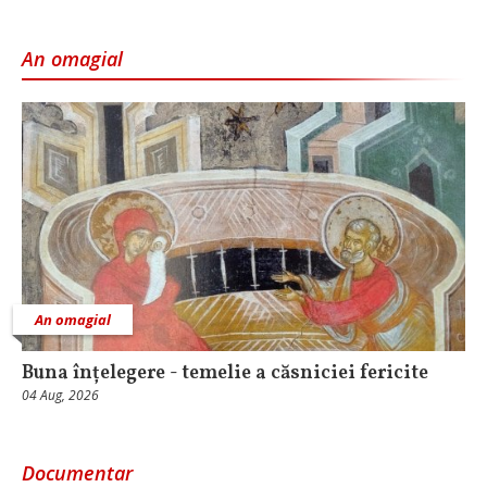
An omagial
An omagial
Buna înțelegere - temelie a căsniciei fericite
04 Aug, 2026
Documentar