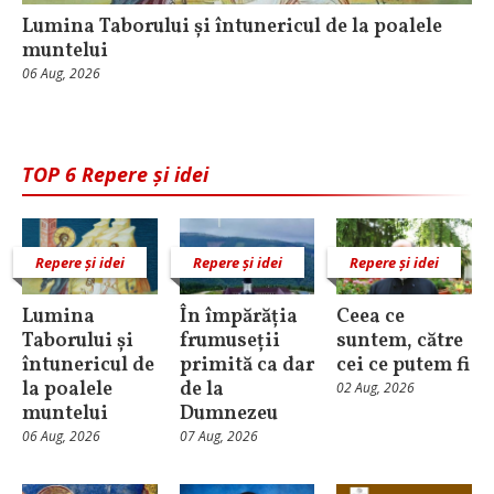
Lumina Taborului și întunericul de la poalele
muntelui
06 Aug, 2026
TOP 6 Repere și idei
Repere și idei
Repere și idei
Repere și idei
Lumina
În împărăția
Ceea ce
Taborului și
frumuseții
suntem, către
întunericul de
primită ca dar
cei ce putem fi
la poalele
de la
02 Aug, 2026
muntelui
Dumnezeu
06 Aug, 2026
07 Aug, 2026