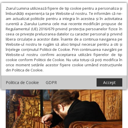
Ziarul Lumina utilizează fişiere de tip cookie pentru a personaliza și
îmbunătăți experiența ta pe Website-ul nostru. Te informăm că ne-
am actualizat politicile pentru a integra în acestea și în activitatea
curentă a Ziarului Lumina cele mai recente modificări propuse de
Regulamentul (UE) 2016/679 privind protecția persoanelor fizice în
ceea ce privește prelucrarea datelor cu caracter personal și privind
libera circulație a acestor date. Înainte de a continua navigarea pe
Website-ul nostru te rugăm să aloci timpul necesar pentru a citi și
Ziarul Lumina
›
Opinii
›
Repere și idei
›
Rugăciunea minții
înțelege conținutul Politicii de Cookie. Prin continuarea navigării pe
Website-ul nostru confirmi acceptarea utilizării fişierelor de tip
Rugăciunea minții
cookie conform Politicii de Cookie. Nu uita totuși că poți modifica în
orice moment setările acestor fişiere cookie urmând instrucțiunile
din Politica de Cookie.
Politica de Cookie
GDPR
Accept