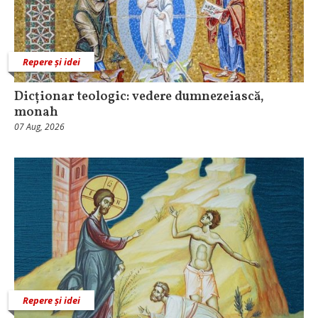
Repere și idei
Dicționar teologic: vedere dumnezeiască,
monah
07 Aug, 2026
Repere și idei