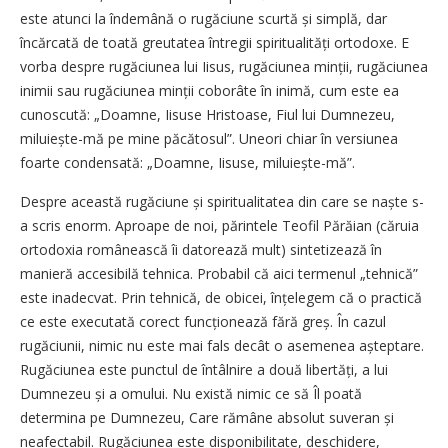
este atunci la îndemână o rugăciune scurtă și simplă, dar
încărcată de toată greutatea întregii spiritualități ortodoxe. E
vorba despre rugăciunea lui Iisus, rugăciunea minții, rugăciunea
inimii sau rugăciunea minții coborâte în inimă, cum este ea
cunoscută: „Doamne, Iisuse Hristoase, Fiul lui Dumnezeu,
miluiește-mă pe mine păcătosul”. Uneori chiar în versiunea
foarte condensată: „Doamne, Iisuse, milu­iește-mă”.
Despre această rugăciune și spiritualitatea din care se naște s-
a scris enorm. Aproape de noi, părintele Teofil Părăian (căruia
ortodoxia românească îi datorează mult) sintetizează în
manieră accesibilă tehnica. Probabil că aici termenul „tehnică”
este inadecvat. Prin tehnică, de obicei, înțelegem că o practică
ce este executată corect funcționează fără greș. În cazul
rugăciunii, nimic nu este mai fals decât o asemenea aștep­tare.
Rugăciunea este punctul de întâlnire a două libertăți, a lui
Dumnezeu și a omului. Nu există nimic ce să Îl poată
determina pe Dumnezeu, Care rămâne absolut suveran și
neafectabil. Rugăciunea este disponibilitate, deschidere,