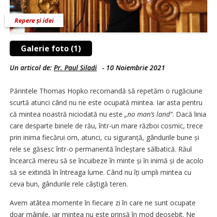
Repere și idei
Galerie foto (1)
Un articol de:
Pr. Paul Siladi
-
10 Noiembrie 2021
Părintele Thomas Hopko recomandă să repetăm o rugăciune
scurtă a­tunci când nu ne este ocupată mintea. Iar asta pentru
că mintea noastră niciodată nu este
„no man’s land”
. Dacă linia
care desparte binele de rău, într-un mare război cosmic, trece
prin inima fiecărui om, atunci, cu siguranță, gândurile bune și
rele se găsesc într-o permanentă încleștare sălbatică. Răul
încearcă mereu să se încuibeze în minte și în inimă și de acolo
să se extindă în întreaga lume. Când nu îți umpli mintea cu
ceva bun, gândurile rele câștigă teren.
Avem atâtea momente în fiecare zi în care ne sunt ocupate
doar mâinile, iar mintea nu este prinsă în mod deosebit. Ne