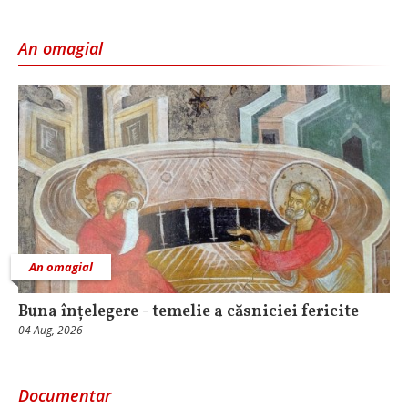
An omagial
An omagial
Buna înțelegere - temelie a căsniciei fericite
04 Aug, 2026
Documentar