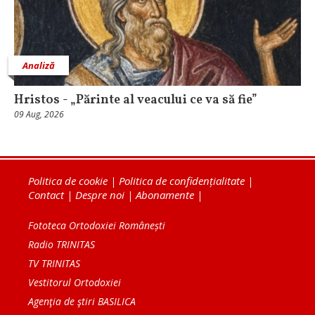
Analiză
Hristos - „Părinte al veacului ce va să fie”
09 Aug, 2026
Politica de cookie
|
Politica de confidențialitate
|
Contact
|
Despre noi
|
Abonamente
|
Fototeca Ortodoxiei Românești
Radio TRINITAS
TV TRINITAS
Vestitorul Ortodoxiei
Agenţia de ştiri BASILICA