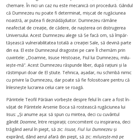
chemare. În nici un caz nu este mecanică ori procedură. Gândul
că Dumnezeu nu poate fi determinat, mișcat de rugăciunea
noastră, ar putea fi deznădăjduitor. Dumnezeu rămâne
neafectat de creație, de cădere, de nașterea ori distrugerea
Universului. Acest Dumnezeu alege să Se facă om, să împăr­
tășească vulnerabilitatea totală a creației Sale, să devină parte
din ea. El este Dumnezeul dragostei pe care Îl chemăm prin
cuvintele: „Doamne, Iisuse Hristoase, Fiul lui Dumnezeu, milu­
ieș­te-mă”. Acest Dumnezeu răspunde liber, după rațiuni și la
răstimpuri doar de El știute. Tehnica, așadar, nu schimbă nimic
cu privire la Dumnezeu, dar poate să fie folositoare pentru că
înles­nește lucrarea celui care se roagă.
Părintele Teofil Părăian vor­bește despre felul în care a fost în­
vățat de Părintele Arsenie Boca să rostească rugăciunea lui
Iisus: „Și anume așa: să spun cu mintea, deci cu cuvântul
gândit
Doamne,
între respirații; concomitent cu inspirarea, deci
trăgând aerul în piept, să zic:
Iisuse, Fiul lui Dumnezeu
și
expirând, dând aerul afară din piept, să zic:
miluiește-mă pe