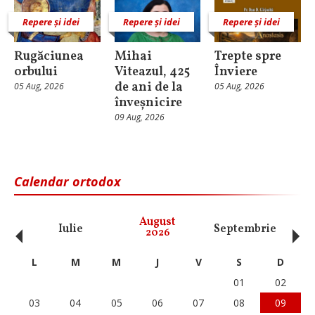
Repere și idei
Repere și idei
Repere și idei
Rugăciunea
Mihai
Trepte spre
orbului
Viteazul, 425
Înviere
de ani de la
05 Aug, 2026
05 Aug, 2026
înveșnicire
09 Aug, 2026
Calendar ortodox
‹
›
August
Iulie
Septembrie
O
2026
L
M
M
J
V
S
D
01
02
03
04
05
06
07
08
09