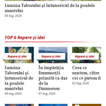
Lumina Taborului și întunericul de la poalele
muntelui
06 Aug, 2026
TOP 6 Repere și idei
Repere și idei
Repere și idei
Repere și idei
Lumina
În împărăția
Ceea ce
Taborului și
frumuseții
suntem, către
întunericul de
primită ca dar
cei ce putem fi
la poalele
de la
02 Aug, 2026
muntelui
Dumnezeu
06 Aug, 2026
07 Aug, 2026