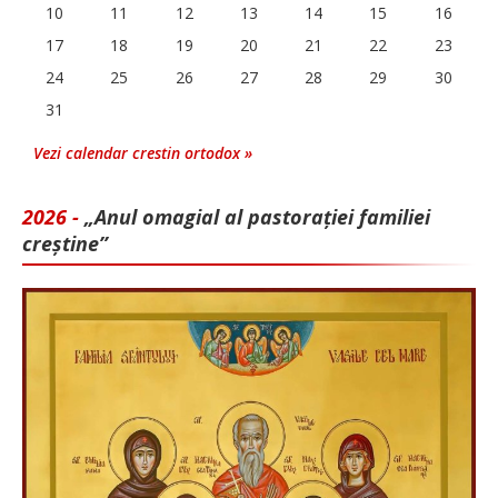
10
11
12
13
14
15
16
17
18
19
20
21
22
23
24
25
26
27
28
29
30
31
Vezi calendar crestin ortodox »
2026 -
„Anul omagial al pastorației familiei
creștine”