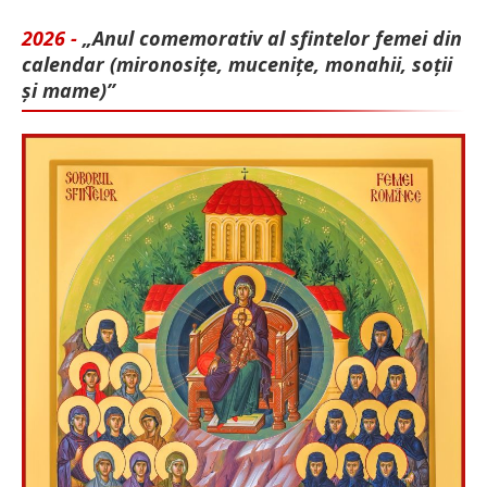
2026 -
„Anul comemorativ al sfintelor femei din
calendar (mironosițe, mu­cenițe, monahii, soții
și mame)”