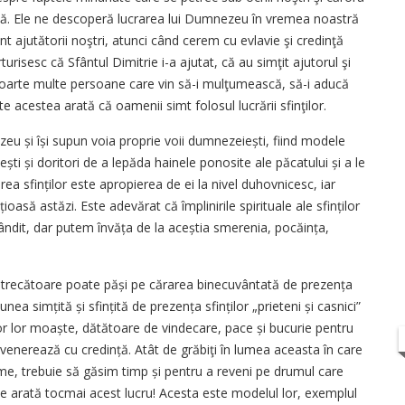
tă. Ele ne descoperă lucrarea lui Dumnezeu în vremea noastră
sunt ajutătorii noştri, atunci când cerem cu evlavie şi credinţă
urisesc că Sfântul Dimitrie i-a ajutat, că au simţit ajutorul şi
nt foarte multe persoane care vin să-i mulţumească, să-i aducă
te acestea arată că oamenii simt folosul lucrării sfinţilor.
zeu și își supun voia proprie voii dumnezeiești, fiind modele
cești și doritori de a lepăda hainele ponosite ale păcatului și a le
area sfinților este apropierea de ei la nivel duhovnicesc, iar
ioasă astăzi. Este adevărat că împlinirile spirituale ale sfinților
ândit, dar putem învăța de la aceștia smerenia, pocăința,
eți trecătoare poate păși pe cărarea binecuvântată de prezența
ea sim­țită și sfințită de prezența sfinților „prieteni și casnici”
lor lor moaște, dătătoare de vindecare, pace și bucurie pentru
le venerează cu credință. Atât de grăbiţi în lumea aceasta în care
eme, trebuie să găsim timp și pentru a reveni pe drumul care
ne arată tocmai acest lucru! Acesta este modelul lor, exemplul