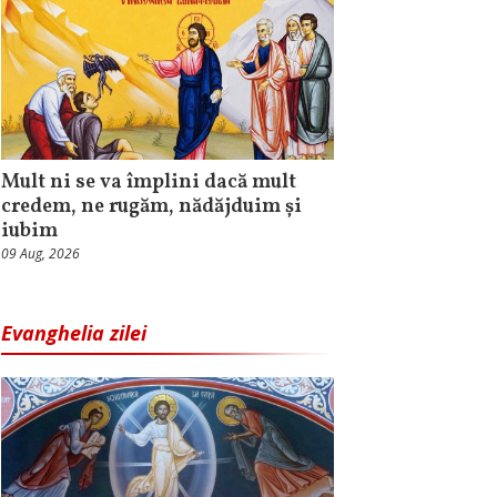
Mult ni se va împlini dacă mult
credem, ne rugăm, nădăjduim și
iubim
09 Aug, 2026
Evanghelia zilei