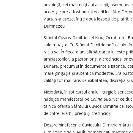
nevoinţă, cei mai mulţi ani ai vieţii, asemenea m
acolo şi care a fost anul trecerii lui către Do
viață, s-a așezat între două lespezi de piatră, c
Dumnezeu.
Sfântul Cuvios Dimitrie cel Nou, Ocrotitorul Bu
sale moaşte. Cu Sfântul Dimitrie ne întâlnim în 
racla sa. În fiecare an, sărbătoarea lui este pri
arhipăstorilor, a păstorilor și a credincioșilor 
Dunăre, precum și în documentele istorice, co
mare gingăşie şi autentică modestie. Era păstor
calități tot mai rare: sensibilitatea, discreția și
Niciodată, în tot cursul anului liturgic biseri
nădejde manifestată pe
Colina Bucuriei
ce duce
tainică oferită Sfântului Cuvios Dimitrie cel Nou,
de către ierarhi, preoţi şi credincioşi.
Despre binefacerile Cuviosului Dimitrie mărturi
şi mijlocirile sale. Mulţi oameni dau mărturie 