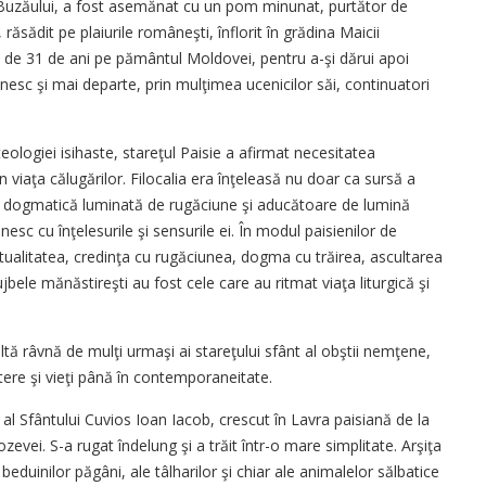
ea Buzăului, a fost asemănat cu un pom minunat, purtător de
răsădit pe plaiurile româneşti, înflorit în grădina Maicii
de 31 de ani pe pământul Moldovei, pentru a-şi dărui apoi
esc şi mai departe, prin mulţimea ucenicilor săi, continuatori
ogiei isihaste, stareţul Paisie a afirmat necesitatea
în viaţa călugărilor. Filocalia era înţeleasă nu doar ca sursă a
 ca o dogmatică luminată de rugăciune şi aducătoare de lumină
esc cu înţelesurile şi sensurile ei. În modul paisienilor de
itualitatea, credinţa cu rugăciunea, dogma cu trăirea, ascultarea
jbele mănăstireşti au fost cele care au ritmat viaţa liturgică şi
ltă râvnă de mulţi urmaşi ai stareţului sfânt al obştii nemţene,
ctere şi vieţi până în contemporaneitate.
al Sfântului Cuvios Ioan Iacob, crescut în Lavra paisiană de la
zevei. S-a rugat îndelung şi a trăit într-o mare simplitate. Arşiţa
le beduinilor păgâni, ale tâlharilor şi chiar ale animalelor sălbatice