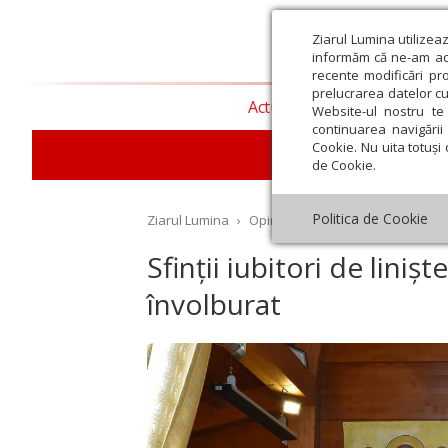
Ziarul Lumina utilizea
informăm că ne-am actu
recente modificări pr
prelucrarea datelor cu
Actualitate religioasă
T
Website-ul nostru te 
continuarea navigării 
Cookie. Nu uita totuși 
de Cookie.
Politica de Cookie
Ziarul Lumina
›
Opinii
›
Repere și idei
›
Sfinții
Sfinții iubitori de lini
învolburat
st
Septembrie
Octombrie
Noiembrie
Decembrie
Ianuar