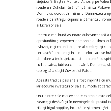
vieţuitor în liniştea Muntelui Athos şi pe Val
roade ale Duhului, răsărit în pământul Poltavei, 
Domnului, ocrotit de mâna lui Dumnezeu timp 
roadele pe întregul cuprins al pământului român
ai lucrărilor sale.
Pentru o mai bună asumare duhovnicească a teol
aprofundării şi experierii personale a Filocaliei 
evlaviei, ci şi ca un îndreptar al credinţei şi
cerească în mintea şi în inima celor care se hrăn
abordare a teologiei, aceasta era unită cu spir
cu libertatea, iubirea cu adevărul. De aceea, slu
teologică a obştii Cuviosului Paisie.
Această tradiţie paisiană a fost împlinită cu mu
iar ecourile învăţăturilor sale au modelat cara
Unul dintre cele mai evidente exemple este cel 
Neamţ şi desăvârşit în nevoinţele din pustiul Ho
zilei şi frigul nopţilor, încercările şi ameninţări