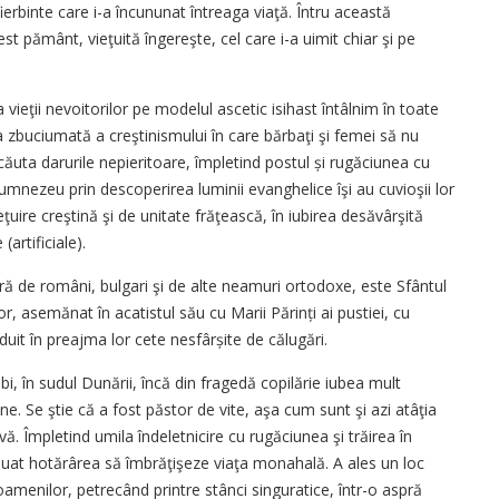
erbinte care i-a încununat întreaga viaţă. Întru această
st pământ, vieţuită îngereşte, cel care i-a uimit chiar şi pe
ieţii nevoitorilor pe modelul ascetic isihast întâlnim în toate
ria zbuciumată a creştinismului în care bărbaţi şi femei să nu
căuta darurile nepieritoare, împletind postul și rugăciunea cu
umnezeu prin descoperirea luminii evanghelice îşi au cuvioşii lor
ţuire creştină şi de unitate frăţească, în iubirea desăvârşită
artificiale).
sură de români, bulgari şi de alte neamuri ortodoxe, este Sfântul
r, asemănat în acatistul său cu Marii Părinți ai pustiei, cu
ăduit în preajma lor cete nesfârșite de călugări.
i, în sudul Dunării, încă din fragedă copilărie iubea mult
e. Se ştie că a fost păstor de vite, aşa cum sunt şi azi atâţia
ă. Împletind umila îndeletnicire cu rugăciunea şi trăirea în
, a luat hotărârea să îmbrăţişeze viaţa monahală. A ales un loc
 oamenilor, petrecând printre stânci singuratice, într-o aspră