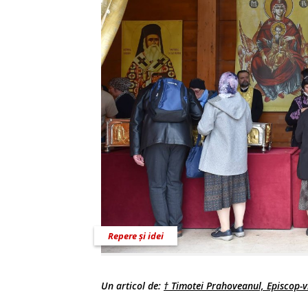
Repere și idei
Un articol de:
† Timotei Prahoveanul, Episcop-vi