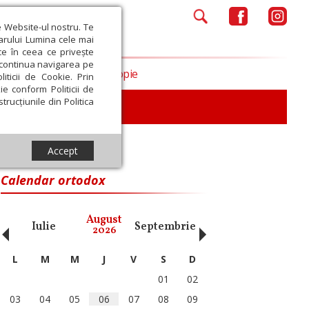
e Website-ul nostru. Te
iarului Lumina cele mai
ce în ceea ce privește
a continua navigarea pe
Opinii
Filantropie
iticii de Cookie. Prin
ie conform Politicii de
trucțiunile din Politica
Accept
Calendar ortodox
‹
›
August
Iulie
Septembrie
Octombrie
Noiembri
2026
L
M
M
J
V
S
D
01
02
03
04
05
06
07
08
09