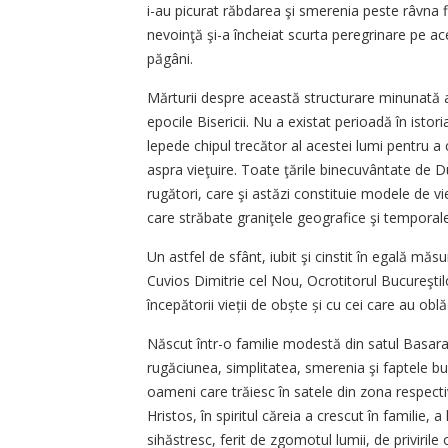
i-au picurat răbdarea şi smerenia peste râvna fi
nevoinţă şi-a încheiat scurta peregrinare pe ace
păgâni.
Mărturii despre această structurare minunată a v
epocile Bisericii. Nu a existat perioadă în isto
lepede chipul trecător al acestei lumi pentru a 
aspra vieţuire. Toate ţările binecuvântate de D
rugători, care şi astăzi constituie modele de vie
care străbate graniţele geografice şi temporale (
Un astfel de sfânt, iubit şi cinstit în egală mă
Cuvios Dimitrie cel Nou, Ocrotitorul Bucureştilo
începătorii vieții de obște și cu cei care au obl
Născut într-o familie modestă din satul Basarab
rugăciunea, simplitatea, smerenia şi faptele bun
oameni care trăiesc în satele din zona respectiv
Hristos, în spiritul căreia a crescut în familie
sihăstresc, ferit de zgomotul lumii, de privirile