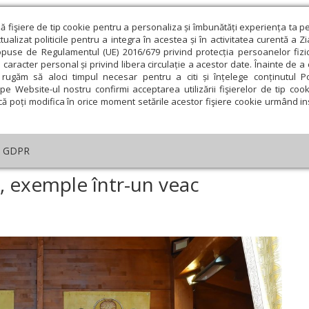
ză fişiere de tip cookie pentru a personaliza și îmbunătăți experiența ta p
alizat politicile pentru a integra în acestea și în activitatea curentă a Z
opuse de Regulamentul (UE) 2016/679 privind protecția persoanelor fizi
 caracter personal și privind libera circulație a acestor date. Înainte de 
eologie și spiritualitate
Educaţie și Cultură
Societate
rugăm să aloci timpul necesar pentru a citi și înțelege conținutul Pol
pe Website-ul nostru confirmi acceptarea utilizării fişierelor de tip cook
că poți modifica în orice moment setările acestor fişiere cookie urmând ins
Editorial
Repere și idei
Pilda zilei
GDPR
 iubitori de liniște, exemple într-un veac învolburat
ște, exemple într-un veac
ie
Februarie
Martie
Aprilie
Mai
Iunie