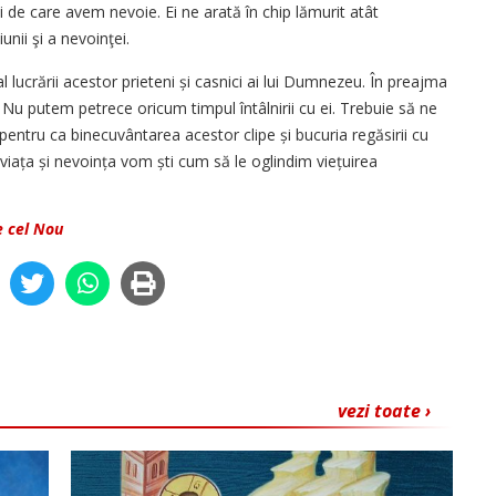
i de care avem nevoie. Ei ne arată în chip lămurit atât
unii şi a nevoinţei.
l lucrării acestor prieteni și casnici ai lui Dumnezeu. În preajma
 Nu putem petrece oricum timpul întâlnirii cu ei. Trebuie să ne
pentru ca binecuvântarea acestor clipe și bucuria regăsirii cu
 viața și nevoința vom ști cum să le oglindim viețuirea
e cel Nou
vezi toate ›