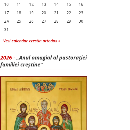
10
11
12
13
14
15
16
17
18
19
20
21
22
23
24
25
26
27
28
29
30
31
Vezi calendar crestin ortodox »
2026 -
„Anul omagial al pastorației
familiei creștine”