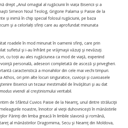
drept „Anul omagial al rugăciunii în viața Bisericii și a
sihaşti Simeon Noul Teolog, Grigorie Palama și Paisie de la
te și inimă în chip special folosul rugăciunii, pe baza
 precum şi a celorlalți sfinți care au aprofundat minunata
arătat roadele în mod minunat în oamenii sfinţi, care prin
lat sufletul şi i-au înfrânt pe vrăjmaşii văzuţi şi nevăzuţi.
tori, cu toții au ales rugăciunea ca mod de viaţă, experiind
oinţă personală, adeseori completată de asceză şi privegheri.
tantă caracteristică a monahilor din cele mai vechi timpuri.
 la Athos, ori prin alte locuri singuratice, cuvioşii şi cuvioasele
oştenire Bisericii un tezaur inestimabil de învăţături şi au dat
modus vivendi
al creştinismului veritabil.
intim de Sfântul Cuvios Paisie de la Neamţ, unul dintre străluciţii
eleagurile noastre, înnoitor al vieţii duhovniceşti în mănăstirile
nţilor Părinţi din limba greacă în limbile slavonă şi română,
e. Stareţ al mănăstirilor Dragomirna, Secu şi Neamţ din Moldova,