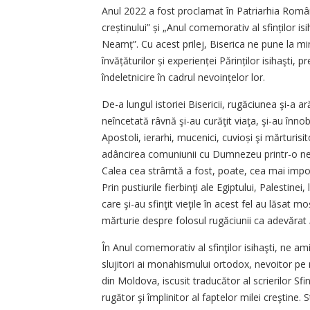
Anul 2022 a fost proclamat în Patriarhia Română 
creștinului” și „Anul comemorativ al sfinților i
Neamț”. Cu acest prilej, Biserica ne pune la min
învățăturilor și experienței Părinților isihaşti,
îndeletnicire în cadrul nevoințelor lor.
De-a lungul istoriei Bisericii, rugăciunea şi-a 
neîncetată râvnă şi-au curăţit viaţa, şi-au înnobi
Apostoli, ierarhi, mucenici, cuvioși şi mărturisi
adâncirea comuniunii cu Dumnezeu printr-o nev
Calea cea strâmtă a fost, poate, cea mai impor
Prin pustiurile fierbinţi ale Egiptului, Palestinei,
care şi-au sfinţit vieţile în acest fel au lăsat m
mărturie despre folosul rugăciunii ca adevărat
În Anul comemorativ al sfinţilor isihaşti, ne am
slujitori ai monahismului ortodox, nevoitor pe m
din Moldova, iscusit traducător al scrierilor Sfi
rugător şi împlinitor al faptelor milei creştin