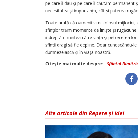
pe care îl dau şi pe care îl căutăm permanent ş
necesitatea şi importanţa, cât şi puterea rugăci
Toate arată că oamenii simt folosul mijlocirii, a
sfinţilor trăim momente de linişte şi rugăciune.
îndreptăm mintea către viaţa şi petrecerea lor 
sfinții dragi să fie depline. Doar cunoscându-le
dumnezeiască și în viața noastră.
Citeşte mai multe despre:
Sfântul Dimitri
Alte articole din Repere și idei