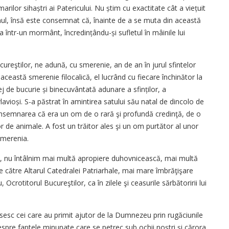
arilor sihaștri ai Patericului. Nu știm cu exactitate cât a viețuit
mnul, însă este consemnat că, înainte de a se muta din această
a într-un mormânt, încredințându-și sufletul în mâinile lui
cureştilor, ne adună, cu smerenie, an de an în jurul sfintelor
această smerenie filocalică, el lucrând cu fiecare închinător la
lej de bucurie și binecuvântată adunare a sfinților, a
evlavioși. S-a păstrat în amintirea satului său natal de dincolo de
nsemnarea că era un om de o rară şi profundă credinţă, de o
 de animale. A fost un trăitor ales şi un om purtător al unor
 smerenia.
cesc, nu întâlnim mai multă apropiere duhovnicească, mai multă
 către Altarul Catedralei Patriarhale, mai mare îmbrăţişare
 Ocrotitorul Bucureştilor, ca în zilele şi ceasurile sărbătoririi lui
sesc cei care au primit ajutor de la Dumnezeu prin rugăciunile
despre faptele minunate care se petrec sub ochii noştri şi cărora