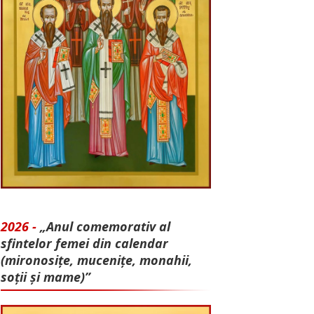
2026 -
„Anul comemorativ al
sfintelor femei din calendar
(mironosițe, mu­cenițe, monahii,
soții și mame)”