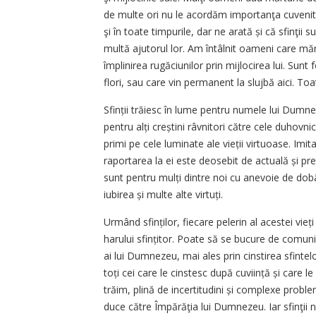
de multe ori nu le acordăm importanţa cuveni
şi în toate timpurile, dar ne arată și că sfinţii 
multă ajutorul lor. Am întâlnit oameni care mărt
împlinirea rugăciunilor prin mijlocirea lui. Su
flori, sau care vin permanent la slujbă aici. Toa
Sfinții trăiesc în lume pentru numele lui Dumne
pentru alți creștini râvnitori către cele duhovni
primi pe cele luminate ale vieții virtuoase. Imit
raportarea la ei este deosebit de actuală și preț
sunt pentru mulți dintre noi cu anevoie de dob
iubirea și multe alte virtuți.
Urmând sfinților, fiecare pelerin al acestei vi
harului sfințitor. Poate să se bucure de comuniun
ai lui Dumnezeu, mai ales prin cinstirea sfinte
toți cei care le cinstesc după cuviință și care 
trăim, plină de incertitudini și complexe probl
duce către Împărăţia lui Dumnezeu. Iar sfinţii 