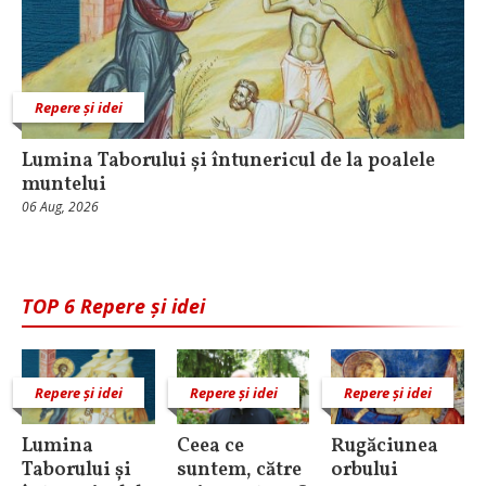
Repere și idei
Lumina Taborului și întunericul de la poalele
muntelui
06 Aug, 2026
TOP 6 Repere și idei
Repere și idei
Repere și idei
Repere și idei
Lumina
Ceea ce
Rugăciunea
Taborului și
suntem, către
orbului