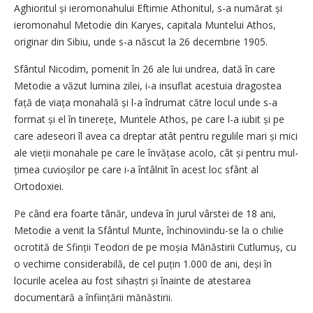
Aghioritul și ieromonahului Eftimie Athonitul, s-a numărat și
ieromonahul Metodie din Karyes, capitala Muntelui Athos,
originar din Sibiu, unde s-a născut la 26 decembrie 1905.
Sfântul Nicodim, pomenit în 26 ale lui undrea, dată în care
Metodie a văzut lumina zilei, i-a insuflat acestuia dragostea
față de viața monahală și l-a îndrumat către locul unde s-a
format și el în tinerețe, Muntele Athos, pe care l-a iubit și pe
care adeseori îl avea ca dreptar atât pentru regu­lile mari și mici
ale vieții monahale pe care le în­vă­­­­țase acolo, cât și pentru mul­
țimea cuvioșilor pe care i-a întâlnit în acest loc sfânt al
Ortodoxiei.
Pe când era foarte tânăr, undeva în jurul vârstei de 18 ani,
Metodie a venit la Sfântul Munte, închinoviindu-se la o chilie
ocrotită de Sfinții Teodori de pe moșia Mănăstirii Cutlumuș, cu
o vechime considerabilă, de cel puțin 1.000 de ani, deși în
locurile acelea au fost sihaștri și înainte de atestarea
documentară a înființării mănăstirii.