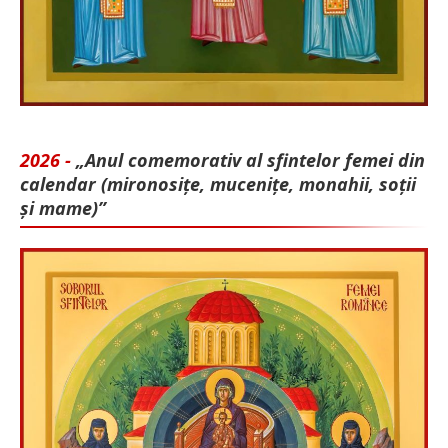
2026 -
„Anul comemorativ al sfintelor femei din
calendar (mironosițe, mu­cenițe, monahii, soții
și mame)”