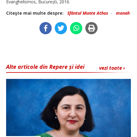
Evanghelismos, București, 2016.
Citeşte mai multe despre:
Sfântul Munte Athos
-
monah
Alte articole din Repere și idei
vezi toate ›