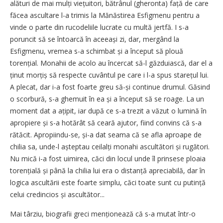
alături de mai mulți viețuitori, bătrânul (gheronta) față de care
făcea ascultare l-a trimis la Mănăstirea Esfigmenu pentru a
vinde o parte din rucodeliile lucrate cu multă jertfă. I s-a
poruncit să se întoarcă în aceeași zi, dar, mergând la
Esfigmenu, vremea s-a schimbat și a început să plouă
torențial. Monahii de acolo au încercat să-l găzduiască, dar el a
ținut morțiș să respecte cuvântul pe care i l-a spus starețul lui.
A plecat, dar i-a fost foarte greu să-și continue drumul. Găsind
o scorbură, s-a ghemuit în ea și a început să se roage. La un
moment dat a ațipit, iar după ce s-a trezit a văzut o lumină în
apropiere și s-a hotărât să ceară ajutor, fiind convins că s-a
rătăcit. Apropiin­du-se, și-a dat seama că se afla aproape de
chilia sa, unde-l aștep­tau ceilalți monahi ascultători și rugători.
Nu mică i-a fost uimirea, căci din locul unde îl prinsese ploaia
torențială și până la chilia lui era o distanță apreciabilă, dar în
logica ascultării este foarte simplu, căci toate sunt cu putință
celui credincios și ascultător...
Mai târziu, biografii greci men­țio­nează că s-a mutat într-o