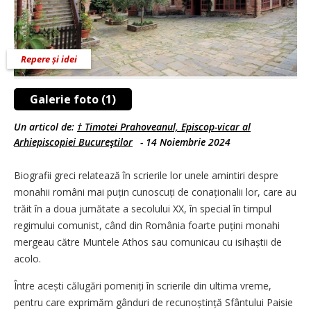
Repere și idei
Galerie foto (1)
Un articol de:
† Timotei Prahoveanul, Episcop-vicar al
Arhiepiscopiei Bucureştilor
-
14 Noiembrie 2024
Biografii greci relatează în scrierile lor unele amintiri despre
monahii români mai puțin cunoscuți de cona­țio­nalii lor, care au
trăit în a doua jumătate a secolului XX, în special în timpul
regimului comunist, când din România foarte puțini monahi
mergeau către Muntele Athos sau comunicau cu isihaștii de
acolo.
Între acești călugări pomeniți în scrierile din ultima vreme,
pentru care exprimăm gânduri de recu­noș­tință Sfântului Paisie