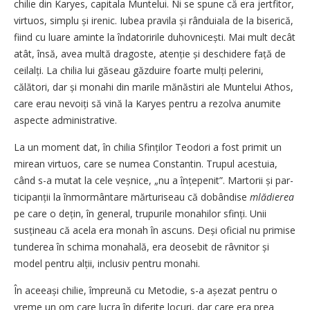
chilie din Karyes, capitala Muntelui. Ni se spune că era jertfitor,
virtuos, simplu și irenic. Iubea pravila și rânduiala de la biserică,
fiind cu luare aminte la îndatoririle duhov­nicești. Mai mult decât
atât, însă, avea multă dragoste, atenție și deschidere față de
ceilalți. La chilia lui găseau găzduire foarte mulți pelerini,
călători, dar și monahi din marile mănăstiri ale Muntelui Athos,
care erau nevoiți să vină la Karyes pentru a rezolva anumite
aspecte administrative.
La un moment dat, în chilia Sfin­ților Teodori a fost primit un
mirean virtuos, care se numea Con­stan­tin. Trupul acestuia,
când s-a mutat la cele veșnice, „nu a înțe­penit”. Martorii și par­
ti­ci­panții la înmormântare mărturiseau că dobândise
mlădierea
pe care o dețin, în general, trupurile monahilor sfinți. Unii
susțineau că acela era monah în ascuns. Deși oficial nu primise
tunderea în schima monahală, era deosebit de râvnitor și
model pentru alții, inclusiv pentru monahi.
În aceeași chilie, împreună cu Metodie, s-a așezat pentru o
vreme un om care lucra în diferite locuri, dar care era prea