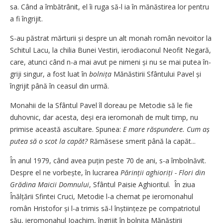
sa. Când a îmbătrânit, el îi ruga să-l ia în mănăstirea lor pentru
a fi îngrijit.
S-au păstrat mărturii și despre un alt monah român nevoitor la
Schitul Lacu, la chilia Bunei Vestiri, ierodiaconul Neofit Negară,
care, atunci când n-a mai avut pe nimeni și nu se mai putea în­
griji singur, a fost luat în
bolnița
Mănăstirii Sfân­tului Pavel și
îngrijit până în ceasul din urmă.
Monahii de la Sfântul Pavel îl doreau pe Metodie să le fie
duhovnic, dar acesta, deși era ieromonah de mult timp, nu
primise această ascultare. Spunea:
E mare răspundere. Cum aș
putea să o scot la capăt?
Rămăsese smerit până la capăt...
În anul 1979, când avea puțin peste 70 de ani, s-a îmbolnăvit.
Despre el ne vorbește, în lucrarea
Părinții aghioriți - Flori din
Grădina Maicii Domnului
, Sfântul Paisie Aghioritul. În ziua
Înălțării Sfintei Cruci, Metodie l-a chemat pe ieromonahul
român Hristofor și l-a trimis să-l înștiințeze pe compatriotul
său, ieromonahul Ioachim, îngrijit în bolnița Mănăstirii