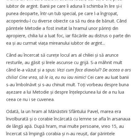
iubitor de argint. Banii pe care îi aduna îi schimba în lire și-i
punea deoparte, într-un tub special, pe care l-a îngropat,
acoperindu-l cu diverse obiecte ca să nu dea de bănuit. Când
părintele Metodie a fost invitat la hramul unor părinți din
apropiere, chilia lui a luat foc, iar flăcările au distrus o parte din
ea și au curmat viața mireanului iubitor de argint...
Când au încercat să curețe locul ars al chiliei și să arunce
resturile, au găsit și lirele ascunse cu grijă. S-a mâhnit mult
când le-a văzut și a spus:
Vezi cum face diavolul
?
De aceea a ars
chilia! Cine vrea, să le ia, eu nu iau nimic!
Cei care au luat banii
s-au îmbolnăvit și s-au chinuit mult. Toți vorbeau despre buna
așezare a lui Metodie și despre înțelepciunea lui de a nu lua
ceea ce nu i se cuvenea.
Odată, la un hram al Mănăstirii Sfântului Pavel, marea era
învolburată și o corabie încărcată cu lemne se afla în arsanaua
de lângă apă. După hram, mai multe persoane, vreo 15, au
încercat să împingă corabia și n-au reușit, dar părintele