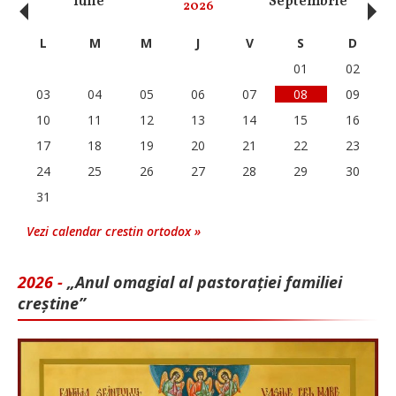
‹
›
Iulie
Septembrie
O
2026
L
M
M
J
V
S
D
01
02
03
04
05
06
07
08
09
10
11
12
13
14
15
16
17
18
19
20
21
22
23
24
25
26
27
28
29
30
31
Vezi calendar crestin ortodox »
2026 -
„Anul omagial al pastorației familiei
creștine”