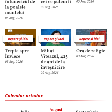
întunericul de
cei ce putem fi
05 Aug, 2026
la poalele
02 Aug, 2026
muntelui
06 Aug, 2026
Repere și idei
Repere și idei
Repere și idei
Trepte spre
Mihai
Ora de religie
Înviere
Viteazul, 425
03 Aug, 2026
de ani de la
05 Aug, 2026
înveșnicire
09 Aug, 2026
Calendar ortodox
August