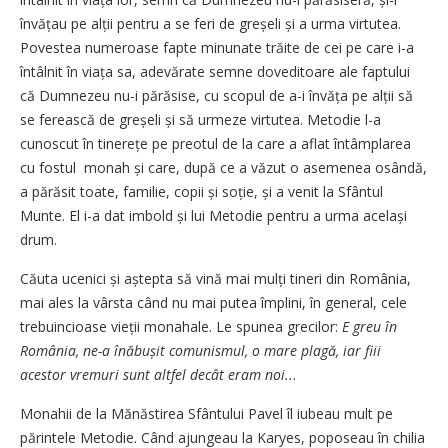
învățau pe alții pentru a se feri de greșeli și a urma virtutea.
Povestea nume­roase fapte minunate trăite de cei pe care i-a
întâlnit în viața sa, adevărate semne doveditoare ale faptului
că Dumnezeu nu-i părăsise, cu scopul de a-i învăța pe alții să
se ferească de greșeli și să urmeze virtutea. Metodie l-a
cunoscut în tine­rețe pe preotul de la care a aflat întâmplarea
cu fostul monah și care, după ce a văzut o asemenea osândă,
a părăsit toate, familie, copii și soție, și a venit la Sfântul
Munte. El i-a dat imbold și lui Metodie pentru a urma același
drum.
Căuta ucenici și aștepta să vină mai mulți tineri din România,
mai ales la vârsta când nu mai putea împlini, în general, cele
trebuincioase vieții monahale. Le spunea grecilor:
E greu în
România, ne-a înăbușit comunismul, o mare plagă, iar fiii
acestor vremuri sunt altfel decât eram noi..
.
Monahii de la Mănăstirea Sfântului Pavel îl iubeau mult pe
părintele Metodie. Când ajungeau la Karyes, poposeau în chilia