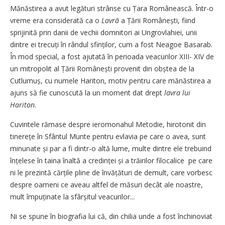
Mănăstirea a avut legături strân­se cu Țara Românească. Într-o
vreme era considerată ca o
Lavră
a Țării Românești, fiind
sprijinită prin danii de vechii domnitori ai Ungrovlahiei, unii
dintre ei trecuți în rândul sfinților, cum a fost Nea­goe Basarab.
În mod special, a fost ajutată în perioada veacurilor XIII- XIV de
un mitropolit al Țării Româ­nești provenit din obștea de la
Cutlu­muș, cu numele Hariton, motiv pentru care mănăstirea a
ajuns să fie cunoscută la un moment dat drept
lavra lui
Hariton
.
Cuvintele rămase despre ieromonahul Metodie, hirotonit din
tinerețe în Sfântul Munte pentru evlavia pe care o avea, sunt
minunate și par a fi dintr-o altă lume, multe dintre ele trebuind
înțe­lese în taina înaltă a credinței și a trăirilor filocalice pe care
ni le prezintă cărțile pline de învățături de demult, care vorbesc
despre oameni ce aveau altfel de măsuri decât ale noastre,
mult împuținate la sfâr­șitul veacurilor...
Ni se spune în biografia lui că, din chilia unde a fost închinoviat