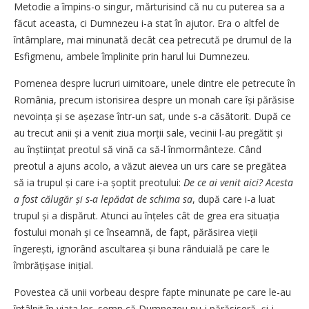
Metodie a împins-o singur, mărturisind că nu cu puterea sa a
făcut aceasta, ci Dumnezeu i-a stat în ajutor. Era o altfel de
întâmplare, mai minunată decât cea petrecută pe drumul de la
Esfigmenu, ambele împlinite prin harul lui Dumnezeu.
Pomenea despre lucruri uimitoare, unele dintre ele petrecute în
România, precum istorisirea despre un monah care își părăsise
nevoința și se așezase într-un sat, unde s-a căsătorit. După ce
au trecut anii și a venit ziua morții sale, vecinii l-au pregătit și
au înștiințat preotul să vină ca să-l înmormânteze. Când
preotul a ajuns acolo, a văzut aievea un urs care se pregătea
să ia trupul și care i-a șoptit preotului:
De ce ai venit aici? Acesta
a fost călugăr și s-a lepădat de schima sa
, după care i-a luat
trupul și a dispărut. Atunci au înțeles cât de grea era situația
fostului monah și ce înseamnă, de fapt, părăsirea vieții
îngerești, ignorând ascultarea și buna rânduială pe care le
îmbră­ți­șase inițial.
Povestea că unii vorbeau despre fapte minunate pe care le-au
întâlnit în viața lor, semn că Dumnezeu nu-i părăsiseră, și-i