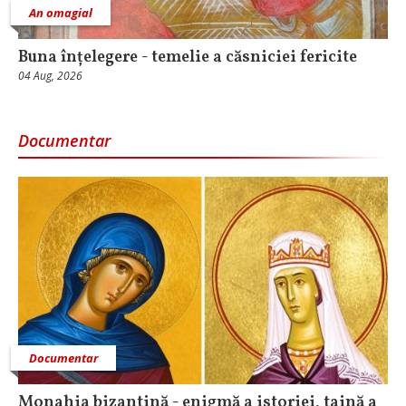
An omagial
Buna înțelegere - temelie a căsniciei fericite
04 Aug, 2026
Documentar
Documentar
Monahia bizantină - enigmă a istoriei, taină a