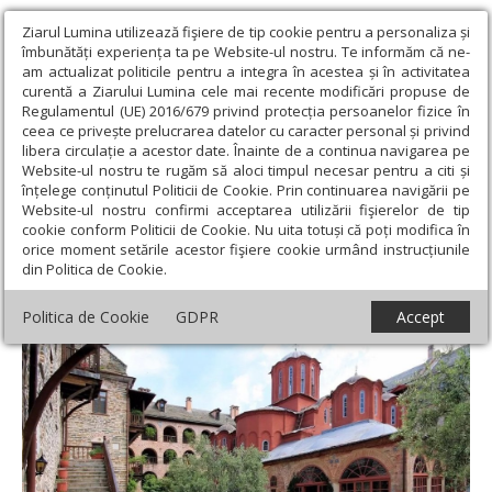
Ziarul Lumina utilizează fişiere de tip cookie pentru a personaliza și
îmbunătăți experiența ta pe Website-ul nostru. Te informăm că ne-
am actualizat politicile pentru a integra în acestea și în activitatea
curentă a Ziarului Lumina cele mai recente modificări propuse de
Regulamentul (UE) 2016/679 privind protecția persoanelor fizice în
ceea ce privește prelucrarea datelor cu caracter personal și privind
libera circulație a acestor date. Înainte de a continua navigarea pe
Website-ul nostru te rugăm să aloci timpul necesar pentru a citi și
Ziarul Lumina
›
Opinii
›
Repere și idei
›
Ieromonahul român
înțelege conținutul Politicii de Cookie. Prin continuarea navigării pe
Metodie din Kareia Athosului
Website-ul nostru confirmi acceptarea utilizării fişierelor de tip
cookie conform Politicii de Cookie. Nu uita totuși că poți modifica în
Ieromonahul român Metodie din Kareia
orice moment setările acestor fişiere cookie urmând instrucțiunile
din Politica de Cookie.
Athosului
Politica de Cookie
GDPR
Accept