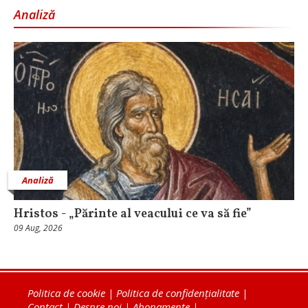
Analiză
Analiză
Hristos - „Părinte al veacului ce va să fie”
09 Aug, 2026
Politica de cookie
|
Politica de confidențialitate
|
Contact
|
Despre noi
|
Abonamente
|