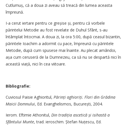
Cutlumuș, că a doua zi aveau să treacă din lumea aceasta
împreună.
I-a cerut iertare pentru ce greșise și, pentru că vorbele
părintelui Metodie au fost revelate de Duhul Sfânt, s-au
întâmplat întocmai. A doua zi, la ora 5:00, după ceasul bizantin,
părintele Ioachim a adormit cu pace, împreună cu părintele
Metodie, după cum spusese mai îna­inte. Au plecat amândoi,
așa cum ceruseră de la Dumnezeu, ca să nu se despartă nici în
această viață, nici în cea viitoare.
Bibliografie:
Cuviosul Paisie Aghioritul,
Pă­rinți aghioriți. Flori din Grădina
Maicii Domnului
, Ed. Evanghelismos, Bucu­rești, 2004.
Ierom. Eftimie Athonitul,
Din tradiția ascetică și isihastă a
Sfântului Munte
, trad. ieroschim. Ște­fan Nuțescu, Ed.