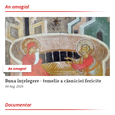
An omagial
An omagial
Buna înțelegere - temelie a căsniciei fericite
04 Aug, 2026
Documentar