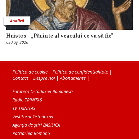
Analiză
Hristos - „Părinte al veacului ce va să fie”
09 Aug, 2026
Politica de cookie
|
Politica de confidențialitate
|
Contact
|
Despre noi
|
Abonamente
|
Fototeca Ortodoxiei Românești
Radio TRINITAS
TV TRINITAS
Vestitorul Ortodoxiei
Agenţia de ştiri BASILICA
Patriarhia Română