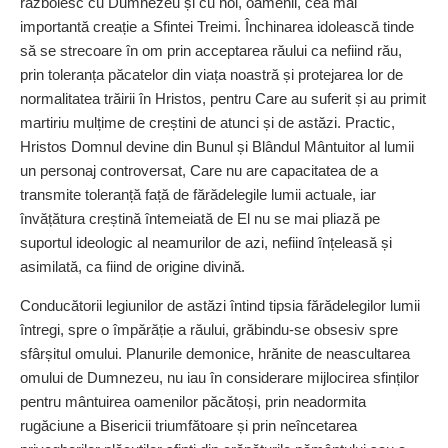
războiesc cu Dumnezeu și cu noi, oamenii, cea mai
importantă creație a Sfintei Treimi. Închinarea idolească tinde
să se strecoare în om prin acceptarea răului ca nefiind rău,
prin toleranța păcatelor din viața noastră și protejarea lor de
normalitatea trăirii în Hristos, pentru Care au suferit și au primit
martiriu mulțime de creștini de atunci și de astăzi. Practic,
Hristos Domnul devine din Bunul și Blândul Mântuitor al lumii
un personaj controversat, Care nu are capacitatea de a
transmite toleranță față de fărădelegile lumii actuale, iar
învățătura creștină întemeiată de El nu se mai pliază pe
suportul ideologic al neamurilor de azi, nefiind înțeleasă și
asimilată, ca fiind de origine divină.
Conducătorii legiunilor de astăzi întind tipsia fărădelegilor lumii
întregi, spre o împărăție a răului, grăbindu-se obsesiv spre
sfârșitul omului. Planurile demonice, hrănite de neascultarea
omului de Dumnezeu, nu iau în considerare mijlocirea sfinților
pentru mântuirea oamenilor păcătoși, prin neadormita
rugăciune a Bisericii triumfătoare și prin neîncetarea