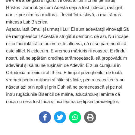
se vrea a se găsi singurul vinovat al lumii chiar pe Însuși
Hristos Domnul. Și cum Acesta deja a fost judecat, răstignit,
dar - spre uimirea multora -, Înviat întru slavă, a mai rămas
mireasa Lui: Biserica.
Așadar, iată Omul și urmașii Lui. Ei sunt adevărații vinovați! Să
se răstignească ! Acesta e strigătul demonic de azi. Nu încape
nicio îndoială că ce auzim este alt­ceva, că ni se pare nouă că
este altfel. Nicidecum. E vremea mărturisirii noastre. E rândul
nostru să ne apărăm credința stră­mo­șească, să propovăduim
adevărul și să nu ne rușinăm de Adevăr. E ziua curajului în
Ortodoxia mileniului al III-lea. E timpul privegherilor de toată
vremea pentru mijlociri sfințite și sfinte, pentru ca cei ce s-au
născut azi prin apă și prin Duh să ne pomenească și pe noi
întru rugăciunile Bisericii de mâine, aducându-și aminte că
nouă nu ne-a fost frică și nici teamă de tipsia fărădelegilor.