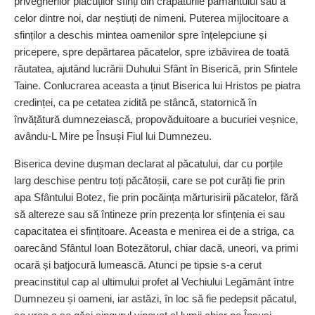
privegherilor plăcuților sfinți din crăpăturile pământului sau a
celor dintre noi, dar neștiuți de nimeni. Puterea mijlocitoare a
sfinților a deschis mintea oamenilor spre înțelepciune și
pricepere, spre depărtarea păcatelor, spre izbăvirea de toată
răutatea, ajutând lucrării Duhului Sfânt în Biserică, prin Sfintele
Taine. Conlucrarea aceasta a ținut Biserica lui Hristos pe piatra
credinței, ca pe cetatea zidită pe stâncă, statornică în
învățătură dumnezeiască, propovăduitoare a bucuriei veșnice,
avându-L Mire pe Însuși Fiul lui Dumnezeu.
Biserica devine dușman declarat al păcatului, dar cu porțile
larg deschise pentru toți păcătoșii, care se pot curăți fie prin
apa Sfântului Botez, fie prin pocăința mărturisirii păcatelor, fără
să altereze sau să întineze prin prezența lor sfințenia ei sau
capacitatea ei sfințitoare. Aceasta e menirea ei de a striga, ca
oarecând Sfântul Ioan Botezătorul, chiar dacă, uneori, va primi
ocară și batjocură lumească. Atunci pe tipsie s-a cerut
preacinstitul cap al ultimului profet al Vechiului Legământ între
Dumnezeu și oameni, iar astăzi, în loc să fie pedepsit păcatul,