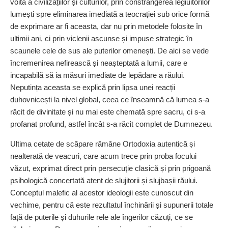
voită a civilizațiilor și culturilor, prin constrângerea legiuitorilor
lumești spre eliminarea imediată a teocrației sub orice formă
de exprimare ar fi aceasta, dar nu prin metodele folosite în
ultimii ani, ci prin viclenii ascunse și impuse strategic în
scaunele cele de sus ale puterilor omenești. De aici se vede
încremenirea nefirească și neașteptată a lumii, care e
incapabilă să ia măsuri imediate de lepădare a răului.
Neputința aceasta se explică prin lipsa unei reacții
duhovnicești la nivel global, ceea ce înseamnă că lumea s-a
răcit de divinitate și nu mai este chemată spre sacru, ci s-a
profanat profund, astfel încât s-a răcit complet de Dumnezeu.
Ultima cetate de scăpare rămâne Ortodoxia autentică și
nealterată de veacuri, care acum trece prin proba focului
văzut, exprimat direct prin persecuție clasică și prin prigoană
psihologică concertată atent de slujitorii și slujbașii răului.
Conceptul malefic al acestor ideologii este cunoscut din
vechime, pentru că este rezultatul închinării și supunerii totale
față de puterile și duhurile rele ale îngerilor căzuți, ce se