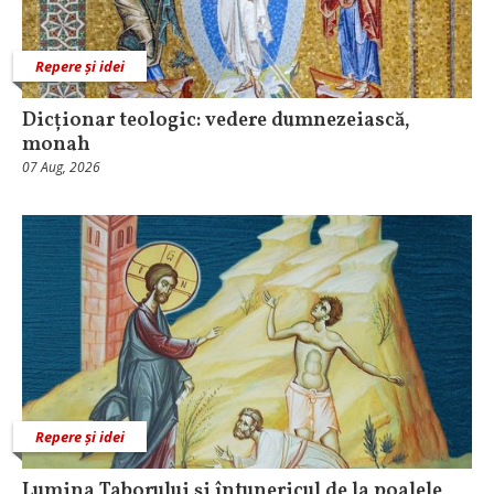
Repere și idei
Dicționar teologic: vedere dumnezeiască,
monah
07 Aug, 2026
Repere și idei
Lumina Taborului și întunericul de la poalele