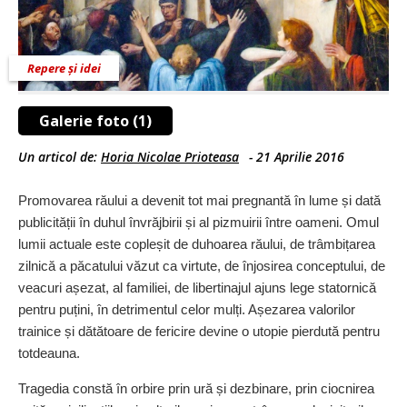
Repere și idei
Galerie foto (1)
Un articol de:
Horia Nicolae Prioteasa
-
21 Aprilie 2016
Promovarea răului a devenit tot mai pregnantă în lume și dată
publicității în duhul învrăjbirii și al pizmuirii între oameni. Omul
lumii actuale este copleșit de duhoarea răului, de trâmbițarea
zilnică a păcatului văzut ca virtute, de înjosirea conceptului, de
veacuri așezat, al familiei, de libertinajul ajuns lege statornică
pentru puțini, în detrimentul celor mulți. Așezarea valorilor
trainice și dătătoare de fericire devine o utopie pierdută pentru
totdeauna.
Tragedia constă în orbire prin ură și dezbinare, prin ciocnirea