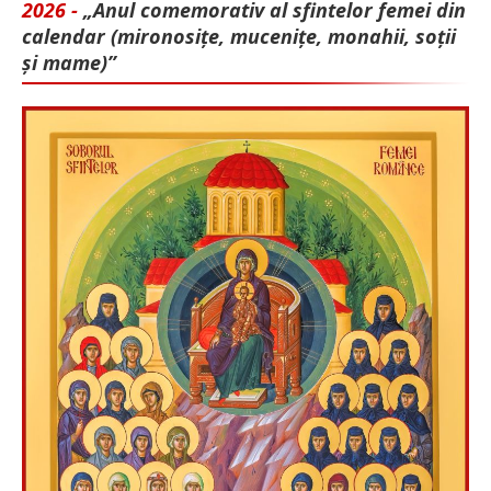
2026 -
„Anul comemorativ al sfintelor femei din
calendar (mironosițe, mu­cenițe, monahii, soții
și mame)”