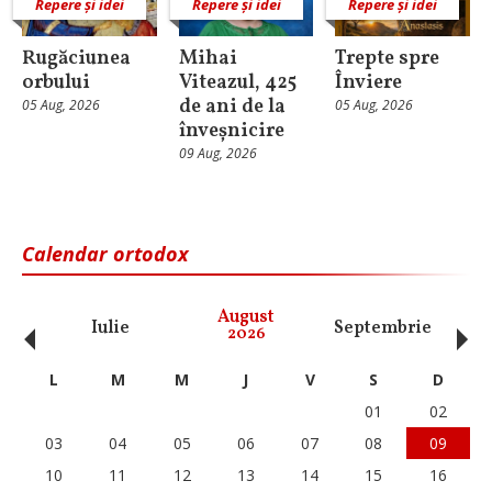
Repere și idei
Repere și idei
Repere și idei
Rugăciunea
Mihai
Trepte spre
orbului
Viteazul, 425
Înviere
de ani de la
05 Aug, 2026
05 Aug, 2026
înveșnicire
09 Aug, 2026
Calendar ortodox
‹
›
August
Iulie
Septembrie
O
2026
L
M
M
J
V
S
D
01
02
03
04
05
06
07
08
09
10
11
12
13
14
15
16