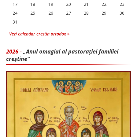
17
18
19
20
21
22
23
24
25
26
27
28
29
30
31
Vezi calendar crestin ortodox »
2026 -
„Anul omagial al pastorației familiei
creștine”