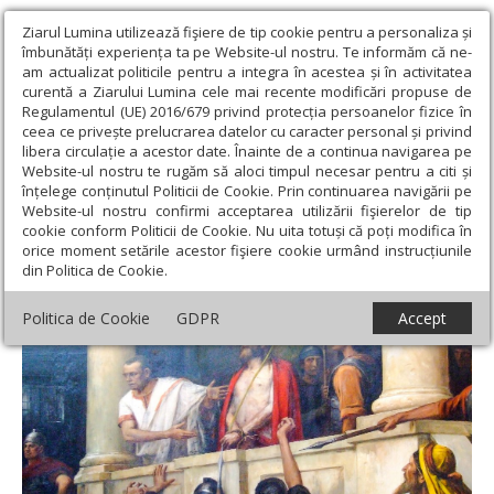
Ziarul Lumina utilizează fişiere de tip cookie pentru a personaliza și
îmbunătăți experiența ta pe Website-ul nostru. Te informăm că ne-
am actualizat politicile pentru a integra în acestea și în activitatea
curentă a Ziarului Lumina cele mai recente modificări propuse de
Regulamentul (UE) 2016/679 privind protecția persoanelor fizice în
ceea ce privește prelucrarea datelor cu caracter personal și privind
libera circulație a acestor date. Înainte de a continua navigarea pe
Website-ul nostru te rugăm să aloci timpul necesar pentru a citi și
Ziarul Lumina
›
Opinii
›
Repere și idei
›
Tipsia fărădelegilor
înțelege conținutul Politicii de Cookie. Prin continuarea navigării pe
Website-ul nostru confirmi acceptarea utilizării fişierelor de tip
Tipsia fărădelegilor
cookie conform Politicii de Cookie. Nu uita totuși că poți modifica în
orice moment setările acestor fişiere cookie urmând instrucțiunile
din Politica de Cookie.
Politica de Cookie
GDPR
Accept