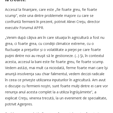
Accesul la finanţare, care este „fie foarte greu, fie foarte
scump”, este una dintre problemele majore cu care se
confruntă fermierii în prezent, potrivit Alinei Creţu, director
executiv Forumul APPR.
„Venim după câţiva ani în care situaţia în agricultură a fost nu
grea, ci foarte grea, cu condiţii climatice extreme, cu o
fluctuaţie a preţurilor și o volatilitate a pieţei pe care foarte
puţini dintre noi au reuşit să le gestioneze. (...) Şi, în contextul
acesta, accesul la bani este fie foarte greu, fie foarte scump.
Vedem astăzi, mai mult ca niciodată, ferme foarte mari care îşi
anunţă insolvenţa sau chiar falimentul, vedem decizii radicale
în ceea ce priveşte utilizarea inputurilor în agricultură. Am avut
o discuţie cu fermierii noştri, sunt foarte mulţi dintre ei care vor
renunţa anul acesta complet la a utiliza îngrăşăminte”, a
explicat Creţu, vinerea trecută, la un eveniment de specialitate,
potrivit Agerpres.