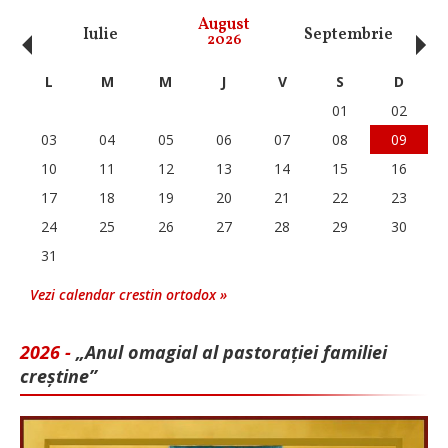
‹
›
August
Iulie
Septembrie
O
2026
L
M
M
J
V
S
D
01
02
03
04
05
06
07
08
09
10
11
12
13
14
15
16
17
18
19
20
21
22
23
24
25
26
27
28
29
30
31
Vezi calendar crestin ortodox »
2026 -
„Anul omagial al pastorației familiei
creștine”