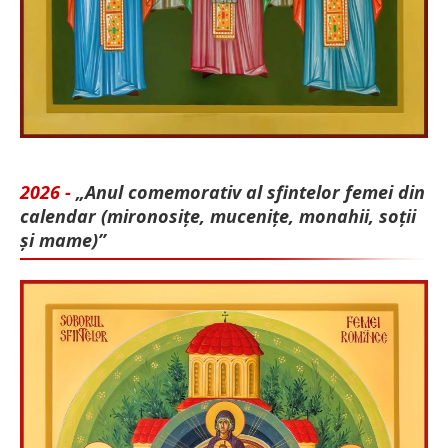
2026 -
„Anul comemorativ al sfintelor femei din
calendar (mironosițe, mu­cenițe, monahii, soții
și mame)”