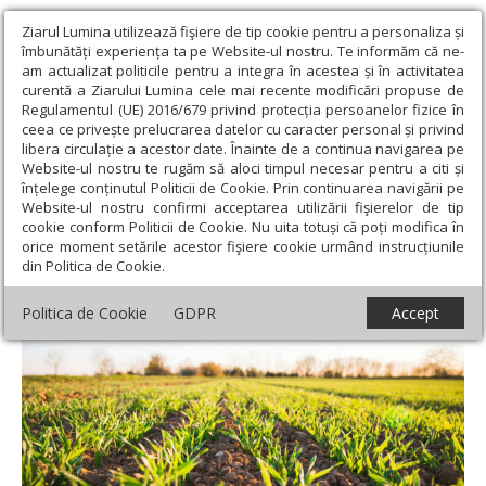
Ziarul Lumina utilizează fişiere de tip cookie pentru a personaliza și
îmbunătăți experiența ta pe Website-ul nostru. Te informăm că ne-
am actualizat politicile pentru a integra în acestea și în activitatea
curentă a Ziarului Lumina cele mai recente modificări propuse de
Regulamentul (UE) 2016/679 privind protecția persoanelor fizice în
ceea ce privește prelucrarea datelor cu caracter personal și privind
libera circulație a acestor date. Înainte de a continua navigarea pe
Website-ul nostru te rugăm să aloci timpul necesar pentru a citi și
Ziarul Lumina
›
Societate
›
Actualitate socială
›
Acces dificil la
înțelege conținutul Politicii de Cookie. Prin continuarea navigării pe
finanțare pentru fermierii români
Website-ul nostru confirmi acceptarea utilizării fişierelor de tip
cookie conform Politicii de Cookie. Nu uita totuși că poți modifica în
Acces dificil la finanțare pentru fermierii
orice moment setările acestor fişiere cookie urmând instrucțiunile
din Politica de Cookie.
români
Politica de Cookie
GDPR
Accept