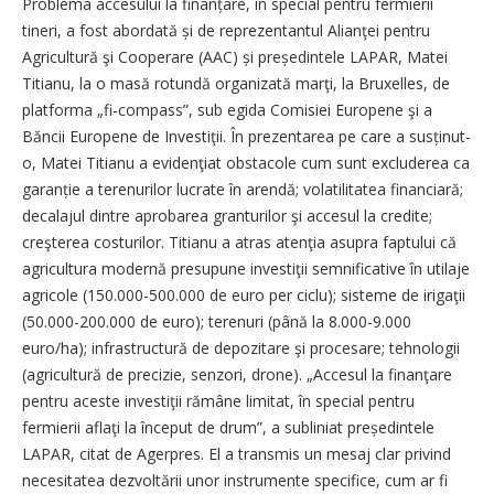
Problema accesului la finanțare, în special pentru fermierii
tineri, a fost abordată și de reprezentantul Alianţei pentru
Agricultură şi Cooperare (AAC) și președintele LAPAR, Matei
Titianu, la o masă rotundă organizată marţi, la Bruxelles, de
platforma „fi-compass”, sub egida Comisiei Europene şi a
Băncii Europene de Investiţii. În prezentarea pe care a susținut-
o, Matei Titianu a evidenţiat obstacole cum sunt excluderea ca
garanție a terenurilor lucrate în arendă; volatilitatea financiară;
decalajul dintre aprobarea granturilor şi accesul la credite;
creşterea costurilor. Titianu a atras atenţia asupra faptului că
agricultura modernă presupune investiţii semnificative în utilaje
agricole (150.000-500.000 de euro per ciclu); sisteme de irigaţii
(50.000-200.000 de euro); terenuri (până la 8.000-9.000
euro/ha); infrastructură de depozitare şi procesare; tehnologii
(agricultură de precizie, senzori, drone). „Accesul la finanţare
pentru aceste investiţii rămâne limitat, în special pentru
fermierii aflaţi la început de drum”, a subliniat președintele
LAPAR, citat de Agerpres. El a transmis un mesaj clar privind
necesitatea dezvoltării unor instrumente specifice, cum ar fi