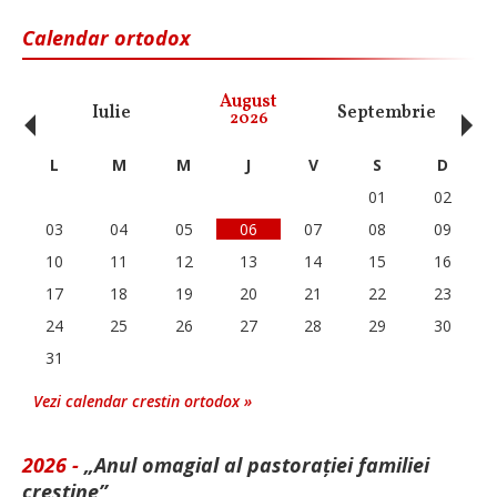
Calendar ortodox
‹
›
August
Iulie
Septembrie
O
2026
L
M
M
J
V
S
D
01
02
03
04
05
06
07
08
09
10
11
12
13
14
15
16
17
18
19
20
21
22
23
24
25
26
27
28
29
30
31
Vezi calendar crestin ortodox »
2026 -
„Anul omagial al pastorației familiei
creștine”