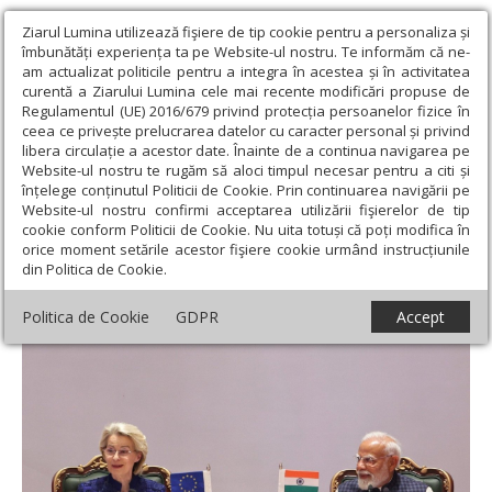
Ziarul Lumina utilizează fişiere de tip cookie pentru a personaliza și
îmbunătăți experiența ta pe Website-ul nostru. Te informăm că ne-
am actualizat politicile pentru a integra în acestea și în activitatea
curentă a Ziarului Lumina cele mai recente modificări propuse de
Regulamentul (UE) 2016/679 privind protecția persoanelor fizice în
ceea ce privește prelucrarea datelor cu caracter personal și privind
libera circulație a acestor date. Înainte de a continua navigarea pe
Website-ul nostru te rugăm să aloci timpul necesar pentru a citi și
Ziarul Lumina
›
Societate
›
Actualitate socială
›
Acord de liber-
înțelege conținutul Politicii de Cookie. Prin continuarea navigării pe
schimb între Uniunea Europeană și India
Website-ul nostru confirmi acceptarea utilizării fişierelor de tip
cookie conform Politicii de Cookie. Nu uita totuși că poți modifica în
Acord de liber-schimb între Uniunea
orice moment setările acestor fişiere cookie urmând instrucțiunile
din Politica de Cookie.
Europeană și India
Politica de Cookie
GDPR
Accept