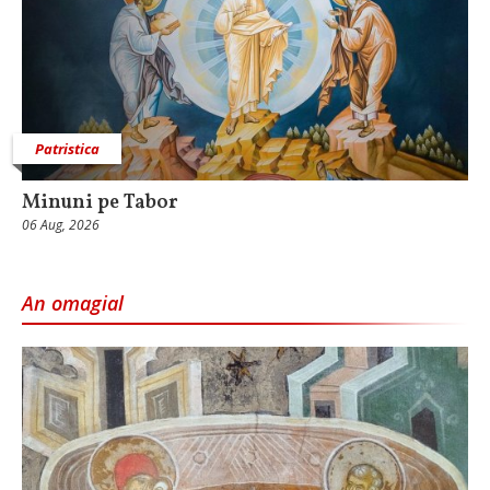
Patristica
Minuni pe Tabor
06 Aug, 2026
An omagial