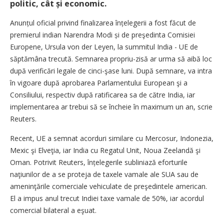
politic, cât și economic.
Anunțul oficial privind finalizarea înțelegerii a fost făcut de
premierul indian Narendra Modi și de preşedinta Comisiei
Europene, Ursula von der Leyen, la summitul India - UE de
săptămâna trecută. Semnarea propriu-zisă ar urma să aibă loc
după verificări legale de cinci-şase luni. După semnare, va intra
în vigoare după aprobarea Parlamentului European şi a
Consiliului, respectiv după ratificarea sa de către India, iar
implementarea ar trebui să se încheie în maximum un an, scrie
Reuters.
Recent, UE a semnat acorduri similare cu Mercosur, Indonezia,
Mexic şi Elveţia, iar India cu Regatul Unit, Noua Zeelandă şi
Oman. Potrivit Reuters, înțele­gerile subliniază eforturile
naţiunilor de a se proteja de taxele vamale ale SUA sau de
ameninţările comerciale vehiculate de preşedintele american.
El a impus anul trecut Indiei taxe vamale de 50%, iar acordul
comercial bilateral a eşuat.