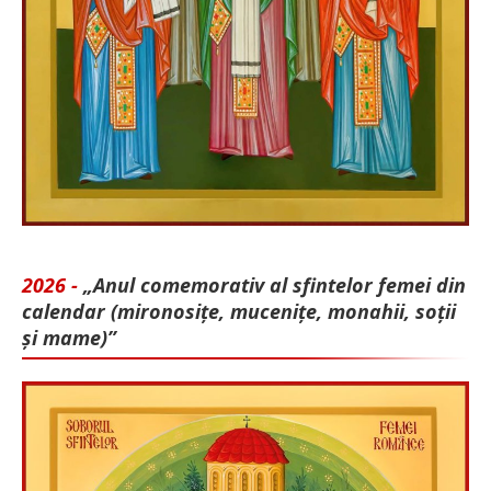
2026 -
„Anul comemorativ al sfintelor femei din
calendar (mironosițe, mu­cenițe, monahii, soții
și mame)”