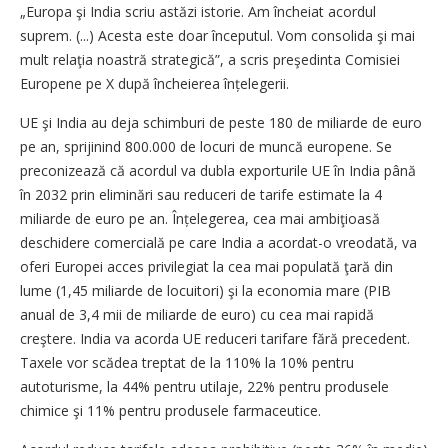
„Europa şi India scriu astăzi istorie. Am încheiat acordul
suprem. (...) Acesta este doar începutul. Vom consolida şi mai
mult relaţia noastră strategică”, a scris preşedinta Comisiei
Europene pe X după încheierea înțelegerii.
UE şi India au deja schimburi de peste 180 de miliarde de euro
pe an, sprijinind 800.000 de locuri de muncă europene. Se
preconizează că acordul va dubla exporturile UE în India până
în 2032 prin eliminări sau reduceri de tarife estimate la 4
miliarde de euro pe an. Înțelegerea, cea mai ambiţioasă
deschidere comercială pe care India a acordat-o vreodată, va
oferi Europei acces privilegiat la cea mai populată ţară din
lume (1,45 miliarde de locuitori) şi la economia mare (PIB
anual de 3,4 mii de miliarde de euro) cu cea mai rapidă
creştere. India va acorda UE reduceri tarifare fără precedent.
Taxele vor scădea treptat de la 110% la 10% pentru
autoturisme, la 44% pentru utilaje, 22% pentru produsele
chimice şi 11% pentru produsele farmaceutice.