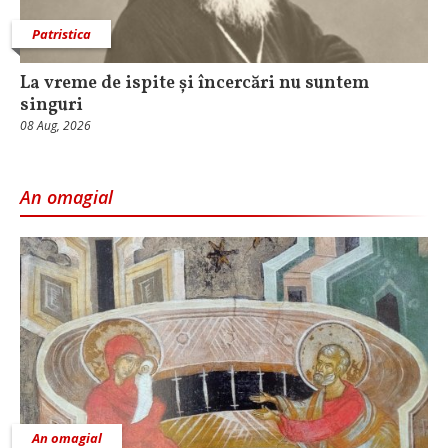
Patristica
La vreme de ispite și încercări nu suntem
singuri
08 Aug, 2026
An omagial
An omagial