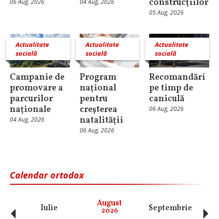
construcţiilor
06 Aug, 2026
04 Aug, 2026
05 Aug, 2026
Actualitate
Actualitate
Actualitate
socială
socială
socială
Campanie de
Program
Recomandări
promovare a
naţional
pe timp de
parcurilor
pentru
caniculă
naţionale
creşterea
06 Aug, 2026
natalităţii
04 Aug, 2026
06 Aug, 2026
Calendar ortodox
‹
›
August
Iulie
Septembrie
O
2026