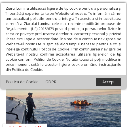
Ziarul Lumina utilizează fişiere de tip cookie pentru a personaliza și
îmbunătăți experiența ta pe Website-ul nostru. Te informăm că ne-
am actualizat politicile pentru a integra în acestea și în activitatea
curentă a Ziarului Lumina cele mai recente modificări propuse de
Regulamentul (UE) 2016/679 privind protecția persoanelor fizice în
ceea ce privește prelucrarea datelor cu caracter personal și privind
libera circulație a acestor date. Înainte de a continua navigarea pe
Website-ul nostru te rugăm să aloci timpul necesar pentru a citi și
Ziarul Lumina
›
Societate
›
Actualitate socială
›
Noi reguli UE de
înțelege conținutul Politicii de Cookie. Prin continuarea navigării pe
gestionare a migrației ilegale
Website-ul nostru confirmi acceptarea utilizării fişierelor de tip
cookie conform Politicii de Cookie. Nu uita totuși că poți modifica în
Noi reguli UE de gestionare a migrației
orice moment setările acestor fişiere cookie urmând instrucțiunile
din Politica de Cookie.
ilegale
Politica de Cookie
GDPR
Accept