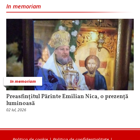
In memoriam
In memoriam
Preasfințitul Părinte Emilian Nica, o prezență
luminoasă
02 Iul, 2026
Politica de cookie
|
Politica de confidențialitate
|