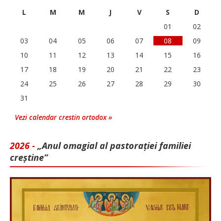
L
M
M
J
V
S
D
01
02
03
04
05
06
07
08
09
10
11
12
13
14
15
16
17
18
19
20
21
22
23
24
25
26
27
28
29
30
31
Vezi calendar crestin ortodox »
2026 -
„Anul omagial al pastorației familiei
creștine”