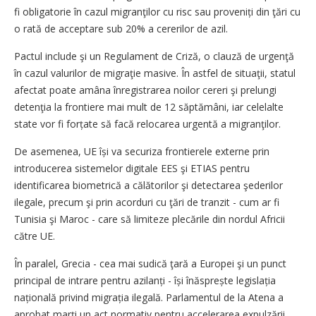
fi obligatorie în cazul migranţilor cu risc sau proveniți din ţări cu
o rată de acceptare sub 20% a cererilor de azil.
Pactul include şi un Regulament de Criză, o clauză de urgenţă
în cazul valurilor de migraţie masive. În astfel de situaţii, statul
afectat poate amâna înregistrarea noilor cereri şi prelungi
detenţia la frontiere mai mult de 12 săptămâni, iar celelalte
state vor fi forțate să facă relocarea urgentă a migranţilor.
De asemenea, UE își va securiza frontierele externe prin
introducerea sistemelor digitale EES şi ETIAS pentru
identificarea biometrică a călătorilor şi detectarea şederilor
ilegale, precum şi prin acorduri cu ţări de tranzit - cum ar fi
Tunisia şi Maroc - care să limiteze plecările din nordul Africii
către UE.
În paralel, Grecia - cea mai sudică ţară a Europei şi un punct
principal de intrare pentru azilanți - își înăsprește legislația
națională privind migrația ilegală. Parlamentul de la Atena a
aprobat marţi un act normativ pentru accelerarea expulzării