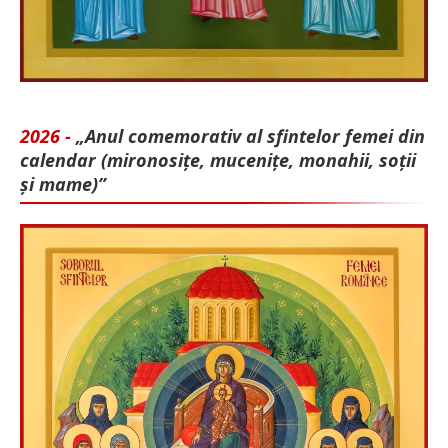
2026 -
„Anul comemorativ al sfintelor femei din
calendar (mironosițe, mu­cenițe, monahii, soții
și mame)”