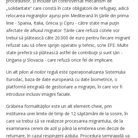
procedurilor, și include un controversat mecanism de
„solidaritate” care constă în cote obligatorii de refugiaţi, adică
relocarea migranţilor ajunși prin Mediterană în ţările din prima
linie - Spania, Italia, Grecia şi Cipru - către state mai puţin
afectate de afluxul migrator. Țările care refuză cotele vor
trebui să plătească câte 20.000 de euro pentru fiecare migrant
refuzat sau să ofere sprijin operativ şi tehnic, scrie EFE. Multe
state preferă să plătească astfel de contribuţii și sunt țări -
Ungaria şi Slovacia - care refuză orice fel de implicare.
Un alt pilon al noilor reguli este operaționalizarea Sistemului
Eurodac, baza de date europeană cu date biometrice, o
platformă integrală de gestionare a migraţiei, în care vor fi
introduse inclusiv ima­gini faciale.
Grăbirea formalităţilor este un alt element-cheie, prin
instituirea unei limite de timp de 12 săptămâni de la sosire, în
care va trebui să se realizeze procesarea migrantului, de la
examinarea cererii de azil şi până la emiterea unei decizii de
returnare, în cazul respingerii azilului. Procedura semirapidă va