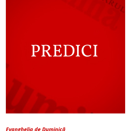
Evanghelia de Duminică