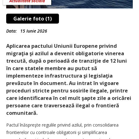
Actualitate socială
Galerie foto (1)
Data:
15 Iunie 2026
Aplicarea pactului Uniunii Europene privind
migraţia şi azilul a devenit obligatorie vinerea
trecută, după o perioadă de tranziţie de 12 luni
în care statele membre au putut să
implementeze infrastructura şi legis­laţia
prevăzute în document. Au intrat în vigoare
proceduri stricte pentru sosirile ilegale, printre
care identificarea în cel mult şapte zile a oricărei
persoane care traversează ilegal o frontieră
comunitară.
Pactul înăspreşte regulile privind azilul, prin consolidarea
frontierelor cu controale obligatorii şi simplificarea