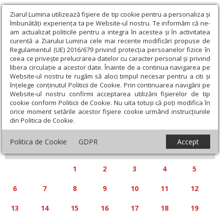
Ziarul Lumina utilizează fişiere de tip cookie pentru a personaliza și
îmbunătăți experiența ta pe Website-ul nostru. Te informăm că ne-
am actualizat politicile pentru a integra în acestea și în activitatea
curentă a Ziarului Lumina cele mai recente modificări propuse de
Regulamentul (UE) 2016/679 privind protecția persoanelor fizice în
ceea ce privește prelucrarea datelor cu caracter personal și privind
libera circulație a acestor date. Înainte de a continua navigarea pe
Website-ul nostru te rugăm să aloci timpul necesar pentru a citi și
Calendar articole
înțelege conținutul Politicii de Cookie. Prin continuarea navigării pe
Website-ul nostru confirmi acceptarea utilizării fişierelor de tip
cookie conform Politicii de Cookie. Nu uita totuși că poți modifica în
orice moment setările acestor fişiere cookie urmând instrucțiunile
din Politica de Cookie.
«
»
DECEMBRIE 2010
Politica de Cookie
GDPR
Accept
L
M
M
J
V
S
D
1
2
3
4
5
6
7
8
9
10
11
12
13
14
15
16
17
18
19