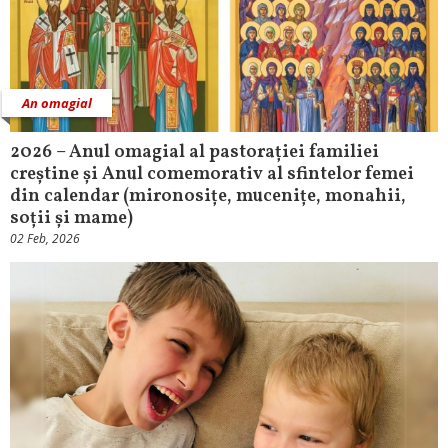
An omagial
2026 – Anul omagial al pastorației familiei
creștine și Anul comemorativ al sfintelor femei
din calendar (mironosițe, mucenițe, monahii,
soții și mame)
02 Feb, 2026