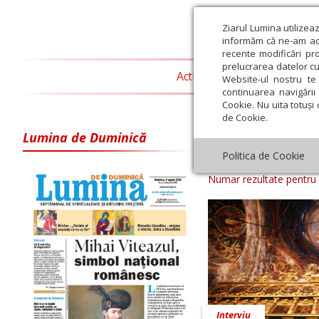
Ziarul Lumina utilizea
informăm că ne-am actu
recente modificări pr
prelucrarea datelor cu
Actualitate religioasă
T
Website-ul nostru te 
continuarea navigării 
Cookie. Nu uita totuși 
de Cookie.
Lumina de Duminică
Arhiva ziar Z
Politica de Cookie
Numar rezultate pentru
Interviu