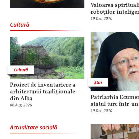
Valoarea spiritual
roboţilor intelige
19 Dec, 2010
Cultură
Cultură
Știri
Proiect de inventariere a
arhitecturii tradiționale
Patriarhia Ecumen
din Alba
statul turc într-u
06 Aug, 2026
19 Dec, 2010
Actualitate socială