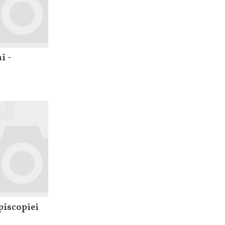
i -
piscopiei