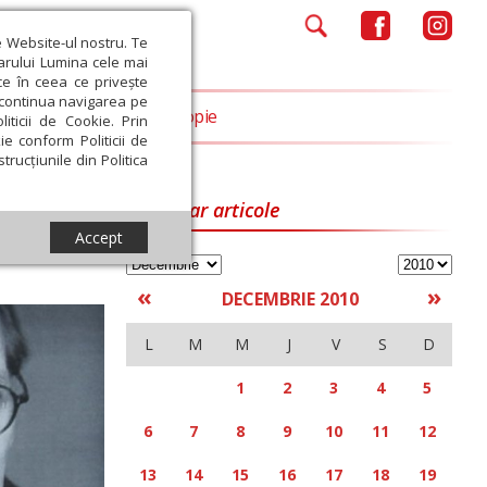
e Website-ul nostru. Te
iarului Lumina cele mai
ce în ceea ce privește
a continua navigarea pe
Opinii
Filantropie
iticii de Cookie. Prin
ie conform Politicii de
trucțiunile din Politica
Calendar articole
Accept
«
»
DECEMBRIE 2010
L
M
M
J
V
S
D
1
2
3
4
5
6
7
8
9
10
11
12
13
14
15
16
17
18
19