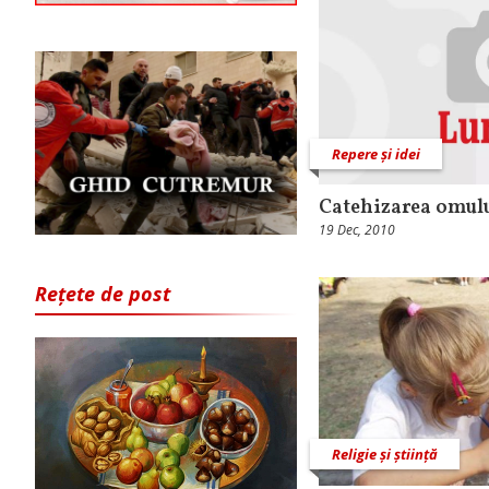
Repere și idei
Catehizarea omul
19 Dec, 2010
Rețete de post
Religie și știință