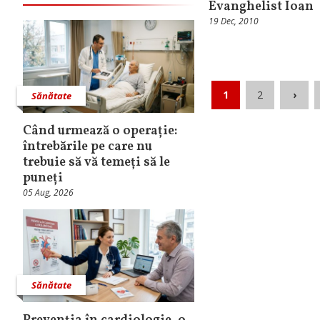
Evanghelist Ioan
19 Dec, 2010
1
2
›
Sănătate
Când urmează o operație:
întrebările pe care nu
trebuie să vă temeți să le
puneți
05 Aug, 2026
Sănătate