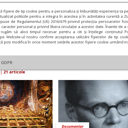
ză fişiere de tip cookie pentru a personaliza și îmbunătăți experiența ta p
alizat politicile pentru a integra în acestea și în activitatea curentă a Z
opuse de Regulamentul (UE) 2016/679 privind protecția persoanelor fizi
 caracter personal și privind libera circulație a acestor date. Înainte de 
eologie și spiritualitate
Educaţie și Cultură
Societate
rugăm să aloci timpul necesar pentru a citi și înțelege conținutul Pol
pe Website-ul nostru confirmi acceptarea utilizării fişierelor de tip cook
că poți modifica în orice moment setările acestor fişiere cookie urmând ins
iarul Lumina din 19 Decembrie 2010
GDPR
|
21 articole
Documentar