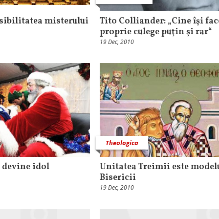
ibilitatea misterului
Tito Colliander: „Cine îşi fa
proprie culege puţin şi rar“
19 Dec, 2010
Theologica
 devine idol
Unitatea Treimii este modelu
Bisericii
19 Dec, 2010