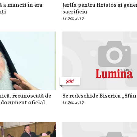
ă a muncii în era
Jertfa pentru Hristos şi gene
nţi
sacrificiu
19 Dec, 2010
Știri
ică, recunoscută de
Se redeschide Biserica „Sfân
n document oficial
19 Dec, 2010