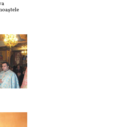
va
moaştele