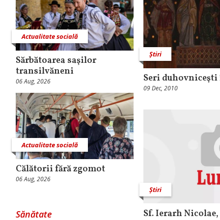
Actualitate socială
Știri
Sărbătoarea saşilor
transilvăneni
Seri duhovniceşti
06 Aug, 2026
09 Dec, 2010
Actualitate socială
Călătorii fără zgomot
06 Aug, 2026
Știri
Sf. Ierarh Nicolae,
Sănătate