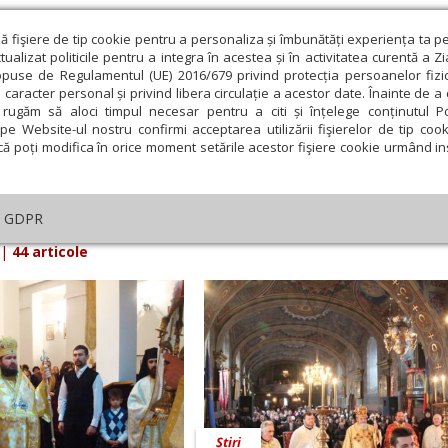
ză fişiere de tip cookie pentru a personaliza și îmbunătăți experiența ta p
alizat politicile pentru a integra în acestea și în activitatea curentă a Z
opuse de Regulamentul (UE) 2016/679 privind protecția persoanelor fizi
 caracter personal și privind libera circulație a acestor date. Înainte de 
eologie și spiritualitate
Educaţie și Cultură
Societate
rugăm să aloci timpul necesar pentru a citi și înțelege conținutul Pol
pe Website-ul nostru confirmi acceptarea utilizării fişierelor de tip cook
că poți modifica în orice moment setările acestor fişiere cookie urmând ins
iarul Lumina din 09 Decembrie 2010
GDPR
|
44 articole
Știri