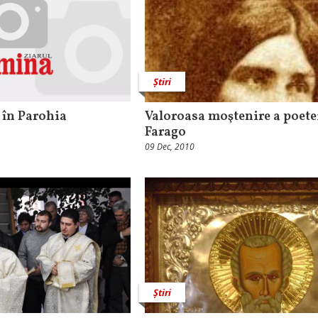
Știri
 în Parohia
Valoroasa moştenire a poete
Farago
09 Dec, 2010
Știri