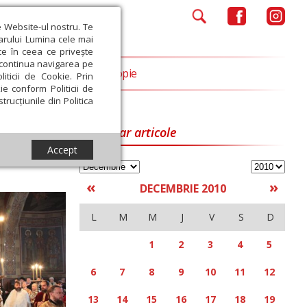
e Website-ul nostru. Te
iarului Lumina cele mai
ce în ceea ce privește
a continua navigarea pe
Opinii
Filantropie
iticii de Cookie. Prin
ie conform Politicii de
trucțiunile din Politica
Calendar articole
Accept
«
»
DECEMBRIE 2010
L
M
M
J
V
S
D
1
2
3
4
5
6
7
8
9
10
11
12
13
14
15
16
17
18
19