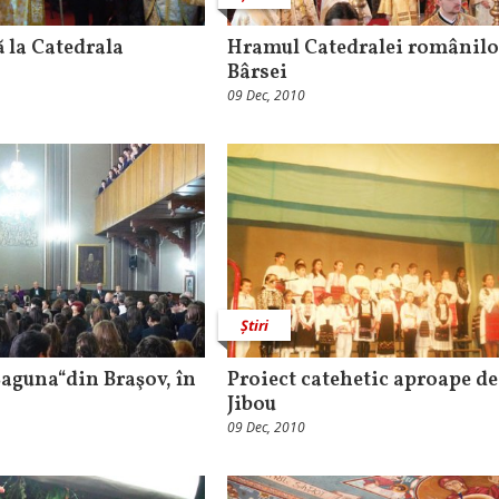
ă la Catedrala
Hramul Catedralei românilo
Bârsei
09 Dec, 2010
Știri
Şaguna“din Braşov, în
Proiect catehetic aproape de 
Jibou
09 Dec, 2010