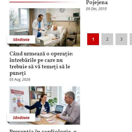
Pojejena
09 Dec, 2010
1
2
3
Sănătate
Când urmează o operație:
întrebările pe care nu
trebuie să vă temeți să le
puneți
05 Aug, 2026
Sănătate