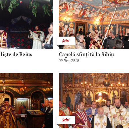
Știri
lişte de Beiuş
Capelă sfinţită la Sibiu
09 Dec, 2010
Știri