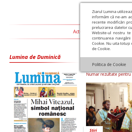
Ziarul Lumina utilizea
informăm că ne-am actu
recente modificări pr
prelucrarea datelor cu
Actualitate religioasă
T
Website-ul nostru te 
continuarea navigării 
Cookie. Nu uita totuși 
de Cookie.
Lumina de Duminică
Arhiva ziar Z
Politica de Cookie
Numar rezultate pentru
Știri