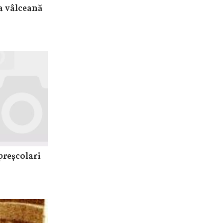
a vâlceană
preşcolari