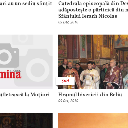
ari au un sediu sfinţit
Catedrala episcopală din De
adăposteşte o părticică din 
Sfântului Ierarh Nicolae
09 Dec, 2010
Știri
sufletească la Moţiori
Hramul bisericii din Beliu
09 Dec, 2010