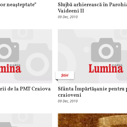
or neaşteptate“
Slujbă arhierească în Parohi
Vaideeni II
09 Dec, 2010
Știri
rii de la PMT Craiova
Sfânta Împărtăşanie pentru 
craioveni
09 Dec, 2010