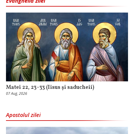
Evanghelia zilei
Matei 22, 23–33 (Iisus și saducheii)
07 Aug, 2026
Apostolul zilei