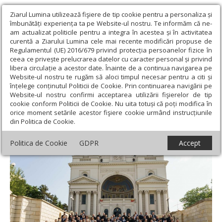
Ziarul Lumina utilizează fişiere de tip cookie pentru a personaliza și
îmbunătăți experiența ta pe Website-ul nostru. Te informăm că ne-
am actualizat politicile pentru a integra în acestea și în activitatea
curentă a Ziarului Lumina cele mai recente modificări propuse de
Regulamentul (UE) 2016/679 privind protecția persoanelor fizice în
ceea ce privește prelucrarea datelor cu caracter personal și privind
libera circulație a acestor date. Înainte de a continua navigarea pe
Website-ul nostru te rugăm să aloci timpul necesar pentru a citi și
Ziarul Lumina
›
Actualitate religioasă
›
Știri
›
A 18-a ediție a
înțelege conținutul Politicii de Cookie. Prin continuarea navigării pe
Simpozionului „Studia Theologica Doctoralia” la Iași
Website-ul nostru confirmi acceptarea utilizării fişierelor de tip
cookie conform Politicii de Cookie. Nu uita totuși că poți modifica în
A 18-a ediție a Simpozionului „Studia
orice moment setările acestor fişiere cookie urmând instrucțiunile
din Politica de Cookie.
Theologica Doctoralia” la Iași
Politica de Cookie
GDPR
Accept