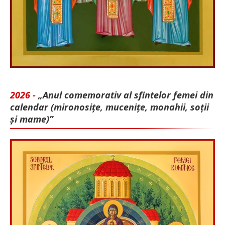
2026 -
„Anul comemorativ al sfintelor femei din
calendar (mironosițe, mu­cenițe, monahii, soții
și mame)”