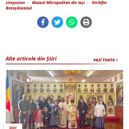
simpozion
-
Muzeul Mitropolitan din Iași
-
Nichifor
Botoșăneanul
Alte articole din Știri
vezi toate ›
Știri