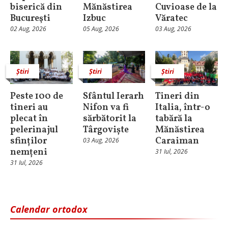
biserică din
Mănăstirea
Cuvioase de la
Bucureşti
Izbuc
Văratec
02 Aug, 2026
05 Aug, 2026
03 Aug, 2026
Știri
Știri
Știri
Peste 100 de
Sfântul Ierarh
Tineri din
tineri au
Nifon va fi
Italia, într-o
plecat în
sărbătorit la
tabără la
pelerinajul
Târgoviște
Mănăstirea
sfinților
Caraiman
03 Aug, 2026
nemțeni
31 Iul, 2026
31 Iul, 2026
Calendar ortodox