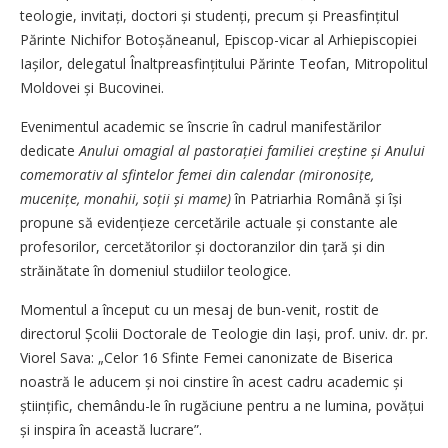
teologie, invitați, doctori și studenți, precum și Preasfințitul
Părinte Nichifor Botoșăneanul, Episcop-vicar al Arhi­episcopiei
Iașilor, delegatul Înaltpreasfințitului Părinte Teofan, Mitropolitul
Moldovei și Bucovinei.
Evenimentul academic se înscrie în cadrul manifestărilor
dedicate
Anului omagial al pastorației familiei creștine și Anului
comemorativ al sfintelor femei din calendar (miro­nosițe,
mucenițe, monahii, soții și mame)
în Patriarhia Română și își
propune să eviden­țieze cercetările actuale și constante ale
profesorilor, cercetătorilor și doctoranzilor din țară și din
străinătate în domeniul studiilor teologice.
Momentul a început cu un mesaj de bun-venit, rostit de
directorul Școlii Doctorale de Teologie din Iași, prof. univ. dr. pr.
Viorel Sava: „Celor 16 Sfinte Femei canonizate de Biserica
noastră le aducem și noi cinstire în acest cadru academic și
științific, chemându-le în rugăciune pentru a ne lumina, povățui
și inspira în această lucrare”.