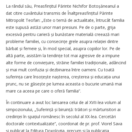
La rândul său, Preasfințitul Părinte Nichifor Botoșăneanul a
dat citire cuvântului transmis de Înaltpreasfințitul Părinte
Mitropolit Teofan: „Este o temă de actualitate, întrucât familia
este supusă astăzi unor mari presiuni. Pe de o parte, grija
excesivă pentru carieră și bunăstare materială creează mari
probleme familiei, cu consecințe grele asupra relației dintre
bărbat și femeie și, în mod special, asupra copiilor lor. Pe de
altă parte, asistăm la tendințe tot mai agresive de a impune
alte forme de conviețuire, străine familiei tradiționale, adâncind
și mai mult confuzia și dezbinarea între oameni. Cu toată
suferința care însoțește nașterea, creș­terea și educația unui
prunc, nu se găsește pe lumea aceasta o bucurie umană mai
mare ca aceea pe care o oferă familia”.
În continuare a avut loc lansarea celui de al XVII-lea volum al
simpozionului, „Suferință și biruință: trăitori și mărturisitori ai
credinței în spațiul românesc în secolul al XX-lea. Cercetări
doctorale contextualizate”, coordonat de pr. prof. Viorel Sava
și publicat la Editura Doxologia, precum și la publicația