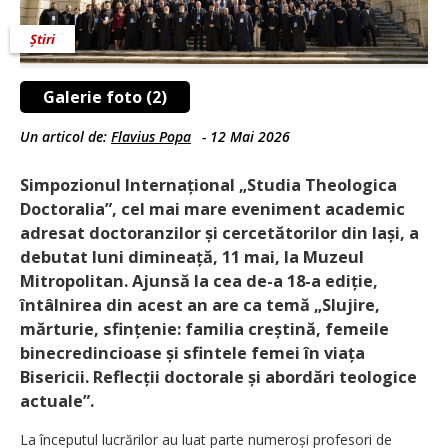
Știri
Galerie foto (2)
Un articol de:
Flavius Popa
-
12 Mai 2026
Simpozionul Internațional „Studia Theologica
Doctoralia”, cel mai mare eveniment academic
adresat doctoranzilor și cercetătorilor din Iași, a
debutat luni dimineață, 11 mai, la Muzeul
Mitropolitan. Ajunsă la cea de-a 18-a ediție,
întâlnirea din acest an are ca temă „Slujire,
mărturie, sfințenie: familia creștină, femeile
binecredincioase și sfintele femei în viața
Bisericii. Reflecții doctorale și abordări teologice
actuale”.
La începutul lucrărilor au luat parte numeroși profesori de