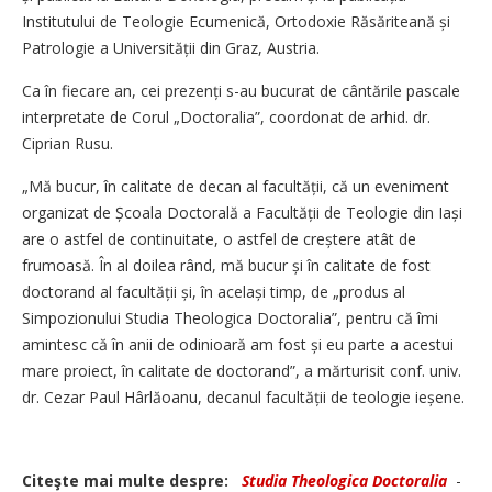
Institutului de Teologie Ecumenică, Ortodoxie Răsăriteană și
Patrologie a Universității din Graz, Austria.
Ca în fiecare an, cei prezenți s-au bucurat de cântările pascale
interpretate de Corul „Doctoralia”, coordonat de arhid. dr.
Ciprian Rusu.
„Mă bucur, în calitate de decan al facultății, că un eveniment
organizat de Școala Doctorală a Facultății de Teologie din Iași
are o astfel de continuitate, o astfel de creștere atât de
frumoasă. În al doilea rând, mă bucur și în calitate de fost
doctorand al facultății și, în același timp, de „produs al
Simpozionului Studia Theologica Doctoralia”, pentru că îmi
amintesc că în anii de odinioară am fost și eu parte a acestui
mare proiect, în calitate de doctorand”, a mărturisit conf. univ.
dr. Cezar Paul Hârlăoanu, decanul facultății de teologie ieșene.
Citeşte mai multe despre:
Studia Theologica Doctoralia
-