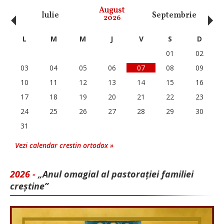
‹
›
August
Iulie
Septembrie
O
2026
L
M
M
J
V
S
D
01
02
03
04
05
06
07
08
09
10
11
12
13
14
15
16
17
18
19
20
21
22
23
24
25
26
27
28
29
30
31
Vezi calendar crestin ortodox »
2026 -
„Anul omagial al pastorației familiei
creștine”