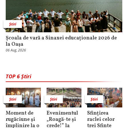
Știri
Școala de vară a Sinaxei educaționale 2026 de
la Oaşa
06 Aug, 2026
TOP 6 Știri
Știri
Știri
Știri
Moment de
Evenimentul
Sfințirea
rugăciune şi
„Roagă-te și
raclei celor
împlinire la o
crede!” la
trei Sfinte