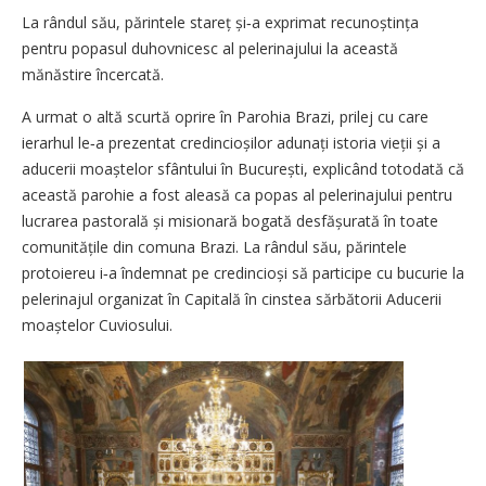
La rândul său, părintele stareț și‑a exprimat recunoștința
pentru popasul duhovnicesc al pelerinajului la această
mănăstire încercată.
A urmat o altă scurtă oprire în Parohia Brazi, prilej cu care
ierarhul le‑a prezentat credincioșilor adunați istoria vieții și a
aducerii moaștelor sfântului în București, explicând totodată că
această parohie a fost aleasă ca popas al pelerinajului pentru
lucrarea pastorală și misionară bogată desfășurată în toate
comunitățile din comuna Brazi. La rândul său, părintele
protoiereu i‑a îndemnat pe credincioși să participe cu bucurie la
pelerinajul organizat în Capitală în cinstea sărbătorii Aducerii
moaștelor Cuviosului.