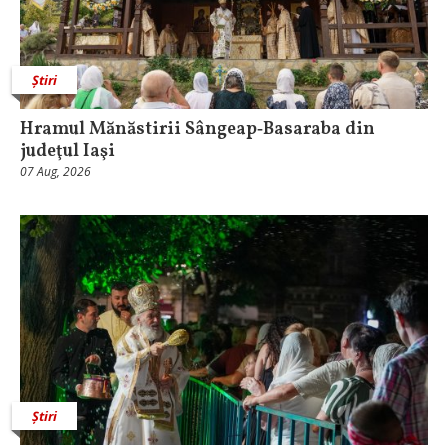
Știri
Hramul Mănăstirii Sângeap‑Basaraba din
judeţul Iaşi
07 Aug, 2026
Știri