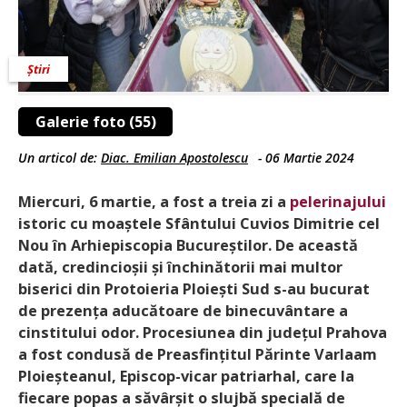
Știri
Galerie foto (55)
Un articol de:
Diac. Emilian Apostolescu
-
06 Martie 2024
Miercuri, 6 martie, a fost a treia zi a
pelerinajului
istoric cu moaștele Sfântului Cuvios Dimitrie cel
Nou în Arhiepiscopia Bucureștilor. De această
dată, credincioșii și închinătorii mai multor
biserici din Protoieria Ploiești Sud s-au bucurat
de prezența aducătoare de binecuvântare a
cinstitului odor. Procesiunea din județul Prahova
a fost condusă de Preasfințitul Părinte Varlaam
Ploieșteanul, Episcop-vicar patriarhal, care la
fiecare popas a săvârșit o slujbă specială de