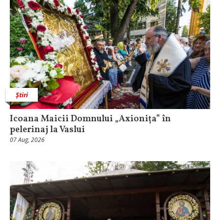
Știri
Icoana Maicii Domnului „Axionița” în
pelerinaj la Vaslui
07 Aug, 2026