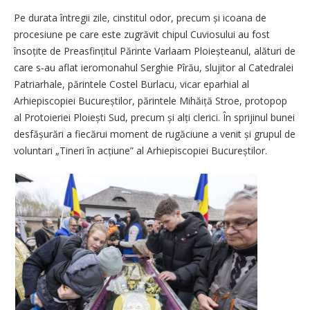
Pe durata întregii zile, cinstitul odor, precum și icoana de
procesiune pe care este zugrăvit chipul Cuviosului au fost
însoțite de Preasfințitul Părinte Varlaam Ploieșteanul, alături de
care s‑au aflat ieromonahul Serghie Pîrău, slujitor al Catedralei
Patriarhale, părintele Costel Burlacu, vicar eparhial al
Arhiepiscopiei Bucureștilor, părintele Mihăiță Stroe, protopop
al Protoieriei Ploiești Sud, precum și alți clerici. În sprijinul bunei
desfășurări a fiecărui moment de rugăciune a venit și grupul de
voluntari „Tineri în acțiune” al Arhiepiscopiei Bucureștilor.