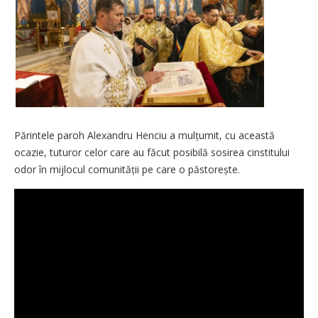
Părintele paroh Alexandru Henciu a mulțumit, cu această
ocazie, tuturor celor care au făcut posibilă sosirea cinstitului
odor în mijlocul comunității pe care o păstorește.