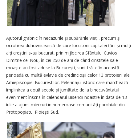
Ajutorul grabnic în necazurile și supărările vieții, precum și
ocrotirea duhovnicească de care locuitorii capitalei țării și mulți
alți creștini s‑au bucurat, prin mijlocirea Sfântului Cuvios
Dimitrie cel Nou, în cei 250 de ani de când cinstitele sale
moaște au fost aduse la București, sunt trăite în această
perioadă cu multă evlavie de credincioșii celor 13 protoierii ale
Arhiepiscopiei Bucureștilor. Pelerinajul istoric care marchează
împlinirea a două secole și jumătate de la binecuvântatul
eveniment înscris în calendarul Bisericii noastre în data de 13
iulie a ajuns miercuri în numeroase comunități parohiale din
Protopopiatul Ploiești Sud.