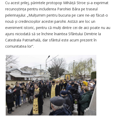
Cu acest prilej, părintele protopop Mihăiță Stroe și‑a exprimat
recunoștința pentru includerea Parohiei Bâra pe traseul
pelerinajului: „Mulțumim pentru bucuria pe care ne‑ați făcut‑o
nouă și credincioșilor acestei parohii. Astăzi are loc un
eveniment istoric, pentru că mulți dintre cei de aici poate nu au
ajuns niciodată să se închine înaintea Sfântului Dimitrie la
Catedrala Patriarhală, dar sfântul este acum prezent în
comunitatea lor”.