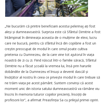
„Ne bucurăm că printre beneficiarii acestui pelerinaj ați fost
aleși și dumneavoastră. Surpriza este că Sfântul Dimitrie a fost
întâmpinat în dimineața aceasta de o mulțime de elevi, lucru
care ne bucură, pentru că sfântul încă din copilărie a fost un
creștin preocupat de modul în care omul poate cultiva
prietenia cu Dumnezeu, de la care vine tot ajutorul în viața
noastră de zi cu zi. Fiind născut într‑o familie săracă, Sfântul
Dimitrie nu a făcut școală la vremea lui, însă prin harurile
dobândite de la Dumnezeu el însuși a devenit dascăl și
învățător al nostru în ceea ce privește modul în care trebuie să
ne trăim viața pe acest pământ. Suntem convinși că acest
moment unic din istoria satului dumneavoastră va rămâne viu
înscris în memoria tuturor copiilor prezenți, însoțiți de
profesorii lor”, a afirmat Preasfinția Sa cu prilejul primei opriri.