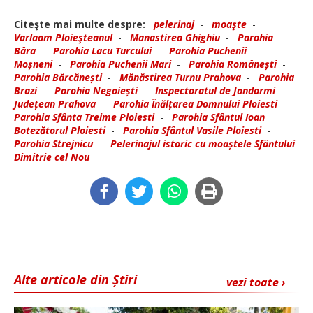
Citeşte mai multe despre:
pelerinaj
-
moaşte
-
Varlaam Ploieşteanul
-
Manastirea Ghighiu
-
Parohia
Bâra
-
Parohia Lacu Turcului
-
Parohia Puchenii
Moșneni
-
Parohia Puchenii Mari
-
Parohia Românești
-
Parohia Bărcănești
-
Mănăstirea Turnu Prahova
-
Parohia
Brazi
-
Parohia Negoiești
-
Inspectoratul de Jandarmi
Județean Prahova
-
Parohia Înălțarea Domnului Ploiesti
-
Parohia Sfânta Treime Ploiesti
-
Parohia Sfântul Ioan
Botezătorul Ploiesti
-
Parohia Sfântul Vasile Ploiesti
-
Parohia Strejnicu
-
Pelerinajul istoric cu moaștele Sfântului
Dimitrie cel Nou
Alte articole din Știri
vezi toate ›