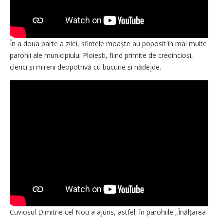
În a doua parte a zilei, sfintele moaște au poposit în mai multe
parohii ale municipiului Ploiești, fiind primite de credincioși,
clerici și mireni deopotrivă cu bucurie și nădejde.
Cuviosul Dimitrie cel Nou a ajuns, astfel, în parohiile „Înălțarea