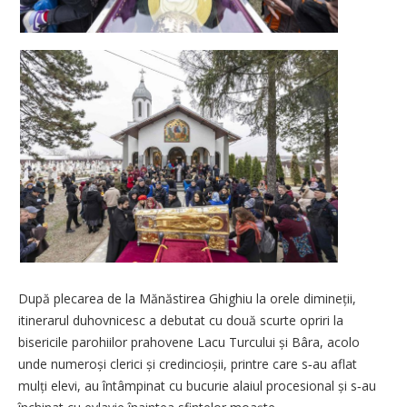
După plecarea de la Mănăstirea Ghighiu la orele dimineții,
itinerarul duhovnicesc a debutat cu două scurte opriri la
bisericile parohiilor prahovene Lacu Turcului și Bâra, acolo
unde numeroși clerici și credincioșii, printre care s‑au aflat
mulți elevi, au întâmpinat cu bucurie alaiul procesional și s‑au