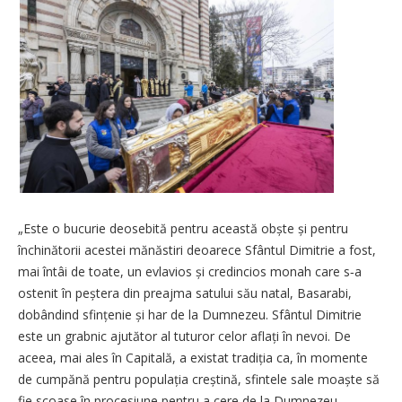
„Este o bucurie deosebită pentru această obște și pentru
închinătorii acestei mănăstiri deoarece Sfântul Dimitrie a fost,
mai întâi de toate, un evlavios și credincios monah care s‑a
ostenit în peștera din preajma satului său natal, Basarabi,
dobândind sfințenie și har de la Dumnezeu. Sfântul Dimitrie
este un grabnic ajutător al tuturor celor aflați în nevoi. De
aceea, mai ales în Capitală, a existat tradiția ca, în momente
de cumpănă pentru populația creștină, sfintele sale moaște să
fie scoase în procesiune pentru a cere de la Dumnezeu