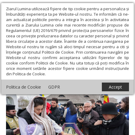
Ziarul Lumina utilizează fişiere de tip cookie pentru a personaliza și
îmbunătăți experiența ta pe Website-ul nostru. Te informăm că ne-
am actualizat politicile pentru a integra în acestea și în activitatea
curentă a Ziarului Lumina cele mai recente modificări propuse de
Regulamentul (UE) 2016/679 privind protecția persoanelor fizice în
ceea ce privește prelucrarea datelor cu caracter personal și privind
libera circulație a acestor date. Înainte de a continua navigarea pe
Website-ul nostru te rugăm să aloci timpul necesar pentru a citi și
Ziarul Lumina
›
Actualitate religioasă
›
Știri
›
Continuă
înțelege conținutul Politicii de Cookie. Prin continuarea navigării pe
binecuvântarea Cuviosului Dimitrie cel Nou pentru prahoveni
Website-ul nostru confirmi acceptarea utilizării fişierelor de tip
cookie conform Politicii de Cookie. Nu uita totuși că poți modifica în
Continuă binecuvântarea Cuviosului
orice moment setările acestor fişiere cookie urmând instrucțiunile
din Politica de Cookie.
Dimitrie cel Nou pentru prahoveni
Politica de Cookie
GDPR
Accept