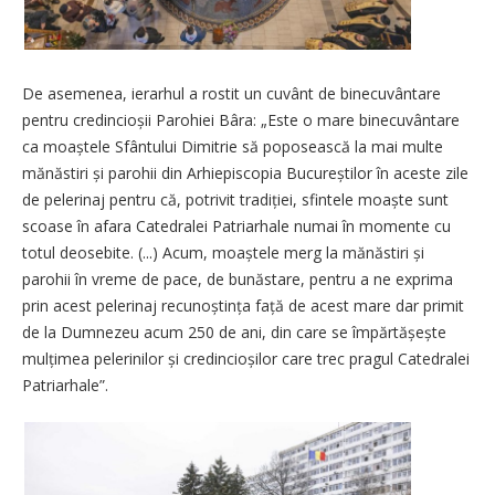
De asemenea, ierarhul a rostit un cuvânt de binecuvântare
pentru credincioșii Parohiei Bâra: „Este o mare binecuvântare
ca moaștele Sfântului Dimitrie să poposească la mai multe
mănăstiri și parohii din Arhiepiscopia Bucureștilor în aceste zile
de pelerinaj pentru că, potrivit tradiției, sfintele moaște sunt
scoase în afara Catedralei Patriarhale numai în momente cu
totul deosebite. (...) Acum, moaștele merg la mănăstiri și
parohii în vreme de pace, de bunăstare, pentru a ne exprima
prin acest pelerinaj recunoștința față de acest mare dar primit
de la Dumnezeu acum 250 de ani, din care se împărtășește
mulțimea pelerinilor și credincioșilor care trec pragul Catedralei
Patriarhale”.