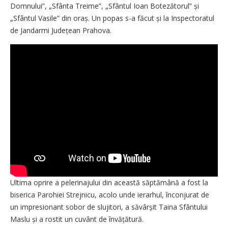
Domnului”, „Sfânta Treime”, „Sfântul Ioan Botezătorul” și
„Sfântul Vasile” din oraș. Un popas s-a făcut și la Inspectoratul
de Jandarmi Județean Prahova.
Ultima oprire a pelerinajului din această săptămână a fost la
biserica Parohiei Strejnicu, acolo unde ierarhul, înconjurat de
un impresionant sobor de slujitori, a săvârșit Taina Sfântului
Maslu și a rostit un cuvânt de învă­țătură.