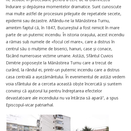
îndurare și depășirea momentelor dramatice. Sunt cunoscute
mai multe astfel de procesiuni prilejuite de repetatele secete,
epidemii sau dezastre. Aflându‑ne la Mănăstirea Turnu,
amintim faptul că, în 1847, Bucureștiul a fost nimicit în mare
parte de un puternic incendiu. În istoria orașului, acest incendiu
a rămas sub numele de «focul cel mare», care a distrus în
centrul său o mulțime de biserici, hanuri, case și conace,
făcând numeroase victime umane. Astăzi, Sfântul Cuvios
Dimitrie poposește la Mănăstirea Turnu care a trecut de
curând, la rândul ei, printr‑un puternic incendiu care a distrus
casa centrală a așezământului. În evenimentul de astăzi vedem
voia sfântului de a cerceta această obște încercată și suntem
convinși că ajutorul lui pentru îndreptarea efectelor
devastatoare ale incendiului nu va întârzia să apară”, a spus
Episcopul‑vicar patriarhal.