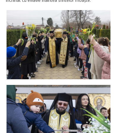
închinat cu evlavie înaintea sfintelor moaște.