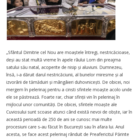
„Sfântul Dimitrie cel Nou are moaștele întregi, nestricăcioase,
deși au stat multă vreme în apele râului Lom din preajma
satului său natal, acoperite de nisip și aluviuni. Dumnezeu,
însă, i‑a dăruit darul nestricăciunii, al bunelor miresme și al
izvorârii de tămăduiri și mângâieri duhovnicești. De obicei, noi
mergem în pelerinaj pentru a cinsti sfintele moaște acolo unde
ele se păstrează. Foarte rar, chiar sfinții vin în pelerinaj în
mijlocul unor comunități. De obicei, sfintele moaște ale
Cuviosului sunt scoase atunci când există nevoi de obște, iar în
această perioadă de 250 de ani se cunosc mai multe
procesiuni care s‑au făcut în București sau în afara lui. Anul
acesta, se face acest pelerinaj rânduit de Preafericitul Părinte