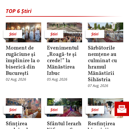
TOP 6 Știri
Știri
Știri
Știri
Moment de
Evenimentul
Sărbătorile
rugăciune şi
„Roagă-te și
nemţene au
împlinire la o
crede!” la
culminat cu
biserică din
Mănăstirea
hramul
Bucureşti
Izbuc
Mănăstirii
Sihăstria
02 Aug, 2026
05 Aug, 2026
07 Aug, 2026
Știri
Știri
Știri
Sfințirea
Sfântul Ierarh
Resfințirea