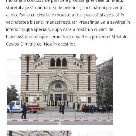
monahală condusă de părintele protosinghel Valentin Mâțu,
starețul așezământului, și de pelerinii și închinătorii prezenți
acolo. Racla cu cinstitele moaște a fost purtată și așezată în
vecinătatea bisericii mănăstirești, iar Preasfinția Sa a săvârșit în
interior slujba specială, după care a rostit un cuvânt de
binecuvântare despre semnificația aparte a prezenței Sfântului
Cuvios Dimitrie cel Nou în acest loc.