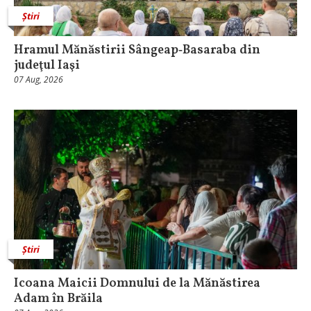
Știri
Hramul Mănăstirii Sângeap‑Basaraba din
judeţul Iaşi
07 Aug, 2026
Știri
Icoana Maicii Domnului de la Mănăstirea
Adam în Brăila