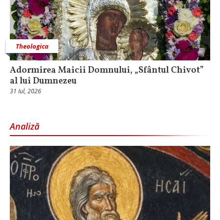
Theologica
Adormirea Maicii Domnului, „Sfântul Chivot”
al lui Dumnezeu
31 Iul, 2026
Analiză