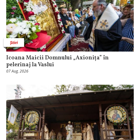
Știri
Icoana Maicii Domnului „Axionița” în
pelerinaj la Vaslui
07 Aug, 2026