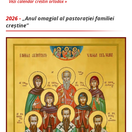
Vezi calendar crestin ortodox »
2026 -
„Anul omagial al pastorației familiei
creștine”