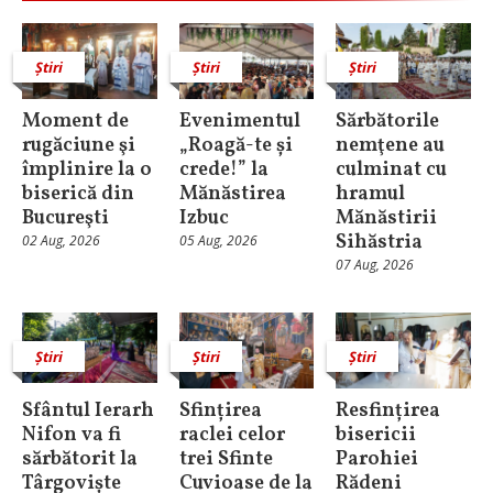
Știri
Știri
Știri
Moment de
Evenimentul
Sărbătorile
rugăciune şi
„Roagă-te și
nemţene au
împlinire la o
crede!” la
culminat cu
biserică din
Mănăstirea
hramul
Bucureşti
Izbuc
Mănăstirii
Sihăstria
02 Aug, 2026
05 Aug, 2026
07 Aug, 2026
Știri
Știri
Știri
Sfântul Ierarh
Sfințirea
Resfințirea
Nifon va fi
raclei celor
bisericii
sărbătorit la
trei Sfinte
Parohiei
Târgoviște
Cuvioase de la
Rădeni