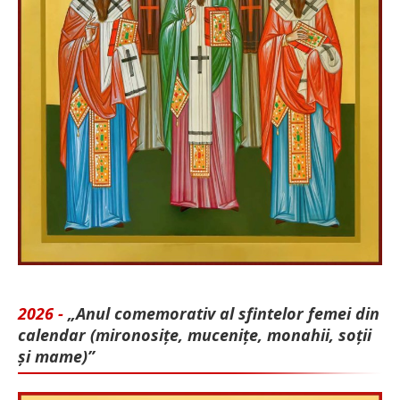
2026 -
„Anul comemorativ al sfintelor femei din
calendar (mironosițe, mu­cenițe, monahii, soții
și mame)”