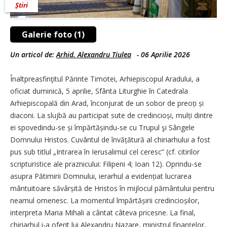
Știri
Galerie foto (1)
Un articol de:
Arhid. Alexandru Tiulea
-
06 Aprilie 2026
Înaltpreasfinţitul Părinte Timotei, Arhiepiscopul Aradului, a
oficiat duminică, 5 aprilie, Sfânta Liturghie în Catedrala
Arhiepiscopală din Arad, înconjurat de un sobor de preoți și
diaconi. La slujbă au participat sute de credincioși, mulți dintre
ei spovedindu-se și împărtășindu-se cu Trupul şi Sângele
Domnului Hristos. Cuvântul de învățătură al chiriarhului a fost
pus sub titlul „Intrarea în Ierusalimul cel ceresc” (cf. citirilor
scripturistice ale praznicului: Filipeni 4; Ioan 12). Oprindu-se
asupra Pătimirii Domnului, ierarhul a evidențiat lucrarea
mântuitoare săvârșită de Hristos în mijlocul pământului pentru
neamul omenesc. La momentul împărtășirii cre­din­cio­șilor,
interpreta Maria Mihali a cântat câteva pricesne. La final,
chiriarhul i-a oferit lui Alexandru Nazare, ministrul finanțelor,