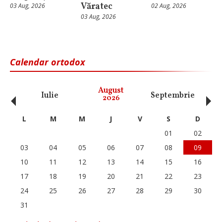
Văratec
03 Aug, 2026
02 Aug, 2026
03 Aug, 2026
Calendar ortodox
‹
›
August
Iulie
Septembrie
O
2026
L
M
M
J
V
S
D
01
02
03
04
05
06
07
08
09
10
11
12
13
14
15
16
17
18
19
20
21
22
23
24
25
26
27
28
29
30
31