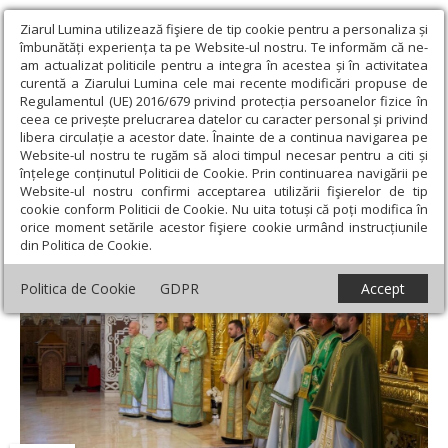
Ziarul Lumina utilizează fişiere de tip cookie pentru a personaliza și
îmbunătăți experiența ta pe Website-ul nostru. Te informăm că ne-
am actualizat politicile pentru a integra în acestea și în activitatea
curentă a Ziarului Lumina cele mai recente modificări propuse de
Regulamentul (UE) 2016/679 privind protecția persoanelor fizice în
ceea ce privește prelucrarea datelor cu caracter personal și privind
libera circulație a acestor date. Înainte de a continua navigarea pe
Website-ul nostru te rugăm să aloci timpul necesar pentru a citi și
Ziarul Lumina
›
Actualitate religioasă
›
Știri
›
Duminica a 6-a a
înțelege conținutul Politicii de Cookie. Prin continuarea navigării pe
Postului Mare la Arad
Website-ul nostru confirmi acceptarea utilizării fişierelor de tip
cookie conform Politicii de Cookie. Nu uita totuși că poți modifica în
Duminica a 6-a a Postului Mare la Arad
orice moment setările acestor fişiere cookie urmând instrucțiunile
din Politica de Cookie.
Politica de Cookie
GDPR
Accept