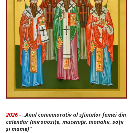
2026 -
„Anul comemorativ al sfintelor femei din
calendar (mironosițe, mu­cenițe, monahii, soții
și mame)”