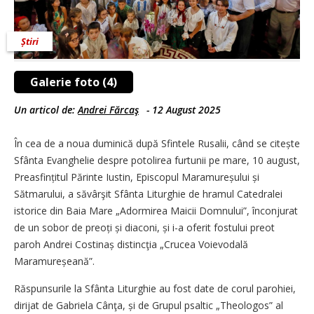
Știri
Galerie foto (4)
Un articol de:
Andrei Fărcaş
-
12 August 2025
În cea de a noua duminică după Sfintele Rusalii, când se citește
Sfânta Evanghelie despre potolirea furtunii pe mare, 10 august,
Prea­sfin­țitul Părinte Iustin, Episcopul Mara­mu­reșului și
Sătmarului, a săvârşit Sfânta Liturghie de hramul Catedralei
istorice din Baia Mare „Adormirea Maicii Domnului”, înconjurat
de un sobor de preoți și diaconi, și i-a oferit fostului preot
paroh Andrei Costinaș distincţia „Crucea Voievodală
Maramureșeană”.
Răspunsurile la Sfânta Liturghie au fost date de corul parohiei,
dirijat de Gabriela Cânţa, și de Grupul psaltic „Theologos” al