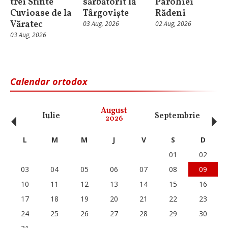
trei Sfinte
sărbătorit la
Parohiei
Cuvioase de la
Târgoviște
Rădeni
Văratec
03 Aug, 2026
02 Aug, 2026
03 Aug, 2026
Calendar ortodox
‹
›
August
Iulie
Septembrie
O
2026
L
M
M
J
V
S
D
01
02
03
04
05
06
07
08
09
10
11
12
13
14
15
16
17
18
19
20
21
22
23
24
25
26
27
28
29
30