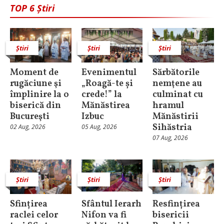
TOP 6 Știri
Știri
Știri
Știri
Moment de
Evenimentul
Sărbătorile
rugăciune şi
„Roagă-te și
nemţene au
împlinire la o
crede!” la
culminat cu
biserică din
Mănăstirea
hramul
Bucureşti
Izbuc
Mănăstirii
Sihăstria
02 Aug, 2026
05 Aug, 2026
07 Aug, 2026
Știri
Știri
Știri
Sfințirea
Sfântul Ierarh
Resfințirea
raclei celor
Nifon va fi
bisericii