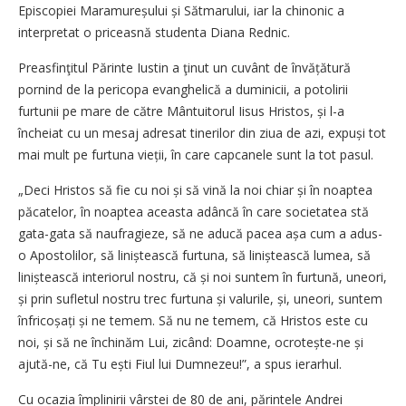
Episcopiei Maramureșului și Sătmarului, iar la chinonic a
interpretat o priceasnă studenta Diana Rednic.
Preasfinţitul Părinte Iustin a ţinut un cuvânt de învățătură
pornind de la pericopa evanghelică a duminicii, a potolirii
furtunii pe mare de către Mântuitorul Iisus Hristos, și l-a
încheiat cu un mesaj adresat tinerilor din ziua de azi, expuși tot
mai mult pe furtuna vieții, în care capcanele sunt la tot pasul.
„Deci Hristos să fie cu noi și să vină la noi chiar și în noaptea
păcatelor, în noaptea aceasta adâncă în care societatea stă
gata-gata să naufragieze, să ne aducă pacea așa cum a adus-
o Apostolilor, să liniș­tească furtuna, să liniștească lumea, să
liniștească interiorul nostru, că și noi suntem în furtună, uneori,
și prin sufletul nostru trec furtuna și valurile, și, uneori, suntem
înfrico­șați și ne temem. Să nu ne temem, că Hristos este cu
noi, și să ne închinăm Lui, zicând: Doamne, ocro­tește-ne și
ajută-ne, că Tu ești Fiul lui Dumnezeu!”, a spus ierarhul.
Cu ocazia împlinirii vârstei de 80 de ani, părintele Andrei