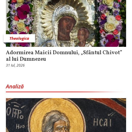
Theologica
Adormirea Maicii Domnului, „Sfântul Chivot”
al lui Dumnezeu
31 Iul, 2026
Analiză