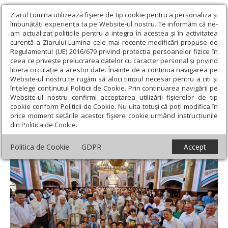
Ziarul Lumina utilizează fişiere de tip cookie pentru a personaliza și
îmbunătăți experiența ta pe Website-ul nostru. Te informăm că ne-
am actualizat politicile pentru a integra în acestea și în activitatea
curentă a Ziarului Lumina cele mai recente modificări propuse de
Regulamentul (UE) 2016/679 privind protecția persoanelor fizice în
ceea ce privește prelucrarea datelor cu caracter personal și privind
libera circulație a acestor date. Înainte de a continua navigarea pe
Website-ul nostru te rugăm să aloci timpul necesar pentru a citi și
Ziarul Lumina
›
Actualitate religioasă
›
Știri
›
Hramul Catedralei
înțelege conținutul Politicii de Cookie. Prin continuarea navigării pe
istorice din Baia Mare
Website-ul nostru confirmi acceptarea utilizării fişierelor de tip
cookie conform Politicii de Cookie. Nu uita totuși că poți modifica în
Hramul Catedralei istorice din Baia Mare
orice moment setările acestor fişiere cookie urmând instrucțiunile
din Politica de Cookie.
Politica de Cookie
GDPR
Accept