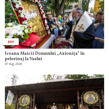
Știri
Icoana Maicii Domnului „Axionița” în
pelerinaj la Vaslui
07 Aug, 2026