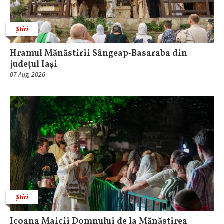
Știri
Hramul Mănăstirii Sângeap‑Basaraba din
judeţul Iaşi
07 Aug, 2026
Știri
Icoana Maicii Domnului de la Mănăstirea