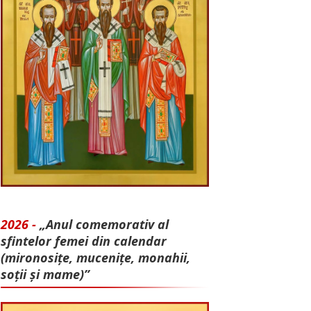
2026 -
„Anul comemorativ al
sfintelor femei din calendar
(mironosițe, mu­cenițe, monahii,
soții și mame)”