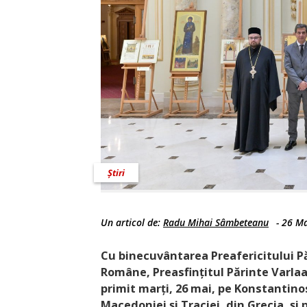
Știri
Un articol de:
Radu Mihai Sâmbeteanu
-
26 Ma
Cu binecuvântarea Preafericitului Pă
Române, Preasfin­țitul Părinte Varlaa
primit marți, 26 mai, pe Konstantino
Macedoniei și Traciei, din Grecia, ș