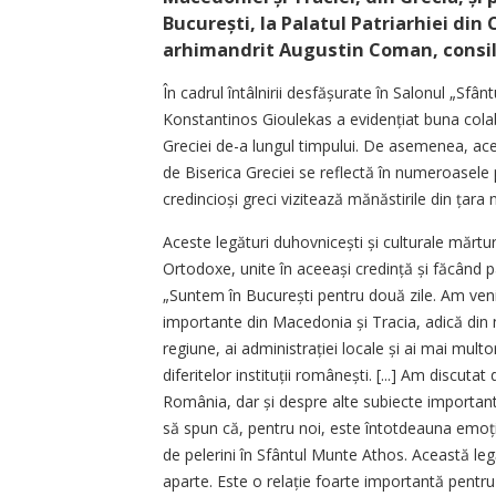
București, la Palatul Patriarhiei din 
arhimandrit Augustin Coman, consili
În cadrul întâlnirii desfășu­rate în Salonul „Sfân
Konstantinos Gioulekas a evidențiat buna col
Greciei de-a lungul timpului. De asemenea, ace
de Biserica Greciei se reflectă în numeroasele
credincioși greci vizitează mănăstirile din țara 
Aceste legături duhovnicești și culturale mărt
Ortodoxe, unite în aceeași credință și făcând pa
„Suntem în București pentru două zile. Am venit ai
importante din Macedonia și Tracia, adică din no
regiune, ai administrației locale și ai mai multo
diferitelor institu­ții românești. [...] Am discut
România, dar și despre alte subiecte importa
să spun că, pentru noi, este întotdeauna emoți
de pelerini în Sfântul Munte Athos. Această le
aparte. Este o relație foarte importantă pentru t