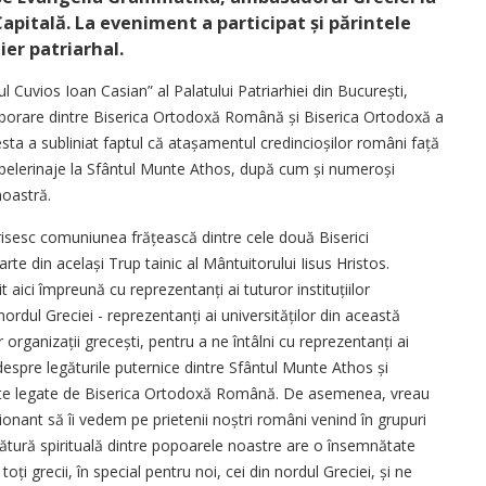
Capitală. La eveniment a participat și părintele
er patriarhal.
tul Cuvios Ioan Casian” al Palatului Patriarhiei din București,
aborare dintre Biserica Ortodoxă Română și Biserica Ortodoxă a
sta a subliniat faptul că atașamentul credincioșilor români față
 pelerinaje la Sfântul Munte Athos, după cum și numeroși
noastră.
urisesc comuniunea frățească dintre cele două Biserici
rte din același Trup tainic al Mântuitorului Iisus Hristos.
ci împreună cu re­pre­zentanți ai tuturor insti­tu­țiilor
rdul Greciei - repre­zentanți ai universităților din această
r organizații grecești, pentru a ne întâlni cu reprezentanți ai
at despre legăturile puternice dintre Sfântul Munte Athos și
nte legate de Biserica Ortodoxă Română. De asemenea, vreau
onant să îi vedem pe prietenii noștri români venind în grupuri
gătură spirituală dintre popoarele noastre are o însemnătate
oți grecii, în special pentru noi, cei din nordul Greciei, și ne