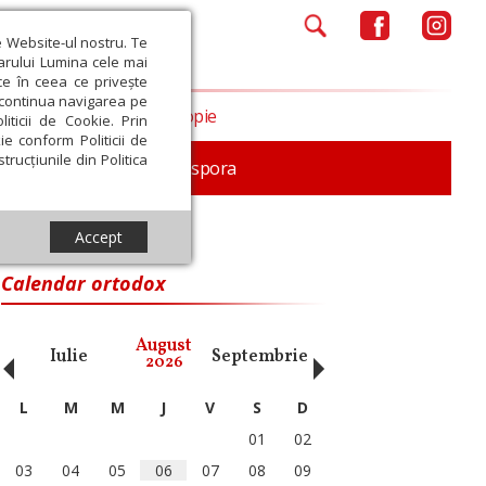
e Website-ul nostru. Te
iarului Lumina cele mai
ce în ceea ce privește
a continua navigarea pe
Opinii
Filantropie
iticii de Cookie. Prin
ie conform Politicii de
trucțiunile din Politica
In memoriam
Diaspora
Accept
Calendar ortodox
‹
›
August
Iulie
Septembrie
Octombrie
Noiembri
2026
L
M
M
J
V
S
D
01
02
03
04
05
06
07
08
09