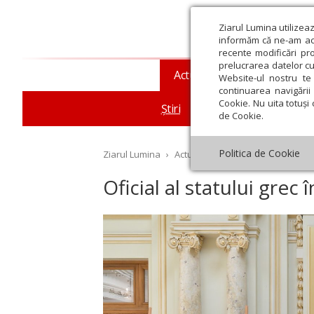
Ziarul Lumina utilizea
informăm că ne-am actu
recente modificări pr
prelucrarea datelor cu
Actualitate religioasă
T
Website-ul nostru te 
continuarea navigării 
Cookie. Nu uita totuși 
Știri
Mesaje și cuvântări
de Cookie.
Politica de Cookie
Ziarul Lumina
›
Actualitate religioasă
›
Știri
›
Of
Oficial al statului grec
st
Septembrie
Octombrie
Noiembrie
Decembrie
Ianuar