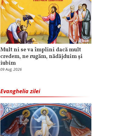
Mult ni se va împlini dacă mult
credem, ne rugăm, nădăjduim și
iubim
09 Aug, 2026
Evanghelia zilei