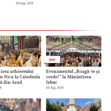
06 Aug, 2026
Știri
rea arhiereului
Evenimentul „Roagă-te și
n Nica la Catedrala
crede!” la Mănăstirea
că din Arad
Izbuc
26
05 Aug, 2026