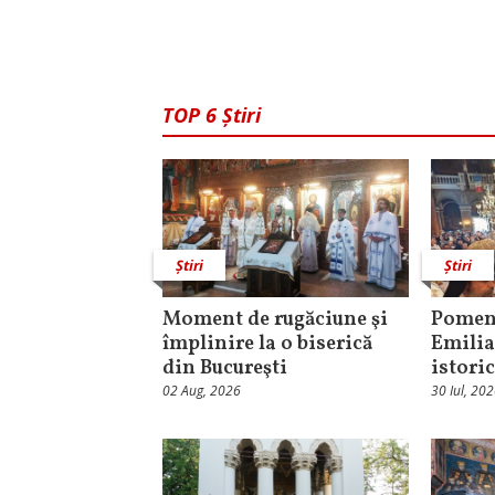
TOP 6 Știri
Știri
Știri
Moment de rugăciune şi
Pomeni
împlinire la o biserică
Emilia
din Bucureşti
istori
02 Aug, 2026
30 Iul, 20