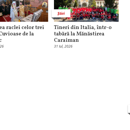
Știri
ea raclei celor trei
Tineri din Italia, într-o
 Cuvioase de la
tabără la Mănăstirea
c
Caraiman
026
31 Iul, 2026