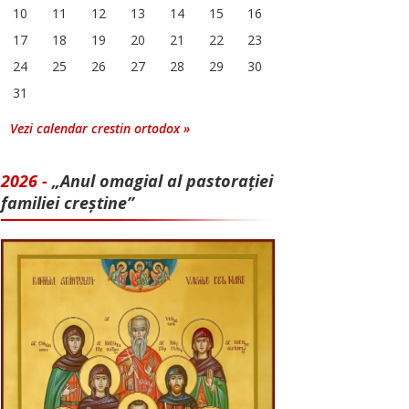
10
11
12
13
14
15
16
17
18
19
20
21
22
23
24
25
26
27
28
29
30
31
Vezi calendar crestin ortodox »
2026 -
„Anul omagial al pastorației
familiei creștine”