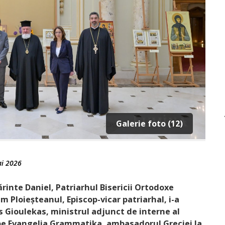
Galerie foto (12)
i 2026
rinte Daniel, Patriarhul Bisericii Ortodoxe
m Ploieștea­nul, Episcop-vicar patriarhal, i-a
s Gioulekas, ministrul adjunct de interne al
i pe Evangelia Grammatika, ambasadorul Greciei la