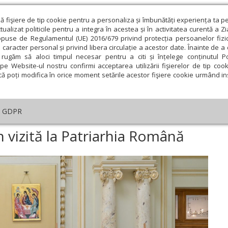
ză fişiere de tip cookie pentru a personaliza și îmbunătăți experiența ta p
alizat politicile pentru a integra în acestea și în activitatea curentă a Z
opuse de Regulamentul (UE) 2016/679 privind protecția persoanelor fizi
 caracter personal și privind libera circulație a acestor date. Înainte de 
eologie și spiritualitate
Educaţie și Cultură
Societate
rugăm să aloci timpul necesar pentru a citi și înțelege conținutul Pol
pe Website-ul nostru confirmi acceptarea utilizării fişierelor de tip cook
că poți modifica în orice moment setările acestor fişiere cookie urmând ins
An omagial
Comunicate de presă
Documentar
GDPR
icial al statului grec în vizită la Patriarhia Română
 în vizită la Patriarhia Română
ie
Februarie
Martie
Aprilie
Mai
Iunie