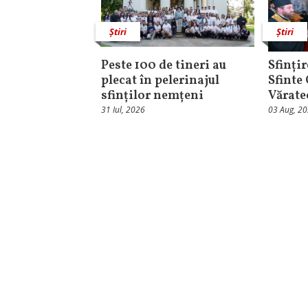
Știri
Știri
Peste 100 de tineri au
Sfințir
plecat în pelerinajul
Sfinte
sfinților nemțeni
Vărate
31 Iul, 2026
03 Aug, 2