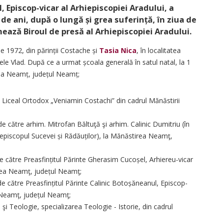
, Episcop-vicar al Arhiepiscopiei Aradului, a
 de ani, după o lungă și grea suferință, în ziua de
rmează Biroul de presă al Arhiepiscopiei Aradului.
ie 1972, din părinții Costache și
Tasia Nica
, în localitatea
ele Vlad. După ce a urmat școala generală în satul natal, la 1
rea Neamț, județul Neamț;
 Liceal Ortodox „Veniamin Costachi” din cadrul Mănăstirii
 către arhim. Mitrofan Băltuţă şi arhim. Calinic Dumitriu (în
rhiepiscopul Sucevei și Rădăuților), la Mănăstirea Neamţ,
e către Preasfințitul Părinte Gherasim Cucoșel, Arhiereu-vicar
irea Neamţ, județul Neamţ;
e către Preasfințitul Părinte Calinic Botoșăneanul, Episcop-
a Neamţ, județul Neamţ;
şi Teologie, specializarea Teologie - Istorie, din cadrul