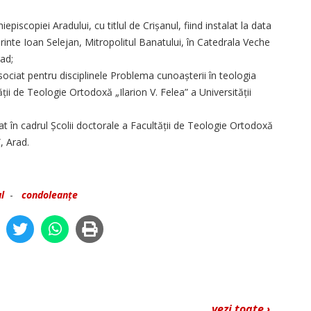
iepiscopiei Aradului, cu titlul de Crișanul, fiind instalat la data
ărinte Ioan Selejan, Mitropolitul Banatului, în Catedrala Veche
ad;
ociat pentru disciplinele Problema cunoașterii în teologia
tății de Teologie Ortodoxă „Ilarion V. Felea” a Universității
at în cadrul Școlii doctorale a Facultății de Teologie Ortodoxă
”, Arad.
l
-
condoleanțe
vezi toate ›