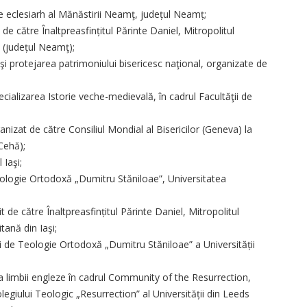
 eclesiarh al Mănăstirii Neamţ, județul Neamț;
de către Înaltpreasfințitul Părinte Daniel, Mitropolitul
 (județul Neamţ);
i protejarea patrimoniului bisericesc naţional, organizate de
ializarea Istorie veche-medievală, în cadrul Facultăţii de
izat de către Consiliul Mondial al Bisericilor (Geneva) la
Cehă);
 Iaşi;
Teologie Ortodoxă „Dumitru Stăniloae”, Universitatea
 de către Înaltpreasfințitul Părinte Daniel, Mitropolitul
tană din Iaşi;
ii de Teologie Ortodoxă „Dumitru Stăniloae” a Universității
 limbii engleze în cadrul Community of the Resurrection,
olegiului Teologic „Resurrection” al Universității din Leeds