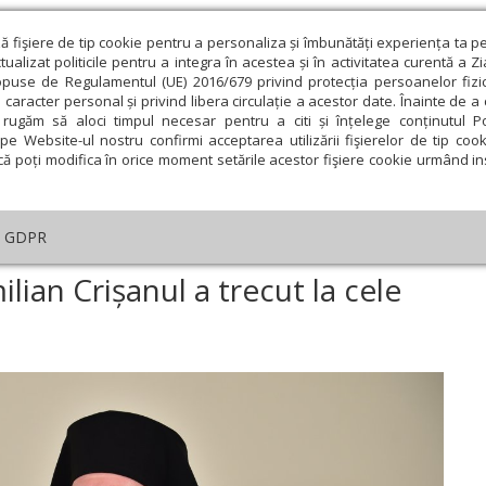
ză fişiere de tip cookie pentru a personaliza și îmbunătăți experiența ta p
alizat politicile pentru a integra în acestea și în activitatea curentă a Z
opuse de Regulamentul (UE) 2016/679 privind protecția persoanelor fizi
 caracter personal și privind libera circulație a acestor date. Înainte de 
eologie și spiritualitate
Educaţie și Cultură
Societate
rugăm să aloci timpul necesar pentru a citi și înțelege conținutul Pol
pe Website-ul nostru confirmi acceptarea utilizării fişierelor de tip cook
că poți modifica în orice moment setările acestor fişiere cookie urmând ins
An omagial
Comunicate de presă
Documentar
GDPR
reasfințitul Părinte Emilian Crișanul a trecut la cele veșnice
ilian Crișanul a trecut la cele
ie
Februarie
Martie
Aprilie
Mai
Iunie