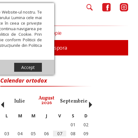
e Website-ul nostru. Te
iarului Lumina cele mai
ce în ceea ce privește
a continua navigarea pe
Opinii
Filantropie
iticii de Cookie. Prin
ie conform Politicii de
trucțiunile din Politica
In memoriam
Diaspora
Accept
Calendar ortodox
‹
›
August
Iulie
Septembrie
Octombrie
Noiembri
2026
L
M
M
J
V
S
D
01
02
03
04
05
06
07
08
09