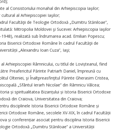
ord);
e al Consistoriului monahal din Arhiepiscopia Iaşilor;
ultural al Arhiepiscopiei Iaşilor;
cadrul Facultăţii de Teologie Ortodoxă „Dumitru Stăniloae”,
itulată: Mitropolia Moldovei şi Sucevei: Arhiepiscopia Iaşilor
0-1948), realizată sub îndrumarea acad. Emilian Popescu;
oria Bisericii Ortodoxe Române în cadrul Facultăţii de
ersității „Alexandru Ioan Cuza”, Iaşi;
l Arhiepiscopiei Râmnicului, cu titlul de Lovișteanul, fiind
ătre Preafericitul Părinte Patriarh Daniel, împreună cu
litul Olteniei, şi Înaltpreasfinţitul Părinte Gherasim Cristea,
piscopală „Sfântul Ierarh Nicolae” din Râmnicu Vâlcea;
oria și spiritualitatea Bizanțului și Istoria Bisericii Ortodoxe
doxă din Craiova, Universitatea din Craiova;
ntru disciplinele Istoria Bisericii Ortodoxe Române și
sericii Ortodoxe Române, secolele XV-XIX, în cadrul Facultății
va și conferențiar asociat pentru disciplina Istoria Bisericii
logie Ortodoxă „Dumitru Stăniloae” a Universității