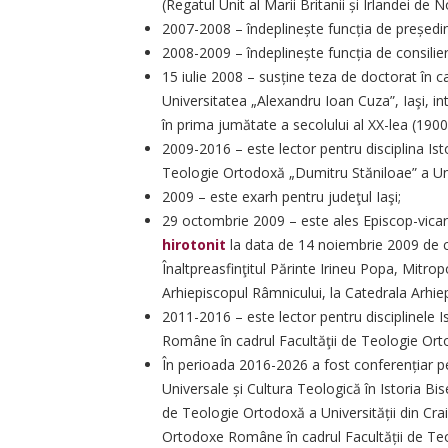
(Regatul Unit al Marii Britanii și Irlandei de N
2007-2008 – îndeplinește funcția de președint
2008-2009 – îndeplinește funcția de consilier c
15 iulie 2008 – susține teza de doctorat în 
Universitatea „Alexandru Ioan Cuza”, Iaşi, int
în prima jumătate a secolului al XX-lea (190
2009-2016 – este lector pentru disciplina Ist
Teologie Ortodoxă „Dumitru Stăniloae” a Univ
2009 – este exarh pentru judeţul Iaşi;
29 octombrie 2009 – este ales Episcop-vicar a
hirotonit
la data de 14 noiembrie 2009 de c
Înaltpreasfinţitul Părinte Irineu Popa, Mitropo
Arhiepiscopul Râmnicului, la Catedrala Arhie
2011-2016 – este lector pentru disciplinele Ist
Române în cadrul Facultăţii de Teologie Orto
În perioada 2016-2026 a fost conferențiar pe
Universale și Cultura Teologică în Istoria Bi
de Teologie Ortodoxă a Universității din Craio
Ortodoxe Române în cadrul Facultății de Teo