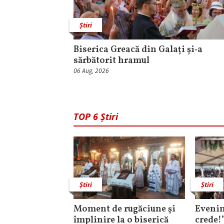
Știri
Biserica Greacă din Galați și‑a
sărbătorit hramul
06 Aug, 2026
TOP 6 Știri
Știri
Știri
Moment de rugăciune şi
Evenim
împlinire la o biserică
crede!