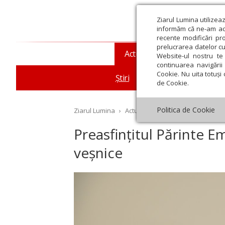
Ziarul Lumina utilizea
informăm că ne-am actu
recente modificări pr
prelucrarea datelor cu
Actualitate religioasă
T
Website-ul nostru te 
continuarea navigării 
Cookie. Nu uita totuși 
Știri
Mesaje și cuvântări
de Cookie.
Politica de Cookie
Ziarul Lumina
›
Actualitate religioasă
›
Știri
›
​P
​Preasfințitul Părinte Em
veșnice
st
Septembrie
Octombrie
Noiembrie
Decembrie
Ianuar