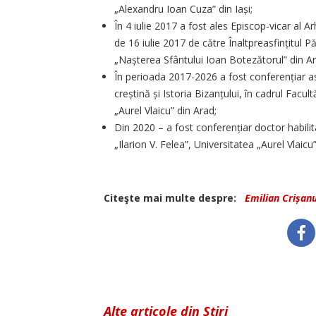
„Alexandru Ioan Cuza” din Iași;
În 4 iulie 2017 a fost ales Episcop-vicar al Arh
de 16 iulie 2017 de către Înaltpreasfințitul P
„Nașterea Sfântului Ioan Botezătorul” din Ar
În perioada 2017-2026 a fost conferențiar as
creștină și Istoria Bizanțului, în cadrul Facul
„Aurel Vlaicu” din Arad;
Din 2020 – a fost conferențiar doctor habilit
„Ilarion V. Felea”, Universitatea „Aurel Vlaicu
Citeşte mai multe despre:
Emilian Crișanu
Alte articole din Știri