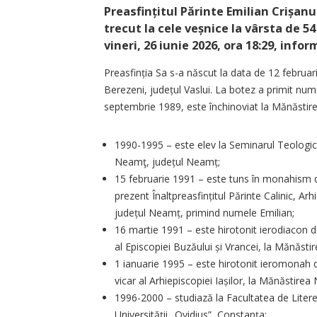
Preasfințitul Părinte Emilian Crișanul
trecut la cele veșnice la vârsta de 54
vineri, 26 iunie 2026, ora 18:29, info
Preasfinția Sa s-a născut la data de 12 februar
Berezeni, județul Vaslui. La botez a primit num
septembrie 1989, este închinoviat la Mănăsti
1990-1995 – este elev la Seminarul Teologic
Neamţ, județul Neamț;
15 februarie 1991 – este tuns în monahism de
prezent Înaltpreasfințitul Părinte Calinic, A
județul Neamț, primind numele Emilian;
16 martie 1991 – este hirotonit ierodiacon d
al Episcopiei Buzăului și Vrancei, la Mănăst
1 ianuarie 1995 – este hirotonit ieromonah d
vicar al Arhiepiscopiei Iașilor, la Mănăstire
1996-2000 – studiază la Facultatea de Litere 
Universității „Ovidius”, Constanţa;