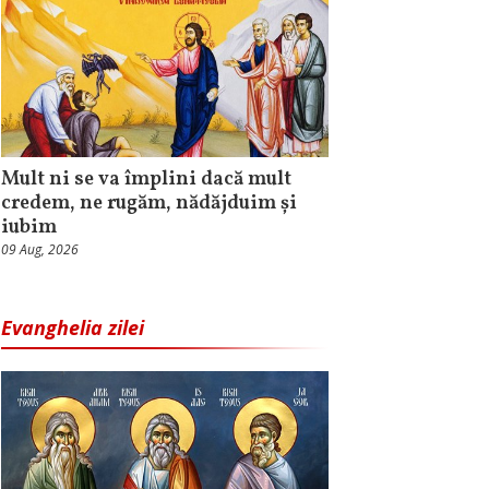
Mult ni se va împlini dacă mult
credem, ne rugăm, nădăjduim și
iubim
09 Aug, 2026
Evanghelia zilei