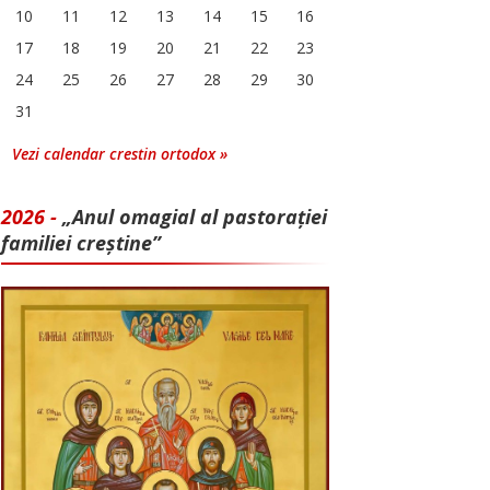
10
11
12
13
14
15
16
17
18
19
20
21
22
23
24
25
26
27
28
29
30
31
Vezi calendar crestin ortodox »
2026 -
„Anul omagial al pastorației
familiei creștine”