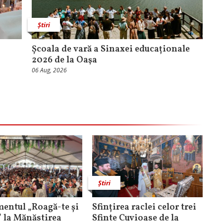
Știri
Școala de vară a Sinaxei educaționale
2026 de la Oaşa
06 Aug, 2026
Știri
entul „Roagă-te și
Sfințirea raclei celor trei
” la Mănăstirea
Sfinte Cuvioase de la