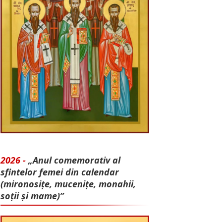
2026 -
„Anul comemorativ al
sfintelor femei din calendar
(mironosițe, mu­cenițe, monahii,
soții și mame)”