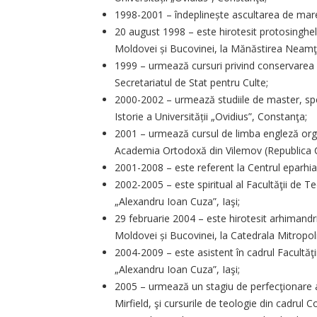
1998-2001 – îndeplinește ascultarea de mare
20 august 1998 – este hirotesit protosinghel 
Moldovei și Bucovinei, la Mănăstirea Neamţ
1999 – urmează cursuri privind conservarea ş
Secretariatul de Stat pentru Culte;
2000-2002 – urmează studiile de master, spec
Istorie a Universității „Ovidius”, Constanţa;
2001 – urmează cursul de limba engleză organ
Academia Ortodoxă din Vilemov (Republica 
2001-2008 – este referent la Centrul eparhial
2002-2005 – este spiritual al Facultăţii de 
„Alexandru Ioan Cuza”, Iaşi;
29 februarie 2004 – este hirotesit arhimandrit
Moldovei și Bucovinei, la Catedrala Mitropoli
2004-2009 – este asistent în cadrul Facultăţ
„Alexandru Ioan Cuza”, Iaşi;
2005 – urmează un stagiu de perfecţionare a
Mirfield, şi cursurile de teologie din cadrul C