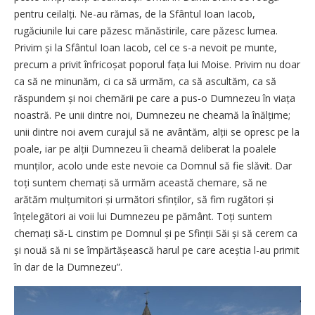
pentru ceilalți. Ne-au rămas, de la Sfântul Ioan Iacob,
rugăciunile lui care păzesc mănăstirile, care păzesc lumea.
Privim și la Sfântul Ioan Iacob, cel ce s-a nevoit pe munte,
precum a privit înfricoșat poporul fața lui Moise. Privim nu doar
ca să ne minunăm, ci ca să urmăm, ca să ascultăm, ca să
răspundem și noi chemării pe care a pus-o Dumnezeu în viața
noastră. Pe unii dintre noi, Dumnezeu ne cheamă la înălțime;
unii dintre noi avem curajul să ne avântăm, alții se opresc pe la
poale, iar pe alții Dumnezeu îi cheamă deliberat la poalele
munților, acolo unde este nevoie ca Domnul să fie slăvit. Dar
toți suntem chemați să urmăm această chemare, să ne
arătăm mulțumitori și următori sfinților, să fim rugători și
înțelegători ai voii lui Dumnezeu pe pământ. Toți suntem
chemați să-L cinstim pe Domnul și pe Sfinții Săi și să cerem ca
și nouă să ni se împărtășească harul pe care aceștia l-au primit
în dar de la Dumnezeu”.