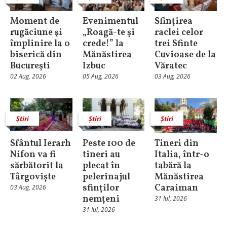
Moment de
Evenimentul
Sfințirea
rugăciune şi
„Roagă-te și
raclei celor
împlinire la o
crede!” la
trei Sfinte
biserică din
Mănăstirea
Cuvioase de la
Bucureşti
Izbuc
Văratec
02 Aug, 2026
05 Aug, 2026
03 Aug, 2026
Știri
Știri
Știri
Sfântul Ierarh
Peste 100 de
Tineri din
Nifon va fi
tineri au
Italia, într-o
sărbătorit la
plecat în
tabără la
Târgoviște
pelerinajul
Mănăstirea
sfinților
Caraiman
03 Aug, 2026
nemțeni
31 Iul, 2026
31 Iul, 2026