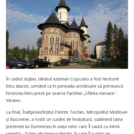
În cadrul slujbei, tânărul Iustinian Cojocariu a fost hirotonit
întru diacon, urmând ca în perioada următoare să primească
hirotonia întru preot pe seama Parohiei „Sfânta Varvara”-
Văratec.
La final, Înaltpreasfințitul Părinte Teofan, Mitropolitul Moldovei
și Bucovinei, a rostit un cuvânt de învăță­tură, subliniind taina
pre­zen­ței lui Dumnezeu în viața celor care Îl caută cu inimă
smerită: „Trăim zile binecuvântate, în care Îl rugăm pe