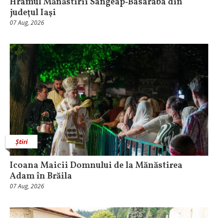
Hramul Mănăstirii Sângeap‑Basaraba din
judeţul Iaşi
07 Aug, 2026
Știri
Icoana Maicii Domnului de la Mănăstirea
Adam în Brăila
07 Aug, 2026