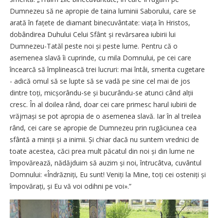
Dumnezeu să ne apropie de taina luminii Saborului, care se
arată în fațete de diamant binecuvântate: viața în Hristos,
dobândirea Duhului Celui Sfânt și revărsarea iubirii lui
Dumnezeu-Tatăl peste noi și peste lume. Pentru că o
asemenea slavă îi cuprinde, cu mila Domnului, pe cei care
încearcă să împlinească trei lucruri: mai întâi, smerita cugetare
- adică omul să se lupte să se vadă pe sine cel mai de jos
dintre toți, micșorându-se și bucurându-se atunci când alții
cresc. În al doilea rând, doar cei care primesc harul iubirii de
vrăjmași se pot apropia de o asemenea slavă. Iar în al treilea
rând, cei care se apropie de Dumnezeu prin rugăciunea cea
sfântă a minții și a inimii. Și chiar dacă nu suntem vrednici de
toate acestea, căci prea mult păcatul din noi și din lume ne
împovărează, nădăjduim să auzim și noi, întrucâtva, cuvântul
Domnului: «Îndrăzniți, Eu sunt! Veniți la Mine, toți cei osteniți și
împovărați, și Eu vă voi odihni pe voi».”