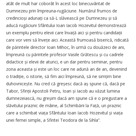
atât de mult har coborât în acest loc binecuvântat de
Dumnezeu prin împreuna-rugăciune. Numărul frumos de
credincioși adunați ca să-L slăvească pe Dumnezeu și să
aducă rugăciuni Sfântului Ioan Iacob Hozevitul demonstrează
un exemplu pentru elevii care învață aici și pentru candidații
care vor veni să învețe aici. Această frumoasă biserică, ridicată
de părintele director Ioan Mihoc, în urmă cu douăzeci de ani,
împreună cu părintele profesor Vasile Grătescu și cu cadrele
didactice și elevii de atunci, e un dar pentru seminar, pentru
zona aceasta și este un loc care ne adună an de an, devenind
o tradiție, o istorie, să fim aici împreună, să ne simțim bine
duhovnicește. Nu cred că greșesc dacă aș spune că, dacă pe
Tabor, Sfinții Apostoli Petru, Ioan și Iacob au văzut lumina
dumnezeiască, nu greșim dacă am spune că e o pregustare a
slăvitului praznic de mâine, al Schimbării la Față, un praznic
care a schimbat viața Sfântului Ioan Iacob Hozevitul și viața
unei femei simple, a Sfintei Teodora de la Sihla”.