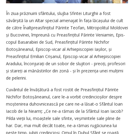
În ziua prăznuirii sfântului, slujba Sfintei Liturghii a fost
săvârșită la un Altar special amenajat în fața lăcașului de cult
de către Înalt­prea­sfințitul Părinte Teofan, Mitropolitul Moldovei
și Bucovinei, împreună cu Preasfințitul Părinte Veniamin, Epis­
copul Basarabiei de Sud, Prea­sfin­țitul Părinte Nichifor
Botoșăn­ea­nul, Episcop-vicar al Arhiepiscopiei Iașilor, și
Preasfințitul Emilian Crișanul, Episcop-vicar al Arhiepiscopiei
Aradului, înconjurați de un sobor de slujitori - preoți, profesori
și stareți ai mănăstirilor din zonă - și în prezența unei mulțimi
de pelerini.
Cuvântul de învățătură a fost rostit de Preasfințitul Părinte
Nichifor Botoșăneanul, care le-a vorbit cre­din­cioșilor despre
moștenirea duhovnicească pe care ne-a lăsat-o Sfântul Ioan
Iacob de la Neamț: „Ce ne-a rămas de la Sfântul Ioan Iacob?
Pilda vieții lui, moaștele sale sfinte, veșmintele sale pline de
har. Dar, mai mult decât toate, ne-a rămas rugăciunea lui
peste timp, iubiți credincioși. Omul în Duhul Sfânt se roagă