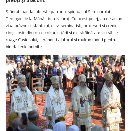
preoți și diaconi.
Sfântul Ioan Iacob este patronul spiritual al Seminarului
Teologic de la Mănăstirea Neamț. Cu acest prilej, an de an, în
ziua prăznuirii sfântului, elevi seminariști, profesori și credin­
cioși sosiți din toate colțurile țării și din străinătate vin să se
roage Cuvio­sului, cerându-i ajutorul și mulțu­min­du-i pentru
binefacerile primite.