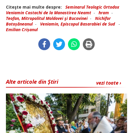
Citeşte mai multe despre:
Seminarul Teologic Ortodox
Veniamin Costachi de la Manastirea Neamt
-
hram
-
Teofan, Mitropolitul Moldovei şi Bucovinei
-
Nichifor
Botoșăneanul
-
Veniamin, Episcopul Basarabiei de Sud
-
Emilian Crișanul
Alte articole din Știri
vezi toate ›