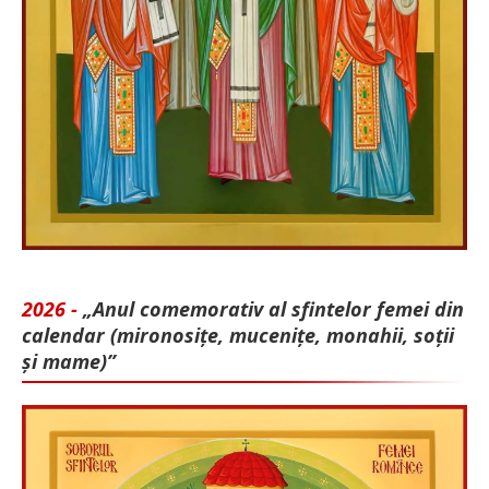
2026 -
„Anul comemorativ al sfintelor femei din
calendar (mironosițe, mu­cenițe, monahii, soții
și mame)”