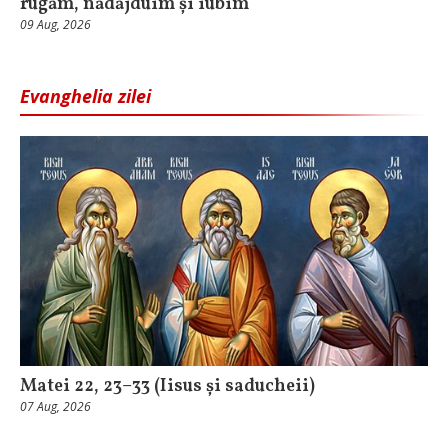
rugăm, nădăjduim și iubim
09 Aug, 2026
Evanghelia zilei
Matei 22, 23–33 (Iisus și saducheii)
07 Aug, 2026