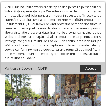
Ziarul Lumina utilizează fişiere de tip cookie pentru a personaliza și
îmbunătăți experiența ta pe Website-ul nostru. Te informăm că ne-
am actualizat politicile pentru a integra în acestea și în activitatea
curentă a Ziarului Lumina cele mai recente modificări propuse de
Regulamentul (UE) 2016/679 privind protecția persoanelor fizice în
ceea ce privește prelucrarea datelor cu caracter personal și privind
libera circulație a acestor date. Înainte de a continua navigarea pe
Website-ul nostru te rugăm să aloci timpul necesar pentru a citi și
Ziarul Lumina
›
Actualitate religioasă
›
Știri
›
Seminarul Teologic
înțelege conținutul Politicii de Cookie. Prin continuarea navigării pe
Ortodox de la Mănăstirea Neamț și-a cinstit ocrotitorul spiritual
Website-ul nostru confirmi acceptarea utilizării fişierelor de tip
cookie conform Politicii de Cookie. Nu uita totuși că poți modifica în
Seminarul Teologic Ortodox de la
orice moment setările acestor fişiere cookie urmând instrucțiunile
din Politica de Cookie.
Mănăstirea Neamț și-a cinstit ocrotitorul
spiritual
Politica de Cookie
GDPR
Accept