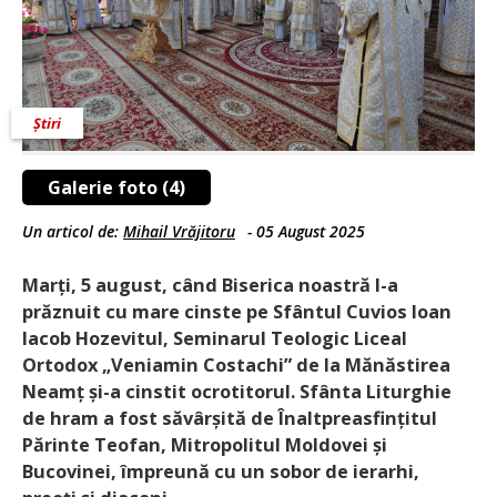
Știri
Galerie foto (4)
Un articol de:
Mihail Vrăjitoru
-
05 August 2025
Marți, 5 august, când Biserica noastră l-a
prăznuit cu mare cinste pe Sfântul Cuvios Ioan
Iacob Hozevitul, Seminarul Teologic Liceal
Ortodox „Veniamin Costachi” de la Mănăstirea
Neamț și-a cinstit ocrotitorul. Sfânta Liturghie
de hram a fost săvârșită de Înaltpreasfințitul
Părinte Teofan, Mitropolitul Moldovei și
Bucovinei, împreună cu un sobor de ierarhi,