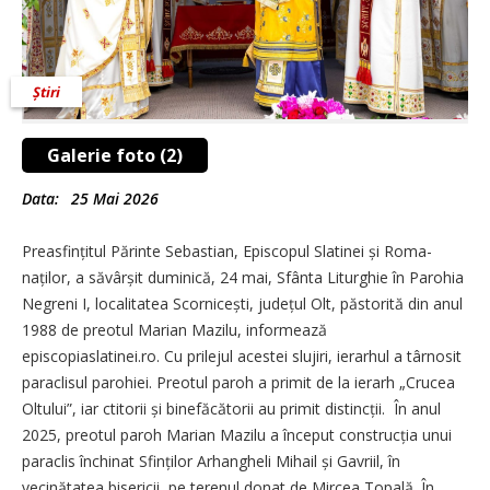
Știri
Galerie foto (2)
Data:
25 Mai 2026
Preasfințitul Părinte Sebas­tian, Episcopul Slatinei și Roma­
naților, a săvârșit duminică, 24 mai, Sfânta Liturghie în Parohia
Negreni I, localitatea Scorni­cești, județul Olt, păstorită din anul
1988 de preotul Marian Mazilu, informează
episcopiaslatinei.ro. Cu prilejul acestei slujiri, ierarhul a târnosit
paraclisul parohiei. Preotul paroh a primit de la ierarh „Crucea
Oltului”, iar ctitorii și binefăcătorii au primit distincții. În anul
2025, preotul paroh Marian Mazilu a început con­strucția unui
paraclis închinat Sfinților Arhangheli Mihail și Gavriil, în
vecinătatea bisericii, pe terenul donat de Mircea Topală. În