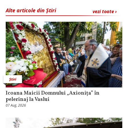
Alte articole din Știri
vezi toate ›
Știri
Icoana Maicii Domnului „Axionița” în
pelerinaj la Vaslui
07 Aug, 2026