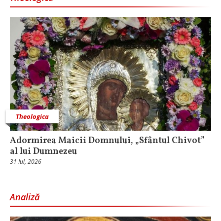
Theologica
Adormirea Maicii Domnului, „Sfântul Chivot”
al lui Dumnezeu
31 Iul, 2026
Analiză