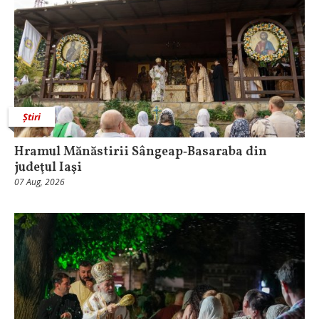
Știri
Hramul Mănăstirii Sângeap‑Basaraba din
judeţul Iaşi
07 Aug, 2026