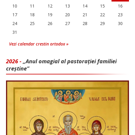
10
11
12
13
14
15
16
17
18
19
20
21
22
23
24
25
26
27
28
29
30
31
Vezi calendar crestin ortodox »
2026 -
„Anul omagial al pastorației familiei
creștine”