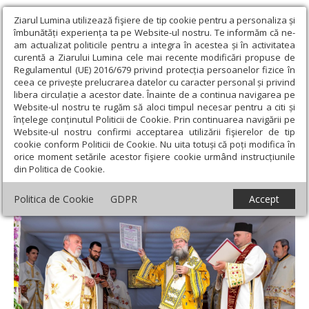
Ziarul Lumina utilizează fişiere de tip cookie pentru a personaliza și
îmbunătăți experiența ta pe Website-ul nostru. Te informăm că ne-
am actualizat politicile pentru a integra în acestea și în activitatea
curentă a Ziarului Lumina cele mai recente modificări propuse de
Regulamentul (UE) 2016/679 privind protecția persoanelor fizice în
ceea ce privește prelucrarea datelor cu caracter personal și privind
libera circulație a acestor date. Înainte de a continua navigarea pe
Website-ul nostru te rugăm să aloci timpul necesar pentru a citi și
Ziarul Lumina
›
Actualitate religioasă
›
Știri
›
Sfințirea
înțelege conținutul Politicii de Cookie. Prin continuarea navigării pe
paraclisului din localitatea Scornicești
Website-ul nostru confirmi acceptarea utilizării fişierelor de tip
cookie conform Politicii de Cookie. Nu uita totuși că poți modifica în
Sfințirea paraclisului din localitatea
orice moment setările acestor fişiere cookie urmând instrucțiunile
din Politica de Cookie.
Scornicești
Politica de Cookie
GDPR
Accept