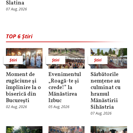
Slatina
07 Aug, 2026
TOP 6 Știri
Știri
Știri
Știri
Moment de
Evenimentul
Sărbătorile
rugăciune şi
„Roagă-te și
nemţene au
împlinire la o
crede!” la
culminat cu
biserică din
Mănăstirea
hramul
Bucureşti
Izbuc
Mănăstirii
Sihăstria
02 Aug, 2026
05 Aug, 2026
07 Aug, 2026