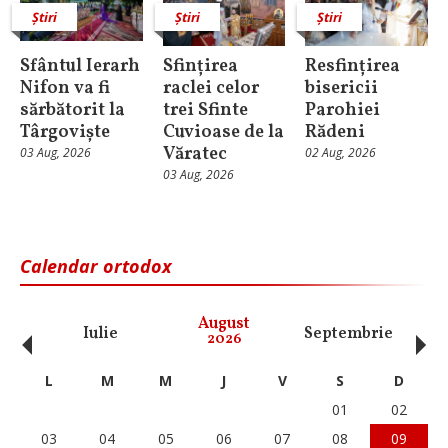
Știri
Știri
Știri
Sfântul Ierarh
Sfințirea
Resfințirea
Nifon va fi
raclei celor
bisericii
sărbătorit la
trei Sfinte
Parohiei
Târgoviște
Cuvioase de la
Rădeni
Văratec
03 Aug, 2026
02 Aug, 2026
03 Aug, 2026
Calendar ortodox
‹
›
August
Iulie
Septembrie
O
2026
L
M
M
J
V
S
D
01
02
03
04
05
06
07
08
09