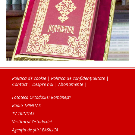
Politica de cookie
|
Politica de confidențialitate
|
Contact
|
Despre noi
|
Abonamente
|
Fototeca Ortodoxiei Românești
Radio TRINITAS
TV TRINITAS
Vestitorul Ortodoxiei
Agenţia de ştiri BASILICA