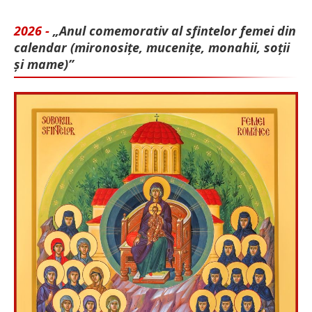
2026 -
„Anul comemorativ al sfintelor femei din
calendar (mironosițe, mu­cenițe, monahii, soții
și mame)”