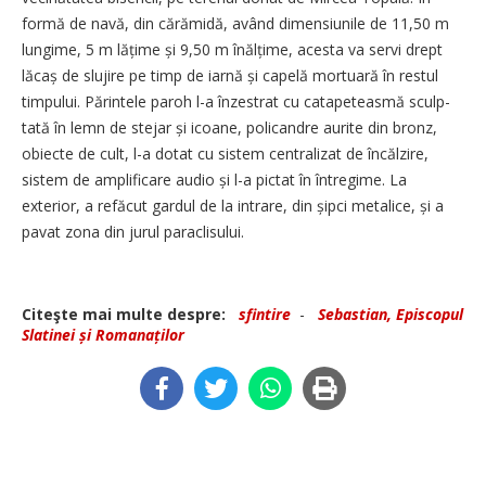
formă de navă, din cărămidă, având dimensiunile de 11,50 m
lungime, 5 m lățime și 9,50 m înăl­țime, acesta va servi drept
lăcaș de slujire pe timp de iarnă și capelă mortuară în restul
timpului. Părintele paroh l-a înzestrat cu catapeteasmă sculp­
tată în lemn de stejar și icoane, policandre aurite din bronz,
obiecte de cult, l-a dotat cu sistem centralizat de încălzire,
sistem de amplificare audio și l-a pictat în întregime. La
exterior, a refăcut gardul de la intrare, din șipci metalice, și a
pavat zona din jurul paraclisului.
Citeşte mai multe despre:
sfintire
-
Sebastian, Episcopul
Slatinei și Romanaților