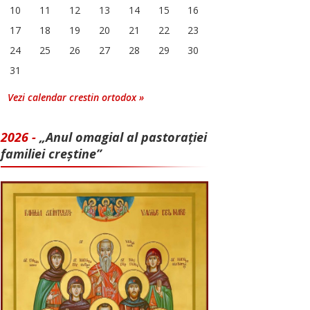
10
11
12
13
14
15
16
17
18
19
20
21
22
23
24
25
26
27
28
29
30
31
Vezi calendar crestin ortodox »
2026 -
„Anul omagial al pastorației
familiei creștine”