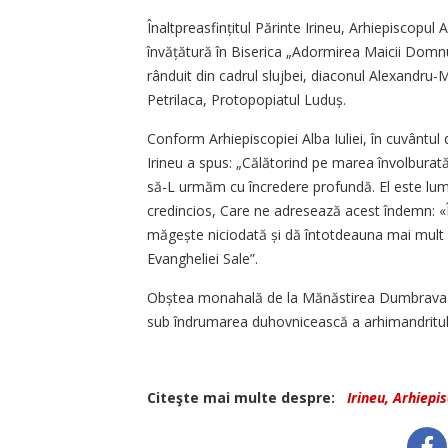
Înaltpreasfințitul Părinte Irineu, Arhi­episcopul A
învățătură în Biserica „Adormirea Maicii Domn
rânduit din cadrul slujbei, diaconul Alexandru
Petrilaca, Protopopiatul Luduș.
Conform Arhiepiscopiei Alba Iuliei, în cuvântul d
Irineu a spus: „Călătorind pe marea învolburată 
să-L urmăm cu încredere profundă. El este lumi
credincios, Care ne adresează acest îndemn: «
măgește niciodată și dă întotdeauna mai mult d
Evangheliei Sale”.
Obștea monahală de la Mănăstirea Dumbrava se
sub îndrumarea duhovnicească a arhimandritului
Citeşte mai multe despre:
Irineu, Arhiepis