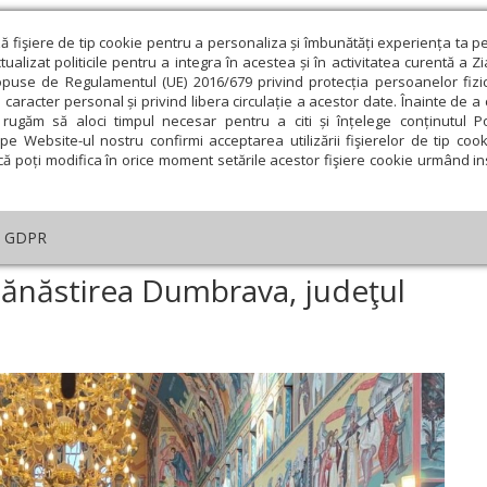
ză fişiere de tip cookie pentru a personaliza și îmbunătăți experiența ta p
alizat politicile pentru a integra în acestea și în activitatea curentă a Z
opuse de Regulamentul (UE) 2016/679 privind protecția persoanelor fizi
 caracter personal și privind libera circulație a acestor date. Înainte de 
eologie și spiritualitate
Educaţie și Cultură
Societate
rugăm să aloci timpul necesar pentru a citi și înțelege conținutul Pol
pe Website-ul nostru confirmi acceptarea utilizării fişierelor de tip cook
că poți modifica în orice moment setările acestor fişiere cookie urmând ins
An omagial
Comunicate de presă
Documentar
GDPR
ujire arhierească la Mănăstirea Dumbrava, judeţul Alba
 Mănăstirea Dumbrava, judeţul
ie
Februarie
Martie
Aprilie
Mai
Iunie