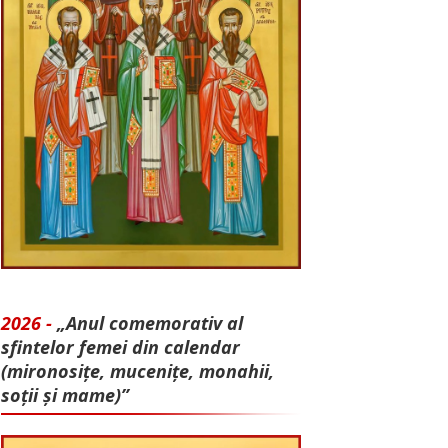
2026 -
„Anul comemorativ al
sfintelor femei din calendar
(mironosițe, mu­cenițe, monahii,
soții și mame)”