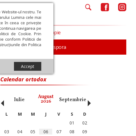
e Website-ul nostru. Te
iarului Lumina cele mai
ce în ceea ce privește
a continua navigarea pe
Opinii
Filantropie
iticii de Cookie. Prin
ie conform Politicii de
trucțiunile din Politica
In memoriam
Diaspora
Accept
Calendar ortodox
‹
›
August
Iulie
Septembrie
Octombrie
Noiembri
2026
L
M
M
J
V
S
D
01
02
03
04
05
06
07
08
09