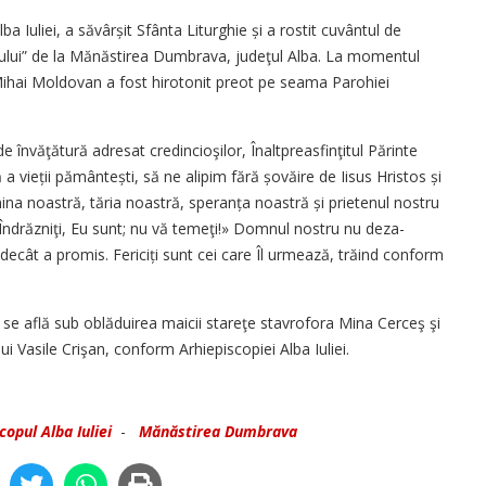
lba Iuliei, a săvârșit Sfânta Liturghie și a rostit cuvântul de
ului” de la Mănăstirea Dumbrava, judeţul Alba. La momentul
-Mihai Moldovan a fost hirotonit preot pe seama Parohiei
e învăţătură adresat credincioşilor, Înaltpreasfinţitul Părinte
a vieții pămân­tești, să ne alipim fără șovăire de Iisus Hristos și
na noastră, tăria noastră, speranța noastră și prietenul nostru
Îndrăzniţi, Eu sunt; nu vă temeţi!» Domnul nostru nu deza­
ecât a promis. Fericiți sunt cei care Îl urmează, trăind conform
 află sub oblăduirea maicii stareţe stavrofora Mina Cerceş şi
 Vasile Crişan, conform Arhiepiscopiei Alba Iuliei.
copul Alba Iuliei
-
Mănăstirea Dumbrava