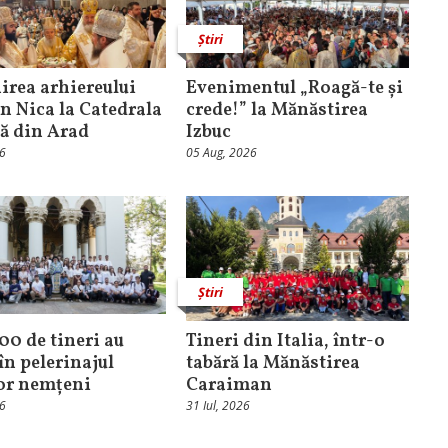
Știri
rea arhiereului
Evenimentul „Roagă-te și
n Nica la Catedrala
crede!” la Mănăstirea
că din Arad
Izbuc
26
05 Aug, 2026
Știri
100 de tineri au
Tineri din Italia, într-o
în pelerinajul
tabără la Mănăstirea
lor nemțeni
Caraiman
26
31 Iul, 2026