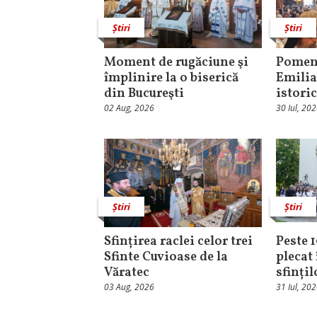
Știri
Știri
Moment de rugăciune şi
Pomeni
împlinire la o biserică
Emilia
din Bucureşti
istori
02 Aug, 2026
30 Iul, 20
Știri
Știri
Sfințirea raclei celor trei
Peste 
Sfinte Cuvioase de la
plecat 
Văratec
sfinți
03 Aug, 2026
31 Iul, 20