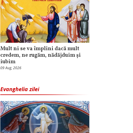
Mult ni se va împlini dacă mult
credem, ne rugăm, nădăjduim și
iubim
09 Aug, 2026
Evanghelia zilei