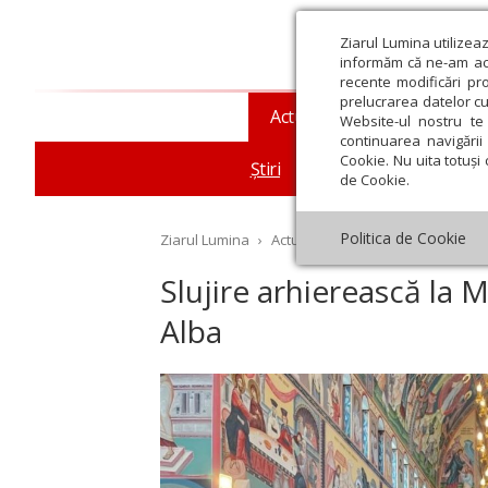
Ziarul Lumina utilizea
informăm că ne-am actu
recente modificări pr
prelucrarea datelor cu
Actualitate religioasă
T
Website-ul nostru te 
continuarea navigării 
Cookie. Nu uita totuși 
Știri
Mesaje și cuvântări
de Cookie.
Politica de Cookie
Ziarul Lumina
›
Actualitate religioasă
›
Știri
›
Sl
Slujire arhierească la
Alba
st
Septembrie
Octombrie
Noiembrie
Decembrie
Ianuar