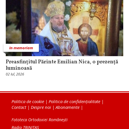
In memoriam
Preasfințitul Părinte Emilian Nica, o prezență
luminoasă
02 Iul, 2026
Politica de cookie
|
Politica de confidențialitate
|
Contact
|
Despre noi
|
Abonamente
|
Fototeca Ortodoxiei Românești
Radio TRINITAS