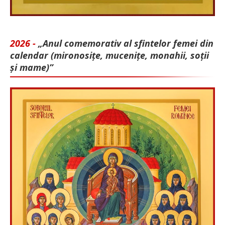
2026 -
„Anul comemorativ al sfintelor femei din
calendar (mironosițe, mu­cenițe, monahii, soții
și mame)”