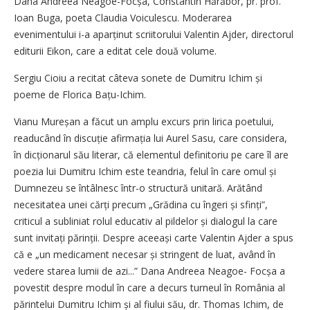
Dana Andreea Neagoe-Focșa, Constantin Hărăbor, pr. prof.
Ioan Buga, poeta Claudia Voiculescu. Moderarea
evenimentului i-a aparținut scriitorului Valentin Ajder, directorul
editurii Eikon, care a editat cele două volume.
Sergiu Cioiu a recitat câteva sonete de Dumitru Ichim și
poeme de Florica Bațu-Ichim.
Vianu Mureșan a făcut un amplu excurs prin lirica poetului,
readucând în discuție afirmația lui Aurel Sasu, care considera,
în dicționarul său literar, că elementul definitoriu pe care îl are
poezia lui Dumitru Ichim este teandria, felul în care omul și
Dumnezeu se întâlnesc într-o structură unitară. Arătând
necesitatea unei cărți precum „Grădina cu îngeri și sfinți”,
criticul a subliniat rolul educativ al pildelor și dialogul la care
sunt invitați părinții. Despre aceeași carte Valentin Ajder a spus
că e „un medicament necesar și strin­gent de luat, având în
vedere starea lumii de azi...” Dana Andreea Neagoe- Focșa a
povestit despre modul în care a decurs turneul în România al
părintelui Dumitru Ichim și al fiului său, dr. Thomas Ichim, de