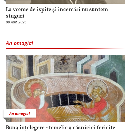
La vreme de ispite și încercări nu suntem
singuri
08 Aug, 2026
An omagial
An omagial
Buna înțelegere - temelie a căsniciei fericite