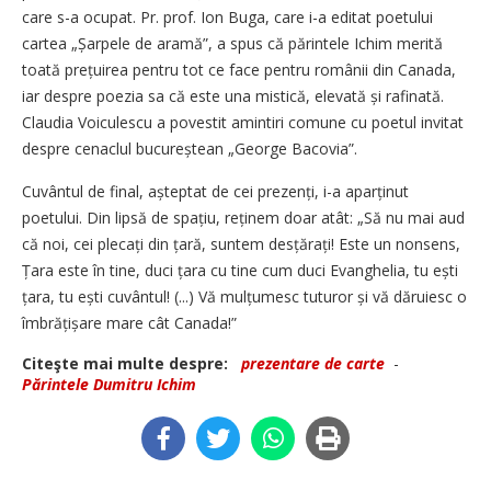
care s-a ocupat. Pr. prof. Ion Buga, care i-a editat poetului
cartea „Șar­pe­le de aramă”, a spus că părintele Ichim merită
toată prețuirea pentru tot ce face pentru românii din Canada,
iar despre poezia sa că este una mistică, elevată și rafinată.
Claudia Voiculescu a povestit amintiri comune cu poetul invitat
despre cenaclul bucu­reștean „George Bacovia”.
Cuvântul de final, așteptat de cei prezenți, i-a aparținut
poetului. Din lipsă de spațiu, reținem doar atât: „Să nu mai aud
că noi, cei plecați din țară, suntem desțărați! Este un nonsens,
Țara este în tine, duci țara cu tine cum duci Evanghelia, tu ești
țara, tu ești cuvântul! (...) Vă mulțumesc tuturor și vă dăruiesc o
îmbrățișare mare cât Canada!”
Citeşte mai multe despre:
prezentare de carte
-
Părintele Dumitru Ichim