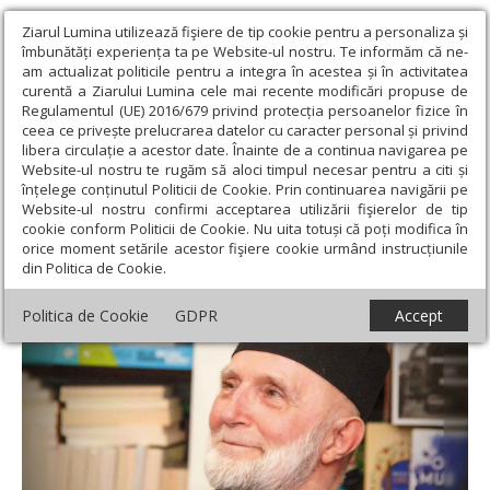
Ziarul Lumina utilizează fişiere de tip cookie pentru a personaliza și
îmbunătăți experiența ta pe Website-ul nostru. Te informăm că ne-
am actualizat politicile pentru a integra în acestea și în activitatea
curentă a Ziarului Lumina cele mai recente modificări propuse de
Regulamentul (UE) 2016/679 privind protecția persoanelor fizice în
ceea ce privește prelucrarea datelor cu caracter personal și privind
libera circulație a acestor date. Înainte de a continua navigarea pe
Website-ul nostru te rugăm să aloci timpul necesar pentru a citi și
Ziarul Lumina
›
Educaţie și Cultură
›
Cultură
›
„Duci țara cu tine
înțelege conținutul Politicii de Cookie. Prin continuarea navigării pe
cum duci Evanghelia”
Website-ul nostru confirmi acceptarea utilizării fişierelor de tip
cookie conform Politicii de Cookie. Nu uita totuși că poți modifica în
„Duci țara cu tine cum duci Evanghelia”
orice moment setările acestor fişiere cookie urmând instrucțiunile
din Politica de Cookie.
Politica de Cookie
GDPR
Accept