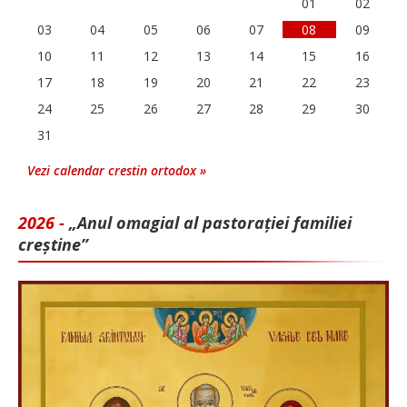
01
02
03
04
05
06
07
08
09
10
11
12
13
14
15
16
17
18
19
20
21
22
23
24
25
26
27
28
29
30
31
Vezi calendar crestin ortodox »
2026 -
„Anul omagial al pastorației familiei
creștine”