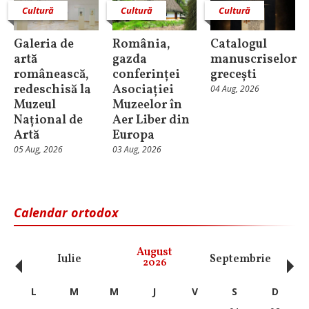
Cultură
Cultură
Cultură
Galeria de
România,
Catalogul
artă
gazda
manuscriselor
românească,
conferinței
grecești
redeschisă la
Asociației
04 Aug, 2026
Muzeul
Muzeelor în
Național de
Aer Liber din
Artă
Europa
05 Aug, 2026
03 Aug, 2026
Calendar ortodox
‹
›
August
Iulie
Septembrie
O
2026
L
M
M
J
V
S
D