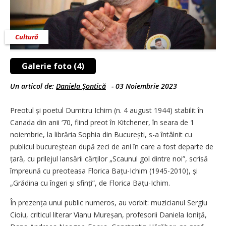
Cultură
Galerie foto (4)
Un articol de:
Daniela Șontică
-
03 Noiembrie 2023
Preotul și poetul Dumitru Ichim (n. 4 august 1944) stabilit în
Canada din anii ‘70, fiind preot în Kitchener, în seara de 1
noiembrie, la librăria Sophia din București, s-a întâlnit cu
publicul bucureștean după zeci de ani în care a fost departe de
țară, cu prilejul lansării cărților „Scaunul gol dintre noi”, scrisă
împreună cu preoteasa Florica Bațu-Ichim (1945-2010), și
„Grădina cu îngeri și sfinți”, de Florica Bațu-Ichim.
În prezența unui public numeros, au vorbit: muzicianul Sergiu
Cioiu, criticul literar Vianu Mureșan, profesorii Daniela Ioniță,