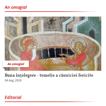
An omagial
An omagial
Buna înțelegere - temelie a căsniciei fericite
04 Aug, 2026
Editorial