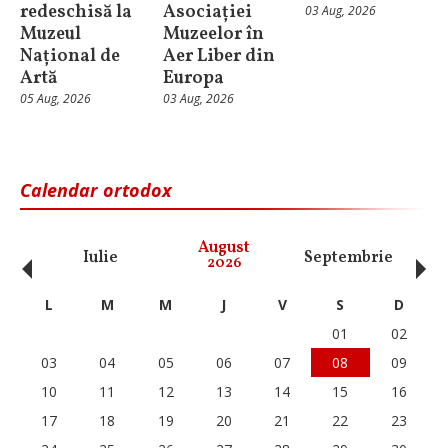
redeschisă la
Asociației
03 Aug, 2026
Muzeul
Muzeelor în
Național de
Aer Liber din
Artă
Europa
05 Aug, 2026
03 Aug, 2026
Calendar ortodox
‹
›
August
Iulie
Septembrie
O
2026
L
M
M
J
V
S
D
01
02
03
04
05
06
07
08
09
10
11
12
13
14
15
16
17
18
19
20
21
22
23