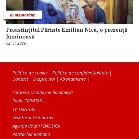
In memoriam
Preasfințitul Părinte Emilian Nica, o prezență
luminoasă
02 Iul, 2026
Politica de cookie
|
Politica de confidențialitate
|
Contact
|
Despre noi
|
Abonamente
|
Fototeca Ortodoxiei Românești
Radio TRINITAS
TV TRINITAS
Vestitorul Ortodoxiei
Agenţia de ştiri BASILICA
Patriarhia Română