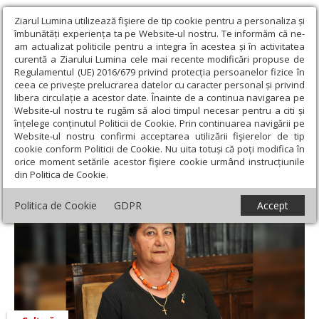
Ziarul Lumina utilizează fişiere de tip cookie pentru a personaliza și
îmbunătăți experiența ta pe Website-ul nostru. Te informăm că ne-
am actualizat politicile pentru a integra în acestea și în activitatea
curentă a Ziarului Lumina cele mai recente modificări propuse de
Regulamentul (UE) 2016/679 privind protecția persoanelor fizice în
ceea ce privește prelucrarea datelor cu caracter personal și privind
libera circulație a acestor date. Înainte de a continua navigarea pe
Website-ul nostru te rugăm să aloci timpul necesar pentru a citi și
Ziarul Lumina
›
Educaţie și Cultură
›
Cultură
›
Mărțișor - tradiții
înțelege conținutul Politicii de Cookie. Prin continuarea navigării pe
de primăvară
Website-ul nostru confirmi acceptarea utilizării fişierelor de tip
cookie conform Politicii de Cookie. Nu uita totuși că poți modifica în
Mărțișor - tradiții de primăvară
orice moment setările acestor fişiere cookie urmând instrucțiunile
din Politica de Cookie.
Politica de Cookie
GDPR
Accept