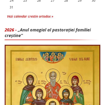
24
25
26
27
28
29
30
31
Vezi calendar crestin ortodox »
2026 -
„Anul omagial al pastorației familiei
creștine”