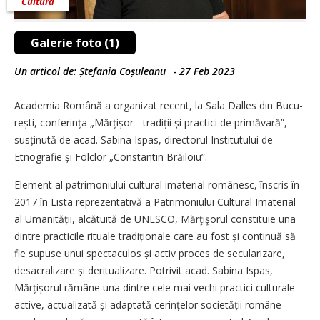
Cultură
Galerie foto (1)
Un articol de:
Ștefania Coșuleanu
-
27 Feb 2023
Academia Română a organizat recent, la Sala Dalles din Bucu­
rești, conferința „Mărțișor - tradiții și practici de primăvară”,
susți­nută de acad. Sabina Ispas, directorul Institutului de
Etnografie și Folclor „Constantin Brăiloiu”.
Element al patrimoniului cultural imaterial românesc, înscris în
2017 în Lista reprezentativă a Patrimoniului Cultural Imaterial
al Umanității, alcătuită de UNESCO, Mărţişorul constituie una
dintre practicile rituale tradiționale care au fost și continuă să
fie supuse unui spectaculos și activ proces de secularizare,
desacralizare și deritualizare. Potrivit acad. Sabina Ispas,
Mărțișorul rămâne una dintre cele mai vechi practici culturale
active, actualizată și adaptată cerințelor societății române