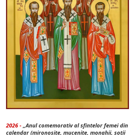
2026 -
„Anul comemorativ al sfintelor femei din
calendar (mironosițe, mu­cenițe, monahii, soții