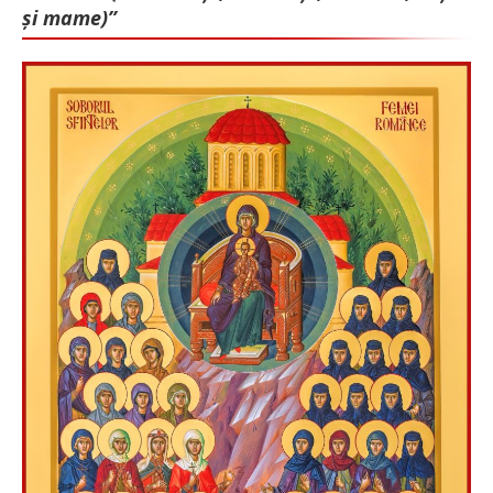
și mame)”