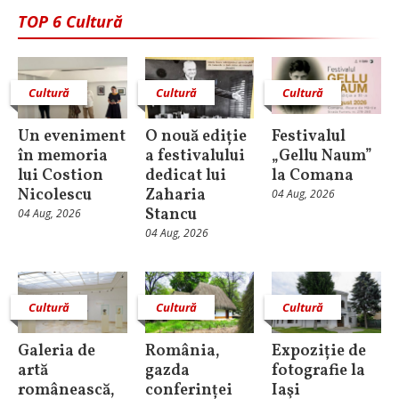
TOP 6 Cultură
Cultură
Cultură
Cultură
Un eveniment
O nouă ediție
Festivalul
în memoria
a festivalului
„Gellu Naum”
lui Costion
dedicat lui
la Comana
Nicolescu
Zaharia
04 Aug, 2026
Stancu
04 Aug, 2026
04 Aug, 2026
Cultură
Cultură
Cultură
Galeria de
România,
Expoziție de
artă
gazda
fotografie la
românească,
conferinței
Iaşi