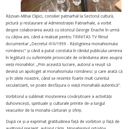
Răzvan-Mihai Clipici, consilier patriarhal la Sectorul cultură,
pictură și restaurare al Administrației Patriarhale, a vorbit
despre colaborarea avută cu istoricul George Enache în urmă
cu câțiva ani, când a realizat pentru TRINITAS TV filmul
documentar „Decretul 410/1959 - Răstignirea monahismului
românesc” și când a putut constata în rândul publicului uimirea
în legătură cu suferințele provocate de orânduirea atee asupra
vieții monahilor: „Prin această lucrare, autorul a reușit să
devină un apologet al monahismului românesc și care arată că
și în zilele noastre, când se resimte foarte mult curentul
secularizant, se poate desfășura o viață monahală autentică”.
Vorbitorul a subliniat moștenirea covârși­toare a activității
duhovnicești, spirituale și culturale primite de-a lungul
veacurilor de la monahii-cărturari și sfinți.
După ce și-a exprimat gratitudinea față de vorbitori și față de
auditoriul prezent, autorul cărții „Monahismul ortodox