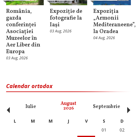
România,
Expoziție de
Expoziția
gazda
fotografie la
„Armonii
conferinței
Iaşi
Mediteraneene”,
Asociației
la Oradea
03 Aug, 2026
Muzeelor în
04 Aug, 2026
Aer Liber din
Europa
03 Aug, 2026
Calendar ortodox
‹
›
August
Iulie
Septembrie
O
2026
L
M
M
J
V
S
D
01
02