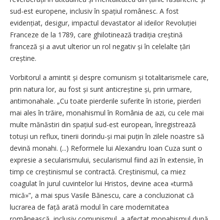
sud-est europene, inclusiv în spațiul românesc. A fost
evidențiat, desigur, impactul devastator al ideilor Revoluției
Franceze de la 1789, care ghilotinează tradiția creștină
franceză și a avut ulterior un rol negativ și în celelalte țări
creștine.
Vorbitorul a amintit și despre comunism și totalitarismele care,
prin natura lor, au fost și sunt anticreștine și, prin urmare,
antimonahale. „Cu toate pierderile suferite în istorie, pierderi
mai ales în trăire, monahismul în România de azi, cu cele mai
multe mănăstiri din spațiul sud-est european, înregistrează
totuși un reflux, tinerii dorindu-și mai puțin în zilele noastre să
devină monahi. (...) Reformele lui Alexandru Ioan Cuza sunt o
expresie a secularismului, secularismul fiind azi în extensie, în
timp ce creștinismul se contractă. Creș­tinismul, ca miez
coagulat în jurul cuvintelor lui Hristos, devine acea «turmă
mică»”, a mai spus Vasile Bănescu, care a concluzionat că
lucrarea de față arată modul în care modernitatea
românească, inclusiv comunismul, a afectat monahismul după