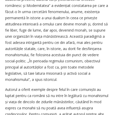
românesc și Modernitatea” a evidențiat constatarea pe care a
făcut-o în urma cercetării fenomenului, anume, existența
permanentă în istorie a unui dualism în ceea ce privește
atitudinea interioară a omului care devine monah și, dorind să
fie liber, fuge de lume, dar apoi, devenind monah, se supune
unei organizări în viața mănăstirească. Această paradigmă a
fost adesea intrigantă pentru cei din afară, mai ales pentru
auto­ritățile statale, care, în istorie, au dorit fie desființarea
monahismului, fie folosirea acestuia din punct de vedere
social-politic. „În perioada regimului comunism, obiectivul
principal al autorităților a fost ca, prin toate metodele
legislative, să taie latura misionară și activă social a
monahismului”, a spus istoricul.
Autorul a oferit exemple despre felul în care comuniștii au
luptat pentru ca românii să nu intre în legătură cu monahismul
și viața de dincolo de zidurile mănăstirilor, căutând în mod
expres ca monahii să nu poată avea influență asupra
credincioșilor. Pentru comu­niști, a arătat autorul printre alte