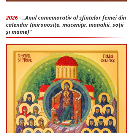
2026 -
„Anul comemorativ al sfintelor femei din
calendar (mironosițe, mu­cenițe, monahii, soții
și mame)”