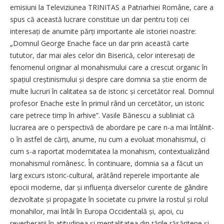
emisiuni la Televiziunea TRINITAS a Patriarhiei Române, care a
spus că această lucrare constituie un dar pentru toți cei
interesați de anumite părți importante ale istoriei noastre:
„Domnul George Enache face un dar prin această carte
tututor, dar mai ales celor din Biserică, celor interesați de
fenomenul originar al monahismului care a crescut organic în
spațiul creștinismului și despre care domnia sa știe enorm de
multe lucruri în calitatea sa de istoric și cercetător real. Domnul
profesor Enache este în primul rând un cercetător, un istoric
care petrece timp în arhive”. Vasile Bănescu a subliniat că
lucrarea are o perspectivă de abordare pe care n-a mai întâlnit-
o în astfel de cărți, anume, nu cum a evoluat monahismul, ci
cum s-a raportat modernitatea la monahism, contextualizând
monahismul românesc. În continuare, domnia sa a făcut un
larg excurs istoric-cultural, arătând reperele importante ale
epocii moderne, dar și influența diverselor curente de gândire
dezvoltate și propagate în societate cu privire la rostul și rolul
monahilor, mai întâi în Europa Occidentală și, apoi, cu
reverberații în atitudinea și mentalitatea din țările răsăritene și