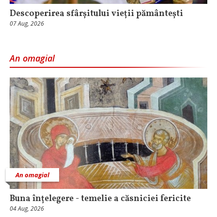
Descoperirea sfârșitului vieții pământești
07 Aug, 2026
An omagial
An omagial
Buna înțelegere - temelie a căsniciei fericite
04 Aug, 2026