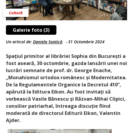
Cultură
Galerie foto (3)
Un articol de:
Daniela Șontică
-
31 Octombrie 2024
Spațiul primitor al librăriei Sophia din București a
fost aseară, 30 octombrie, gazda lansării unei noi
lucrări semnate de prof. dr. George Enache,
„Monahismul ortodox românesc și Modernitatea.
De la Regulamentele Organice la Decretul 410”,
apărută la Editura Eikon. Au fost invitați să
vorbească Vasile Bănescu și Răzvan-Mihai Clipici,
consilier patriarhal, întreaga discuție fiind
moderată de directorul Editurii Eikon, Valentin
Ajder.