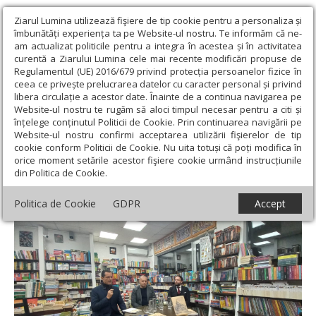
Ziarul Lumina utilizează fişiere de tip cookie pentru a personaliza și
îmbunătăți experiența ta pe Website-ul nostru. Te informăm că ne-
am actualizat politicile pentru a integra în acestea și în activitatea
curentă a Ziarului Lumina cele mai recente modificări propuse de
Regulamentul (UE) 2016/679 privind protecția persoanelor fizice în
ceea ce privește prelucrarea datelor cu caracter personal și privind
libera circulație a acestor date. Înainte de a continua navigarea pe
Website-ul nostru te rugăm să aloci timpul necesar pentru a citi și
Ziarul Lumina
›
Educaţie și Cultură
›
Cultură
›
O carte despre
înțelege conținutul Politicii de Cookie. Prin continuarea navigării pe
impactul modernității și al comunismului asupra vieții monahale
Website-ul nostru confirmi acceptarea utilizării fişierelor de tip
cookie conform Politicii de Cookie. Nu uita totuși că poți modifica în
O carte despre impactul modernității și al
orice moment setările acestor fişiere cookie urmând instrucțiunile
din Politica de Cookie.
comunismului asupra vieții monahale
Politica de Cookie
GDPR
Accept