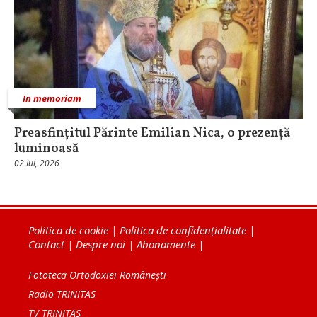
In memoriam
Preasfințitul Părinte Emilian Nica, o prezență
luminoasă
02 Iul, 2026
Politica de cookie
|
Politica de confidențialitate
|
Contact
|
Despre noi
|
Abonamente
|
Fototeca Ortodoxiei Românești
Radio TRINITAS
TV TRINITAS