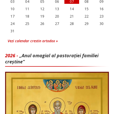
03
04
05
06
07
08
09
10
11
12
13
14
15
16
17
18
19
20
21
22
23
24
25
26
27
28
29
30
31
Vezi calendar crestin ortodox »
2026 -
„Anul omagial al pastorației familiei
creștine”