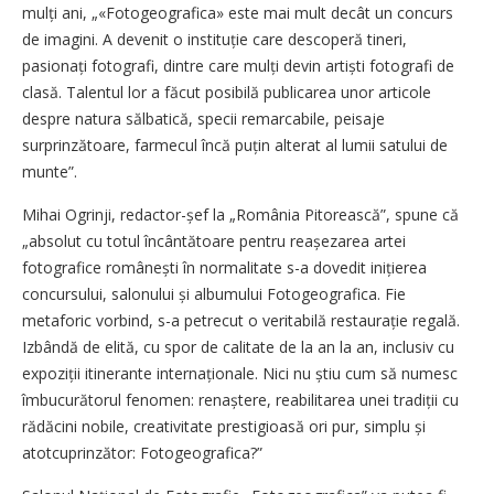
mulți ani, „«Fotogeografica» este mai mult decât un concurs
de ima­gini. A devenit o instituție care descoperă tineri,
pasionați fotografi, dintre care mulți devin artiști fotografi de
clasă. Talentul lor a făcut posibilă publicarea unor articole
despre natura sălbatică, specii remarcabile, peisaje
surprinzătoare, farmecul încă puțin alterat al lumii satului de
munte”.
Mihai Ogrinji, redactor-șef la „România Pitorească”, spune că
„absolut cu totul încântătoare pentru reașezarea artei
fotografice românești în normalitate s-a dovedit inițierea
concursului, salonului și albumului Fotogeografica. Fie
metaforic vorbind, s-a petrecut o veritabilă restaurație regală.
Izbândă de elită, cu spor de calitate de la an la an, inclusiv cu
expoziții itinerante internaționale. Nici nu știu cum să numesc
îmbucurătorul fenomen: renaștere, reabilitarea unei tradiții cu
rădăcini nobile, creativitate prestigioasă ori pur, simplu și
atotcuprinzător: Fotogeografica?”