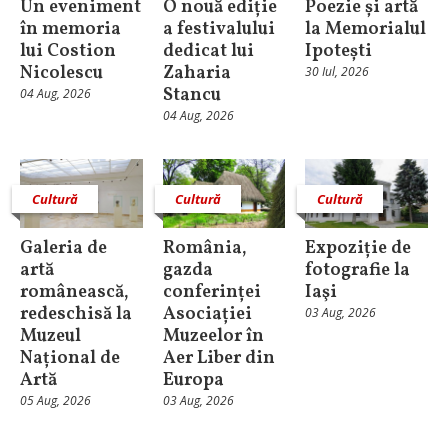
Un eveniment
O nouă ediție
Poezie și artă
în memoria
a festivalului
la Memorialul
lui Costion
dedicat lui
Ipotești
Nicolescu
Zaharia
30 Iul, 2026
Stancu
04 Aug, 2026
04 Aug, 2026
Cultură
Cultură
Cultură
Galeria de
România,
Expoziție de
artă
gazda
fotografie la
românească,
conferinței
Iaşi
redeschisă la
Asociației
03 Aug, 2026
Muzeul
Muzeelor în
Național de
Aer Liber din
Artă
Europa
05 Aug, 2026
03 Aug, 2026