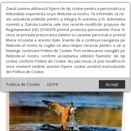
Ziarul Lumina utilizează fişiere de tip cookie pentru a personaliza și
îmbunătăți experiența ta pe Website-ul nostru. Te informăm că ne-
am actualizat politicile pentru a integra în acestea și în activitatea
curentă a Ziarului Lumina cele mai recente modificări propuse de
Regulamentul (UE) 2016/679 privind protecția persoanelor fizice în
ceea ce privește prelucrarea datelor cu caracter personal și privind
libera circulație a acestor date. Înainte de a continua navigarea pe
Website-ul nostru te rugăm să aloci timpul necesar pentru a citi și
Ziarul Lumina
›
Educaţie și Cultură
›
Cultură
›
Salonul Național
înțelege conținutul Politicii de Cookie. Prin continuarea navigării pe
de Fotografie 2024
Website-ul nostru confirmi acceptarea utilizării fişierelor de tip
cookie conform Politicii de Cookie. Nu uita totuși că poți modifica în
Salonul Național de Fotografie 2024
orice moment setările acestor fişiere cookie urmând instrucțiunile
din Politica de Cookie.
Politica de Cookie
GDPR
Accept