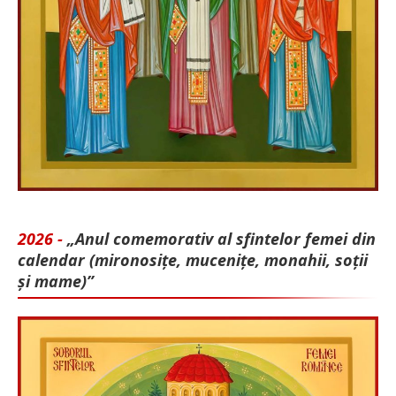
2026 -
„Anul comemorativ al sfintelor femei din
calendar (mironosițe, mu­cenițe, monahii, soții
și mame)”