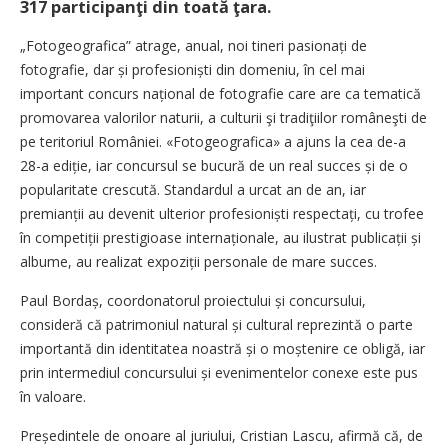
317 participanţi din toată ţara.
„Fotogeografica” atrage, anual, noi tineri pasionați de
fotografie, dar și profesioniști din domeniu, în cel mai
important concurs național de fotografie care are ca tematică
promovarea valorilor naturii, a culturii şi tradiţiilor româneşti de
pe teritoriul României. «Fotogeografica» a ajuns la cea ­de-a
28-a ediție, iar concursul se bucură de un real succes și de o
popularitate crescută. Standardul a urcat an de an, iar
premianții au devenit ulterior profesioniști respectați, cu trofee
în competiții prestigioase internaționale, au ilustrat publicații și
albume, au realizat expoziții personale de mare succes.
Paul Bordaș, coordonatorul proiectului și concursului,
consideră că patrimoniul natural și cultural reprezintă o parte
importantă din identitatea noastră și o moștenire ce obligă, iar
prin intermediul concursului și evenimentelor conexe este pus
în valoare.
Președintele de onoare al juriului, Cristian Lascu, afirmă că, de