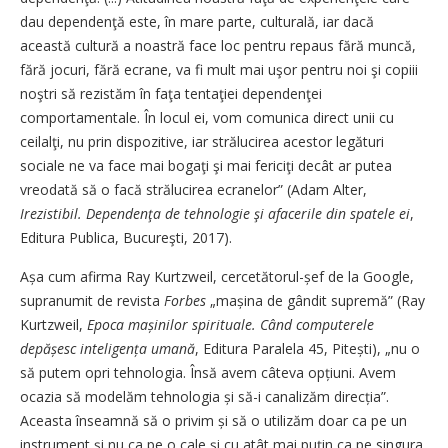
dau dependenţă este, în mare parte, culturală, iar dacă
această cultură a noastră face loc pentru repaus fără muncă,
fără jocuri, fără ecrane, va fi mult mai uşor pentru noi şi copiii
noştri să rezistăm în faţa tentaţiei dependenţei
comportamentale. În locul ei, vom comunica direct unii cu
ceilalţi, nu prin dispozitive, iar strălucirea acestor legături
sociale ne va face mai bogaţi şi mai fericiţi decât ar putea
vreodată să o facă strălucirea ecranelor” (Adam Alter,
Irezistibil. Dependenţa de tehnologie şi afacerile din spatele ei
,
Editura Publica, Bucureşti, 2017).
Așa cum afirma Ray Kurtzweil, cercetătorul-șef de la Google,
supranumit de revista
Forbes
„mașina de gândit supremă” (Ray
Kurtzweil,
Epoca mașinilor spirituale. Când computerele
depășesc inteligența umană
, Editura Paralela 45, Pitești), „nu o
să putem opri tehnologia. Însă avem câteva opțiuni. Avem
ocazia să modelăm tehnologia și să-i canalizăm direcția”.
Aceasta înseamnă să o privim și să o utilizăm doar ca pe un
instrument și nu ca pe o cale și cu atât mai puțin ca pe singura