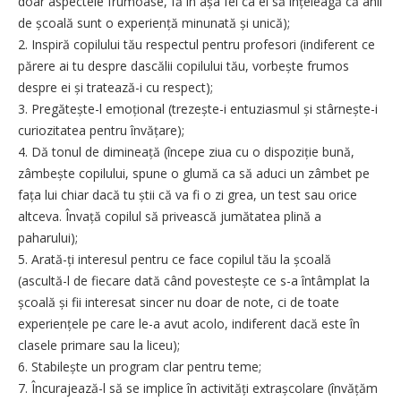
doar aspectele frumoase, fă în așa fel ca el să înțeleagă că anii
de școală sunt o experiență minunată și unică);
2. Inspiră copilului tău respectul pentru profesori (indiferent ce
părere ai tu despre dascălii copilului tău, vorbește frumos
despre ei și tratează-i cu respect);
3. Pregătește-l emoțional (trezește-i entuziasmul și stârnește-i
curiozitatea pentru învățare);
4. Dă tonul de dimineață (începe ziua cu o dispoziție bună,
zâmbește copilului, spune o glumă ca să aduci un zâmbet pe
fața lui chiar dacă tu știi că va fi o zi grea, un test sau orice
altceva. Învață copilul să privească jumătatea plină a
paharului);
5. Arată-ți interesul pentru ce face copilul tău la școală
(ascultă-l de fiecare dată când povestește ce s-a întâmplat la
școală și fii interesat sincer nu doar de note, ci de toate
experiențele pe care le-a avut acolo, indiferent dacă este în
clasele primare sau la liceu);
6. Stabilește un program clar pentru teme;
7. Încurajează-l să se implice în activități extrașcolare (învățăm