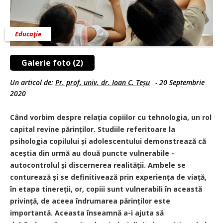
Educaţie
Galerie foto (2)
Un articol de:
Pr. prof. univ. dr. Ioan C. Teșu
-
20 Septembrie
2020
Când vorbim despre relația copiilor cu tehnologia, un rol
capital revine părinților. Studiile referitoare la
psihologia copilului și adolescentului demonstrează că
aceștia din urmă au două puncte vulnerabile -
autocontrolul și discernerea realității. Ambele se
conturează și se definitivează prin experiența de viață,
în etapa tinereții, or, copiii sunt vulnerabili în această
privință, de aceea îndrumarea părinților este
importantă. Aceasta înseamnă a-i ajuta să