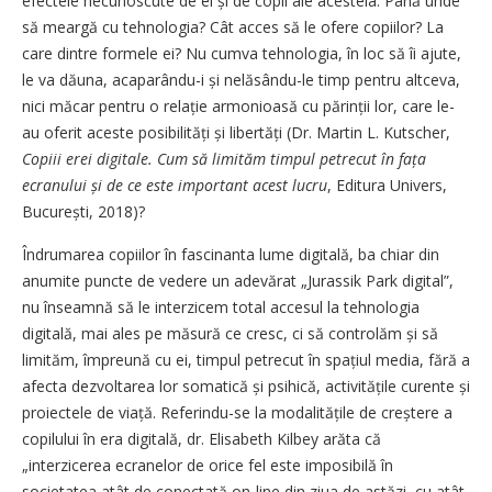
efectele necunoscute de ei și de copii ale acesteia. Până unde
să meargă cu tehnologia? Cât acces să le ofere copiilor? La
care dintre formele ei? Nu cumva tehnologia, în loc să îi ajute,
le va dăuna, acaparându-i și nelăsându-le timp pentru altceva,
nici măcar pentru o relație armonioasă cu părinții lor, care le-
au oferit aceste posibilități și libertăți (Dr. Martin L. Kutscher,
Copiii erei digitale. Cum să limităm timpul petrecut în fața
ecranului și de ce este important acest lucru
, Editura Univers,
București, 2018)?
Îndrumarea copiilor în fascinanta lume digitală, ba chiar din
anumite puncte de vedere un adevărat „Jurassik Park digital”,
nu înseamnă să le interzicem total accesul la tehnologia
digitală, mai ales pe măsură ce cresc, ci să controlăm și să
limităm, împreună cu ei, timpul petrecut în spațiul media, fără a
afecta dezvoltarea lor somatică și psihică, activitățile curente și
proiectele de viață. Referindu-se la moda­litățile de creștere a
copilului în era digitală, dr. Elisabeth Kilbey arăta că
„interzicerea ecranelor de orice fel este imposibilă în
societatea atât de conectată on-line din ziua de astăzi, cu atât