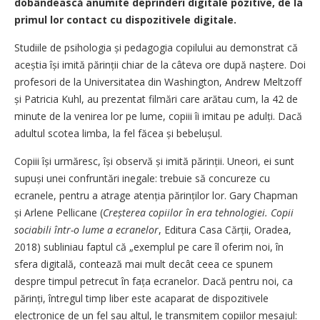
dobândească anumite deprinderi digitale pozitive, de la
primul lor contact cu dispozitivele digitale.
Studiile de psihologia și pedagogia copilului au demonstrat că
aceștia își imită pă­rin­ții chiar de la câteva ore după naștere. Doi
profesori de la Universitatea din Washington, Andrew Meltzoff
și Patricia Kuhl, au prezentat filmări care arătau cum, la 42 de
minute de la venirea lor pe lume, copiii îi imitau pe adulți. Dacă
adultul scotea limba, la fel făcea și bebelușul.
Copiii își urmăresc, își observă și imită părinții. Uneori, ei sunt
supuși unei confruntări inegale: trebuie să concureze cu
ecranele, pentru a atrage atenția părinților lor. Gary Chapman
și Arlene Pellicane (
Creșterea copiilor în era tehnologiei. Copii
sociabili într-o lume a ecranelor
, Editura Casa Cărții, Oradea,
2018) subliniau faptul că „exemplul
pe care îl oferim noi, în
sfera digitală, contează mai mult decât ceea ce spunem
despre timpul petrecut în fața ecranelor. Dacă pentru noi, ca
părinți, întregul timp liber este acaparat de dispozitivele
electronice de un fel sau altul, le transmitem copiilor mesajul: