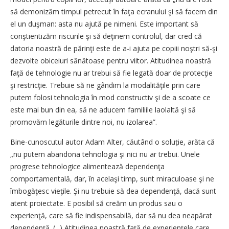
să demonizăm timpul petrecut în faţa ecranului şi să facem din
el un duşman: asta nu ajută pe nimeni. Este important să
conştientizăm riscurile şi să deţinem controlul, dar cred că
datoria noastră de părinţi este de a-i ajuta pe copiii noştri să-şi
dezvolte obiceiuri sănătoase pentru viitor. Atitudinea noastră
faţă de tehnologie nu ar trebui să fie legată doar de protecţie
şi restricţie. Trebuie să ne gândim la modalităţile prin care
putem folosi tehnologia în mod constructiv şi de a scoate ce
este mai bun din ea, să ne aducem familiile laolaltă şi să
promovăm legăturile dintre noi, nu izolarea”.
Bine-cunoscutul autor Adam Alter, căutând o soluție, arăta că
„nu putem abandona tehnologia şi nici nu ar trebui. Unele
progrese tehnologice alimentează dependenţa
comportamentală, dar, în acelaşi timp, sunt miraculoase şi ne
îmbogăţesc vieţile. Şi nu trebuie să dea dependenţă, dacă sunt
atent proiectate. E posibil să creăm un produs sau o
experienţă, care să fie indispensabilă, dar să nu dea neapărat
dependenţă. (...) Atitudinea noastră faţă de experienţele care