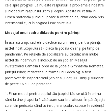
cale spre progres. Ea nu este răspunsul la problemele noastre
și nicidecum răspunsul ultim și deplin. Acesta nu rezidă în
lumea materială și nici nu poate fi oferit de ea, chiar dacă prin
intermediul ei, ci în bogata lume spirituală.
Mesajul unui cadru didactic pentru părinţi
În acelaşi timp, cadrele didactice au un mesaj pentru părinţi,
astfel încât „copilului să-i placă la şcoală chiar şi pe timp de
pandemie”. Pe reţelele de socializare au circulat mai multe
astfel de îndemnuri la început de an şcolar. Mesajul
învăţătoarei Camelia Florea de la Şcoala Gimnazială Remetea,
judeţul Bihor, redactat sub forma unui decalog, a fost
promovat de Inspectoratul Şcolar al Judeţului Timiş şi vizionat
de peste 16.500 de persoane:
1. Fii un model pentru copilul tău (copilul tău se uită în primul
rând la tine și apoi la învățătoare sau la profesor. Împărtășește
cu el din perioada când tu însuți erai școlar, scoate în evidență