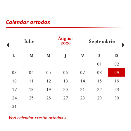
Calendar ortodox
‹
›
August
Iulie
Septembrie
O
2026
L
M
M
J
V
S
D
01
02
03
04
05
06
07
08
09
10
11
12
13
14
15
16
17
18
19
20
21
22
23
24
25
26
27
28
29
30
31
Vezi calendar crestin ortodox »