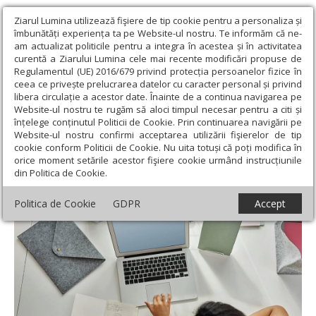
Ziarul Lumina utilizează fişiere de tip cookie pentru a personaliza și
îmbunătăți experiența ta pe Website-ul nostru. Te informăm că ne-
am actualizat politicile pentru a integra în acestea și în activitatea
curentă a Ziarului Lumina cele mai recente modificări propuse de
Regulamentul (UE) 2016/679 privind protecția persoanelor fizice în
ceea ce privește prelucrarea datelor cu caracter personal și privind
libera circulație a acestor date. Înainte de a continua navigarea pe
Website-ul nostru te rugăm să aloci timpul necesar pentru a citi și
Ziarul Lumina
›
Educaţie și Cultură
›
Educaţie
›
Relația părinților
înțelege conținutul Politicii de Cookie. Prin continuarea navigării pe
cu tehnologia, tipar în educația copiilor
Website-ul nostru confirmi acceptarea utilizării fişierelor de tip
cookie conform Politicii de Cookie. Nu uita totuși că poți modifica în
Relația părinților cu tehnologia, tipar în
orice moment setările acestor fişiere cookie urmând instrucțiunile
din Politica de Cookie.
educația copiilor
Politica de Cookie
GDPR
Accept