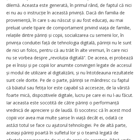
dilemă. Aceasta este generată, în primul rând, de faptul că nici
ei nu au o instrucție în această privință. Dacă din familia de
proveniență, în care s-au născut și au fost educați, au mai
preluat unele tipare de comportament privind viața de familie,
relațiile dintre părinți și copii, socializarea cu semenii lor, în
privința conduitei față de tehnologia digitală, părinții nu le sunt
de nici un folos, pentru că au trăit în alte vremuri, în care nici
nu se vorbea despre „revoluția digitală”. De aceea, ei probează
pe ei însiși și pe copiii lor anumite convingeri legate de accesul
și modul de utilizare al digitalizării, și nu întotdeauna rezultatele
sunt cele dorite. Pe de o parte, părinții se mândresc cu faptul
că băiatul sau fetița lor este capabil să acceseze, de la vârstă
foarte mică, dispozitivele digitale, lucru pe care ei nu l-au făcut.
Iar aceasta este socotită de către părinți o performanță
vrednică de apreciere și de laudă. Ei socotesc că în acest mod
copiii vor avea mai multe șanse în viață decât ei, odată ce
astăzi totul se face cu ajutorul tehnologiei. Pe de altă parte,
aceiași părinți poartă în sufletul lor și o teamă legată de