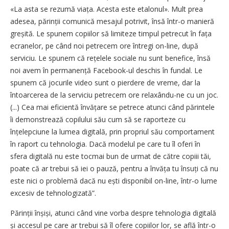
«La asta se rezumă viața. Acesta este etalonul». Mult prea
adesea, părinții comunică mesajul potrivit, însă într-o manieră
greșită. Le spunem copiilor să limiteze timpul petrecut în fața
ecranelor, pe când noi petrecem ore întregi on-line, după
serviciu. Le spunem că rețelele sociale nu sunt benefice, însă
noi avem în permanență Facebook-ul deschis în fundal. Le
spunem că jocurile video sunt o pierdere de vreme, dar la
întoarcerea de la serviciu petrecem ore relaxându-ne cu un joc.
(...) Cea mai eficientă învă­țare se petrece atunci când părintele
îi demonstrează copilului său cum să se raporteze cu
înțelepciune la lumea digitală, prin propriul său comportament
în raport cu tehnologia. Dacă modelul pe care tu îl oferi în
sfera digitală nu este tocmai bun de urmat de către copiii tăi,
poate că ar trebui să iei o pauză, pentru a învăța tu însuți că nu
este nici o problemă dacă nu ești disponibil on-line, într-o lume
excesiv de tehnologizată”.
Părinții înșiși, atunci când vine vorba despre tehnologia digitală
și accesul pe care ar trebui să îl ofere copiilor lor, se află într-o