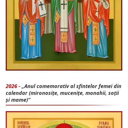
2026 -
„Anul comemorativ al sfintelor femei din
calendar (mironosițe, mu­cenițe, monahii, soții
și mame)”