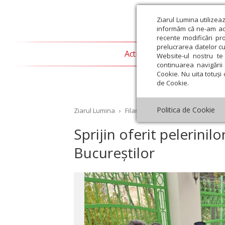
Ziarul Lumina utilizea
informăm că ne-am actu
recente modificări pr
prelucrarea datelor cu
Actualitate religioasă
T
Website-ul nostru te 
continuarea navigării 
Cookie. Nu uita totuși 
de Cookie.
Politica de Cookie
Ziarul Lumina
›
Filantropie
›
Sprijin oferit peleri
Sprijin oferit pelerinilo
Bucureștilor
st
Septembrie
Octombrie
Noiembrie
Decembrie
Ianuar