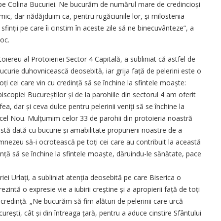
ți pe Colina Bucuriei. Ne bucurăm de numărul mare de credincioși
mic, dar nădăjduim ca, pentru rugăciunile lor, și milostenia
finții pe care îi cinstim în aceste zile să ne binecuvânteze”, a
oc.
ereu al Protoieriei Sector 4 Capitală, a subliniat că astfel de
rie duhovnicească deosebită, iar grija față de pelerini este o
 toți cei care vin cu credință să se închine la sfintele moaște:
episcopiei Bucureștilor și de la parohiile din sectorul 4 am oferit
ea, dar și ceva dulce pentru pelerinii veniți să se închine la
 cel Nou. Mulțumim celor 33 de parohii din protoieria noastră
stă dată cu bucurie și amabilitate propunerii noastre de a
umnezeu să-i ocrotească pe toți cei care au contribuit la această
edință să se închine la sfintele moaște, dăruindu-le sănătate, pace
iei Urlați, a subliniat atenția deosebită pe care Biserica o
zintă o expresie vie a iubirii creștine și a apropierii față de toți
 credință. „Ne bucurăm să fim alături de pelerinii care urcă
ucurești, cât și din întreaga țară, pentru a aduce cinstire Sfântului