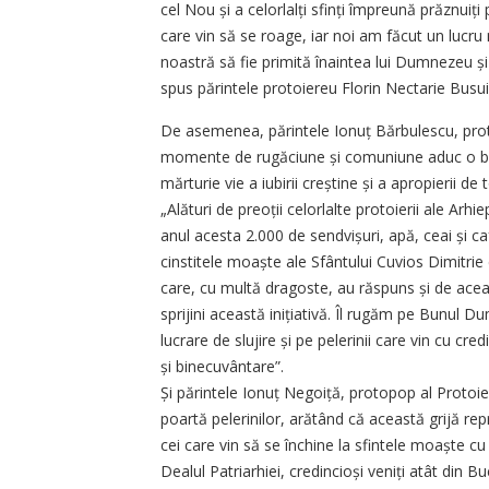
cel Nou și a celorlalți sfinți împreună prăznui
care vin să se roage, iar noi am făcut un lucru 
noastră să fie primită înaintea lui Dumnezeu și s
spus părintele protoiereu Florin Nectarie Busui
De asemenea, părintele Ionuț Bărbulescu, protoi
momente de rugăciune și comuniune aduc o bucu
mărturie vie a iubirii creștine și a apropierii de
„Alături de preoții celorlalte protoierii ale Arhi
anul acesta 2.000 de sendvișuri, apă, ceai și caf
cinstitele moaște ale Sfântului Cuvios Dimitrie
care, cu multă dragoste, au răspuns și de acea
sprijini această inițiativă. Îl rugăm pe Bunul D
lucrare de slujire și pe pelerinii care vin cu cr
și binecuvântare”.
Și părintele Ionuț Negoiță, protopop al Protoier
poartă pelerinilor, arătând că această grijă repre
cei care vin să se închine la sfintele moaște cu
Dealul Patriarhiei, cre­dincioși veniți atât din B