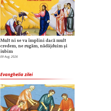
Mult ni se va împlini dacă mult
credem, ne rugăm, nădăjduim și
iubim
09 Aug, 2026
Evanghelia zilei