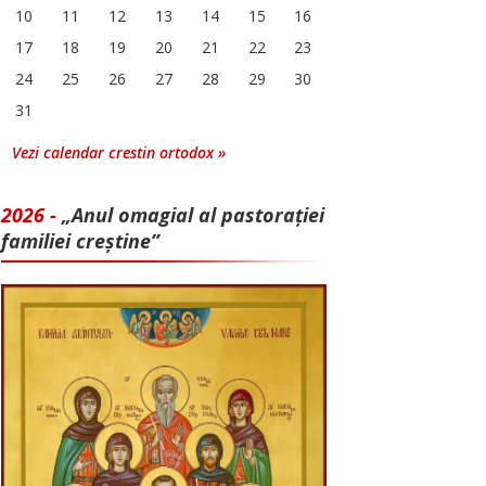
10
11
12
13
14
15
16
17
18
19
20
21
22
23
24
25
26
27
28
29
30
31
Vezi calendar crestin ortodox »
2026 -
„Anul omagial al pastorației
familiei creștine”