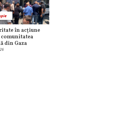
opie
ritate în acțiune
 comunitatea
nă din Gaza
026