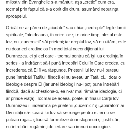
milostiv din Evanghelie s-a mântuit, aşa „eretic” cum era,
tocmai prin faptul că s-a oprit din drum, asumând neputinţa
aproapelui.
Oricât ne-ar părea de „ciudate” sau chiar „nedrepte” legile lumii
spirituale, întotdeauna, în orice loc şi-n orice timp, alesul este
Iov, nu „cucernicii” săi prieteni; iar dreptul Iov, să nu uităm, este
nu doar cel credincios în mod total necondiţionat lui
Dumnezeu, ci şi cel care - tocmai pentru că îşi lua credinţa în
serios - a îndrăznit să-I pună întrebări Celui în Care credea, cu
încrederea că El îi va răspunde. Prietenii lui Iov nu-I puteau
pune întrebări Tatălui, fiindcă ei nu aveau un Tată, ci... doar o
ideologie despre El (iar unei ideologii nu-i poţi pune întrebări
fiindcă, dacă ai chestiona-o, ea n-ar mai rămâne ideologie, ci
ar prinde viaţă). Tocmai de aceea, poate, în finalul Cărţii Iov,
Dumnezeu îi îndeamnă pe prietenii „cucernici” şi „apărători” ai
Divinităţii să-i ceară lui Iov să se roage pentru ei: ei nu se
puteau ruga... ştiau să formuleze doar sloganuri şi justificări,
nu întrebări, rugăminţi de iertare sau imnuri doxologice.