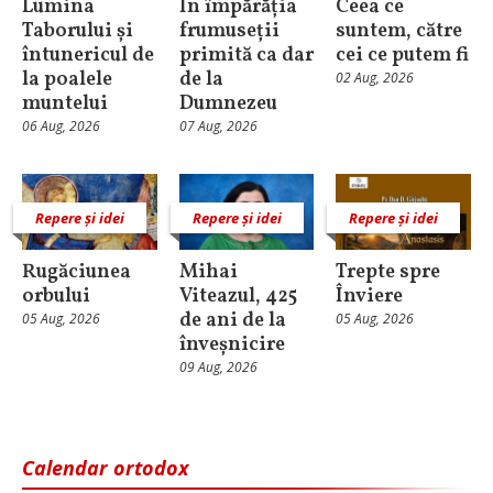
Lumina
În împărăția
Ceea ce
Taborului și
frumuseții
suntem, către
întunericul de
primită ca dar
cei ce putem fi
la poalele
de la
02 Aug, 2026
muntelui
Dumnezeu
06 Aug, 2026
07 Aug, 2026
Repere și idei
Repere și idei
Repere și idei
Rugăciunea
Mihai
Trepte spre
orbului
Viteazul, 425
Înviere
de ani de la
05 Aug, 2026
05 Aug, 2026
înveșnicire
09 Aug, 2026
Calendar ortodox