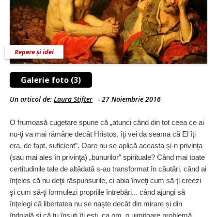
Repere și idei
Galerie foto (3)
Un articol de:
Laura Stifter
-
27 Noiembrie 2016
O frumoasă cugetare spune că „atunci când din tot ceea ce ai
nu-ţi va mai rămâne decât Hristos, îţi vei da seama că El îţi
era, de fapt, suficient”. Oare nu se aplică aceasta şi-n privinţa
(sau mai ales în privinţa) „bunurilor” spirituale? Când mai toate
certitudinile tale de altădată s-au transformat în căutări, când ai
înţeles că nu deţii răspunsurile, ci abia înveţi cum să-ţi creezi
şi cum să-ţi formulezi propriile întrebări... când ajungi să
înţelegi că libertatea nu se naşte decât din mirare și din
îndoială şi că tu însuţi îţi eşti, ca om, o uimitoare problemă