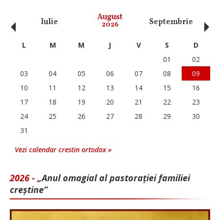
‹
›
August
Iulie
Septembrie
O
2026
L
M
M
J
V
S
D
01
02
03
04
05
06
07
08
09
10
11
12
13
14
15
16
17
18
19
20
21
22
23
24
25
26
27
28
29
30
31
Vezi calendar crestin ortodox »
2026 -
„Anul omagial al pastorației familiei
creștine”