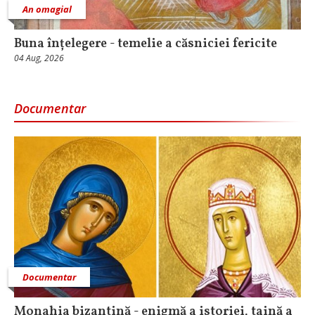
An omagial
Buna înțelegere - temelie a căsniciei fericite
04 Aug, 2026
Documentar
Documentar
Monahia bizantină - enigmă a istoriei, taină a