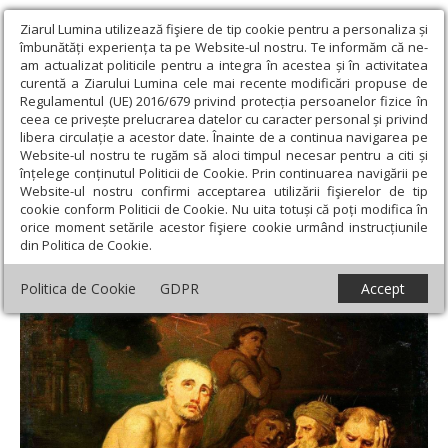
Ziarul Lumina utilizează fişiere de tip cookie pentru a personaliza și
îmbunătăți experiența ta pe Website-ul nostru. Te informăm că ne-
am actualizat politicile pentru a integra în acestea și în activitatea
curentă a Ziarului Lumina cele mai recente modificări propuse de
Regulamentul (UE) 2016/679 privind protecția persoanelor fizice în
ceea ce privește prelucrarea datelor cu caracter personal și privind
libera circulație a acestor date. Înainte de a continua navigarea pe
Website-ul nostru te rugăm să aloci timpul necesar pentru a citi și
Ziarul Lumina
›
Opinii
›
Repere și idei
›
„A crede” versus „a
înțelege conținutul Politicii de Cookie. Prin continuarea navigării pe
întreba” sau despre legile lumii spirituale
Website-ul nostru confirmi acceptarea utilizării fişierelor de tip
cookie conform Politicii de Cookie. Nu uita totuși că poți modifica în
„A crede” versus „a întreba” sau despre
orice moment setările acestor fişiere cookie urmând instrucțiunile
din Politica de Cookie.
legile lumii spirituale
Politica de Cookie
GDPR
Accept