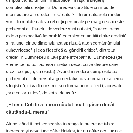
dimpotrivă, actul „uimirii filosofice” în fața măreției și
complexității creației lui Dumnezeu constituie un mod de
manifestare a încrederii în Creator?... În următoarele rânduri,
vor fi formulate câteva reflecții personale pe marginea acestei
problematici. Punctul de vedere susținut aici, în acest sens,
este o perspectivă favorabilă complementarității dintre credință
și rațiune, dintre dimensiunea spirituală a „discernământului
duhovnicesc” și cea filosofică a „gândirii critice”, dintre „a
crede” în Dumnezeu și „a-I pune întrebări” lui Dumnezeu (de
vreme ce nu poți adresa întrebări decât cuiva despre care
crezi, cel puțin, că există). Având în vedere complexitatea
problematicii, demersul argumentativ nu va urmări o schemă
silogistică, ci va fi construit sub forma unor reflecții, adresate
„prietenilor lui Iov”, de ieri și de astăzi.
„El este Cel de-a pururi căutat: nu-L găsim decât
căutându-L mereu”
Atunci când îți poţi concentra întreaga ta putere de iubire,
încredere şi devoţiune către Hristos, iar nu către certitudinile