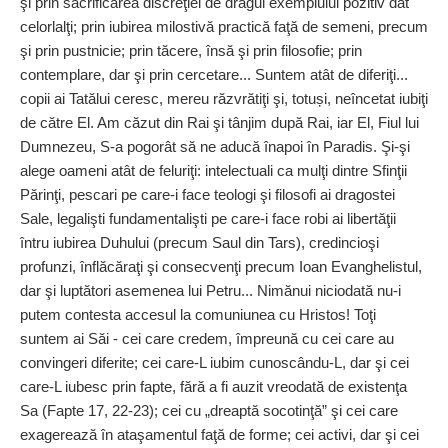
şi prin sacrificarea discreţiei de dragul exemplului pozitiv dat
celorlalţi; prin iubirea milostivă practică faţă de semeni, precum
şi prin pustnicie; prin tăcere, însă şi prin filosofie; prin
contemplare, dar şi prin cercetare... Suntem atât de diferiţi...
copii ai Tatălui ceresc, mereu răzvrătiţi şi, totuși, neîncetat iubiţi
de către El. Am căzut din Rai şi tânjim după Rai, iar El, Fiul lui
Dumnezeu, S-a pogorât să ne aducă înapoi în Paradis. Şi-şi
alege oameni atât de feluriţi: intelectuali ca mulţi dintre Sfinţii
Părinţi, pescari pe care-i face teologi şi filosofi ai dragostei
Sale, legalişti fundamentalişti pe care-i face robi ai libertăţii
întru iubirea Duhului (precum Saul din Tars), credincioşi
profunzi, înflăcăraţi şi consecvenţi precum Ioan Evanghelistul,
dar şi luptători asemenea lui Petru... Nimănui niciodată nu-i
putem contesta accesul la comuniunea cu Hristos! Toţi
suntem ai Săi - cei care credem, împreună cu cei care au
convingeri diferite; cei care-L iubim cunoscându-L, dar şi cei
care-L iubesc prin fapte, fără a fi auzit vreodată de existenţa
Sa (Fapte 17, 22-23); cei cu „dreaptă socotinţă” şi cei care
exagerează în ataşamentul faţă de forme; cei activi, dar şi cei