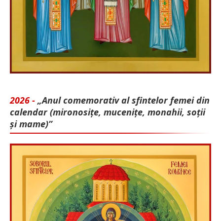
2026 -
„Anul comemorativ al sfintelor femei din
calendar (mironosițe, mu­cenițe, monahii, soții
și mame)”