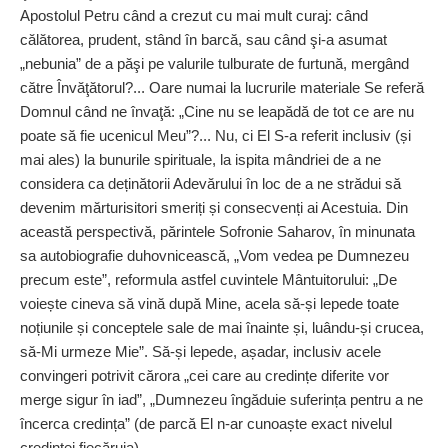
Apostolul Petru când a crezut cu mai mult curaj: când
călătorea, prudent, stând în barcă, sau când şi-a asumat
„nebunia” de a păşi pe valurile tulburate de furtună, mergând
către Învăţătorul?... Oare numai la lucrurile materiale Se referă
Domnul când ne învaţă: „Cine nu se leapădă de tot ce are nu
poate să fie ucenicul Meu”?... Nu, ci El S-a referit inclusiv (și
mai ales) la bunurile spirituale, la ispita mândriei de a ne
considera ca deținătorii Adevărului în loc de a ne strădui să
devenim mărturisitori smeriți și consecvenți ai Acestuia. Din
această perspectivă, părintele Sofronie Saharov, în minunata
sa autobiografie duhovnicească, „Vom vedea pe Dumnezeu
precum este”, reformula astfel cuvintele Mântuitorului: „De
voiește cineva să vină după Mine, acela să-și lepede toate
noțiunile și conceptele sale de mai înainte și, luându-și crucea,
să-Mi urmeze Mie”. Să-și lepede, așadar, inclusiv acele
convingeri potrivit cărora „cei care au credințe diferite vor
merge sigur în iad”, „Dumnezeu îngăduie suferința pentru a ne
încerca credința” (de parcă El n-ar cunoaște exact nivelul
credinței fiecăruia).