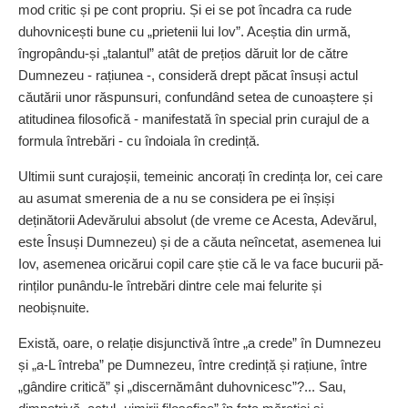
mod critic și pe cont propriu. Și ei se pot încadra ca rude
duhovnicești bune cu „prietenii lui Iov”. Aceștia din urmă,
îngropându-și „talantul” atât de prețios dăruit lor de către
Dumnezeu - rațiunea -, consideră drept păcat însuși actul
căutării unor răspunsuri, confundând setea de cunoaștere și
atitudinea filosofică - manifestată în special prin curajul de a
formula întrebări - cu îndoiala în credință.
Ultimii sunt curajoșii, temeinic ancorați în credința lor, cei care
au asumat smerenia de a nu se considera pe ei înșiși
deținătorii Adevărului absolut (de vreme ce Acesta, Adevărul,
este Însuși Dumnezeu) și de a căuta neîncetat, asemenea lui
Iov, asemenea oricărui copil care știe că le va face bucurii pă­
rin­ților punându-le întrebări dintre cele mai felurite și
neobișnuite.
Există, oare, o relație disjunctivă între „a crede” în Dumnezeu
și „a-L întreba” pe Dumnezeu, între credință și rațiune, între
„gândire critică” și „discernământ duhovnicesc”?... Sau,