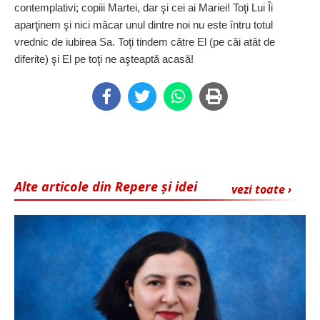
contemplativi; copiii Martei, dar şi cei ai Mariei! Toţi Lui Îi
aparţinem şi nici măcar unul dintre noi nu este întru totul
vrednic de iubirea Sa. Toţi tindem către El (pe căi atât de
diferite) şi El pe toţi ne aşteaptă acasă!
Alte articole din Repere și idei
vezi toate ›