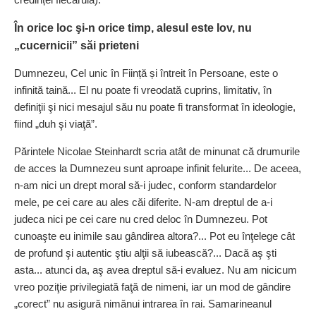
În orice loc şi-n orice timp, alesul este Iov, nu
„cucernicii” săi prieteni
Dumnezeu, Cel unic în Ființă și întreit în Persoane, este o
infinită taină... El nu poate fi vreodată cuprins, limitativ, în
definiţii şi nici mesajul său nu poate fi transformat în ideologie,
fiind „duh şi viaţă”.
Părintele Nicolae Steinhardt scria atât de minunat că drumurile
de acces la Dumnezeu sunt aproape infinit felurite... De aceea,
n-am nici un drept moral să-i judec, conform standardelor
mele, pe cei care au ales căi diferite. N-am dreptul de a-i
judeca nici pe cei care nu cred deloc în Dumnezeu. Pot
cunoaşte eu inimile sau gândirea altora?... Pot eu înţelege cât
de profund şi autentic ştiu alţii să iubească?... Dacă aş şti
asta... atunci da, aş avea dreptul să-i evaluez. Nu am nicicum
vreo poziţie privilegiată faţă de nimeni, iar un mod de gândire
„corect” nu asigură nimănui intrarea în rai. Samarineanul