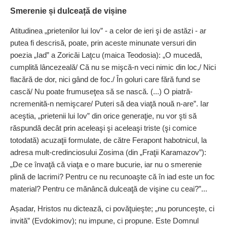
Smerenie și dulceață de vișine
Atitudinea „prietenilor lui Iov” - a celor de ieri şi de astăzi - ar
putea fi descrisă, poate, prin aceste minunate versuri din
poezia „Iad” a Zoricăi Laţcu (maica Teodosia): „O mucedă,
cumplită lâncezeală/ Că nu se mişcă-n veci nimic din loc,/ Nici
flacără de dor, nici gând de foc./ În goluri care fără fund se
cască/ Nu poate frumuseţea să se nască. (...) O piatră-
ncremenită-n nemişcare/ Puteri să dea viaţă nouă n-are”. Iar
aceştia, „prietenii lui Iov” din orice generaţie, nu vor şti să
răspundă decât prin aceleaşi şi aceleaşi triste (şi comice
totodată) acuzaţii formulate, de către Ferapont habotnicul, la
adresa mult-credinciosului Zosima (din „Fraţii Karamazov”):
„De ce învaţă că viaţa e o mare bucurie, iar nu o smerenie
plină de lacrimi? Pentru ce nu recunoaşte că în iad este un foc
material? Pentru ce mănâncă dulceaţă de vişine cu ceai?”...
Așadar, Hristos nu dictează, ci povăţuieşte; „nu porunceşte, ci
invită” (Evdokimov); nu impune, ci propune. Este Domnul