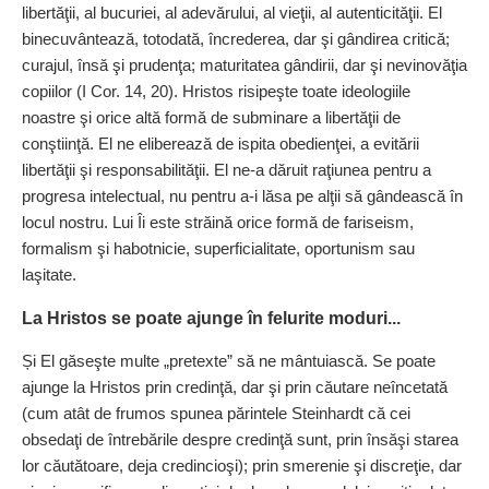
libertăţii, al bucuriei, al adevărului, al vieţii, al autenticităţii. El
binecuvântează, totodată, încrederea, dar şi gândirea critică;
curajul, însă şi prudenţa; maturitatea gândirii, dar şi nevinovăţia
copiilor (I Cor. 14, 20). Hristos risipeşte toate ideologiile
noastre şi orice altă formă de subminare a libertăţii de
conştiinţă. El ne eliberează de ispita obedienţei, a evitării
libertăţii şi responsabilităţii. El ne-a dăruit raţiunea pentru a
progresa intelectual, nu pentru a-i lăsa pe alţii să gândească în
locul nostru. Lui Îi este străină orice formă de fariseism,
formalism şi habotnicie, superficialitate, oportunism sau
laşitate.
La Hristos se poate ajunge în felurite moduri...
Și El găseşte multe „pretexte” să ne mântuiască. Se poate
ajunge la Hristos prin credinţă, dar şi prin căutare neîncetată
(cum atât de frumos spunea părintele Steinhardt că cei
obsedaţi de întrebările despre credinţă sunt, prin însăşi starea
lor căutătoare, deja credincioşi); prin smerenie şi discreţie, dar