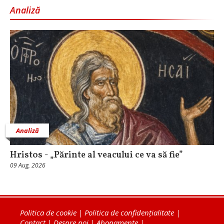
Analiză
Analiză
Hristos - „Părinte al veacului ce va să fie”
09 Aug, 2026
Politica de cookie
|
Politica de confidențialitate
|
Contact
|
Despre noi
|
Abonamente
|