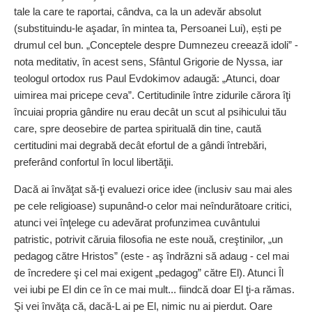
tale la care te raportai, cândva, ca la un adevăr absolut
(substituindu-le aşadar, în mintea ta, Persoanei Lui), ești pe
drumul cel bun. „Conceptele despre Dumnezeu creează idoli” -
nota meditativ, în acest sens, Sfântul Grigorie de Nyssa, iar
teologul ortodox rus Paul Evdokimov adaugă: „Atunci, doar
uimirea mai pricepe ceva”. Certitudinile între zidurile cărora îţi
încuiai propria gândire nu erau decât un scut al psihicului tău
care, spre deosebire de partea spirituală din tine, caută
certitudini mai degrabă decât efortul de a gândi întrebări,
preferând confortul în locul libertăţii.
Dacă ai învăţat să-ţi evaluezi orice idee (inclusiv sau mai ales
pe cele religioase) supunând-o celor mai neîndurătoare critici,
atunci vei înţelege cu adevărat profunzimea cuvântului
patristic, potrivit căruia filosofia ne este nouă, creştinilor, „un
pedagog către Hristos” (este - aş îndrăzni să adaug - cel mai
de încredere şi cel mai exigent „pedagog” către El). Atunci Îl
vei iubi pe El din ce în ce mai mult... fiindcă doar El ţi-a rămas.
Şi vei învăţa că, dacă-L ai pe El, nimic nu ai pierdut. Oare