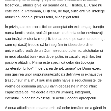
filosofică... atunci îţi vei da seama că El, Hristos, El, Care nu
este idee, ci Persoană, El îţi era, de fapt, suficient! Vei înţelege
atunci că, dacă ai pierdut totul, ai câştigat totul.
În privința aspectelor dificil de acceptat din existența și funcțio­
narea lumii create, realități precum: suferința celor nevinovați
sau însăși existența morții fizice, aspecte pe care nu putem ști
cum (și dacă) trebuie să le integrăm în ideea de ordine
universală creată de un Dumnezeu atotputernic, atotștiutor și
în mod absolut bun - există cel puțin, în cazul creștinilor, trei
posibile atitudini. Prima este specifică celor din tipologia
„prietenilor lui Iov”: încercarea de a-L „apăra” pe Dumnezeu,
prin găsirea unor răspunsuri/explicații definitive și exhaustive
(răspunsuri mai mult sau mai puțin naive și reducționiste, de
vreme ce iconomia planului divin depă­șește în mod infinit
capacitatea de înțelegere a rațiunii umane), integrând,
eventual, în aceste explicații, și actul judecării aproapelui.
A doua atitudine este caracteristică celor temători de a gândi în