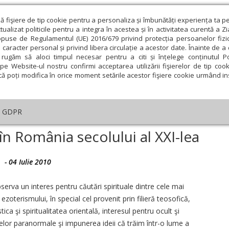
ză fişiere de tip cookie pentru a personaliza și îmbunătăți experiența ta p
alizat politicile pentru a integra în acestea și în activitatea curentă a Z
opuse de Regulamentul (UE) 2016/679 privind protecția persoanelor fizi
 caracter personal și privind libera circulație a acestor date. Înainte de 
eologie și spiritualitate
Educaţie și Cultură
Societate
rugăm să aloci timpul necesar pentru a citi și înțelege conținutul Pol
pe Website-ul nostru confirmi acceptarea utilizării fişierelor de tip cook
că poți modifica în orice moment setările acestor fişiere cookie urmând ins
Editorial
Repere și idei
Pilda zilei
GDPR
ative spirituale“ în România secolului al XXI-lea
 în România secolului al XXI-lea
-
04 Iulie 2010
ie
Februarie
Martie
Aprilie
Mai
Iunie
erva un interes pentru căutări spirituale dintre cele mai
oterismului, în special cel provenit prin filieră teosofică,
ica şi spiritualitatea orientală, interesul pentru ocult şi
lor paranormale şi impunerea ideii că trăim într-o lume a