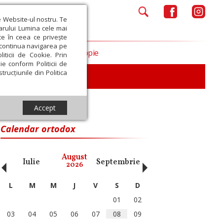
e Website-ul nostru. Te
iarului Lumina cele mai
ce în ceea ce privește
a continua navigarea pe
Opinii
Filantropie
iticii de Cookie. Prin
ie conform Politicii de
trucțiunile din Politica
Accept
Calendar ortodox
‹
›
August
Iulie
Septembrie
Octombrie
Noiembri
2026
L
M
M
J
V
S
D
01
02
03
04
05
06
07
08
09