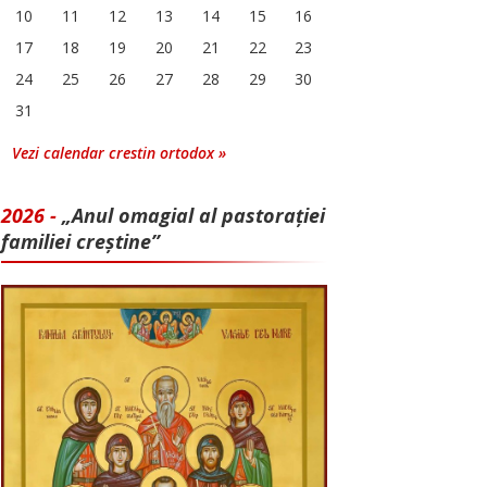
10
11
12
13
14
15
16
17
18
19
20
21
22
23
24
25
26
27
28
29
30
31
Vezi calendar crestin ortodox »
2026 -
„Anul omagial al pastorației
familiei creștine”