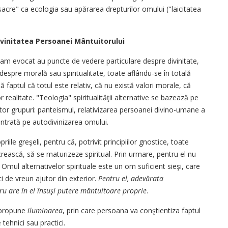
sacre" ca ecologia sau apărarea drepturilor omului ("laicitatea
divinitatea Persoanei Mântuitorului
e-am evocat au puncte de vedere particulare despre divinitate,
espre morală sau spiritualitate, toate aflându-se în totală
ă faptul că totul este relativ, că nu există valori morale, că
 realitate. "Teologia" spiritualităţii alternative se bazează pe
tor grupuri: panteismul, relativizarea persoanei divino-umane a
entrată pe autodivinizarea omului.
le greşeli, pentru că, potrivit principiilor gnostice, toate
 crească, să se maturizeze spiritual. Prin urmare, pentru el nu
e. Omul alternativelor spirituale este un om suficient sieşi, care
ci de vreun ajutor din exterior.
Pentru el, adevărata
ucru are în el însuşi putere mântuitoare proprie
.
ă propune
iluminarea
, prin care persoana va conştientiza faptul
 tehnici sau practici.