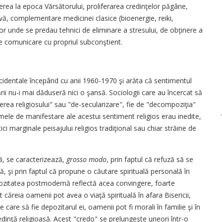
cerea la epoca Vărsătorului, proliferarea credinţelor păgâne,
ă, complementare medicinei clasice (bioenergie, reiki,
lor unde se predau tehnici de eliminare a stresului, de obţinere a
de comunicare cu propriul subconştient.
m
cidentale începând cu anii 1960-1970 şi arăta că sentimentul
zării nu-i mai dăduseră nici o şansă. Sociologii care au încercat să
rea religiosului" sau "de-secularizare", fie de "decompoziţia"
mele de manifestare ale acestui sentiment religios erau inedite,
ici marginale peisajului religios tradiţional sau chiar străine de
ă, se caracterizează,
grosso modo
, prin faptul că refuză să se
vă, şi prin faptul că propune o căutare spirituală personală în
ligiozitatea postmodernă reflectă acea convingere, foarte
 căreia oamenii pot avea o viaţă spirituală în afara Bisericii,
 care să fie depozitarul ei, oamenii pot fi morali în familie şi în
dinţă religioasă. Acest "credo" se prelungeşte uneori într-o