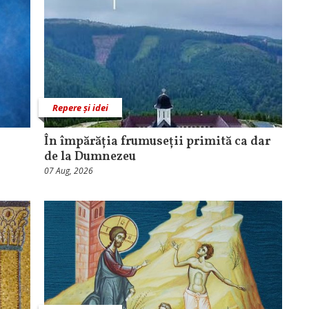
Repere și idei
În împărăția frumuseții primită ca dar
de la Dumnezeu
07 Aug, 2026