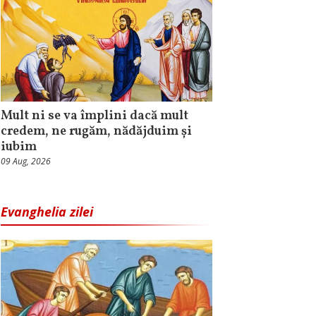
Mult ni se va împlini dacă mult
credem, ne rugăm, nădăjduim și
iubim
09 Aug, 2026
Evanghelia zilei