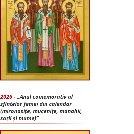
2026 -
„Anul comemorativ al
sfintelor femei din calendar
(mironosițe, mu­cenițe, monahii,
soții și mame)”