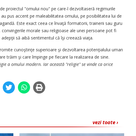
 de proiectul "omului nou" pe care-l dezvoltaseră regimurile
le au pus accent pe maleabilitatea omului, pe posibilitatea lui de
gandă. Este exact ceea ce învaţă formatorii, trainerii sau guru
, convingerile morale sau religioase ale unei persoane pot fi
adepţii să aibă sentimentul că îşi creează viaţa.
promite cunoştinţe superioare şi dezvoltarea potenţialului uman
re trăim şi care împinge pe fiecare la realizarea de sine.
ligie a omului modern. Iar această "religie" se vinde ca orice
vezi toate ›