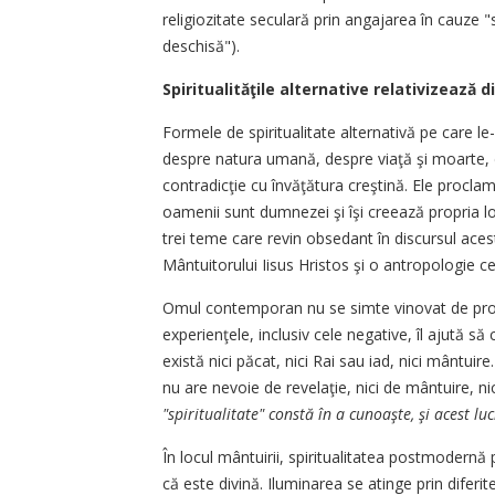
religiozitate seculară prin angajarea în cauze "
deschisă").
Spiritualităţile alternative relativizează 
Formele de spiritualitate alternativă pe care l
despre natura umană, despre viaţă şi moarte, d
contradicţie cu învăţătura creştină. Ele proclam
oamenii sunt dumnezei şi îşi creează propria lor
trei teme care revin obsedant în discursul aces
Mântuitorului Iisus Hristos şi o antropologie c
Omul contemporan nu se simte vinovat de proprii
experienţele, inclusiv cele negative, îl ajută să
există nici păcat, nici Rai sau iad, nici mântuir
nu are nevoie de revelaţie, nici de mântuire, ni
"spiritualitate" constă în a cunoaşte, şi acest l
În locul mântuirii, spiritualitatea postmodern
că este divină. Iluminarea se atinge prin diferite