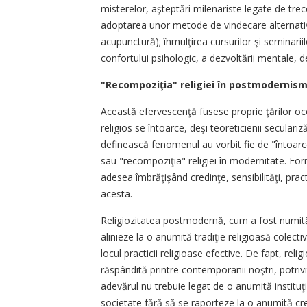
misterelor, aşteptări milenariste legate de tre
adoptarea unor metode de vindecare alternativ
acupunctură); înmulţirea cursurilor şi seminarii
confortului psihologic, a dezvoltării mentale, 
"Recompoziţia" religiei în postmodernis
Această efervescenţă fusese proprie ţărilor oc
religios se întoarce, deşi teoreticienii seculari
definească fenomenul au vorbit fie de "întoarce
sau "recompoziţia" religiei în modernitate. For
adesea îmbrăţişând credinţe, sensibilităţi, pract
acesta.
Religiozitatea postmodernă, cum a fost numit
alinieze la o anumită tradiţie religioasă colecti
locul practicii religioase efective. De fapt, re
răspândită printre contemporanii noştri, potrivit
adevărul nu trebuie legat de o anumită instituţie
societate fără să se raporteze la o anumită cre