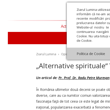
Ziarul Lumina utilizea
informăm că ne-am actu
recente modificări pr
prelucrarea datelor cu
Actualitate religioasă
T
Website-ul nostru te 
continuarea navigării 
Cookie. Nu uita totuși 
de Cookie.
Politica de Cookie
Ziarul Lumina
›
Opinii
›
Repere și idei
›
„Altern
„Alternative spirituale“
Un articol de:
Pr. Prof. Dr. Radu Petre Mureșan
st
Septembrie
Octombrie
Noiembrie
Decembrie
Ianuar
În România ultimelor două decenii se poate obs
diverse, care au ca numitor comun valorizarea ez
fascinaţia faţă de tot ceea ce este legat de mist
iraţional, popularizarea exacerbată a fenomene