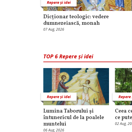
Repere și idei
Dicționar teologic: vedere
dumnezeiască, monah
07 Aug, 2026
TOP 6 Repere și idei
Repere și idei
Repere 
Lumina Taborului și
Ceea c
întunericul de la poalele
ce put
muntelui
02 Aug, 2
06 Aug, 2026