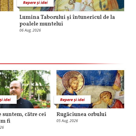
Repere și idei
Lumina Taborului și întunericul de la
poalele muntelui
06 Aug, 2026
și idei
Repere și idei
e suntem, către cei
Rugăciunea orbului
em fi
05 Aug, 2026
026