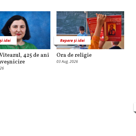
și idei
Repere și idei
Viteazul, 425 de ani
Ora de religie
nveșnicire
03 Aug, 2026
026