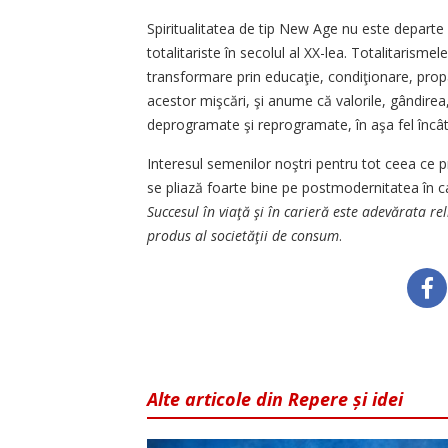
Spiritualitatea de tip New Age nu este departe
totalitariste în secolul al XX-lea. Totalitarisme
transformare prin educaţie, condiţionare, propa
acestor mişcări, şi anume că valorile, gândirea
deprogramate şi reprogramate, în aşa fel încât 
Interesul semenilor noştri pentru tot ceea ce 
se pliază foarte bine pe postmodernitatea în ca
Succesul în viaţă şi în carieră este adevărata re
produs al societăţii de consum
.
Alte articole din Repere și idei