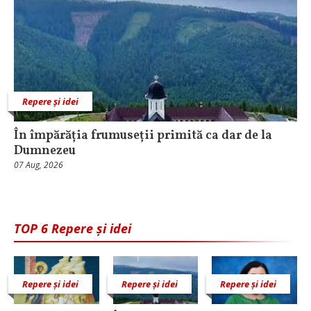
Repere și idei
În împărăția frumuseții primită ca dar de la
Dumnezeu
07 Aug, 2026
TOP 6 Repere și idei
Repere și idei
Repere și idei
Repere și idei