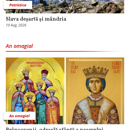
Patristica
Slava deșartă și mândria
10 Aug, 2026
An omagial
An omagial