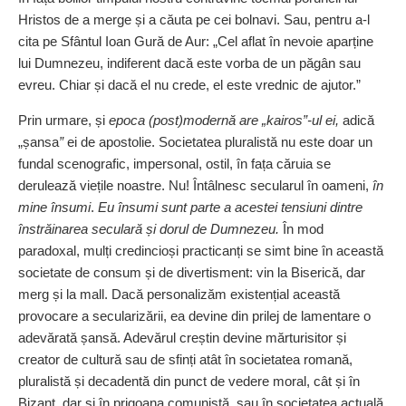
Hristos de a merge și a căuta pe cei bolnavi. Sau, pentru a‑l
cita pe Sfântul Ioan Gură de Aur: „Cel aflat în nevoie aparține
lui Dumnezeu, indiferent dacă este vorba de un păgân sau
evreu. Chiar și dacă el nu crede, el este vrednic de ajutor.
”
Prin urmare, și
epoca (post)modernă are „kairos
”
‑ul ei,
adică
„șansa
”
ei de apostolie. Societatea pluralistă nu este doar un
fundal scenografic, impersonal, ostil, în fața căruia se
derulează viețile noastre. Nu! Întâlnesc secularul în oameni,
în
mine însumi
.
Eu însumi sunt parte a acestei tensiuni dintre
înstrăinarea seculară și dorul de Dumnezeu.
În mod
paradoxal, mulți credin­cioși practicanți se simt bine în această
societate de consum și de divertisment: vin la Biserică, dar
merg și la mall. Dacă personalizăm existențial această
provocare a secularizării, ea devine din prilej de lamentare o
adevărată șansă. Adevărul creștin devine mărturisitor și
creator de cultură sau de sfinți atât în societatea romană,
pluralistă și decadentă din punct de vedere moral, cât și în
Bizanț, dar și în prigoana comunistă, sau în societatea actuală.