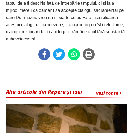
faptul de a fi deschis față de întrebările timpului, ci și la a
mijloci mereu ca oamenii să accepte dialogul sacramental pe
care Dumnezeu vrea să îl poarte cu ei. Fără intensificarea
acestui dialog cu Dumnezeu și cu oamenii prin Sfintele Taine,
dialogul misionar de tip apologetic rămâne unul fără substanță
duhovnicească.
Alte articole din Repere și idei
vezi toate ›