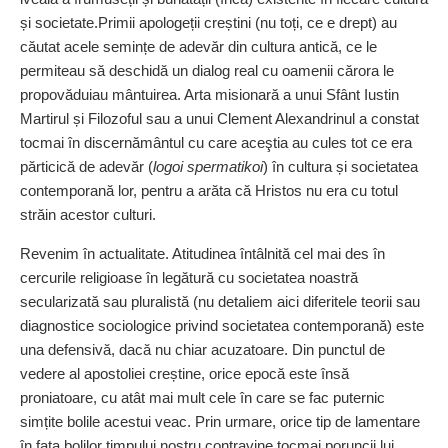
și societate.Primii apologeții creștini (nu toți, ce e drept) au
căutat acele semințe de adevăr din cultura antică, ce le
permiteau să deschidă un dialog real cu oamenii cărora le
propovăduiau mântuirea. Arta misionară a unui Sfânt Iustin
Martirul și Filozoful sau a unui Clement Alexandrinul a constat
tocmai în discernământul cu care aceştia au cules tot ce era
părticică de adevăr (
logoi spermatikoi
) în cultura și societatea
contemporană lor, pentru a arăta că Hristos nu era cu totul
străin acestor culturi.
Revenim în actualitate. Atitudinea întâlnită cel mai des în
cercurile religioase în legătură cu societatea noastră
secularizată sau pluralistă (nu detaliem aici diferitele teorii sau
diagnostice sociologice privind societatea contemporană) este
una defensivă, dacă nu chiar acuzatoare. Din punctul de
vedere al apostoliei creștine, orice epocă este însă
proniatoare, cu atât mai mult cele în care se fac puternic
simțite bolile acestui veac. Prin urmare, orice tip de lamentare
în fața bolilor timpului nostru contravine tocmai poruncii lui