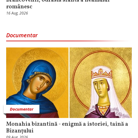
Brâncovenii, odraslă sfântă a neamului
românesc
16 Aug, 2026
Documentar
Documentar
Monahia bizantină - enigmă a istoriei, taină a
Bizanțului
09 Aug, 2026