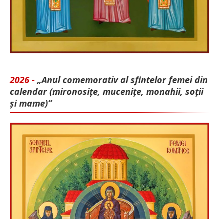
2026 -
„Anul comemorativ al sfintelor femei din
calendar (mironosițe, mu­cenițe, monahii, soții
și mame)”