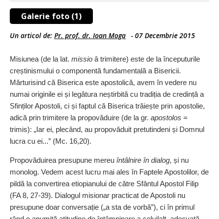
Galerie foto (1)
Un articol de:
Pr. prof. dr. Ioan Moga
-
07 Decembrie 2015
Misiunea (de la lat.
missio
â trimitere) este de la începuturile
crești­nismului o componentă fundamentală a Bisericii.
Mărturisind că Biserica este apostolică, avem în vedere nu
numai originile ei și legătura neștirbită cu tradiția de credință a
Sfinților Apostoli, ci și faptul că Biserica trăiește prin apostolie,
adică prin trimitere la propovăduire (de la gr.
apostolos
=
trimis): „Iar ei, plecând, au propovăduit pretutindeni și Domnul
lucra cu ei...
”
(Mc. 16,20).
Propovăduirea presupune mereu
întâlnire în dialog
, și nu
monolog. Vedem acest lucru mai ales în Faptele Apostolilor, de
pildă la convertirea etiopianului de către Sfântul Apostol Filip
(FA 8, 27‑39). Dialogul misionar practicat de Apostoli nu
presupune doar conversație („a sta de vorbă
”
), ci în primul
rând o anumită atitudine de întâmpinare a celuilalt, adecvată