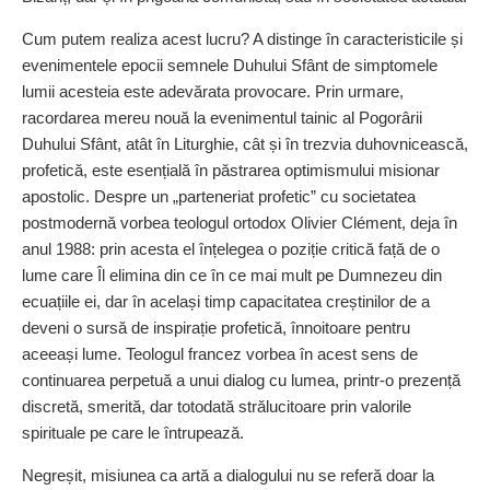
Cum putem realiza acest lucru? A distinge în caracteristicile și
evenimentele epocii semnele Duhului Sfânt de simptomele
lumii acesteia este adevărata provocare. Prin urmare,
racordarea mereu nouă la evenimentul tainic al Pogorârii
Duhului Sfânt, atât în Liturghie, cât și în trezvia duhovnicească,
profetică, este esențială în păstrarea optimismului misionar
apostolic. Despre un „parteneriat profetic” cu societatea
postmodernă vorbea teologul ortodox Olivier Clément, deja în
anul 1988: prin acesta el înțelegea o poziție critică față de o
lume care Îl elimina din ce în ce mai mult pe Dumnezeu din
ecuațiile ei, dar în același timp capacitatea creștinilor de a
deveni o sursă de inspirație profetică, înnoitoare pentru
aceeași lume. Teologul francez vorbea în acest sens de
continuarea perpetuă a unui dialog cu lumea, printr‑o prezență
discretă, smerită, dar totodată strălucitoare prin valorile
spirituale pe care le întrupează.
Negreșit, misiunea ca artă a dialogului nu se referă doar la