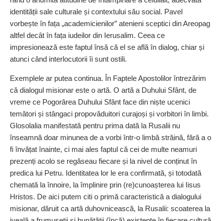
identității sale culturale și contextului său social. Pavel
vorbește în fața „academicienilor
”
atenieni sceptici din Are­opag
altfel decât în fața iudeilor din Ierusalim. Ceea ce
impresionează este faptul însă că el se află în dialog, chiar și
atunci când interlocutorii îi sunt ostili.
Exemplele ar putea continua. În Faptele Apostolilor întrezărim
că dialogul misionar este o artă. O artă a Duhului Sfânt, de
vreme ce Pogorârea Duhului Sfânt face din niște ucenici
temători și stângaci propovăduitori curajoși și vorbitori în limbi.
Glosolalia manifestată pentru prima dată la Rusalii nu
înseamnă doar minunea de a vorbi într‑o limbă străină, fără a o
fi învățat înainte, ci mai ales faptul că cei de multe neamuri
prezenți acolo se regăseau fiecare și la nivel de conținut în
predica lui Petru. Identitatea lor le era confirmată, și totodată
chemată la înnoire, la împlinire prin (re)cunoașterea lui Iisus
Hristos. De aici putem citi o primă caracteristică a dialogului
misionar, dăruit ca artă duhovnicească, la Rusalii: scoaterea la
iveală a frumuseții și bunătății (încă) existente în fiecare cultură