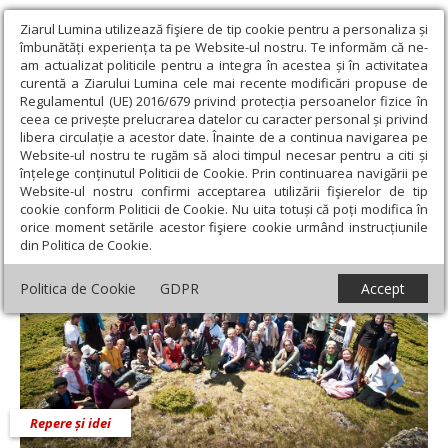
Ziarul Lumina utilizează fişiere de tip cookie pentru a personaliza și
îmbunătăți experiența ta pe Website-ul nostru. Te informăm că ne-
am actualizat politicile pentru a integra în acestea și în activitatea
curentă a Ziarului Lumina cele mai recente modificări propuse de
Regulamentul (UE) 2016/679 privind protecția persoanelor fizice în
ceea ce privește prelucrarea datelor cu caracter personal și privind
libera circulație a acestor date. Înainte de a continua navigarea pe
Website-ul nostru te rugăm să aloci timpul necesar pentru a citi și
Ziarul Lumina
›
Opinii
›
Repere și idei
›
Arta dialogului misionar
înțelege conținutul Politicii de Cookie. Prin continuarea navigării pe
Website-ul nostru confirmi acceptarea utilizării fişierelor de tip
Arta dialogului misionar
cookie conform Politicii de Cookie. Nu uita totuși că poți modifica în
orice moment setările acestor fişiere cookie urmând instrucțiunile
din Politica de Cookie.
Politica de Cookie
GDPR
Accept
Repere și idei