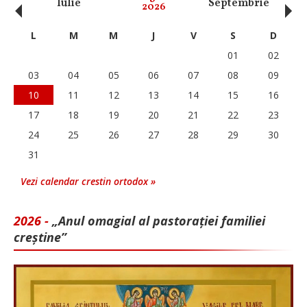
‹
›
Iulie
Septembrie
O
2026
L
M
M
J
V
S
D
01
02
03
04
05
06
07
08
09
10
11
12
13
14
15
16
17
18
19
20
21
22
23
24
25
26
27
28
29
30
31
Vezi calendar crestin ortodox »
2026 -
„Anul omagial al pastorației familiei
creștine”