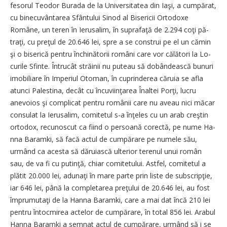
fesorul Teodor Burada de la Universitatea din Iaşi, a cum­pă­rat,
cu binecuvântarea Sfân­tu­lui Sinod al Bisericii Ortodoxe
Române, un teren în Ierusalim, în suprafaţă de 2.294 coţi pă­
traţi, cu preţul de 20.646 lei, spre a se construi pe el un cămin
şi o biserică pentru închinătorii ro­mâni care vor călători la Lo­
cu­rile Sfinte. Întrucât străinii nu pu­teau să dobândească bunuri
imobiliare în Imperiul Otoman, în cuprinderea căruia se afla
atunci Palestina, decât cu încuviinţarea Înaltei Porţi, lucru
anevoios şi complicat pentru ro­mânii care nu aveau nici măcar
consulat la Ierusalim, comitetul s-a înţeles cu un arab creştin
ortodox, recunoscut ca fiind o per­soană corectă, pe nume Ha­
nna Baramki, să facă actul de cumpărare pe numele său,
urmând ca acesta să dăruiască ulterior terenul unui român
sau, de va fi cu putinţă, chiar comitetului. Astfel, comitetul a
plătit 20.000 lei, adunaţi în mare par­te prin liste de subscripţie,
iar 646 lei, până la completarea pre­ţului de 20.646 lei, au fost
îm­pru­mutaţi de la Hanna Ba­ram­ki, care a mai dat încă 210 lei
pen­tru întocmirea actelor de cumpărare, în total 856 lei. Arabul
Hanna Baramki a semnat actul de cumpărare, urmând să i se