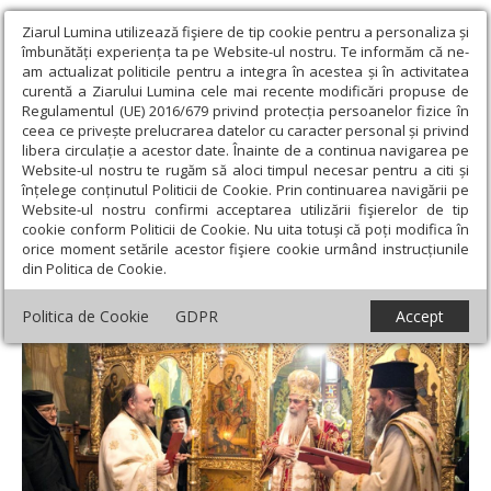
Ziarul Lumina utilizează fişiere de tip cookie pentru a personaliza și
îmbunătăți experiența ta pe Website-ul nostru. Te informăm că ne-
am actualizat politicile pentru a integra în acestea și în activitatea
curentă a Ziarului Lumina cele mai recente modificări propuse de
Regulamentul (UE) 2016/679 privind protecția persoanelor fizice în
ceea ce privește prelucrarea datelor cu caracter personal și privind
libera circulație a acestor date. Înainte de a continua navigarea pe
Website-ul nostru te rugăm să aloci timpul necesar pentru a citi și
Ziarul Lumina
›
Opinii
›
Repere și idei
›
Aşezământul românesc
înțelege conținutul Politicii de Cookie. Prin continuarea navigării pe
din Ierusalim - pagini de istorie
Website-ul nostru confirmi acceptarea utilizării fişierelor de tip
cookie conform Politicii de Cookie. Nu uita totuși că poți modifica în
Aşezământul românesc din Ierusalim -
orice moment setările acestor fişiere cookie urmând instrucțiunile
din Politica de Cookie.
pagini de istorie
Politica de Cookie
GDPR
Accept