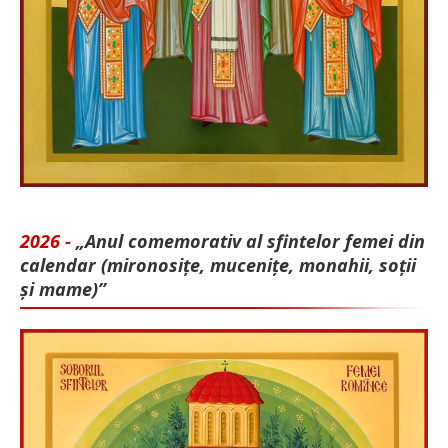
2026 -
„Anul comemorativ al sfintelor femei din
calendar (mironosițe, mu­cenițe, monahii, soții
și mame)”