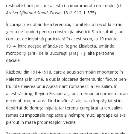
restituite banii pe care acesta i-a împrumutat comitetului (cf.
Arhiva Sfântului Sinod
, Dosar 131/1912, f. 575)
Încurajat de dobândirea te­re­nu­lui, comitetul a trecut la strân­
gerea de fonduri pentru con­strucţia bisericii. S-a instituit şi un
comitet de iniţiativă par­ticulară în acest scop, la 19 martie
1914, între aceştia aflâ­n­du-se Regina Elisabeta, amândoi
mitropoliţii ţării - de la Bu­cureşti şi Iaşi - şi alte persoane
oficiale.
Războiul din 1914-1918, care a adus schimbări importante în
Palestina şi în lume, a dus la blo­carea demersurilor făcute pen­
tru întemeierea unui Aşe­ză­mânt românesc la Ierusalim. În
acest răstimp, Regina Elisabeta şi unii membri ai comitetului au
decedat, majoritatea fiind în vârstă, alţii s-au împrăştiat şi în­
depărtat de dorinţa iniţială, iar terenul cumpărat la Ieru­sa­lim,
rămas cu impozitele ne­plă­ti­te şi neîmprejmuit, aproape că s-a
pierdut în masa pro­pr­i­e­tă­ţilor vecine.
Transcrierea titlului de proprietate asupra terenului pe numele