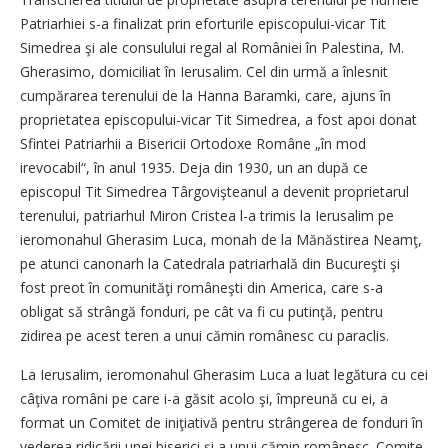
Patriarhiei s-a finalizat prin eforturile episcopului-vicar Tit
Simedrea şi ale consulului regal al României în Palestina, M.
Gherasimo, domiciliat în Ie­ru­salim. Cel din urmă a înlesnit
cumpărarea terenului de la Hanna Baramki, care, ajuns în
proprietatea episcopului-vicar Tit Simedrea, a fost apoi donat
Sfintei Patriarhii a Bisericii Ortodoxe Române „în mod
irevocabil“, în anul 1935. Deja din 1930, un an după ce
episcopul Tit Simedrea Târgovişteanul a devenit proprietarul
terenului, pa­triarhul Miron Cristea l-a tri­mis la Ierusalim pe
ieromonahul Gherasim Luca, monah de la Mă­năstirea Neamţ,
pe atunci ca­nonarh la Catedrala patriar­hală din Bucureşti şi
fost preot în comunităţi româneşti din Ame­rica, care s-a
obligat să strân­gă fonduri, pe cât va fi cu pu­tinţă, pentru
zidirea pe acest te­ren a unui cămin românesc cu paraclis.
La Ierusalim, ieromonahul Gherasim Luca a luat legătura cu cei
câţiva români pe care i-a găsit acolo şi, împreună cu ei, a
format un Comitet de iniţiativă pentru strângerea de fonduri în
vederea ridicării unei biserici şi a unui cămin românesc. Co­mi­te­