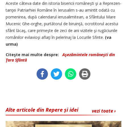
Aceste câteva date din istoria bisericii româneşti şi a Re­pre­zen­
tanţei Patriarhiei Ro­mâ­ne în Ierusalim s-au amin­tit odată cu
pomenirea, după calendarul ie­ru­salimitean, a Sfântului Ma­re
Mucenic Ghe-or­ghe, pur­tătorul de biruinţă, ocrotitorul acestui
sfânt lăcaş, care pri­meşte de zeci de ani vizitele şi rugăciunile
ro­mâ­nilor evlavioşi aflaţi în pelerinaj la Locurile Sfinte.
(va
urma)
Citeşte mai multe despre:
Aşezămintele româneşti din
Ţara Sfântă
Alte articole din Repere și idei
vezi toate ›