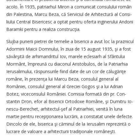
acolo. În 1935, patriarhul Miron a comunicat consulului român
din Palestina, Marcu Beza, că Serviciul de Arhitectură al Con­si­
liului Central Bisericesc a optat pentru oferta inginerului Andoni
Baramki pentru a reali­za construcţia.
Slujba punerii pietrei de te­me­lie a bisericii a avut loc la praz­nicul
Adormirii Maicii Dom­nului, în ziua de 15 august 1935, şi a fost
săvârşită de arhimandritul Iov, marele eclesiarh al Sfântului
Mor­mânt, împre­u­nă cu diaconul Aristobulos, de la Patriarhia
Ierusalimului, răs­pun­surile fiind date de un cor de că­lu­găriţe
române, în prezenţa lui Marcu Beza, consulul gene­ral al
României, consulul ge­neral al Greciei Gogos şi a lui Adrian
Botez, viceconsulul Ro­mâ­niei. Co­misia formată din pr. Con­
stan­tin Dron, efor al Bi­se­ri­cii Or­to­doxe Române, şi Du­mi­tru Io­
nes­cu-Berechet, arhitectul-şef al Pa­triarhiei, venită în luna
martie pentru re­cep­ţi­o­na­rea lucrării, a constatat unele de­fecte.
Din­co­lo de ele, bi­serica şi căminul de la Ieru­salim re­prezintă o
lucrare de valoare a arhitecturii tra­di­ţio­nale ro­mâ­neşti.