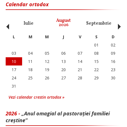
Calendar ortodox
‹
›
August
Iulie
Septembrie
O
2026
L
M
M
J
V
S
D
01
02
03
04
05
06
07
08
09
10
11
12
13
14
15
16
17
18
19
20
21
22
23
24
25
26
27
28
29
30
31
Vezi calendar crestin ortodox »
2026 -
„Anul omagial al pastorației familiei
creștine”