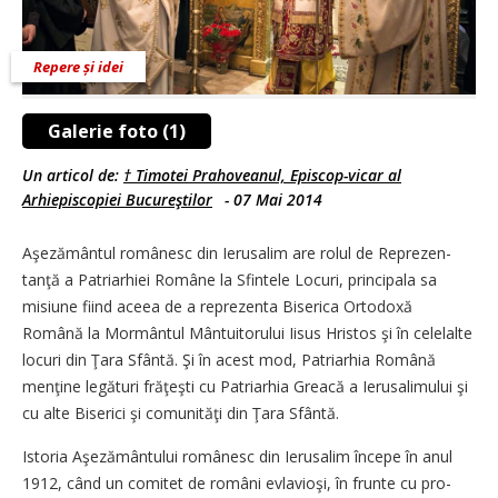
Repere și idei
Galerie foto (1)
Un articol de:
† Timotei Prahoveanul, Episcop-vicar al
Arhiepiscopiei Bucureştilor
-
07 Mai 2014
Aşezământul românesc din Ierusalim are rolul de Re­pre­zen­
tanţă a Patri­ar­hi­ei Române la Sfintele Locuri, principala sa
misiune fiind aceea de a reprezenta Biserica Or­todoxă
Română la Mor­mân­tul Mântuitorului Iisus Hristos şi în celelalte
locuri din Ţara Sfântă. Şi în acest mod, Pa­tri­ar­hia Română
menţine legături fră­ţeşti cu Patriarhia Greacă a Ierusalimului şi
cu alte Biserici şi comunităţi din Ţara Sfântă.
Istoria Aşezământului românesc din Ierusalim începe în anul
1912, când un comitet de ro­mâni evlavioşi, în frunte cu pro­