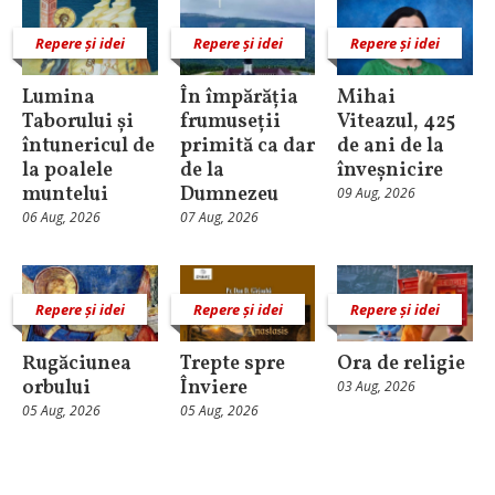
Repere și idei
Repere și idei
Repere și idei
Lumina
În împărăția
Mihai
Taborului și
frumuseții
Viteazul, 425
întunericul de
primită ca dar
de ani de la
la poalele
de la
înveșnicire
muntelui
Dumnezeu
09 Aug, 2026
06 Aug, 2026
07 Aug, 2026
Repere și idei
Repere și idei
Repere și idei
Rugăciunea
Trepte spre
Ora de religie
orbului
Înviere
03 Aug, 2026
05 Aug, 2026
05 Aug, 2026