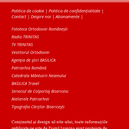
Politica de cookie
|
Politica de confidențialitate
|
Contact
|
Despre noi
|
Abonamente
|
Fototeca Ortodoxiei Românești
Radio TRINITAS
TV TRINITAS
Vestitorul Ortodoxiei
Agenţia de ştiri BASILICA
Patriarhia Română
Catedrala Mântuirii Neamului
BASILICA Travel
Serviciul de Colportaj Bisericesc
Atelierele Patriarhiei
Tipografia Cărţilor Bisericeşti
Conținutul și design-ul site-ului, toate informaţiile
publicate pe site de Ziarul Lumina sunt protejate de