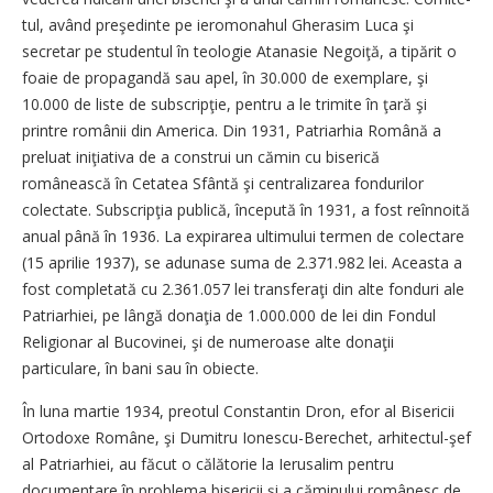
tul, având preşedinte pe ie­ro­mo­na­hul Gherasim Luca şi
secretar pe studentul în teologie Ata­nasie Negoiţă, a tipărit o
foaie de propagandă sau apel, în 30.000 de exemplare, şi
10.000 de liste de subscripţie, pentru a le trimite în ţară şi
printre ro­mâ­nii din America. Din 1931, Pa­triarhia Română a
preluat iniţiativa de a construi un cămin cu biserică
românească în Ce­ta­tea Sfântă şi centralizarea fon­du­rilor
colectate. Subscripţia pu­blică, începută în 1931, a fost re­în­noită
anual până în 1936. La expirarea ultimului termen de colectare
(15 aprilie 1937), se adunase suma de 2.371.982 lei. Aceasta a
fost completată cu 2.361.057 lei transferaţi din alte fonduri ale
Patriarhiei, pe lângă donaţia de 1.000.000 de lei din Fondul
Religionar al Bucovinei, şi de numeroase alte donaţii
particulare, în bani sau în obiecte.
În luna martie 1934, preotul Constantin Dron, efor al Bi­se­ri­cii
Ortodoxe Române, şi Du­mi­tru Ionescu-Berechet, arhitectul-şef
al Patriarhiei, au făcut o călătorie la Ierusalim pentru
documentare în problema bise­ri­cii şi a căminului românesc de