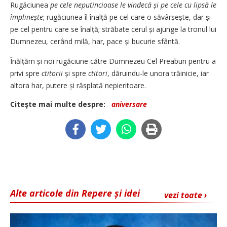
Rugăciunea
pe cele neputincioase le vindecă și pe cele cu lipsă le
împlinește
; rugăciunea îl înalță pe cel care o săvârșește, dar și
pe cel pentru care se înalță;
străbate cerul și ajunge la tronul lui
Dumnezeu, cerând milă, har, pace și bucurie sfântă.
Înălțăm și noi rugăciune către Dumnezeu Cel Preabun pentru a
privi spre
ctitorii
și spre
ctitori
, dăruindu-le unora trăinicie, iar
altora har, putere și răsplată nepieritoare.
Citeşte mai multe despre:
aniversare
Alte articole din Repere și idei
vezi toate ›