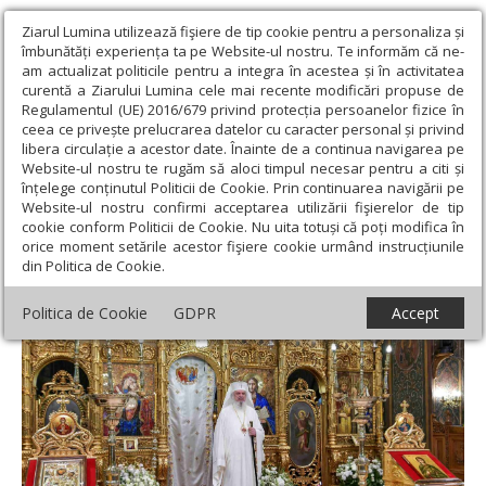
Ziarul Lumina utilizează fişiere de tip cookie pentru a personaliza și
îmbunătăți experiența ta pe Website-ul nostru. Te informăm că ne-
am actualizat politicile pentru a integra în acestea și în activitatea
curentă a Ziarului Lumina cele mai recente modificări propuse de
Regulamentul (UE) 2016/679 privind protecția persoanelor fizice în
ceea ce privește prelucrarea datelor cu caracter personal și privind
libera circulație a acestor date. Înainte de a continua navigarea pe
Website-ul nostru te rugăm să aloci timpul necesar pentru a citi și
Ziarul Lumina
›
Opinii
›
Repere și idei
›
Ctitorirea sufletelor și a
înțelege conținutul Politicii de Cookie. Prin continuarea navigării pe
zidurilor, menirea oamenilor iubitori de Dumnezeu
Website-ul nostru confirmi acceptarea utilizării fişierelor de tip
cookie conform Politicii de Cookie. Nu uita totuși că poți modifica în
Ctitorirea sufletelor și a zidurilor, menirea
orice moment setările acestor fişiere cookie urmând instrucțiunile
din Politica de Cookie.
oamenilor iubitori de Dumnezeu
Politica de Cookie
GDPR
Accept