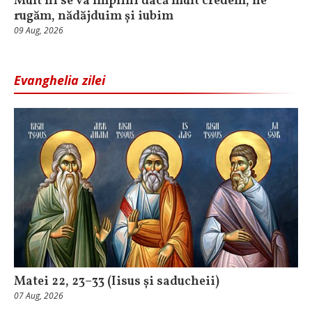
Mult ni se va împlini dacă mult credem, ne
rugăm, nădăjduim și iubim
09 Aug, 2026
Evanghelia zilei
Matei 22, 23–33 (Iisus și saducheii)
07 Aug, 2026