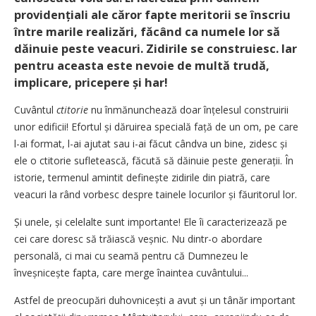
providențiali ale căror fapte meritorii se înscriu
între marile realizări, făcând ca numele lor să
dăinuie peste veacuri. Zidirile se construiesc. Iar
pentru aceasta este nevoie de multă trudă,
implicare, pricepere și har!
Cuvântul
ctitorie
nu înmănunchează doar înțelesul construirii
unor edificii! Efortul și dăruirea specială față de un om, pe care
l-ai format, l-ai ajutat sau i-ai făcut cândva un bine, zidesc și
ele o ctitorie sufletească, făcută să dăinuie peste generații. În
istorie, termenul amintit definește zidirile din piatră, care
veacuri la rând vorbesc despre tainele locurilor și făuritorul lor.
Și unele, și celelalte sunt importante! Ele îi caracterizează pe
cei care doresc să trăiască veșnic. Nu dintr-o abordare
personală, ci mai cu seamă pentru că Dumnezeu le
înveșnicește fapta, care merge înaintea cuvântului...
Astfel de preocupări duhov­nicești a avut și un tânăr important