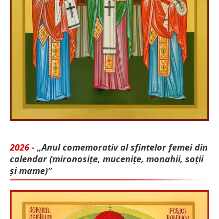
2026 -
„Anul comemorativ al sfintelor femei din
calendar (mironosițe, mu­cenițe, monahii, soții
și mame)”