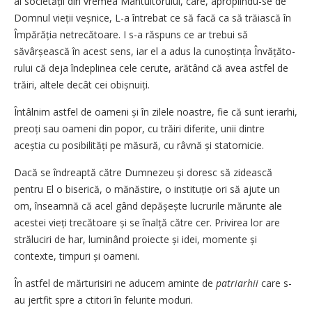
al societății din vremea Mântuitorului, care, apropiindu-se de
Domnul vieții veșnice, L-a întrebat ce să facă ca să trăiască în
Împă­răția netrecătoare. I s-a răspuns ce ar trebui să
săvârșească în acest sens, iar el a adus la cunoștința Învățăto­
rului că deja îndeplinea cele cerute, arătând că avea astfel de
trăiri, altele decât cei obișnuiți.
Întâlnim astfel de oameni și în zilele noastre, fie că sunt ierarhi,
preoți sau oameni din popor, cu trăiri diferite, unii dintre
aceștia cu posibilități pe măsură, cu râvnă și statornicie.
Dacă se îndreaptă către Dumnezeu și doresc să zidească
pentru El o biserică, o mănăstire, o insti­tuție ori să ajute un
om, înseamnă că acel gând depășește lucrurile mărunte ale
acestei vieți trecătoare și se înalță către cer. Privirea lor are
străluciri de har, luminând proiecte și idei, momente și
contexte, timpuri și oameni.
În astfel de mărturisiri ne aducem aminte de
patriarhii
care s-
au jertfit spre a ctitori
în felurite moduri.