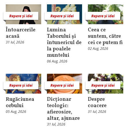
Repere și idei
Repere și idei
Repere și idei
Întoarcerile
Lumina
Ceea ce
acasă
Taborului și
suntem, către
întunericul de
cei ce putem fi
31 Iul, 2026
la poalele
02 Aug, 2026
muntelui
06 Aug, 2026
Repere și idei
Repere și idei
Repere și idei
Rugăciunea
Dicționar
Despre
orbului
teologic:
coacere
afierosire,
05 Aug, 2026
31 Iul, 2026
altar, ajunare
31 Iul, 2026