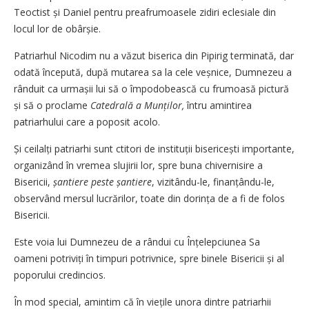
Teoctist și Daniel pentru preafrumoasele zidiri eclesiale din
locul lor de obârșie.
Patriarhul Nicodim nu a văzut biserica din Pipirig terminată, dar
odată începută, după mutarea sa la cele veșnice, Dumnezeu a
rânduit ca urmașii lui să o împodobească cu frumoasă pictură
și să o proclame
Catedrală a Munților,
întru amintirea
patriarhului care a poposit acolo.
Și ceilalți patriarhi sunt ctitori de instituții bisericești importante,
organizând în vremea slujirii lor, spre buna chivernisire a
Bisericii,
șantiere peste șantiere
, vizitându-le, finanțându-le,
observând mersul lucrărilor, toate din dorința de a fi de folos
Bisericii.
Este voia lui Dumnezeu de a rândui cu Înțelepciunea Sa
oameni potriviți în timpuri potrivnice, spre binele Bisericii și al
poporului credincios.
În mod special, amintim că în viețile unora dintre patriarhii