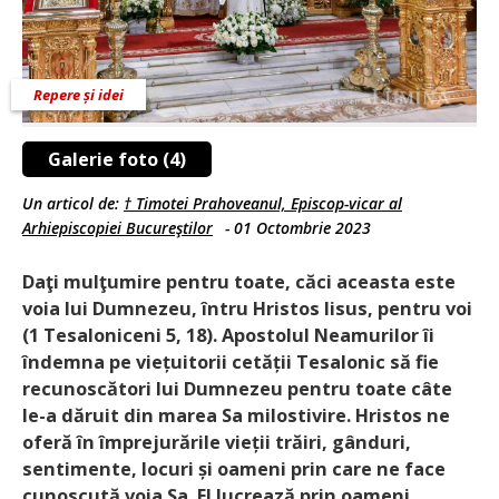
Repere și idei
Galerie foto (4)
Un articol de:
† Timotei Prahoveanul, Episcop-vicar al
Arhiepiscopiei Bucureştilor
-
01 Octombrie 2023
Daţi mulţumire pentru toate, căci aceasta este
voia lui Dumnezeu, întru Hristos Iisus, pentru voi
(1 Tesaloniceni 5, 18). Apostolul Neamurilor îi
îndemna pe viețuitorii cetății Tesalonic să fie
recunoscători lui Dumnezeu pentru toate câte
le-a dăruit din marea Sa milostivire. Hristos ne
oferă în împrejurările vieții trăiri, gânduri,
sentimente, locuri și oameni prin care ne face
cunoscută voia Sa. El lucrează prin oameni