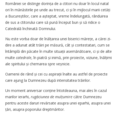
României se distinge dorința de a ctitori nu doar în locul natal
ori în mănăstirile pe unde au trecut, ci și în mijlocul marii cetăți
a Bucu­reștilor, care a așteptat, vreme îndelungată, rânduirea
de sus a ctitorului care să pună început bun și să ridice o
Catedrală închinată Domnului.
Nu este vorba doar de înălța­rea unei biserici mărețe, a cărei zi­
dire a adunat atât trăiri pe măsură, cât și contestatari, cum se
întâmplă din păcate în multe si­tuații asemănătoare, ci și de alte
multe
catedrale
, în piatră și inimă, prin proiecte, viziune, înăl­țimi
ale spiritului și chemarea spre veș­nicie.
Oamenii de rând și cei cu aspi­rații înalte au astfel de proiecte
care ajung la Dumnezeu după intensitatea trăirilor.
Un moment aniversar conține întotdeauna, mai ales în cazul
marilor ierarhi,
rugăciunea de mulțumire
către Dumnezeu
pentru aceste daruri revărsate asupra unei eparhii, asupra unei
țări, asupra poporului dreptmăritor.