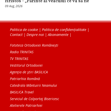
Hristos - „Părinte al veacului ce va să fie”
09 Aug, 2026
Politica de cookie
|
Politica de confidențialitate
|
Contact
|
Despre noi
|
Abonamente
|
Fototeca Ortodoxiei Românești
Radio TRINITAS
TV TRINITAS
Vestitorul Ortodoxiei
Agenţia de ştiri BASILICA
Patriarhia Română
Catedrala Mântuirii Neamului
BASILICA Travel
Serviciul de Colportaj Bisericesc
Atelierele Patriarhiei