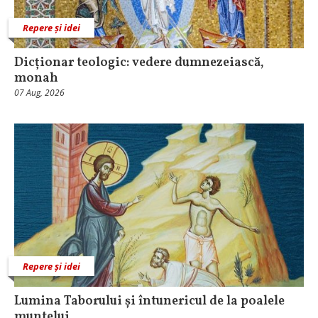
Repere și idei
Dicționar teologic: vedere dumnezeiască,
monah
07 Aug, 2026
Repere și idei
Lumina Taborului și întunericul de la poalele
muntelui