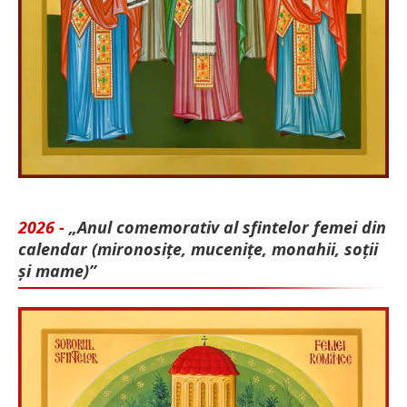
2026 -
„Anul comemorativ al sfintelor femei din
calendar (mironosițe, mu­cenițe, monahii, soții
și mame)”