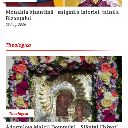
Monahia bizantină - enigmă a istoriei, taină a
Bizanțului
09 Aug, 2026
Theologica
Theologica
Adormirea Maicii Domnului, „Sfântul Chivot”