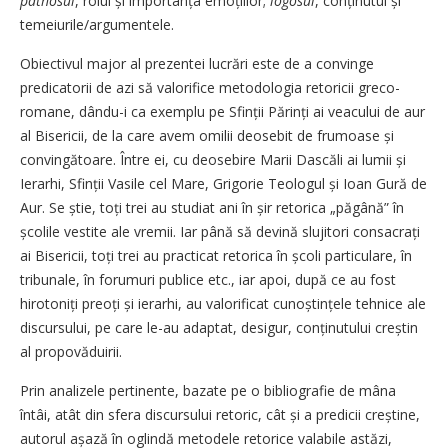
pathosul
, rolul și importanța emoțiilor;
logosul
, conținutul și
temeiurile/argumentele.
Obiectivul major al prezentei lucrări este de a convinge
predicatorii de azi să valorifice metodologia retoricii greco-
romane, dându-i ca exemplu pe Sfinții Părinți ai veacului de aur
al Bisericii, de la care avem omilii deosebit de frumoase și
convingătoare. Între ei, cu deosebire Marii Dascăli ai lumii și
Ierarhi, Sfinții Vasile cel Mare, Grigorie Teologul și Ioan Gură de
Aur. Se știe, toți trei au studiat ani în șir retorica „păgână” în
școlile vestite ale vremii. Iar până să devină slujitori consacrați
ai Bisericii, toți trei au practicat retorica în școli particulare, în
tribunale, în forumuri publice etc., iar apoi, după ce au fost
hirotoniți preoți și ierarhi, au valorificat cunoștințele tehnice ale
discursului, pe care le-au adaptat, desigur, conținutului creștin
al propovăduirii.
Prin analizele pertinente, bazate pe o bibliografie de mâna
întâi, atât din sfera discursului retoric, cât și a predicii creștine,
autorul așază în oglindă metodele retorice valabile astăzi,