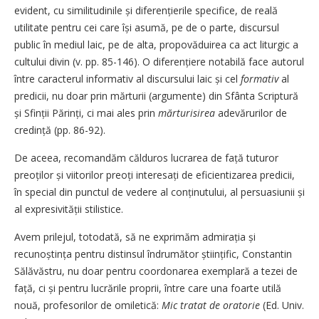
evident, cu similitudinile și dife­rențierile specifice, de reală
utilitate pentru cei care își asumă, pe de o parte, discursul
public în mediul laic, pe de alta, propovăduirea ca act liturgic a
cultului divin (v. pp. 85-146). O diferențiere notabilă face autorul
între caracterul informativ al discursului laic și cel
formativ
al
predicii, nu doar prin mărturii (argumente) din Sfânta Scriptură
și Sfinții Părinți, ci mai ales prin
mărturisirea
adevărurilor de
credință (pp. 86-92).
De aceea, recomandăm călduros lucrarea de față tuturor
preoților și viitorilor preoți interesați de eficientizarea predicii,
în special din punctul de vedere al conținutului, al persuasiunii și
al expresivității stilistice.
Avem prilejul, totodată, să ne exprimăm admirația și
recunoștința pentru distinsul îndrumător științific, Constantin
Sălăvăstru, nu doar pentru coordonarea exemplară a tezei de
față, ci și pentru lucrările proprii, între care una foarte utilă
nouă, profesorilor de omiletică:
Mic tratat de oratorie
(Ed. Univ.