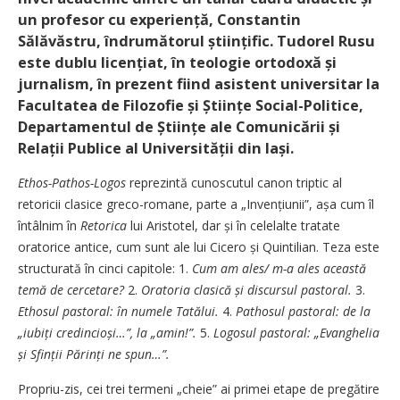
un profesor cu experiență, Constantin
Sălăvăstru, îndrumătorul științific. Tudorel Rusu
este dublu licențiat, în teologie ortodoxă și
jurnalism, în prezent fiind asistent universitar la
Facultatea de Filozofie și Științe Social-Politice,
Departamentul de Științe ale Comunicării și
Relații Publice al Universității din Iași.
Ethos-Pathos-Logos
reprezintă cunoscutul canon triptic al
retoricii clasice greco-romane, parte a „Invențiunii”, așa cum îl
întâlnim în
Retorica
lui Aristotel, dar și în celelalte tratate
oratorice antice, cum sunt ale lui Cicero și Quintilian. Teza este
structurată în cinci capitole: 1.
Cum am ales/ m-a ales această
temă de cercetare?
2.
Oratoria clasică și discursul pastoral.
3.
Ethosul pastoral: în numele Tatălui.
4.
Pathosul pastoral: de la
„iubiți credincioși…”, la „amin!”.
5.
Logosul pastoral: „Evanghelia
și Sfinții Părinți ne spun…”.
Propriu-zis, cei trei termeni „cheie” ai primei etape de pregătire