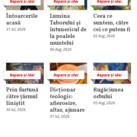
Repere și idei
Repere și idei
Repere și idei
Întoarcerile
Lumina
Ceea ce
acasă
Taborului și
suntem, către
întunericul de
cei ce putem fi
31 Iul, 2026
la poalele
02 Aug, 2026
muntelui
06 Aug, 2026
Repere și idei
Repere și idei
Repere și idei
Prin furtună
Dicționar
Rugăciunea
către țărmul
teologic:
orbului
liniștit
afierosire,
05 Aug, 2026
altar, ajunare
30 Iul, 2026
31 Iul, 2026