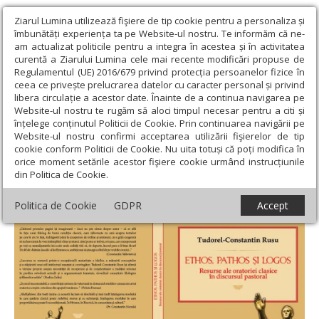
Ziarul Lumina utilizează fişiere de tip cookie pentru a personaliza și
îmbunătăți experiența ta pe Website-ul nostru. Te informăm că ne-
am actualizat politicile pentru a integra în acestea și în activitatea
curentă a Ziarului Lumina cele mai recente modificări propuse de
Regulamentul (UE) 2016/679 privind protecția persoanelor fizice în
ceea ce privește prelucrarea datelor cu caracter personal și privind
libera circulație a acestor date. Înainte de a continua navigarea pe
Website-ul nostru te rugăm să aloci timpul necesar pentru a citi și
Ziarul Lumina
›
Opinii
›
Repere și idei
›
Ethos, Pathos și Logos -
înțelege conținutul Politicii de Cookie. Prin continuarea navigării pe
resurse ale oratoriei clasice în discursul pastoral
Website-ul nostru confirmi acceptarea utilizării fişierelor de tip
cookie conform Politicii de Cookie. Nu uita totuși că poți modifica în
Ethos, Pathos și Logos - resurse ale
orice moment setările acestor fişiere cookie urmând instrucțiunile
din Politica de Cookie.
oratoriei clasice în discursul pastoral
Politica de Cookie
GDPR
Accept