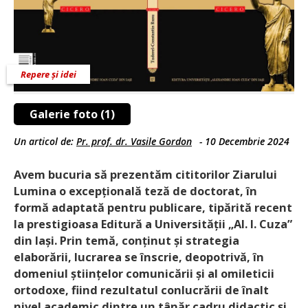
Repere și idei
Galerie foto (1)
Un articol de:
Pr. prof. dr. Vasile Gordon
-
10 Decembrie 2024
Avem bucuria să prezentăm cititorilor Ziarului
Lumina o excepțională teză de doctorat, în
formă adaptată pentru publicare, tipărită recent
la prestigioasa Editură a Universității „Al. I. Cuza”
din Iași. Prin temă, conținut și strategia
elaborării, lucrarea se înscrie, deopotrivă, în
domeniul științelor comunicării și al omileticii
ortodoxe, fiind rezultatul conlucrării de înalt
nivel academic dintre un tânăr cadru didactic și