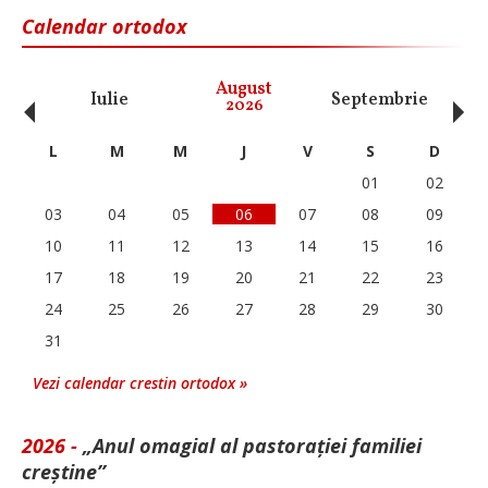
Calendar ortodox
‹
›
August
Iulie
Septembrie
O
2026
L
M
M
J
V
S
D
01
02
03
04
05
06
07
08
09
10
11
12
13
14
15
16
17
18
19
20
21
22
23
24
25
26
27
28
29
30
31
Vezi calendar crestin ortodox »
2026 -
„Anul omagial al pastorației familiei
creștine”