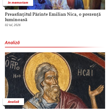
In memoriam
Preasfințitul Părinte Emilian Nica, o prezență
luminoasă
02 Iul, 2026
Analiză
Analiză