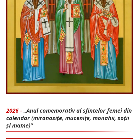
2026 -
„Anul comemorativ al sfintelor femei din
calendar (mironosițe, mu­cenițe, monahii, soții
și mame)”