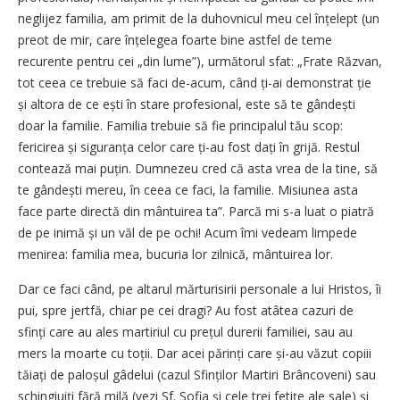
neglijez familia, am primit de la duhovnicul meu cel înțelept (un
preot de mir, care înțelegea foarte bine astfel de teme
recurente pentru cei „din lume”), următorul sfat: „Frate Răzvan,
tot ceea ce trebuie să faci de-acum, când ți-ai demonstrat ție
și altora de ce ești în stare profesional, este să te gândești
doar la familie. Familia trebuie să fie principalul tău scop:
fericirea și siguranța celor care ți-au fost dați în grijă. Restul
contează mai puțin. Dumnezeu cred că asta vrea de la tine, să
te gândești mereu, în ceea ce faci, la familie. Misiunea asta
face parte directă din mântuirea ta”. Parcă mi s-a luat o piatră
de pe inimă și un văl de pe ochi! Acum îmi vedeam limpede
menirea: familia mea, bucuria lor zilnică, mântuirea lor.
Dar ce faci când, pe altarul mărturisirii personale a lui Hristos, îi
pui, spre jertfă, chiar pe cei dragi? Au fost atâtea cazuri de
sfinți care au ales martiriul cu prețul durerii familiei, sau au
mers la moarte cu toții. Dar acei părinți care și-au văzut copiii
tăiați de paloșul gâdelui (cazul Sfinților Martiri Brâncoveni) sau
schingiuiți fără milă (vezi Sf. Sofia și cele trei fetițe ale sale) și