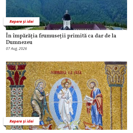
Repere și idei
În împărăția frumuseții primită ca dar de la
Dumnezeu
07 Aug, 2026
Repere și idei