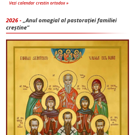
Vezi calendar crestin ortodox »
2026 -
„Anul omagial al pastorației familiei
creștine”