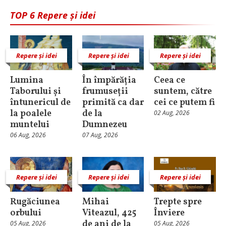
TOP 6 Repere și idei
Repere și idei
Repere și idei
Repere și idei
Lumina
În împărăția
Ceea ce
Taborului și
frumuseții
suntem, către
întunericul de
primită ca dar
cei ce putem fi
la poalele
de la
02 Aug, 2026
muntelui
Dumnezeu
06 Aug, 2026
07 Aug, 2026
Repere și idei
Repere și idei
Repere și idei
Rugăciunea
Mihai
Trepte spre
orbului
Viteazul, 425
Înviere
de ani de la
05 Aug, 2026
05 Aug, 2026