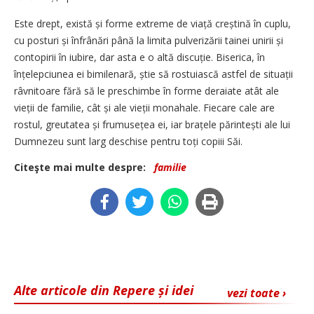
Este drept, există și forme extreme de viață creștină în cuplu,
cu posturi și înfrânări până la limita pulverizării tainei unirii și
contopirii în iubire, dar asta e o altă discuție. Biserica, în
înțelepciunea ei bimilenară, știe să rostuiască astfel de situații
râvnitoare fără să le preschimbe în forme deraiate atât ale
vieții de familie, cât și ale vieții monahale. Fiecare cale are
rostul, greutatea și frumusețea ei, iar brațele părintești ale lui
Dumnezeu sunt larg deschise pentru toți copiii Săi.
Citeşte mai multe despre:
familie
Alte articole din Repere și idei
vezi toate ›