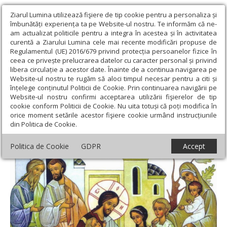
Ziarul Lumina utilizează fişiere de tip cookie pentru a personaliza și
îmbunătăți experiența ta pe Website-ul nostru. Te informăm că ne-
am actualizat politicile pentru a integra în acestea și în activitatea
curentă a Ziarului Lumina cele mai recente modificări propuse de
Regulamentul (UE) 2016/679 privind protecția persoanelor fizice în
ceea ce privește prelucrarea datelor cu caracter personal și privind
libera circulație a acestor date. Înainte de a continua navigarea pe
Website-ul nostru te rugăm să aloci timpul necesar pentru a citi și
Ziarul Lumina
›
Opinii
›
Repere și idei
›
Familia: un creuzet al
înțelege conținutul Politicii de Cookie. Prin continuarea navigării pe
sfințeniei?
Website-ul nostru confirmi acceptarea utilizării fişierelor de tip
cookie conform Politicii de Cookie. Nu uita totuși că poți modifica în
Familia: un creuzet al sfințeniei?
orice moment setările acestor fişiere cookie urmând instrucțiunile
din Politica de Cookie.
Politica de Cookie
GDPR
Accept