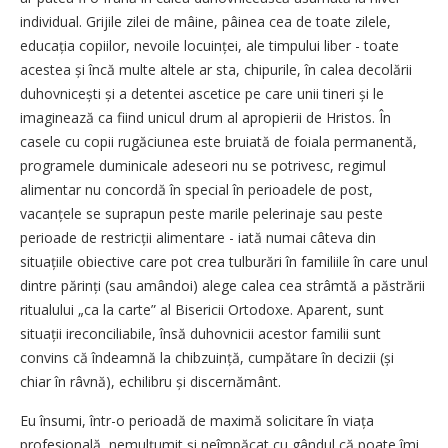
individual. Grijile zilei de mâine, pâinea cea de toate zilele,
educația copiilor, nevoile locuinței, ale timpului liber - toate
acestea și încă multe altele ar sta, chipurile, în calea decolării
duhovnicești și a detentei ascetice pe care unii tineri și le
imaginează ca fiind unicul drum al apropierii de Hristos. În
casele cu copii rugăciunea este bruiată de foiala permanentă,
programele duminicale adeseori nu se potrivesc, regimul
alimentar nu concordă în special în perioadele de post,
vacanțele se suprapun peste marile pelerinaje sau peste
perioade de restricții alimentare - iată numai câteva din
situațiile obiective care pot crea tulburări în familiile în care unul
dintre părinți (sau amândoi) alege calea cea strâmtă a păstrării
ritualului „ca la carte” al Bisericii Ortodoxe. Aparent, sunt
situații ireconciliabile, însă duhovnicii acestor familii sunt
convins că îndeamnă la chibzuință, cumpătare în decizii (și
chiar în râvnă), echilibru și discernământ.
Eu însumi, într-o perioadă de maximă solicitare în viața
profesională, nemulțumit și neîmpăcat cu gândul că poate îmi