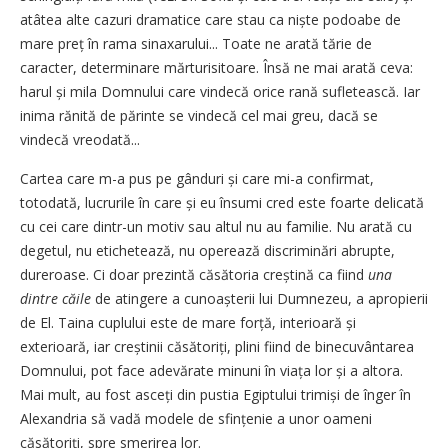
atâtea alte cazuri dramatice care stau ca niște podoabe de
mare preț în rama sinaxarului... Toate ne arată tărie de
caracter, determinare mărturisitoare. Însă ne mai arată ceva:
harul și mila Domnului care vindecă orice rană sufletească. Iar
inima rănită de părinte se vindecă cel mai greu, dacă se
vindecă vreodată...
Cartea care m-a pus pe gânduri și care mi-a confirmat,
totodată, lucrurile în care și eu însumi cred este foarte delicată
cu cei care dintr-un motiv sau altul nu au familie. Nu arată cu
degetul, nu etichetează, nu operează discriminări abrupte,
dureroase. Ci doar prezintă căsătoria creștină ca fiind
una
dintre căile
de atingere a cunoașterii lui Dumnezeu, a apropierii
de El. Taina cuplului este de mare forță, interioară și
exterioară, iar creștinii căsătoriți, plini fiind de binecuvântarea
Domnului, pot face adevărate minuni în viața lor și a altora.
Mai mult, au fost asceți din pustia Egiptului trimiși de înger în
Alexandria să vadă modele de sfințenie a unor oameni
căsătoriți, spre smerirea lor.