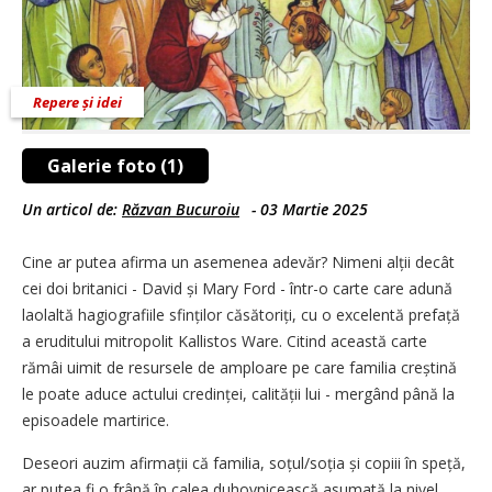
Repere și idei
Galerie foto (1)
Un articol de:
Răzvan Bucuroiu
-
03 Martie 2025
Cine ar putea afirma un asemenea ade­văr? Nimeni alții decât
cei doi britanici - David și Mary Ford - într-o carte care adună
laolaltă hagiografiile sfinților căsătoriți, cu o excelentă prefață
a eruditului mitropolit Kallistos Ware. Citind această carte
rămâi uimit de resursele de amploare pe care familia creștină
le poate aduce actului credinței, calității lui - mergând până la
episoadele martirice.
Deseori auzim afirmații că familia, soțul/soția și copiii în speță,
ar putea fi o frână în calea duhovnicească asumată la nivel