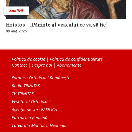
Analiză
Hristos - „Părinte al veacului ce va să fie”
09 Aug, 2026
Politica de cookie
|
Politica de confidențialitate
|
Contact
|
Despre noi
|
Abonamente
|
Fototeca Ortodoxiei Românești
Radio TRINITAS
TV TRINITAS
Vestitorul Ortodoxiei
Agenţia de ştiri BASILICA
Patriarhia Română
Catedrala Mântuirii Neamului