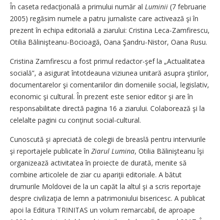
În caseta redacţională a primului număr al
Luminii
(7 februarie
2005) regăsim numele a patru jurnaliste care activează şi în
prezent în echipa editorială a ziarului: Cristina Leca-Zamfirescu,
Otilia Bălinişteanu-Bocioagă, Oana Şandru-Nistor, Oana Rusu.
Cristina Zamfirescu a fost primul redactor-şef la „Actualitatea
socială”, a asigurat întotdeauna viziunea unitară asupra ştirilor,
documentarelor şi comentariilor din domeniile social, legislativ,
economic şi cultural. În prezent este senior editor şi are în
responsabilitate directă pagina 16 a ziarului. Colaborează şi la
celelalte pagini cu conţinut social-cultural.
Cunoscută şi apreciată de colegii de breaslă pentru interviurile
şi reportajele publicate în
Ziarul Lumina
, Otilia Bălinişteanu îşi
organizează activitatea în proiecte de durată, menite să
combine articolele de ziar cu apariţii editoriale. A bătut
drumurile Moldovei de la un capăt la altul şi a scris reportaje
despre civilizaţia de lemn a patrimoniului bisericesc. A publicat
apoi la Editura TRINITAS un volum remarcabil, de aproape