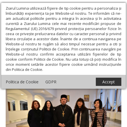
Ziarul Lumina utilizează fişiere de tip cookie pentru a personaliza și
îmbunătăți experiența ta pe Website-ul nostru. Te informăm că ne-
am actualizat politicile pentru a integra în acestea și în activitatea
curentă a Ziarului Lumina cele mai recente modificări propuse de
Regulamentul (UE) 2016/679 privind protecția persoanelor fizice în
ceea ce privește prelucrarea datelor cu caracter personal și privind
libera circulație a acestor date. Înainte de a continua navigarea pe
Website-ul nostru te rugăm să aloci timpul necesar pentru a citi și
Ziarul Lumina
›
Opinii
›
Repere și idei
›
Fidelitate şi
înțelege conținutul Politicii de Cookie. Prin continuarea navigării pe
profesionalism la „Ziarul Lumina”
Website-ul nostru confirmi acceptarea utilizării fişierelor de tip
cookie conform Politicii de Cookie. Nu uita totuși că poți modifica în
Fidelitate şi profesionalism la „Ziarul
orice moment setările acestor fişiere cookie urmând instrucțiunile
din Politica de Cookie.
Lumina”
Politica de Cookie
GDPR
Accept