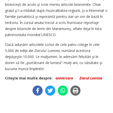
bisericeşti de acolo şi scrie mereu articole binevenite. Chiar
graiul şi l-a mlădiat după muzicalitatea regiunii, şi-a întemeiat o
familie jurnalistică şi reprezintă pentru ziar un om de bază în
teritoriu. În cursul anului trecut a scris frumoase reportaje
despre bisericile de lemn din Maramureş, aflate deja în lista
patrimoniului mondial UNESCO.
Dacă adunăm articolele scrise de cele patru colege în cele
5.000 de ediţii ale
Ziarului Lumina
, numărul acestora
depăşeşte 10.000. Le mulţumim, le adresăm felicitări şi le
dorim să fie „purtătoare de lumină” mulţi ani, cu sănătate şi
bucuria muncii împlinite!
Citeşte mai multe despre:
aniversare
-
Ziarul Lumina