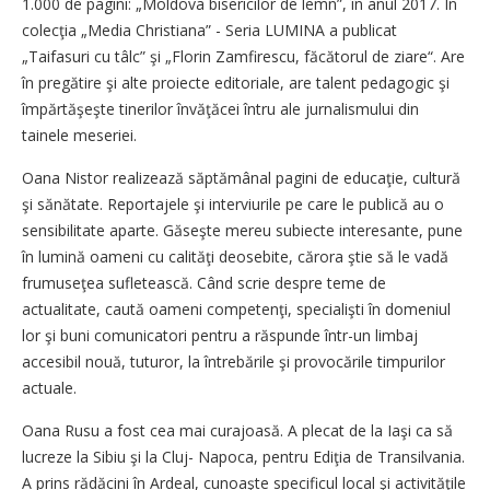
1.000 de pagini: „Moldova bisericilor de lemn”, în anul 2017. În
colecţia „Media Christiana” - Seria LUMINA a publicat
„Taifasuri cu tâlc” şi „Florin Zamfirescu, făcătorul de ziare“. Are
în pregătire şi alte proiecte editoriale, are talent pedagogic şi
împărtăşeşte tinerilor învăţăcei întru ale jurnalismului din
tainele meseriei.
Oana Nistor realizează săptămânal pagini de educaţie, cultură
şi sănătate. Reportajele şi interviurile pe care le publică au o
sensibilitate aparte. Găseşte mereu subiecte interesante, pune
în lumină oameni cu calităţi deosebite, cărora ştie să le vadă
frumuseţea sufletească. Când scrie despre teme de
actualitate, caută oameni competenţi, specialişti în domeniul
lor şi buni comunicatori pentru a răspunde într-un limbaj
accesibil nouă, tuturor, la întrebările şi provocările timpurilor
actuale.
Oana Rusu a fost cea mai curajoasă. A plecat de la Iaşi ca să
lucreze la Sibiu şi la Cluj- Napoca, pentru Ediţia de Transilvania.
A prins rădăcini în Ardeal, cunoaşte specificul local şi activităţile