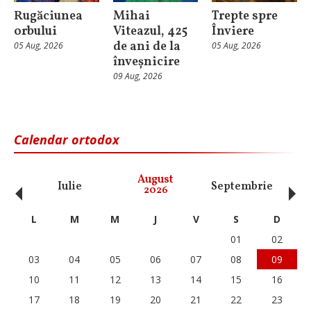
Rugăciunea
Mihai
Trepte spre
orbului
Viteazul, 425
Înviere
de ani de la
05 Aug, 2026
05 Aug, 2026
înveșnicire
09 Aug, 2026
Calendar ortodox
‹
›
August
Iulie
Septembrie
O
2026
L
M
M
J
V
S
D
01
02
03
04
05
06
07
08
09
10
11
12
13
14
15
16
17
18
19
20
21
22
23