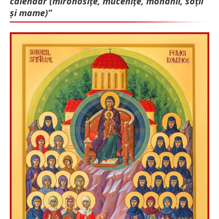
calendar (mironosițe, mu­cenițe, monahii, soții
și mame)”