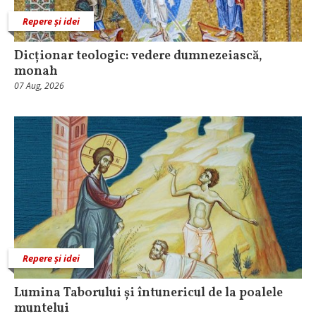
Repere și idei
Dicționar teologic: vedere dumnezeiască,
monah
07 Aug, 2026
Repere și idei
Lumina Taborului și întunericul de la poalele
muntelui