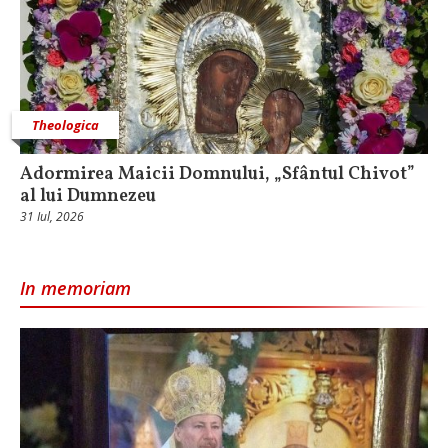
Theologica
Adormirea Maicii Domnului, „Sfântul Chivot”
al lui Dumnezeu
31 Iul, 2026
In memoriam