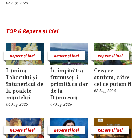
06 Aug, 2026
TOP 6 Repere și idei
Repere și idei
Repere și idei
Repere și idei
Lumina
În împărăția
Ceea ce
Taborului și
frumuseții
suntem, către
întunericul de
primită ca dar
cei ce putem fi
la poalele
de la
02 Aug, 2026
muntelui
Dumnezeu
06 Aug, 2026
07 Aug, 2026
Repere și idei
Repere și idei
Repere și idei