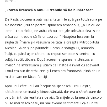
pernă…“
„Starea firească a omului trebuie să fie bunătatea“
De Paşti, ciocneam ouă roşii şi tata ni le spărgea totdeauna pe
ale noastre. „Nu se poate“, spuneam amândouă, „ai un ou de
lemn“, Tata râdea, ne arăta că oul era „de-adevăratelea“ şi ne
arăta cum trebuie să fie un „ou bun“. Noaptea fusesem la
slujba de Înviere şi-l văzusem pe tata la dreapta Mitropolitului
Nicolae Bălan şi pe părintele Cioran la stânga lui, amândoi
înalţi, cu părul uşor cărunt, cu chipuri serioase şi senine, cu
odăjdii strălucitoare. După aceea ne spuneam: „Hristos a
înviat!“, ne îmbrăţişam şi ştiam că Hristos a înviat cu adevărat.
Totul era plin de strălucire, şi lumea era frumoasă, plină de un
mister care ne făcea fericiţi.
Apoi unul câte unul au început să lipsească. Erau Paştile,
sărbătoare luminată şi binecuvântată, dar era o sărbătoare de
pe pământ, din realitatea de aici. Graniţele cu lumea de dincolo
nu se mai deschideau, nu mai aveam sentimentul că e un fel