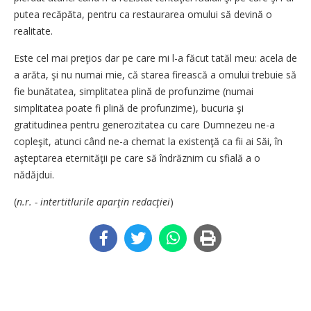
putea recăpăta, pentru ca restaurarea omului să devină o
realitate.
Este cel mai preţios dar pe care mi l-a făcut tatăl meu: acela de
a arăta, şi nu numai mie, că starea firească a omului trebuie să
fie bunătatea, simplitatea plină de profunzime (numai
simplitatea poate fi plină de profunzime), bucuria şi
gratitudinea pentru generozitatea cu care Dumnezeu ne-a
copleşit, atunci când ne-a chemat la existenţă ca fii ai Săi, în
aşteptarea eternităţii pe care să îndrăznim cu sfială a o
nădăjdui.
(
n.r. - intertitlurile aparţin redacţiei
)