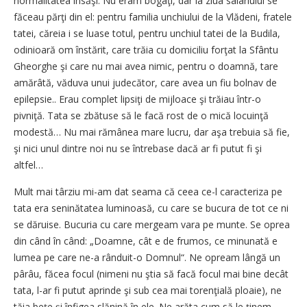
normalitatea însăşi. Nu eram bogaţi, dar la ziua salariului se
făceau părţi din el: pentru familia unchiului de la Vlădeni, fratele
tatei, căreia i se luase totul, pentru unchiul tatei de la Budila,
odinioară om înstărit, care trăia cu domiciliu forţat la Sfântu
Gheorghe şi care nu mai avea nimic, pentru o doamnă, tare
amărâtă, văduva unui judecător, care avea un fiu bolnav de
epilepsie.. Erau complet lipsiţi de mijloace şi trăiau într-o
pivniţă. Tata se zbătuse să le facă rost de o mică locuinţă
modestă… Nu mai rămânea mare lucru, dar aşa trebuia să fie,
şi nici unul dintre noi nu se întrebase dacă ar fi putut fi şi
altfel…
Mult mai târziu mi-am dat seama că ceea ce-l caracteriza pe
tata era seninătatea luminoasă, cu care se bucura de tot ce ni
se dăruise. Bucuria cu care mergeam vara pe munte. Se oprea
din când în când: „Doamne, cât e de frumos, ce minunată e
lumea pe care ne-a rânduit-o Domnul“. Ne opream lângă un
pârâu, făcea focul (nimeni nu ştia să facă focul mai bine decât
tata, l-ar fi putut aprinde şi sub cea mai torenţială ploaie), ne
tăia beţe şi înfigea slănină în ele. Ne arăta cum să le ţinem