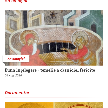
An omagial
An omagial
Buna înțelegere - temelie a căsniciei fericite
04 Aug, 2026
Documentar