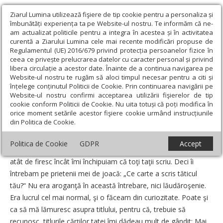
Ziarul Lumina utilizează fişiere de tip cookie pentru a personaliza și
îmbunătăți experiența ta pe Website-ul nostru. Te informăm că ne-
am actualizat politicile pentru a integra în acestea și în activitatea
curentă a Ziarului Lumina cele mai recente modificări propuse de
Regulamentul (UE) 2016/679 privind protecția persoanelor fizice în
ceea ce privește prelucrarea datelor cu caracter personal și privind
libera circulație a acestor date. Înainte de a continua navigarea pe
Website-ul nostru te rugăm să aloci timpul necesar pentru a citi și
Ziarul Lumina
›
Opinii
›
Repere și idei
›
Firesc şi excepţie
înțelege conținutul Politicii de Cookie. Prin continuarea navigării pe
Website-ul nostru confirmi acceptarea utilizării fişierelor de tip
Firesc şi excepţie
cookie conform Politicii de Cookie. Nu uita totuși că poți modifica în
orice moment setările acestor fişiere cookie urmând instrucțiunile
din Politica de Cookie.
Un articol de:
Lidia Stăniloae
-
16 Noiembrie 2008
Politica de Cookie
GDPR
Accept
Când eram copil, ştiam că „tata scrie cărţi“. Era un lucru firesc,
atât de firesc încât îmi închipuiam că toţi taţii scriu. Deci îi
întrebam pe prietenii mei de joacă: „Ce carte a scris tăticul
tău?“ Nu era aroganţă în această întrebare, nici lăudăroşenie.
Era lucrul cel mai normal, şi o făceam din curiozitate. Poate şi
ca să mă lămuresc asupra titlului, pentru că, trebuie să
recunosc, titlurile cărţilor tatei îmi dădeau mult de gândit: Mai