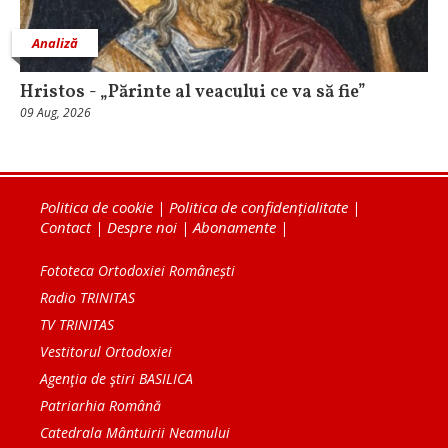
Analiză
Hristos - „Părinte al veacului ce va să fie”
09 Aug, 2026
Politica de cookie
|
Politica de confidențialitate
|
Contact
|
Despre noi
|
Abonamente
|
Fototeca Ortodoxiei Românești
Radio TRINITAS
TV TRINITAS
Vestitorul Ortodoxiei
Agenţia de ştiri BASILICA
Patriarhia Română
Catedrala Mântuirii Neamului