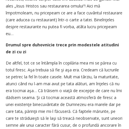
ales „Iisus Hristos sau restaurarea omului“! Aici mă
împotmoleam, nu pricepeam ce are a face cuvântul restaurare
(care aducea cu restaurant) într-o carte a tatei. Bineînţeles
despre restaurante nu putea fi vorba, atâta lucru pricepeam
eu…
Drumul spre duhovnicie trece prin modestele atitudini
de zi cu zi
De altfel, tot ce se întâmpla în copilăria mea mi se părea cu
totul firesc. Aşa trebuia să fie şi aşa era. Credeam că lucrurile
se petrec la fel în toate casele. Mult mai târziu, la maturitate,
atunci când nu l-am mai avut pe tata alături, am înţeles că nu
era tocmai aşa… Că trăisem o viaţă de excepţie de care nu îmi
dădsem seama. Şi că tocmai această atmosferă de firesc a
unei existenţe binecuvântate de Dumnezeu era marele dar pe
care tata, părinţii mie mi-l făcuseră. Că faptele mărunte, pe
care te străduieşti să le laşi să treacă neobservate, sunt uneori
semne ale unui caracter fără cusur, de o profundă ancorare în