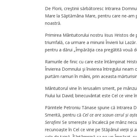
De Florii, creştinii sărbătoresc Intrarea Domnu
Mare la Săptămâna Mare, pentru care ne-am preg
noastră.
Primirea Mântuitorului nostru Iisus Hristos de 
triumfală, ca urmare a minunii Învierii lui Lazăr
pentru a dărui „Împărăţia cea pregătită vouă de
Ramurile de finic cu care este întâmpinat Hristos
Învierea Domnului şi învierea întregului neam o
purtăm ramuri în mâini, prin aceasta mărturisi
Mântuitorul vine în Ierusalim smerit, pe mânzul 
Fiului lui David; binecuvântat este Cel ce vine 
Părintele Petroniu Tănase spune că Intrarea Do
Smerită, pentru că
Cel ce are scaun cerul și aș
Serafimi
Se smerește și încalecă pe mânz necuv
recunoaște în Cel ce vine pe Stăpânul vieții și al
cele de taină, Îl întâmpină ca pe un Împărat, cu 