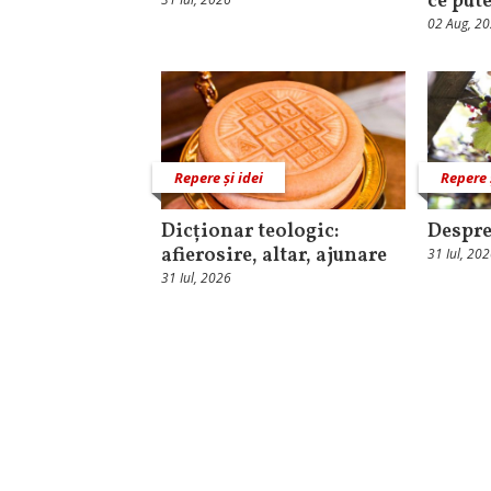
ce put
02 Aug, 2
Repere și idei
Repere 
Dicționar teologic:
Despre
afierosire, altar, ajunare
31 Iul, 20
31 Iul, 2026