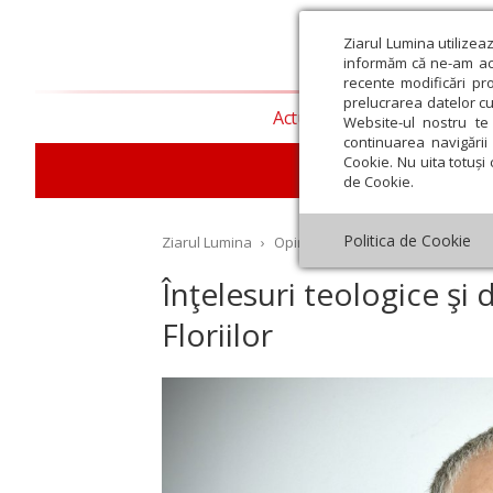
Ziarul Lumina utilizea
informăm că ne-am actu
recente modificări pr
prelucrarea datelor cu
Actualitate religioasă
T
Website-ul nostru te 
continuarea navigării 
Cookie. Nu uita totuși 
de Cookie.
Politica de Cookie
Ziarul Lumina
›
Opinii
›
Repere și idei
›
Înţelesu
Înţelesuri teologice şi 
Floriilor
st
Septembrie
Octombrie
Noiembrie
Decembrie
Ianuar