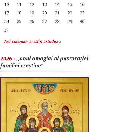
10
11
12
13
14
15
16
17
18
19
20
21
22
23
24
25
26
27
28
29
30
31
Vezi calendar crestin ortodox »
2026 -
„Anul omagial al pastorației
familiei creștine”