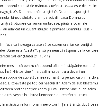
na,
po­porul cere să fie mântuit. Cuvântul
Osana
este din Psalm
n sinagogi: „O, Doamne, mântuieşte! O, Doamne, sporeşte!
mnului; binecuvântatu-v-am pe voi, din casa Domnului.
cmiţi sărbătoare cu ramuri umbroase, până la coarnele
ii au adaptat un cuvânt liturgic la ­primirea Domnului Iisus ­
chos).
im face ca întreaga cetate să se cutremure, iar cei veniţi din
ebe: „Cine este Acesta?”, şi să primească răspuns de la cei care-
retul Galileii” (Matei 21, 10-11).
imire mesianică pentru că poporul aflat sub stăpânire romană
a. Însă Hristos vine în Ierusalim nu pentru a deveni un
 un popor de sub stăpânirea romană, ci pentru ca prin Jertfa şi
sc. El izbăveşte pe toţi cei născuţi din Adam de sub blestemul
ultarea protopărinţilor Adam şi Eva. Hristos vine la Ierusalim
de a trăi veşnic în iubirea luminoasă a Preasfintei Treimi.
u în mănăstirile lor monahii nevoitori în Ţara Sfântă, după ce în