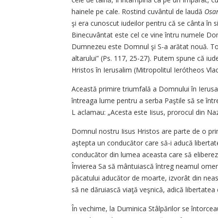
hainele pe cale. Rostind cuvântul de laudă
Osa
şi era cunoscut iudeilor pentru că se cânta î
Binecuvântat este cel ce vine întru numele Do
Dumnezeu este Domnul şi S-a arătat nouă. To
altarului” (Ps. 117, 25-27). Putem spune că iude
Hristos în Ierusalim (Mitropolitul Ierótheos Vla
Această primire triumfală a Domnului în Ierusal
întreaga lume pentru a serba Paştile să se într
L aclamau: „Acesta este Iisus, prorocul din Naza
Domnul nostru Iisus Hristos are parte de o pr
aştepta un conducător care să-i aducă libertate
conducător din lumea aceasta care să elibereze
Învierea Sa să mântuiască întreg neamul omene
păcatului aducător de moarte, izvorât din neasc
să ne dăruiască viaţă veşnică, adică libertatea 
În vechime, la Duminica Stâlpărilor se întorcea