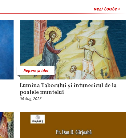
vezi toate ›
Repere și idei
Lumina Taborului și întunericul de la
poalele muntelui
06 Aug, 2026