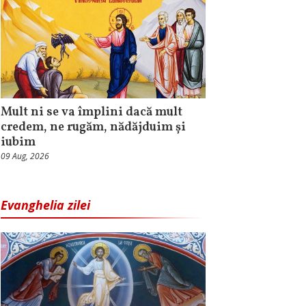
Mult ni se va împlini dacă mult
credem, ne rugăm, nădăjduim și
iubim
09 Aug, 2026
Evanghelia zilei