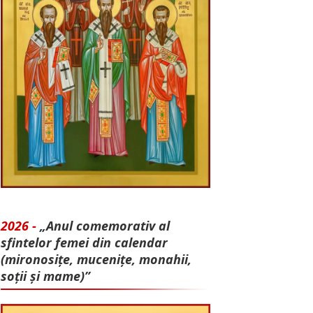
2026 -
„Anul comemorativ al
sfintelor femei din calendar
(mironosițe, mu­cenițe, monahii,
soții și mame)”