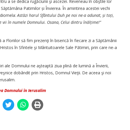
tru a se dedica rugăciunii şi ascezei. Reveneau în obştile lor
Săptămâna Patimilor și Învierea. În amintirea acestei vechi
 idiomela:
Astăzi harul Sfântului Duh pe noi ne-a adunat, și toți,
ce vii în numele Domnului. Osana, Celui dintru înălțime!”
 Floriilor să fim prezenţi în biserică în fiecare zi a Săptămânii
Hristos în Sfintele şi Mântuitoarele Sale Pătimiri, prin care ne-a
ri ale Domnului ne aşteaptă ziua plină de lumină a Învierii,
i veşnice dobândit prin Hristos, Domnul Vieţii. De aceea şi noi
erusalim.
ea Domnului în Ierusalim