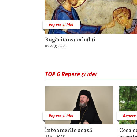
Repere și idei
Rugăciunea orbului
05 Aug, 2026
TOP 6 Repere și idei
Repere și idei
Repere 
Întoarcerile acasă
Ceea c
31 Iul, 2026