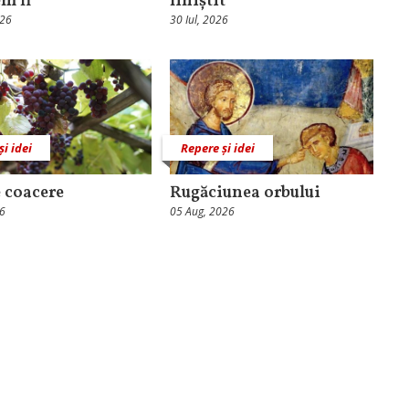
em fi
liniștit
026
30 Iul, 2026
și idei
Repere și idei
 coacere
Rugăciunea orbului
26
05 Aug, 2026