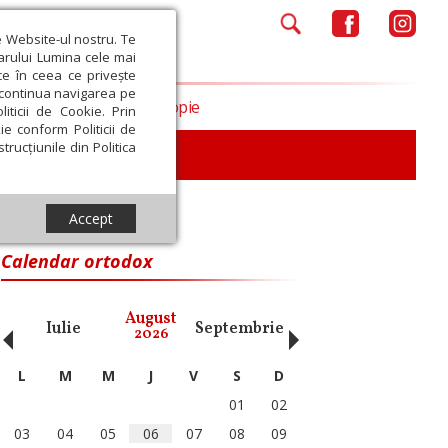
e Website-ul nostru. Te
iarului Lumina cele mai
ce în ceea ce privește
a continua navigarea pe
Opinii
Filantropie
iticii de Cookie. Prin
ie conform Politicii de
trucțiunile din Politica
Accept
Calendar ortodox
‹
›
August
Iulie
Septembrie
Octombrie
Noiembri
2026
L
M
M
J
V
S
D
01
02
03
04
05
06
07
08
09