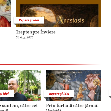
Repere și idei
Trepte spre Înviere
05 Aug, 2026
și idei
Repere și idei
e suntem, către cei
Prin furtună către țărmul