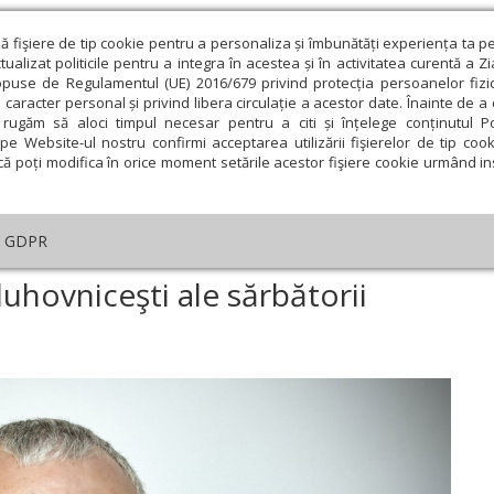
ză fişiere de tip cookie pentru a personaliza și îmbunătăți experiența ta p
alizat politicile pentru a integra în acestea și în activitatea curentă a Z
opuse de Regulamentul (UE) 2016/679 privind protecția persoanelor fizi
 caracter personal și privind libera circulație a acestor date. Înainte de 
eologie și spiritualitate
Educaţie și Cultură
Societate
rugăm să aloci timpul necesar pentru a citi și înțelege conținutul Pol
pe Website-ul nostru confirmi acceptarea utilizării fişierelor de tip cook
că poți modifica în orice moment setările acestor fişiere cookie urmând ins
Editorial
Repere și idei
Pilda zilei
GDPR
ri teologice şi duhovniceşti ale sărbătorii Floriilor
duhovniceşti ale sărbătorii
ie
Februarie
Martie
Aprilie
Mai
Iunie