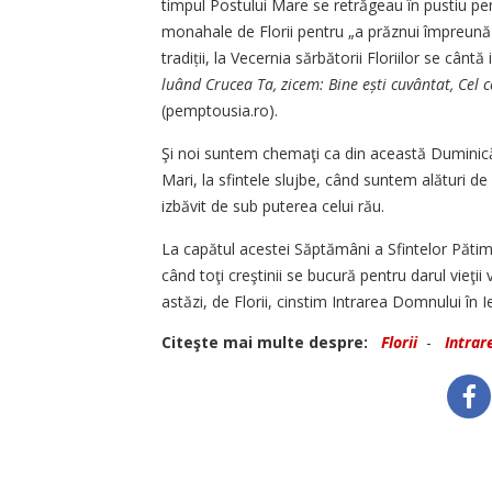
timpul Postului Mare se retrăgeau în pustiu pen
monahale de Florii pentru „a prăznui împreună 
tradiții, la Vecernia sărbătorii Floriilor se cântă
luând Crucea Ta, zicem: Bine ești cuvântat, Cel 
(pemptousia.ro).
Şi noi suntem chemaţi ca din această Duminică a
Mari, la sfintele slujbe, când suntem alături de 
izbăvit de sub puterea celui rău.
La capătul acestei Săptămâni a Sfintelor Pătimi
când toţi creştinii se bucură pentru darul vieţi
astăzi, de Florii, cinstim Intrarea Domnului în I
Citeşte mai multe despre:
Florii
-
Intrar