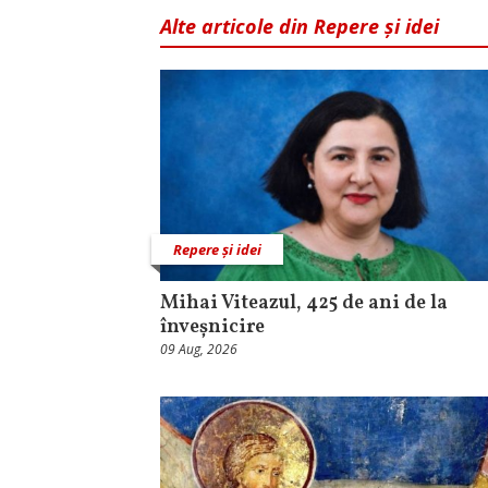
Alte articole din Repere și idei
Repere și idei
Mihai Viteazul, 425 de ani de la
înveșnicire
09 Aug, 2026