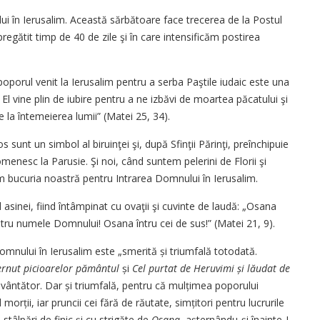
lui în Ierusalim. Această sărbătoare face trecerea de la Postul
ătit timp de 40 de zile şi în care intensificăm postirea
poporul venit la Ierusalim pentru a serba Paştile iudaic este una
. El vine plin de iubire pentru a ne izbăvi de moartea păcatului şi
 la întemeierea lumii” (Matei 25, 34).
 sunt un simbol al biruinţei şi, după Sfinţii Părinţi, preînchipuie
menesc la Parusie. Şi noi, când suntem pelerini de Florii şi
m bucuria noastră pentru Intrarea Domnului în Ierusalim.
asinei, fiind întâmpinat cu ovaţii şi cuvinte de laudă: „Osana
întru numele Domnului! Osana întru cei de sus!” (Matei 21, 9).
mnului în Ierusalim este „smerită și triumfală totodată.
ternut picioarelor pământul
și
Cel purtat de Heruvimi și lăudat de
ântător. Dar și triumfală, pentru că mulțimea poporului
 morții, iar pruncii cei fără de răutate, simțitori pentru lucrurile
stâlpări de finic și cu strigăte de
Osana
, așternându-și înainte-I