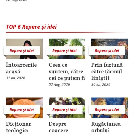
TOP 6 Repere și idei
Repere și idei
Repere și idei
Repere și idei
Întoarcerile
Ceea ce
Prin furtună
acasă
suntem, către
către țărmul
cei ce putem fi
liniștit
31 Iul, 2026
02 Aug, 2026
30 Iul, 2026
Repere și idei
Repere și idei
Repere și idei
Dicționar
Despre
Rugăciunea
teologic:
coacere
orbului