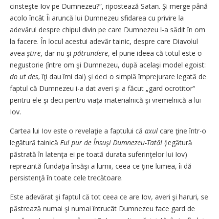
cinsteşte Iov pe Dumnezeu?“, ripostează Satan. Şi merge până
acolo încât Îi aruncă lui Dumnezeu sfidarea cu privire la
adevărul despre chipul divin pe care Dumnezeu l-a sădit în om
la facere. În locul acestui adevăr tainic, despre care Diavolul
avea
ştire
, dar nu şi
pătrundere
, el pune ideea că totul este o
negustorie (între om şi Dumnezeu, după acelaşi model egoist:
do ut des
, îţi dau îmi dai) şi deci o simplă împrejurare legată de
faptul că Dumnezeu i-a dat averi şi a făcut „gard ocrotitor“
pentru ele şi deci pentru viaţa materialnică şi vremelnică a lui
Iov.
Cartea lui Iov este o revelaţie a faptului că
axul
care ţine într-o
legătură tainică
Eul pur de Însuşi Dumnezeu-Tatăl
(legătură
păstrată în latenţa ei pe toată durata suferinţelor lui Iov)
reprezintă fundaţia însăşi a lumii, ceea ce ţine lumea, îi dă
persistenţă în toate cele trecătoare.
Este adevărat şi faptul că tot ceea ce are Iov, averi şi haruri, se
păstrează numai şi numai întrucât Dumnezeu face gard de