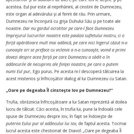
acestea. Eul pur este al neprihănirii, al cinstirii de Dumnezeu,
este organ al adevărului şi al feririi de rău. Prin urmare,
Dumnezeu ne înconjură cu grija Duhului Său şi pe toate ale
noastre.
Dar nu gardul ocrotitor pe care-l face Dumnezeu
împrejurul lucrurilor noastre este pavăza sufletului nostru, ci o
forţă apărătoare mult mai adâncă, pe care nici îngerul căzut n-o
cunoaşte ori se preface cu viclenie a n-o cunoaşte, voind a primi
dovezi despre acea forţă pe care Dumnezeu a sădit-o în
adâncurile de necuprins ale fiinţei noastre, pe care o putem
numi Eul pur
, Ego purus. Pe acesta ni-l descoperă tâlcuirea la
acest misterios şi înfricoşător dialog al lui Dumnezeu cu Satan.
„Oare pe degeaba Îl cinsteşte Iov pe Dumnezeu?“
Trufia, obrăznicia înfricoşătoare a lui Satan reprezintă al doilea
lucru de tâlcuit. Căci acesta, în trufia lui, pune la îndoială cele
spuse de Dumnezeu despre Iov, în fapt se îndoieşte de
puterea Eului pur al adâncului lui Iov
, de faptul acesta. Tocmai
lucrul acesta este chestionat de Diavol: „Oare pe degeaba Îl