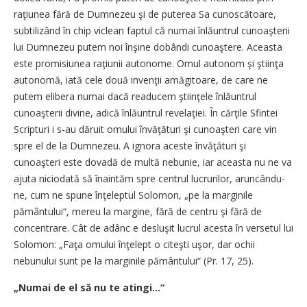
raţiunea fără de Dumnezeu şi de puterea Sa cunoscătoare,
subtilizând în chip viclean faptul că numai înlăuntrul cunoaşterii
lui Dumnezeu putem noi înşine dobândi cunoaştere. Aceasta
este promisiunea raţiunii autonome. Omul autonom şi ştiinţa
autonomă, iată cele două invenţii amăgitoare, de care ne
putem elibera numai dacă readucem ştiinţele înlăuntrul
cunoaşterii divine, adică înlăuntrul revelaţiei. În cărţile Sfintei
Scripturi i s-au dăruit omului învăţături şi cunoaşteri care vin
spre el de la Dumnezeu. A ignora aceste învăţături şi
cunoaşteri este dovadă de multă nebunie, iar aceasta nu ne va
ajuta niciodată să înaintăm spre centrul lucrurilor, aruncându-
ne, cum ne spune înţeleptul Solomon, „pe la marginile
pământului“, mereu la margine, fără de centru şi fără de
concentrare. Cât de adânc e desluşit lucrul acesta în versetul lui
Solomon: „Faţa omului înţelept o citeşti uşor, dar ochii
nebunului sunt pe la marginile pământului“ (Pr. 17, 25).
„Numai de el să nu te atingi...“