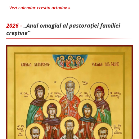
Vezi calendar crestin ortodox »
2026 -
„Anul omagial al pastorației familiei
creștine”