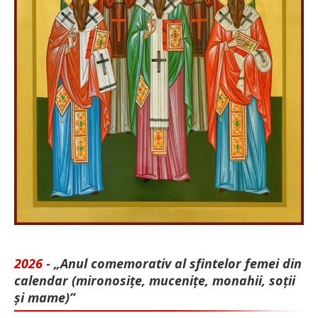
2026 -
„Anul comemorativ al sfintelor femei din
calendar (mironosițe, mu­cenițe, monahii, soții
și mame)”