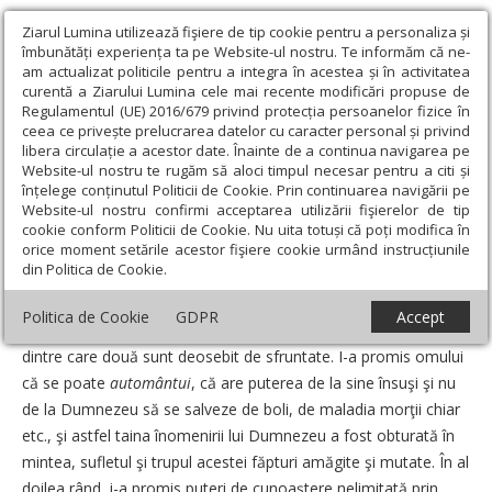
Ziarul Lumina utilizează fişiere de tip cookie pentru a personaliza și
îmbunătăți experiența ta pe Website-ul nostru. Te informăm că ne-
am actualizat politicile pentru a integra în acestea și în activitatea
curentă a Ziarului Lumina cele mai recente modificări propuse de
Regulamentul (UE) 2016/679 privind protecția persoanelor fizice în
ceea ce privește prelucrarea datelor cu caracter personal și privind
libera circulație a acestor date. Înainte de a continua navigarea pe
Website-ul nostru te rugăm să aloci timpul necesar pentru a citi și
Ziarul Lumina
›
Opinii
›
Repere și idei
›
Iov sau despre Eul pur
înțelege conținutul Politicii de Cookie. Prin continuarea navigării pe
Website-ul nostru confirmi acceptarea utilizării fişierelor de tip
Iov sau despre Eul pur
cookie conform Politicii de Cookie. Nu uita totuși că poți modifica în
orice moment setările acestor fişiere cookie urmând instrucțiunile
din Politica de Cookie.
Un articol de:
Ilie Bădescu
-
15 Septembrie 2008
Politica de Cookie
GDPR
Accept
Ştiinţa lumii moderne a făcut multe promisiuni mincinoase,
dintre care două sunt deosebit de sfruntate. I-a promis omului
că se poate
automântui
, că are puterea de la sine însuşi şi nu
de la Dumnezeu să se salveze de boli, de maladia morţii chiar
etc., şi astfel taina înomenirii lui Dumnezeu a fost obturată în
mintea, sufletul şi trupul acestei făpturi amăgite şi mutate. În al
doilea rând, i-a promis puteri de cunoaştere nelimitată prin