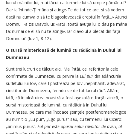
lucrul mâinilor lui, n-ai făcut ca turmele lui să umple pământul?
Dar ia întinde-Ţi mâna şi atinge-Te de tot ce are, şi să vedem
dacă nu cumva o să te blagoslovească dreptul în faţă...» Atunci
Domnul i-a zis Diavolului: «Iată, toată avuţia lui o dau pe mâna
ta: numai de el să nu te atingi». Iar diavolul a plecat din faţa
Domnului“ (Iov 1, 8-12).
O sursă misterioasă de lumină cu rădăcină în Duhul lui
Dumnezeu
Sunt trei lucruri de tâlcuit aici. Mai întâi, cel referitor la cele
confirmate de Dumnezeu cu privire la
Eul pur
din adâncurile
sufletului lui Iov, care-l păstrează pe Iov „neprihănit, adevărat,
cinstitor de Dumnezeu, ferindu-se de tot lucrul rău“. Aflăm,
iată, că în alcătuirea noastră a fost aşezată o forţă tainică, o
sursă misterioasă de lumină, cu rădăcină în Duhul lui
Dumnezeu, pe care mai încoace ştiinţele postfenomenologice
au numit-o „Eu pur“, „Ego purus“ sau, cu termenul lui Cicero:
„animus purus“.
Eul pur este opusul eului râvnitor de averi, al
apetiturilor şi al adunării de averi
, pe care Iov le deţine şi pe