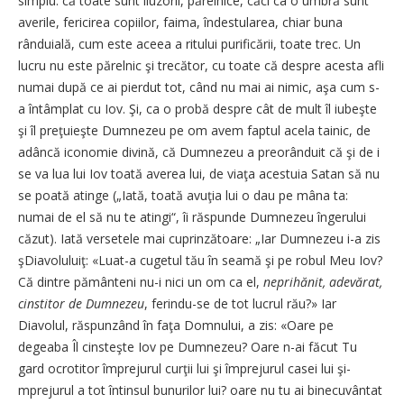
simplu: că toate sunt iluzorii, părelnice, căci ca o umbră sunt
averile, fericirea copiilor, faima, îndestularea, chiar buna
rânduială, cum este aceea a ritului purificării, toate trec. Un
lucru nu este părelnic şi trecător, cu toate că despre acesta afli
numai după ce ai pierdut tot, când nu mai ai nimic, aşa cum s-
a întâmplat cu Iov. Şi, ca o probă despre cât de mult îl iubeşte
şi îl preţuieşte Dumnezeu pe om avem faptul acela tainic, de
adâncă iconomie divină, că Dumnezeu a preorânduit că şi de i
se va lua lui Iov toată averea lui, de viaţa acestuia Satan să nu
se poată atinge („Iată, toată avuţia lui o dau pe mâna ta:
numai de el să nu te atingi“, îi răspunde Dumnezeu îngerului
căzut). Iată versetele mai cuprinzătoare: „Iar Dumnezeu i-a zis
şDiavoluluiţ: «Luat-a cugetul tău în seamă şi pe robul Meu Iov?
Că dintre pământeni nu-i nici un om ca el,
neprihănit, adevărat,
cinstitor de Dumnezeu
, ferindu-se de tot lucrul rău?» Iar
Diavolul, răspunzând în faţa Domnului, a zis: «Oare pe
degeaba Îl cinsteşte Iov pe Dumnezeu? Oare n-ai făcut Tu
gard ocrotitor împrejurul curţii lui şi împrejurul casei lui şi-
mprejurul a tot întinsul bunurilor lui? oare nu tu ai binecuvântat