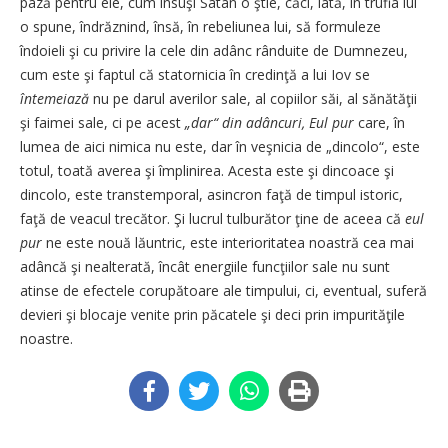
pază pentru ele, cum însuşi Satan o ştie, căci, iată, în trufia lui
o spune, îndrăznind, însă, în rebeliunea lui, să formuleze
îndoieli şi cu privire la cele din adânc rânduite de Dumnezeu,
cum este şi faptul că statornicia în credinţă a lui Iov se
întemeiază
nu pe darul averilor sale, al copiilor săi, al sănătăţii
şi faimei sale, ci pe acest
„dar“ din adâncuri, Eul pur
care, în
lumea de aici nimica nu este, dar în veşnicia de „dincolo“, este
totul, toată averea şi împlinirea. Acesta este şi dincoace şi
dincolo, este transtemporal, asincron faţă de timpul istoric,
faţă de veacul trecător. Şi lucrul tulburător ţine de aceea că
eul
pur
ne este nouă lăuntric, este interioritatea noastră cea mai
adâncă şi nealterată, încât energiile funcţiilor sale nu sunt
atinse de efectele corupătoare ale timpului, ci, eventual, suferă
devieri şi blocaje venite prin păcatele şi deci prin impurităţile
noastre.