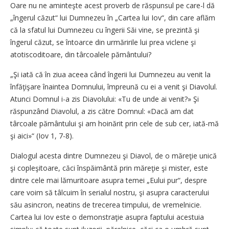
Oare nu ne aminteşte acest proverb de răspunsul pe care-l dă
„îngerul căzut“ lui Dumnezeu în „Cartea lui Iov“, din care aflăm
că la sfatul lui Dumnezeu cu îngerii Săi vine, se prezintă şi
îngerul căzut, se întoarce din urmăririle lui prea viclene şi
atotiscoditoare, din târcoalele pământului?
„Şi iată că în ziua aceea când îngerii lui Dumnezeu au venit la
înfăţişare înaintea Domnului, împreună cu ei a venit şi Diavolul.
Atunci Domnul i-a zis Diavolului: «Tu de unde ai venit?» Şi
răspunzând Diavolul, a zis către Domnul: «Dacă am dat
târcoale pământului şi am hoinărit prin cele de sub cer, iată-mă
şi aici»“ (Iov 1, 7-8).
Dialogul acesta dintre Dumnezeu şi Diavol, de o măreţie unică
şi copleşitoare, căci înspăimântă prin măreţie şi mister, este
dintre cele mai lămuritoare asupra temei „Eului pur“, despre
care voim să tâlcuim în serialul nostru, şi asupra caracterului
său asincron, neatins de trecerea timpului, de vremelnicie.
Cartea lui Iov este o demonstraţie asupra faptului acestuia