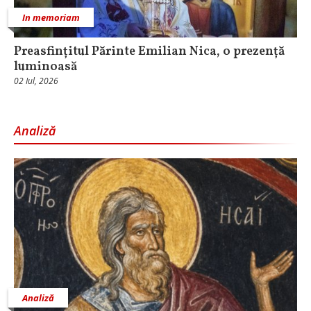
In memoriam
Preasfințitul Părinte Emilian Nica, o prezență
luminoasă
02 Iul, 2026
Analiză
Analiză