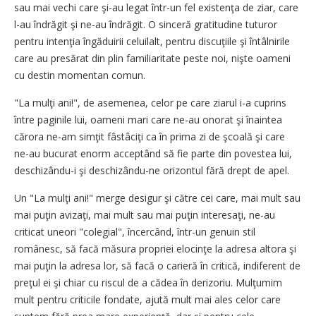
sau mai vechi care şi-au legat într-un fel existenţa de ziar, care
l-au îndrăgit şi ne-au îndrăgit. O sinceră gratitudine tuturor
pentru intenţia îngăduirii celuilalt, pentru discuţiile şi întâlnirile
care au presărat din plin familiaritate peste noi, nişte oameni
cu destin momentan comun.
"La mulţi ani!", de asemenea, celor pe care ziarul i-a cuprins
între paginile lui, oameni mari care ne-au onorat şi înaintea
cărora ne-am simţit fâstâciţi ca în prima zi de şcoală şi care
ne-au bucurat enorm acceptând să fie parte din povestea lui,
deschizându-i şi deschizându-ne orizontul fără drept de apel.
Un "La mulţi ani!" merge desigur şi către cei care, mai mult sau
mai puţin avizaţi, mai mult sau mai puţin interesaţi, ne-au
criticat uneori "colegial", încercând, într-un genuin stil
românesc, să facă măsura propriei elocinţe la adresa altora şi
mai puţin la adresa lor, să facă o carieră în critică, indiferent de
preţul ei şi chiar cu riscul de a cădea în derizoriu. Mulţumim
mult pentru criticile fondate, ajută mult mai ales celor care