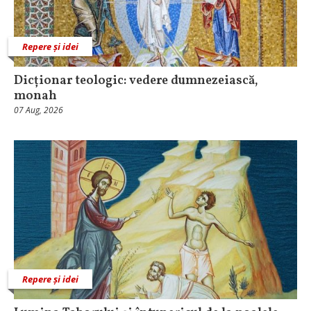
Repere și idei
Dicționar teologic: vedere dumnezeiască,
monah
07 Aug, 2026
Repere și idei