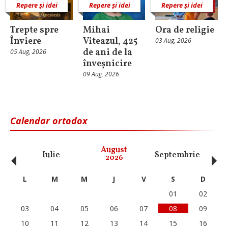
Repere și idei
Repere și idei
Repere și idei
Trepte spre
Mihai
Ora de religie
Înviere
Viteazul, 425
03 Aug, 2026
de ani de la
05 Aug, 2026
înveșnicire
09 Aug, 2026
Calendar ortodox
‹
›
August
Iulie
Septembrie
O
2026
L
M
M
J
V
S
D
01
02
03
04
05
06
07
08
09
10
11
12
13
14
15
16