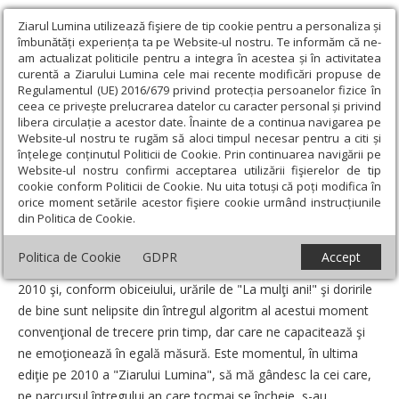
Ziarul Lumina utilizează fişiere de tip cookie pentru a personaliza și
îmbunătăți experiența ta pe Website-ul nostru. Te informăm că ne-
am actualizat politicile pentru a integra în acestea și în activitatea
curentă a Ziarului Lumina cele mai recente modificări propuse de
Regulamentul (UE) 2016/679 privind protecția persoanelor fizice în
ceea ce privește prelucrarea datelor cu caracter personal și privind
libera circulație a acestor date. Înainte de a continua navigarea pe
Website-ul nostru te rugăm să aloci timpul necesar pentru a citi și
Ziarul Lumina
›
Opinii
›
Repere și idei
›
La mulţi ani cu lumină!
înțelege conținutul Politicii de Cookie. Prin continuarea navigării pe
Website-ul nostru confirmi acceptarea utilizării fişierelor de tip
La mulţi ani cu lumină!
cookie conform Politicii de Cookie. Nu uita totuși că poți modifica în
orice moment setările acestor fişiere cookie urmând instrucțiunile
din Politica de Cookie.
Un articol de:
Pr. lect. dr. Cosmin Pricop
-
30 Decembrie 2010
Politica de Cookie
GDPR
Accept
Ne apropiem cu paşi repezi de sfârşitul anului calendaristic
2010 şi, conform obiceiului, urările de "La mulţi ani!" şi doririle
de bine sunt nelipsite din întregul algoritm al acestui moment
convenţional de trecere prin timp, dar care ne capacitează şi
ne emoţionează în egală măsură. Este momentul, în ultima
ediţie pe 2010 a "Ziarului Lumina", să mă gândesc la cei care,
pe parcursul întregului an care tocmai se încheie, s-au