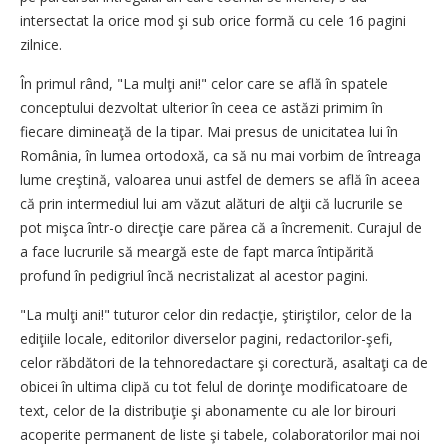
intersectat la orice mod şi sub orice formă cu cele 16 pagini
zilnice.
În primul rând, "La mulţi ani!" celor care se află în spatele
conceptului dezvoltat ulterior în ceea ce astăzi primim în
fiecare dimineaţă de la tipar. Mai presus de unicitatea lui în
România, în lumea ortodoxă, ca să nu mai vorbim de întreaga
lume creştină, valoarea unui astfel de demers se află în aceea
că prin intermediul lui am văzut alături de alţii că lucrurile se
pot mişca într-o direcţie care părea că a încremenit. Curajul de
a face lucrurile să meargă este de fapt marca întipărită
profund în pedigriul încă necristalizat al acestor pagini.
"La mulţi ani!" tuturor celor din redacţie, ştiriştilor, celor de la
ediţiile locale, editorilor diverselor pagini, redactorilor-şefi,
celor răbdători de la tehnoredactare şi corectură, asaltaţi ca de
obicei în ultima clipă cu tot felul de dorinţe modificatoare de
text, celor de la distribuţie şi abonamente cu ale lor birouri
acoperite permanent de liste şi tabele, colaboratorilor mai noi