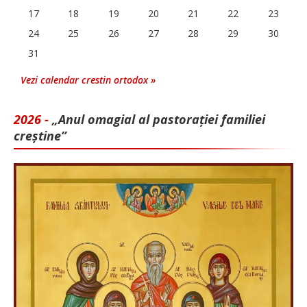
17
18
19
20
21
22
23
24
25
26
27
28
29
30
31
Vezi calendar crestin ortodox »
2026 -
„Anul omagial al pastorației familiei
creștine”