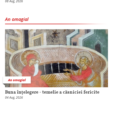
08 Aug, 2026
An omagial
An omagial
Buna înțelegere - temelie a căsniciei fericite
04 Aug, 2026