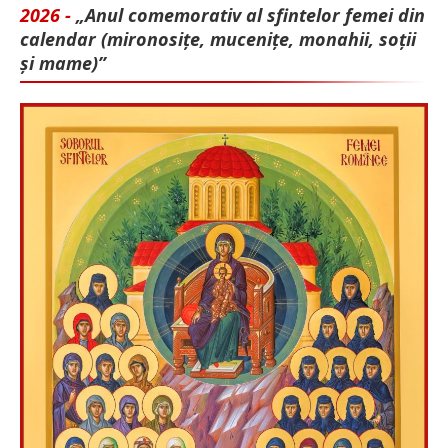
2026 -
„Anul comemorativ al sfintelor femei din
calendar (mironosițe, mu­cenițe, monahii, soții
și mame)”