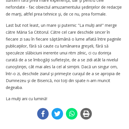
suntem fără prea mare experienţă, dar şi pentru cele
nefondate - fac obiectul amuzamentului şedinţelor de redacţie
de marţi, altfel prea tehnice şi, de ce nu, prea formale.
Last but not least, un mare şi puternic "La mulţi ani!" merge
către Măria Sa Cititorul. Către cel care deschide sincer în
fiecare zi sau în fiecare săptămână o lume aflată între paginile
publicaţiilor, fără să caute cu lumânarea greşeli, fără să
speculeze slăbiciuni inerente unui ritm zilnic, ci cu dorinţa
curată de a se îmbogăţi sufleteşte, de a se zidi atât la nivelul
cunoştinţei, cât mai ales la cel al simţirii. Dacă un singur om,
într-o zi, deschide ziarul şi primeşte curajul de a se apropia de
Dumnezeu şi de Biserică, noi toţi din spate n-am muncit
degeaba.
La mulţi ani cu lumină!