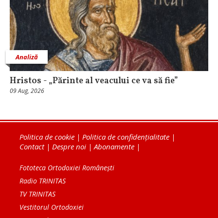
Analiză
Hristos - „Părinte al veacului ce va să fie”
09 Aug, 2026
Politica de cookie
|
Politica de confidențialitate
|
Contact
|
Despre noi
|
Abonamente
|
Fototeca Ortodoxiei Românești
Radio TRINITAS
TV TRINITAS
Vestitorul Ortodoxiei