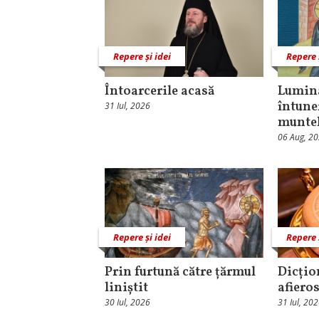
Repere și idei
Repere 
Întoarcerile acasă
Lumina
întune
31 Iul, 2026
munte
06 Aug, 2
Repere și idei
Repere 
Prin furtună către țărmul
Dicțio
liniștit
afieros
30 Iul, 2026
31 Iul, 20