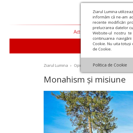
Ziarul Lumina utilizea
informăm că ne-am actu
recente modificări pr
prelucrarea datelor cu
Actualitate religioasă
T
Website-ul nostru te 
continuarea navigării 
Cookie. Nu uita totuși 
de Cookie.
Politica de Cookie
Ziarul Lumina
›
Opinii
›
Repere și idei
›
Monahi
Monahism și misiune
st
Septembrie
Octombrie
Noiembrie
Decembrie
Ianuar