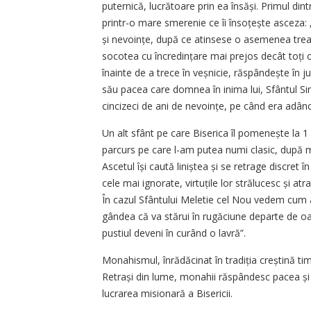
puternică, lucrătoare prin ea însăși. Primul din
printr-o mare smerenie ce îi însoțește asceza:
și nevoințe, după ce atinsese o asemenea treap
socotea cu încredințare mai prejos decât toți o
îna­inte de a trece în veșnicie, răs­pân­dește în 
său pacea care domnea în inima lui, Sfântul Si
cincizeci de ani de nevoințe, pe când era adânci
Un alt sfânt pe care Biserica îl pomenește la 
parcurs pe care l-am putea numi clasic, după mo
Ascetul își caută liniștea și se retrage discret în
cele mai ignorate, virtuțile lor strălucesc și at
În cazul Sfântului Meletie cel Nou vedem cum a
gândea că va stărui în rugăciune departe de oamen
pustiul deveni în curând o lavră”.
Monahismul, înrădăcinat în tradiția creștină tim
Retrași din lume, monahii răspândesc pacea și 
lucrarea misionară a Bisericii.