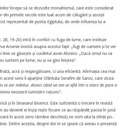
tinilor începe să se dezvolte monahismul, care este considerat
 din primele secole este luat acum de călugării și asceții
st reprezentat de pustia Egiptului, de unde influența lui a
28, 19-20) intră în conflict cu fuga de lume, care instituie
Arsenie insistă asupra acestui fapt: „fugi de oameni și te vei
ași linie se găsește și cuvântul avvei Alonios: „Dacă omul nu va
 suntem pe lume, nu-și va găsi liniștea”.
fnată, acră și respingătoare, ci una eficientă. Afirma­ția cea mai
n acest sens îi aparține Sfântului Serafim de Sarov, care zicea:
u se vor mântui. Atunci când un om se află într-o stare de pace a
 lumina necesară luminării rațiunii”.
să și în Sinaxarul Bisericii. Este suficientă o trecere în revistă
m au devenit ei înșiși niște focare ce au răspândit pacea în jurul
rioară în acest sens rămâne deschisă) ne vom uita la sfinții po­
embrie. Dintre aceștia, despre doi ni se spune că aveau o prezență