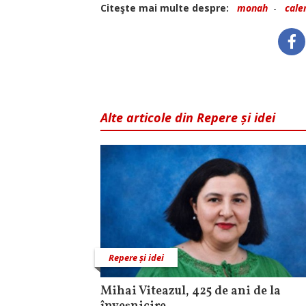
Citeşte mai multe despre:
monah
-
cale
Alte articole din Repere și idei
Repere și idei
Mihai Viteazul, 425 de ani de la