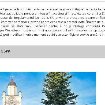
ză fişiere de tip cookie pentru a personaliza și îmbunătăți experiența ta p
alizat politicile pentru a integra în acestea și în activitatea curentă a Z
opuse de Regulamentul (UE) 2016/679 privind protecția persoanelor fizi
 caracter personal și privind libera circulație a acestor date. Înainte de 
eologie și spiritualitate
Educaţie și Cultură
Societate
rugăm să aloci timpul necesar pentru a citi și înțelege conținutul Pol
pe Website-ul nostru confirmi acceptarea utilizării fişierelor de tip cook
că poți modifica în orice moment setările acestor fişiere cookie urmând ins
Editorial
Repere și idei
Pilda zilei
GDPR
sm și misiune
ie
Februarie
Martie
Aprilie
Mai
Iunie