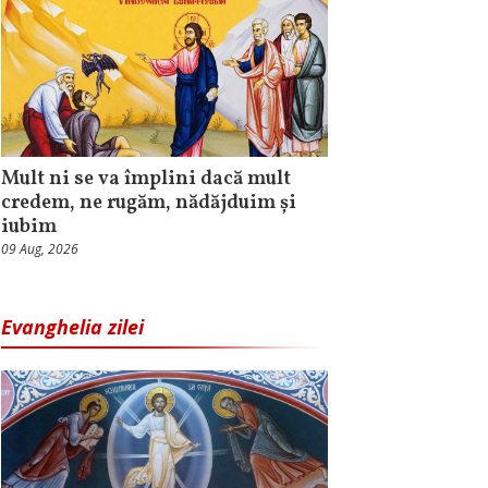
Mult ni se va împlini dacă mult
credem, ne rugăm, nădăjduim și
iubim
09 Aug, 2026
Evanghelia zilei