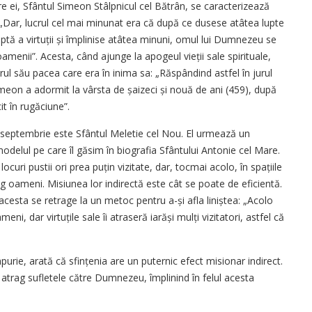
tre ei, Sfântul Simeon Stâlpnicul cel Bătrân, se caracterizează
 „Dar, lucrul cel mai minunat era că după ce dusese atâtea lupte
tă a virtuții și împlinise atâtea minuni, omul lui Dumnezeu se
amenii”. Acesta, când ajunge la apogeul vieții sale spirituale,
jurul său pacea care era în inima sa: „Răspândind astfel în jurul
meon a adormit la vârsta de șaizeci și nouă de ani (459), după
t în rugăciune”.
1 septembrie este Sfântul Meletie cel Nou. El urmează un
delul pe care îl găsim în biografia Sfântului Antonie cel Mare.
 locuri pustii ori prea puțin vizitate, dar, tocmai acolo, în spațiile
rag oameni. Misiunea lor indirectă este cât se poate de eficientă.
cesta se retrage la un metoc pentru a-și afla liniștea: „Acolo
i, dar virtuțile sale îi atraseră iarăși mulți vizitatori, astfel că
purie, arată că sfințenia are un puternic efect misionar indirect.
atrag sufletele către Dumnezeu, împlinind în felul acesta