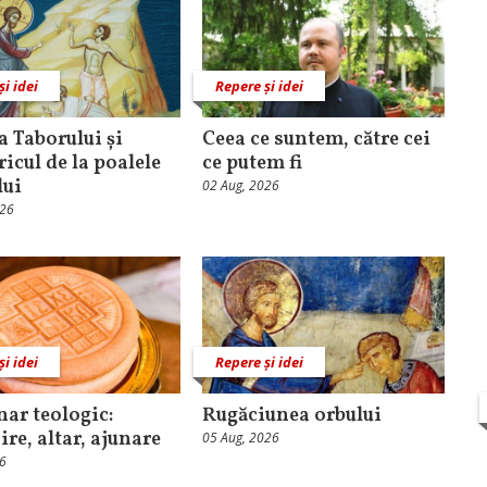
și idei
Repere și idei
 Taborului și
Ceea ce suntem, către cei
ricul de la poalele
ce putem fi
lui
02 Aug, 2026
026
și idei
Repere și idei
nar teologic:
Rugăciunea orbului
ire, altar, ajunare
05 Aug, 2026
26