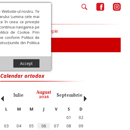
e Website-ul nostru. Te
iarului Lumina cele mai
ce în ceea ce privește
a continua navigarea pe
Opinii
Filantropie
iticii de Cookie. Prin
ie conform Politicii de
trucțiunile din Politica
Accept
Calendar ortodox
‹
›
August
Iulie
Septembrie
Octombrie
Noiembri
2026
L
M
M
J
V
S
D
01
02
03
04
05
06
07
08
09