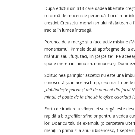
După edictul din 313 care dădea libertate creș
o formă de mucenicie perpetuă. Locul martirilor
creștini. Creuzetul monahismului răsăritean a fo
iradiat în lumea întreagă.
Porunca de a merge și a face activ misiune (Mt. 
monahismul. Primele două apoftegme de la avva 
mântui” sau „fugi, taci, liniștește-te”. Pe acee
spune mereu în inima sa: numai eu și Dumnezeu
Solitudinea părinților ascetici nu este una îmbu
cunoscută și, în același timp, cea mai limpede î
„dobândește pacea și mii de oameni din jurul tă
minții, el poate de la sine să le ofere celor­lalți
Forța de iradiere a sfințeniei se regăsește descri
rapidă a biografiilor sfinților pentru a vedea cu
lor. Doar cu titlu de exemplu (o cercetare ulte
me­niți în prima zi a anului bisericesc, 1 sept