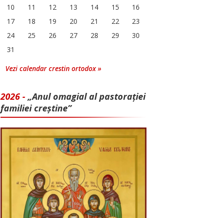
10
11
12
13
14
15
16
17
18
19
20
21
22
23
24
25
26
27
28
29
30
31
Vezi calendar crestin ortodox »
2026 -
„Anul omagial al pastorației
familiei creștine”