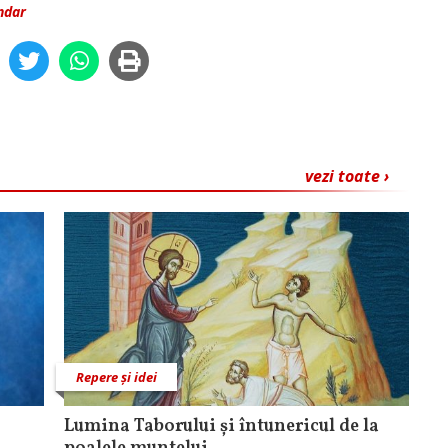
ndar
vezi toate ›
Repere și idei
Lumina Taborului și întunericul de la