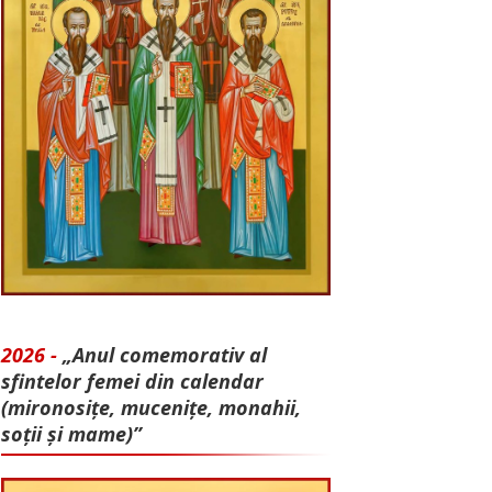
2026 -
„Anul comemorativ al
sfintelor femei din calendar
(mironosițe, mu­cenițe, monahii,
soții și mame)”