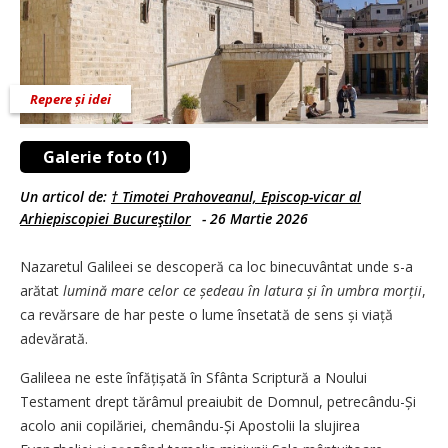
Repere și idei
Galerie foto (1)
Un articol de:
† Timotei Prahoveanul, Episcop-vicar al
Arhiepiscopiei Bucureştilor
-
26 Martie 2026
Nazaretul Galileei se descoperă ca loc binecuvântat unde s-a
arătat
lumină mare celor ce ședeau în latura și în umbra morții
,
ca revărsare de har peste o lume însetată de sens și viață
adevărată.
Galileea ne este înfățișată în Sfânta Scriptură a Noului
Testament drept tărâmul preaiubit de Domnul, petrecându-Și
acolo anii copilăriei, chemându-Și Apostolii la slujirea