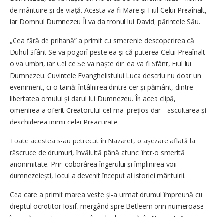
de mântuire și de viață. Acesta va fi Mare și Fiul Celui Preaînalt,
iar Domnul Dumnezeu Îi va da tronul lui David, părintele Său.
„Cea fără de prihană” a primit cu smerenie descoperirea că
Duhul Sfânt Se va pogorî peste ea și că puterea Celui Preaînalt
o va umbri, iar Cel ce Se va naște din ea va fi Sfânt, Fiul lui
Dumnezeu. Cuvintele Evanghelistului Luca descriu nu doar un
eveniment, ci o taină: întâlnirea dintre cer și pământ, dintre
libertatea omului și darul lui Dumnezeu. În acea clipă,
omenirea a oferit Creatorului cel mai preţios dar - ascultarea și
deschiderea inimii celei Preacurate.
Toate acestea s-au petrecut în Nazaret, o așezare aflată la
răscruce de drumuri, învăluită până atunci într-o smerită
anonimitate. Prin coborârea îngerului și împlinirea voii
dumneze­iești, locul a devenit început al istoriei mântuirii.
Cea care a primit marea veste și-a urmat drumul împreună cu
dreptul ocrotitor Iosif, mergând spre Betleem prin numeroase