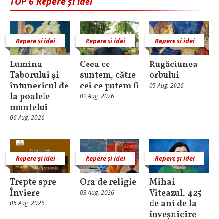
TOP 6 Repere și idei
Repere și idei
Repere și idei
Repere și idei
Lumina
Ceea ce
Rugăciunea
Taborului și
suntem, către
orbului
întunericul de
cei ce putem fi
05 Aug, 2026
la poalele
02 Aug, 2026
muntelui
06 Aug, 2026
Repere și idei
Repere și idei
Repere și idei
Trepte spre
Ora de religie
Mihai
Înviere
Viteazul, 425
03 Aug, 2026
de ani de la
05 Aug, 2026
înveșnicire