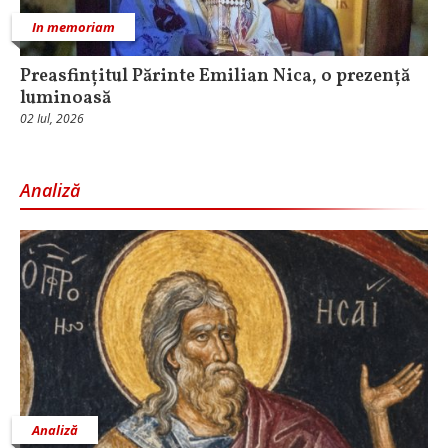
In memoriam
Preasfințitul Părinte Emilian Nica, o prezență
luminoasă
02 Iul, 2026
Analiză
Analiză