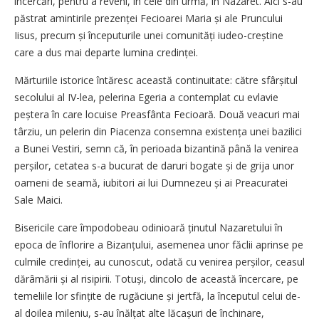
încercări, pentru a reveni, în cele din urmă, în Nazaret. Aici s-au
păstrat amintirile prezenței Fecioarei Maria și ale Pruncului
Iisus, precum și începuturile unei co­mu­nități iudeo-creștine
care a dus mai departe lumina credinței.
Mărturiile istorice întăresc această continuitate: către sfârșitul
secolului al IV-lea, pelerina Egeria a contemplat cu evlavie
peștera în care locuise Preasfânta Fecioară. Două veacuri mai
târziu, un pelerin din Piacenza consemna existența unei bazilici
a Bunei Vestiri, semn că, în perioada bizantină până la venirea
perșilor, cetatea s-a bucurat de daruri bogate și de grija unor
oameni de seamă, iubitori ai lui Dumnezeu și ai Preacuratei
Sale Maici.
Bisericile care împodobeau odinioară ținutul Nazaretului în
epoca de înflorire a Bizanțului, asemenea unor făclii aprinse pe
culmile credin­ței, au cunoscut, odată cu venirea per­șilor, ceasul
dărâmării și al risipi­rii. Totuși, dincolo de această încercare, pe
temeliile lor sfințite de rugă­ciune și jertfă, la începutul celui de-
al doilea mileniu, s-au înălțat alte lăca­șuri de închinare,