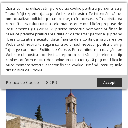
Ziarul Lumina utilizează fişiere de tip cookie pentru a personaliza și
îmbunătăți experiența ta pe Website-ul nostru. Te informăm că ne-
am actualizat politicile pentru a integra în acestea și în activitatea
curentă a Ziarului Lumina cele mai recente modificări propuse de
Regulamentul (UE) 2016/679 privind protecția persoanelor fizice în
ceea ce privește prelucrarea datelor cu caracter personal și privind
libera circulație a acestor date. Înainte de a continua navigarea pe
Website-ul nostru te rugăm să aloci timpul necesar pentru a citi și
Ziarul Lumina
›
Opinii
›
Repere și idei
›
Nazaretul Galileei -
înțelege conținutul Politicii de Cookie. Prin continuarea navigării pe
răsăritul Luminii și începutul mântuirii
Website-ul nostru confirmi acceptarea utilizării fişierelor de tip
cookie conform Politicii de Cookie. Nu uita totuși că poți modifica în
Nazaretul Galileei - răsăritul Luminii și
orice moment setările acestor fişiere cookie urmând instrucțiunile
din Politica de Cookie.
începutul mântuirii
Politica de Cookie
GDPR
Accept