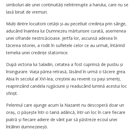
simboluri ale unei continuități neîntrerupte a harului, care nu se
lasă biruit de vremuri.
Mulți dintre locuitorii cetății și-au pecetluit credința prin sânge,
aducând înaintea lui Dumnezeu mărturisire curată, asemenea
unei ofrande nestricăcioase. Jertfa lor, ascunsă adesea în
tăcerea istoriei, a rodit în sufletele celor ce au urmat, întărind
temelia unei credințe statornice.
După victoria lui Saladin, cetatea a fost cuprinsă de pustiu și
însingurare. Viața părea retrasă, lăsând în urmă o tăcere grea.
Abia în secolul al XVI-lea, creștinii au revenit cu pași smeriți,
reaprinzând candela rugăciunii și readucând lumină acestui loc
sfințit.
Pelerinul care ajunge acum la Nazaret nu descoperă doar un
oraș, ci pășește într-o taină adâncă, într-un loc în care fiecare
piatră și fiecare adiere de vânt par să păstreze ecoul unei
întâlniri dumnezeiești.