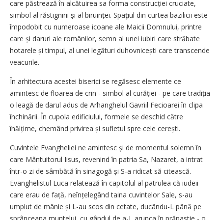
care păstrează în alcătuirea sa forma construcției cruciate,
simbol al răstignirii și al biruinței. Spaţiul din curtea bazilicii este
împodobit cu numeroase icoane ale Maicii Domnului, printre
care și daruri ale românilor, semn al unei iubiri care străbate
hotarele și timpul, al unei legături duhovnicești care transcende
veacurile.
În arhitectura acestei biserici se regăsesc elemente ce
amintesc de floarea de crin - simbol al curăției - pe care tradiția
o leagă de darul adus de Arhanghelul Gavriil Fecioarei în clipa
închinării. În cupola edificiului, formele se deschid către
înălțime, chemând privirea și sufletul spre cele cerești.
Cuvintele Evangheliei ne amintesc și de momentul solemn în
care Mântuitorul Iisus, revenind în patria Sa, Nazaret, a intrat
într-o zi de sâmbătă în sinagogă și S-a ridicat să citească.
Evanghelistul Luca relatează în capitolul al patrulea că iudeii
care erau de față, neînțelegând taina cuvintelor Sale, s-au
umplut de mânie și L-au scos din cetate, ducându-L până pe
sprânceana muntelui, cu gândul de a-L arunca în prăpastie - o