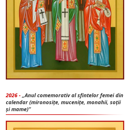
2026 -
„Anul comemorativ al sfintelor femei din
calendar (mironosițe, mu­cenițe, monahii, soții
și mame)”