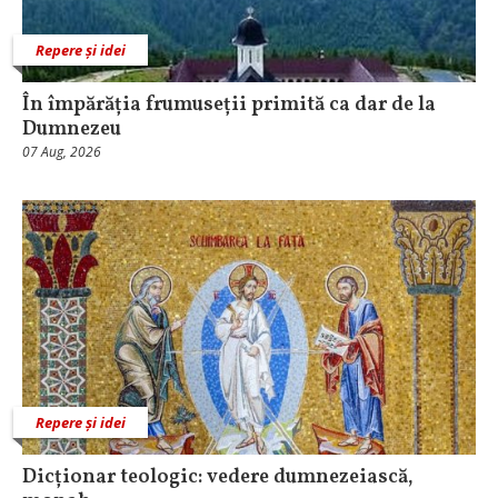
Repere și idei
În împărăția frumuseții primită ca dar de la
Dumnezeu
07 Aug, 2026
Repere și idei
Dicționar teologic: vedere dumnezeiască,