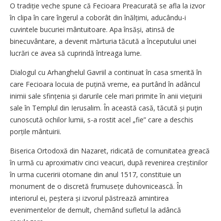
O tradiție veche spune că Fecioara Preacurată se afla la izvor
în clipa în care îngerul a coborât din înălțimi, aducându-i
cuvintele bucuriei mântuitoare. Apa însăși, atinsă de
binecuvântare, a devenit mărturia tăcută a începutului unei
lucrări ce avea să cuprindă întreaga lume.
Dialogul cu Arhanghelul Gavriil a continuat în casa smerită în
care Fecioara locuia de puțină vreme, ea purtând în adâncul
inimii sale sfințenia și darurile cele mari primite în anii vieţuirii
sale în Templul din Ierusalim. În această casă, tăcută și puţin
cunoscută ochilor lumii, s-a rostit acel „fie” care a deschis
porțile mântuirii.
Biserica Ortodoxă din Nazaret, ridicată de comunitatea greacă
în urmă cu aproximativ cinci veacuri, după revenirea creștinilor
în urma cuceririi otomane din anul 1517, constituie un
monument de o discretă frumu­sețe duhovnicească. În
interiorul ei, peștera și izvorul păstrează amintirea
evenimentelor de demult, chemând sufletul la adâncă