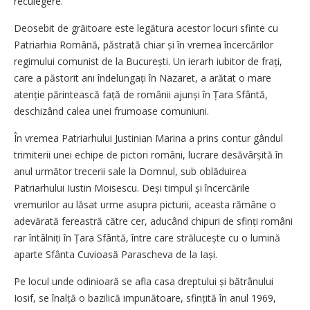
reculegere.
Deosebit de grăitoare este legătura acestor locuri sfinte cu
Patriarhia Română, păstrată chiar și în vremea încercărilor
regimului comunist de la București. Un ierarh iubitor de frați,
care a păstorit ani îndelungați în Nazaret, a arătat o mare
atenție părintească față de românii ajunși în Țara Sfântă,
deschizând calea unei frumoase comuniuni.
În vremea Patriarhului Justinian Marina a prins contur gândul
trimiterii unei echipe de pictori români, lucrare desăvârșită în
anul următor trecerii sale la Domnul, sub oblăduirea
Patriarhului Iustin Moisescu. Deși timpul și încercările
vremurilor au lăsat urme asupra picturii, aceasta rămâne o
adevărată fereastră către cer, aducând chipuri de sfinți români
rar întâlniți în Țara Sfântă, între care strălucește cu o lumină
aparte Sfânta Cuvioasă Parascheva de la Iași.
Pe locul unde odinioară se afla casa dreptului și bătrânului
Iosif, se înalță o bazilică impunătoare, sfințită în anul 1969,