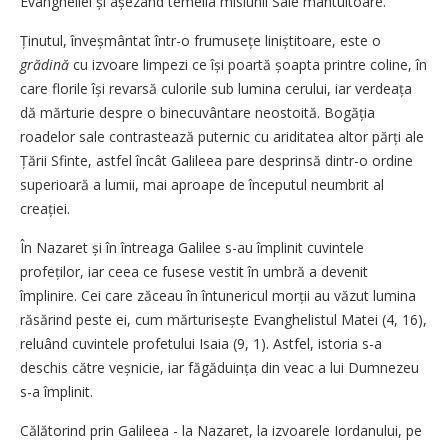
Evangheliei și așezând temelia misiunii Sale mântuitoare.
Ținutul, înveșmântat într-o fru­mu­sețe liniștitoare, este o
grădină
cu izvoare limpezi ce își poartă șoapta printre coline, în
care florile își revarsă culorile sub lumina cerului, iar verdeața
dă mărturie despre o binecuvântare neostoită. Bogăția
roadelor sale contrastează puternic cu ariditatea altor părți ale
Țării Sfinte, astfel încât Galileea pare desprinsă dintr-o ordine
superioară a lumii, mai aproape de începutul neumbrit al
creației.
În Nazaret și în întreaga Galilee s-au împlinit cuvintele
profeților, iar ceea ce fusese vestit în umbră a devenit
împlinire. Cei care zăceau în întunericul morții au văzut lumina
răsărind peste ei, cum mărturisește Evanghelistul Matei (4, 16),
reluând cuvintele profetului Isaia (9, 1). Astfel, istoria s-a
deschis către veșnicie, iar făgăduința din veac a lui Dumnezeu
s-a împlinit.
Călătorind prin Galileea - la Nazaret, la izvoarele Iordanului, pe