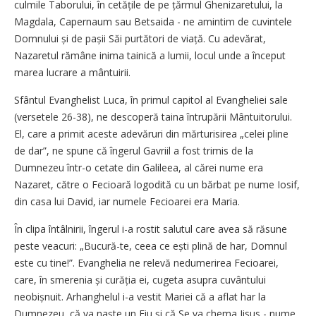
culmile Taborului, în cetățile de pe țărmul Ghenizaretului, la
Magdala, Capernaum sau Betsaida - ne amintim de cuvintele
Domnului și de pașii Săi purtători de viață. Cu adevărat,
Nazaretul rămâne inima tainică a lumii, locul unde a început
marea lucrare a mântuirii.
Sfântul Evanghelist Luca, în primul capitol al Evangheliei sale
(versetele 26-38), ne descoperă taina întrupării Mântuitorului.
El, care a primit aceste adevăruri din mărturisirea „celei pline
de dar”, ne spune că îngerul Gavriil a fost trimis de la
Dumnezeu într-o cetate din Galileea, al cărei nume era
Nazaret, către o Fecioară logodită cu un bărbat pe nume Iosif,
din casa lui David, iar numele Fecioarei era Maria.
În clipa întâlnirii, îngerul i-a rostit salutul care avea să răsune
peste veacuri: „Bucură-te, ceea ce ești plină de har, Domnul
este cu tine!”. Evanghelia ne relevă nedumerirea Fecioarei,
care, în smerenia și curăția ei, cugeta asupra cuvântului
neobișnuit. Arhanghelul i-a vestit Mariei că a aflat har la
Dumnezeu, că va naște un Fiu și că Se va chema Iisus - nume