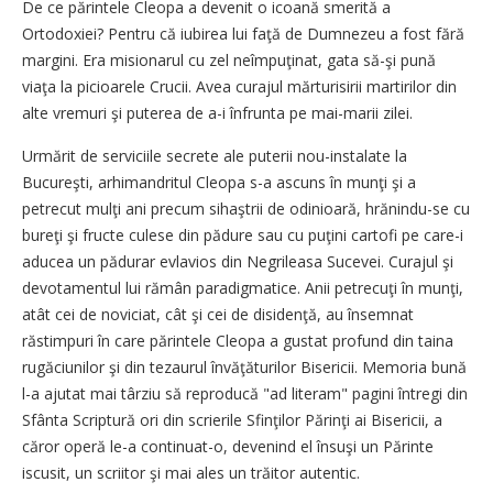
De ce părintele Cleopa a devenit o icoană smerită a
Ortodoxiei? Pentru că iubirea lui faţă de Dumnezeu a fost fără
margini. Era misionarul cu zel neîmpuţinat, gata să-şi pună
viaţa la picioarele Crucii. Avea curajul mărturisirii martirilor din
alte vremuri şi puterea de a-i înfrunta pe mai-marii zilei.
Urmărit de serviciile secrete ale puterii nou-instalate la
Bucureşti, arhimandritul Cleopa s-a ascuns în munţi şi a
petrecut mulţi ani precum sihaştrii de odinioară, hrănindu-se cu
bureţi şi fructe culese din pădure sau cu puţini cartofi pe care-i
aducea un pădurar evlavios din Negrileasa Sucevei. Curajul şi
devotamentul lui rămân paradigmatice. Anii petrecuţi în munţi,
atât cei de noviciat, cât şi cei de disidenţă, au însemnat
răstimpuri în care părintele Cleopa a gustat profund din taina
rugăciunilor şi din tezaurul învăţăturilor Bisericii. Memoria bună
l-a ajutat mai târziu să reproducă "ad literam" pagini întregi din
Sfânta Scriptură ori din scrierile Sfinţilor Părinţi ai Bisericii, a
căror operă le-a continuat-o, devenind el însuşi un Părinte
iscusit, un scriitor şi mai ales un trăitor autentic.