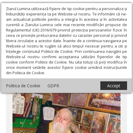
Ziarul Lumina utilizează fişiere de tip cookie pentru a personaliza și
îmbunătăți experiența ta pe Website-ul nostru. Te informăm că ne-
am actualizat politicile pentru a integra în acestea și în activitatea
curentă a Ziarului Lumina cele mai recente modificări propuse de
Regulamentul (UE) 2016/679 privind protecția persoanelor fizice în
ceea ce privește prelucrarea datelor cu caracter personal și privind
libera circulație a acestor date. Înainte de a continua navigarea pe
Website-ul nostru te rugăm să aloci timpul necesar pentru a citi și
Ziarul Lumina
›
Opinii
›
Repere și idei
›
Nepământeanul părinte
înțelege conținutul Politicii de Cookie. Prin continuarea navigării pe
Cleopa (II)
Website-ul nostru confirmi acceptarea utilizării fişierelor de tip
cookie conform Politicii de Cookie. Nu uita totuși că poți modifica în
Nepământeanul părinte Cleopa (II)
orice moment setările acestor fişiere cookie urmând instrucțiunile
din Politica de Cookie.
Politica de Cookie
GDPR
Accept