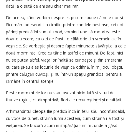
dată la o sută de ani sau chiar mai rar.
De aceea, când vorbim despre ei, putem spune că ne e dor şi
lăcrimăm adeseori. La cimitir, printre candele nestinse, cei doi
părinţi predică într-un alt mod, vorbindu-ne că moartea este
doar o trecere, ca o zi de Paşti, o călătorie din vremelnicie în
veşnicie. Se vorbeşte şi despre fapte minunate săvârşite la cele
două morminte. Cred cu tărie în astfel de minuni. De fapt, nici
nu se putea altfel. Viaţa lor înaltă se cunoaşte şi din smerenia
cu care şi-au ales locurile de veşnică odihnă, în mijlocul obştii,
printre călugări cuvioşi, şi nu într-un spaţiu grandios, pentru a
rămâne în centrul atenţiei.
Peste mormintele lor nu s-au aşezat niciodată straturi de
frunze ruginii, ci, dimpotrivă, flori ale recunoştinţei şi neuitării.
Arhimandritul Cleopa Ilie predică încă în felul său inconfundabil,
cu voce de tunet, străină lumii acesteia, cum străină i-a fost şi
vieţuirea. Se bucură acum în împărăţia luminii, unde a găsit