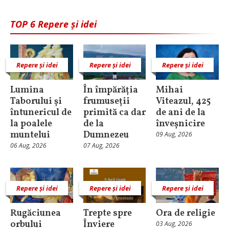
TOP 6 Repere și idei
Repere și idei
Repere și idei
Repere și idei
Lumina
În împărăția
Mihai
Taborului și
frumuseții
Viteazul, 425
întunericul de
primită ca dar
de ani de la
la poalele
de la
înveșnicire
muntelui
Dumnezeu
09 Aug, 2026
06 Aug, 2026
07 Aug, 2026
Repere și idei
Repere și idei
Repere și idei
Rugăciunea
Trepte spre
Ora de religie
orbului
Înviere
03 Aug, 2026