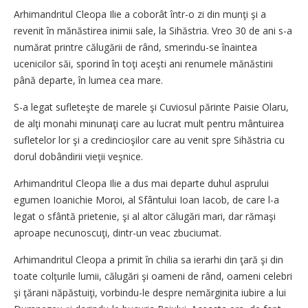
Arhimandritul Cleopa Ilie a coborât într-o zi din munţi şi a
revenit în mănăstirea inimii sale, la Sihăstria. Vreo 30 de ani s-a
numărat printre călugării de rând, smerindu-se înaintea
ucenicilor săi, sporind în toţi aceşti ani renumele mănăstirii
până departe, în lumea cea mare.
S-a legat sufleteşte de marele şi Cuviosul părinte Paisie Olaru,
de alţi monahi minunaţi care au lucrat mult pentru mântuirea
sufletelor lor şi a credincioşilor care au venit spre Sihăstria cu
dorul dobândirii vieţii veşnice.
Arhimandritul Cleopa Ilie a dus mai departe duhul asprului
egumen Ioanichie Moroi, al Sfântului Ioan Iacob, de care l-a
legat o sfântă prietenie, şi al altor călugări mari, dar rămaşi
aproape necunoscuţi, dintr-un veac zbuciumat.
Arhimandritul Cleopa a primit în chilia sa ierarhi din ţară şi din
toate colţurile lumii, călugări şi oameni de rând, oameni celebri
şi ţărani năpăstuiţi, vorbindu-le despre nemărginita iubire a lui