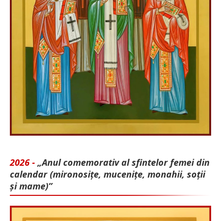
2026 -
„Anul comemorativ al sfintelor femei din
calendar (mironosițe, mu­cenițe, monahii, soții
și mame)”