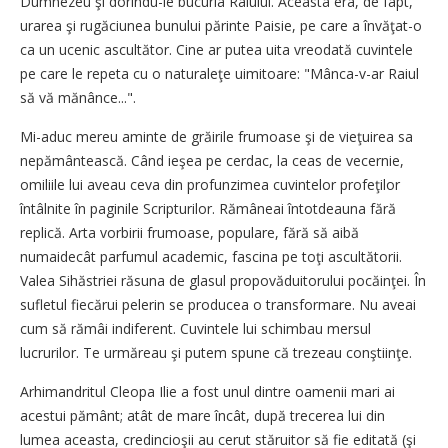
Dumnezeu şi dorindu-le bucuria Raiului. Aceasta era, de fapt,
urarea şi rugăciunea bunului părinte Paisie, pe care a învăţat-o
ca un ucenic ascultător. Cine ar putea uita vreodată cuvintele
pe care le repeta cu o naturaleţe uimitoare: "Mânca-v-ar Raiul
să vă mănânce...".
Mi-aduc mereu aminte de grăirile frumoase şi de vieţuirea sa
nepământească. Când ieşea pe cerdac, la ceas de vecernie,
omiliile lui aveau ceva din profunzimea cuvintelor profeţilor
întâlnite în paginile Scripturilor. Rămâneai întotdeauna fără
replică. Arta vorbirii frumoase, populare, fără să aibă
numaidecât parfumul academic, fascina pe toţi ascultătorii.
Valea Sihăstriei răsuna de glasul propovăduitorului pocăinţei. În
sufletul fiecărui pelerin se producea o transformare. Nu aveai
cum să rămâi indiferent. Cuvintele lui schimbau mersul
lucrurilor. Te urmăreau şi putem spune că trezeau conştiinţe.
Arhimandritul Cleopa Ilie a fost unul dintre oamenii mari ai
acestui pământ; atât de mare încât, după trecerea lui din
lumea aceasta, credincioşii au cerut stăruitor să fie editată (şi