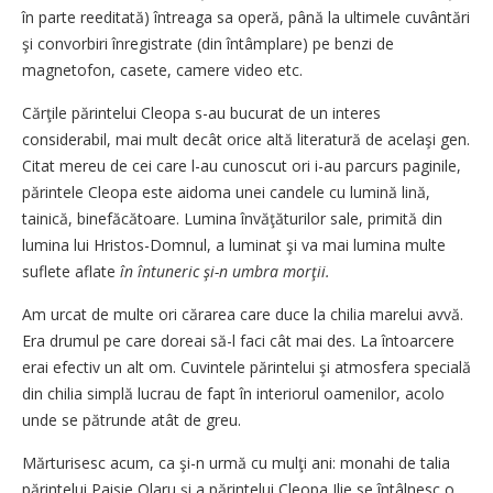
în parte reeditată) întreaga sa operă, până la ultimele cuvântări
şi convorbiri înregistrate (din întâmplare) pe benzi de
magnetofon, casete, camere video etc.
Cărţile părintelui Cleopa s-au bucurat de un interes
considerabil, mai mult decât orice altă literatură de acelaşi gen.
Citat mereu de cei care l-au cunoscut ori i-au parcurs paginile,
părintele Cleopa este aidoma unei candele cu lumină lină,
tainică, binefăcătoare. Lumina învăţăturilor sale, primită din
lumina lui Hristos-Domnul, a luminat şi va mai lumina multe
suflete aflate
în întuneric şi-n umbra morţii.
Am urcat de multe ori cărarea care duce la chilia marelui avvă.
Era drumul pe care doreai să-l faci cât mai des. La întoarcere
erai efectiv un alt om. Cuvintele părintelui şi atmosfera specială
din chilia simplă lucrau de fapt în interiorul oamenilor, acolo
unde se pătrunde atât de greu.
Mărturisesc acum, ca şi-n urmă cu mulţi ani: monahi de talia
părintelui Paisie Olaru şi a părintelui Cleopa Ilie se întâlnesc o