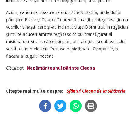
lumina ce a răspândit-o din belşug în timpul vieţii sale.
Acum, gândurile noastre se duc către Sihăstria, unde duhul
părinţilor Paisie şi Cleopa, împreună cu alţii, proteguiesc ţinutul
vechilor sihaştri care şi-au închinat viaţa Domnului. În rugăciuni
şi multe aduceri-aminte regăsesc chipul transfigurat al
misionarului şi al rugătorului pios, al stareţului şi duhovnicului
vestit, cu numele scris în slove nepieritoare: Cleopa Ilie, o
flacără a Rugului nestins.
Citeşte şi:
Nepământeanul părinte Cleopa
Citeşte mai multe despre:
Sfântul Cleopa de la Sihăstria