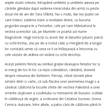
aripile visării celeste, întrupând umblete și umblete aievea pe
cărările gândului după vederea miracolului din urmă cu peste
două mii de ani din Țara Sfântă. Nu-s mulți, dar nici puțini cei
care trăiesc sublima stare a revelației divine, cu bucuria
pogorârii asupra-le a Fericirilor, cele pe care Mântuitorul le
vestea ucenicilor săi, pe Muntele ce poartă azi nume
blagoslovit. Hagii norociți cu acest dar al darurilor pășesc parcă
cu ochii închiși, știu pe de-a rostul căile și mergând de-a lungul
lor constată uimiți că ceea ce li se înfățișează e întocmai cu
cele văzute de atâtea ori visând cu ochii deschiși.
Acești pelerini fericiți au nimbul grației deasupra ființelor lor și
ei merg din loc în loc ca niște colindători, cântând, doinind
despre minunea din Betleem. Percep, citind slovele pline
simțire dintr-o carte, că sub flacăra unei asemenea magii s-a
săvârșit călătoria la locurile sfinte din vechea Palestină a unei
smerite slujitoare a cuvântului cu mireasmă de busuioc scăldat
în căldărușă de argint, a scriitoarei din Cetatea Sucevei, Doina
Cernica. Autoare, între altele, a patru cărți de călătorie până în