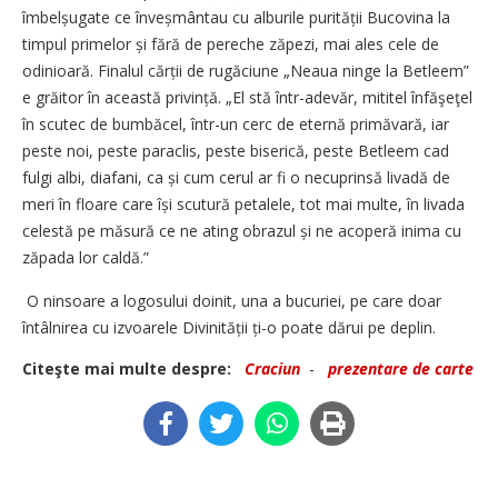
îmbelșugate ce înveș­mân­tau cu alburile purității Buco­vina la
timpul primelor și fără de pereche zăpezi, mai ales cele de
odinioară. Finalul cărții de rugăciune „Neaua ninge la Betleem”
e grăitor în această privință. „El stă într-ade­văr, mititel înfăşeţel
în scutec de bumbăcel, într-un cerc de eternă primăvară, iar
peste noi, peste paraclis, peste biserică, peste Betleem cad
fulgi albi, diafani, ca și cum cerul ar fi o necuprinsă livadă de
meri în floare care își scutură petalele, tot mai multe, în livada
celestă pe măsură ce ne ating obrazul și ne acoperă inima cu
zăpada lor caldă.”
O ninsoare a logosului doinit, una a bucuriei, pe care doar
întâlnirea cu izvoarele Divinității ți-o poate dărui pe deplin.
Citeşte mai multe despre:
Craciun
-
prezentare de carte