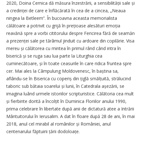
2020, Doina Cernica dă măsura înzestrării, a sensibilității sale și
a credinței de care e înflăcărată în cea de a cincea, „Neaua
ningea la Betleem”. În bucoavna aceasta memorialista
călătoare a potrivit cu grijă în prețioase alesături emoția
reavănă spre a vorbi cititorului despre Fericirea fără de seamăn
a prezenței sale pe tărâmul jinduit cu ardoare din copilărie. Visa
mereu și călătorea cu mintea în primul rând când intra în
biserică și se ruga sau lua parte la Liturghia cea
cuminecătoare, și în toate ceasurile în care ridica fruntea spre
cer. Mai ales la Câmpulung Moldovenesc, în baștina sa,
aflându-se în Biserica cu cope­riș din țiglă smălțuită, strălucind
taboric sub bătaia soarelui și lunii, în Catedrala așezării, se
imagina luând urmele istoriilor scripturistice. Călătoria cea mult
și fierbinte dorită a încolțit în Duminica Floriilor anului 1990,
prima celebrare în libertate după anii de dictatură atee a Intrării
Mântuitorului în Ierusalim. A dat în floare după 28 de ani, în mai
2018, anul cel mirabil al românilor și României, anul
centenarului făptuirii țării dodoloațe.