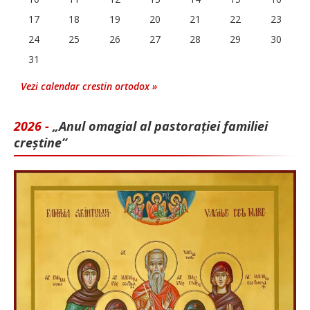
17
18
19
20
21
22
23
24
25
26
27
28
29
30
31
Vezi calendar crestin ortodox »
2026 -
„Anul omagial al pastorației familiei
creștine”