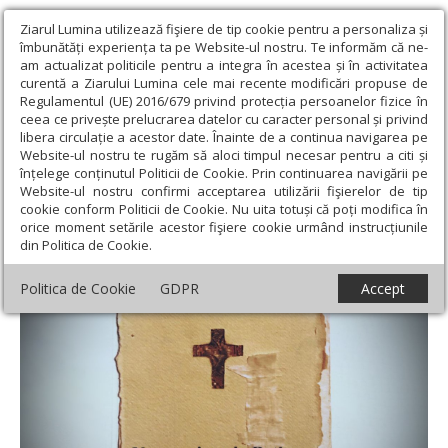
Ziarul Lumina utilizează fişiere de tip cookie pentru a personaliza și
îmbunătăți experiența ta pe Website-ul nostru. Te informăm că ne-
am actualizat politicile pentru a integra în acestea și în activitatea
curentă a Ziarului Lumina cele mai recente modificări propuse de
Regulamentul (UE) 2016/679 privind protecția persoanelor fizice în
ceea ce privește prelucrarea datelor cu caracter personal și privind
libera circulație a acestor date. Înainte de a continua navigarea pe
Website-ul nostru te rugăm să aloci timpul necesar pentru a citi și
Ziarul Lumina
›
Opinii
›
Repere și idei
›
Ninsoarea logosului
înțelege conținutul Politicii de Cookie. Prin continuarea navigării pe
doinit
Website-ul nostru confirmi acceptarea utilizării fişierelor de tip
cookie conform Politicii de Cookie. Nu uita totuși că poți modifica în
Ninsoarea logosului doinit
orice moment setările acestor fişiere cookie urmând instrucțiunile
din Politica de Cookie.
Politica de Cookie
GDPR
Accept