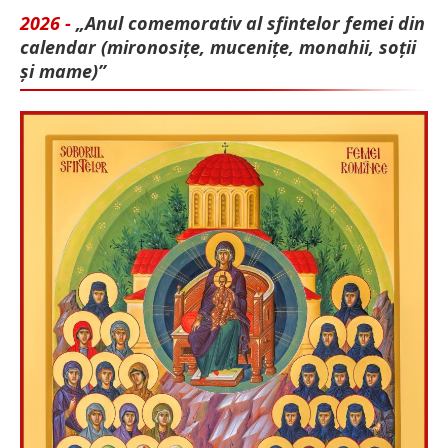
2026 -
„Anul comemorativ al sfintelor femei din
calendar (mironosițe, mu­cenițe, monahii, soții
și mame)”