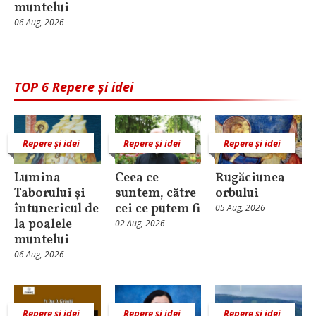
muntelui
06 Aug, 2026
TOP 6 Repere și idei
Repere și idei
Repere și idei
Repere și idei
Lumina
Ceea ce
Rugăciunea
Taborului și
suntem, către
orbului
întunericul de
cei ce putem fi
05 Aug, 2026
la poalele
02 Aug, 2026
muntelui
06 Aug, 2026
Repere și idei
Repere și idei
Repere și idei