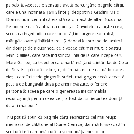
palpabilă. Aceasta e senzația avută parcurgând paginile cărții,
care e una închinată Țării Sfinte și deopotrivă Grădinii Maicii
Domnului, în centrul căreia stă ca o masă de altar Bucovina.
Pe oriunde calcă autoarea doinește. Cuvintele, ca niște corzi,
scot la atingeri adietoare sono­rități în curgere euritmică,
mângâietoare și înălțătoare. „Și deodată aproape de lacrimă
din dorința de a cuprinde, de a vedea cât mai mult, albastrul
Mării Galilee, care face indistinctă linia de la care începe cerul,
Mare Galilee, cu trupul ei ca o harfă înălțând cântări-laude Celui
de Sus! E clipă rară de liniște, de împăcare, de calmă bucurie a
vieții, care îmi scrie gingaș în suflet, mai gingaș decât această
petală de bungavilă dusă pe aripi nevăzute, o fericire
personală: aceea pe care o generează inexprimabila
recunoștință pentru ceea ce ți-a fost dat și fierbintea dorință
de a fi mai bun.”
Nu pot să spun că paginile cărții reprezintă cel mai reușit
memorial de călătorie al Doinei Cernica, dar mărturisesc că în
scriitură te întâmpină curăția și minunăția ninsorilor