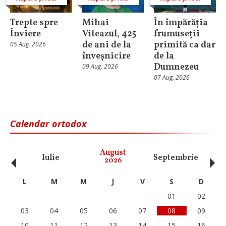
Trepte spre
Mihai
În împărăția
Înviere
Viteazul, 425
frumuseții
de ani de la
primită ca dar
05 Aug, 2026
înveșnicire
de la
Dumnezeu
09 Aug, 2026
07 Aug, 2026
Calendar ortodox
‹
›
August
Iulie
Septembrie
O
2026
L
M
M
J
V
S
D
01
02
03
04
05
06
07
08
09
10
11
12
13
14
15
16