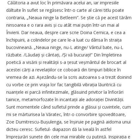
Călătoria a avut loc în primăvara acelui an, iar impresiile
dăltuite în suflet se regăsesc într-o car­te al cărei titlu poate
contraria, „Neaua ninge la Betleem”. Se știe că pe acest tărâm
ninsoarea e o rara avis și cu atât mai puțin într-un mai al
Învierii. Dar neaua, despre care scrie Doina Cernica, e cea a
închipuirii, a colindelor pe care le-a luat cu dânsa în straița
bucovineană. „Neaua ninge, nu-L atinge/ Vântul bate, nu-L
răzbate. /Lăudați și cântați, /Și vă bucu­rați!” Din împletirea
poetică a visării și realității s-a țesut veșmân­tul de brocart al
acestei cărți a revelațiilor ce coboară din timpuri biblice în
vremea de azi. Așezându-se la scris autoarea s-a trezit doinind
cu vorbe ce prin vraja lor fac tangibilă vibrația lăuntrică cu
nuanțele ei parcă infinitezimale, glăsuind privitor la înfiorări
tainice, metamorfozate în incantații ale adorației Divinității.
Sunt momentele când sufletul prinde a glăsui și cuvintele, cum
mi se mărturisea la Văratec, într-o convorbire spoveditoare,
Zoe Dumitrescu-Bu­șu­­lenga, se înșiruie pe pagină aidoma unui
dicteu ceresc. Sufletul- diapazon dă la iveală în astfel
împrejurări sunete din cele mai mirabile cu putință. Inspirația e