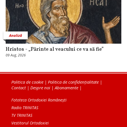
Analiză
Hristos - „Părinte al veacului ce va să fie”
09 Aug, 2026
Politica de cookie
|
Politica de confidențialitate
|
Contact
|
Despre noi
|
Abonamente
|
Fototeca Ortodoxiei Românești
Radio TRINITAS
TV TRINITAS
Vestitorul Ortodoxiei