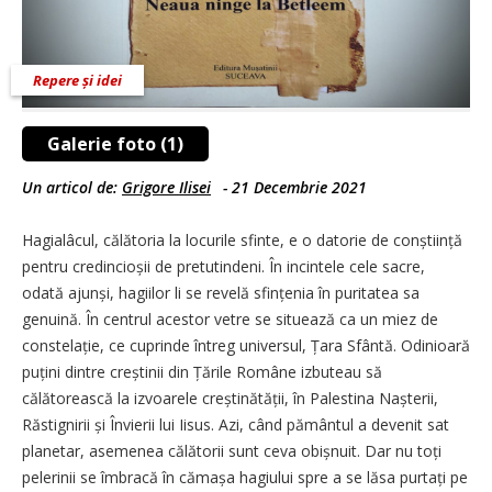
Repere și idei
Galerie foto (1)
Un articol de:
Grigore Ilisei
-
21 Decembrie 2021
Hagialâcul, călătoria la locurile sfinte, e o datorie de conștiință
pentru credincioșii de pretutindeni. În incintele cele sacre,
odată ajunși, hagiilor li se revelă sfințenia în puritatea sa
genuină. În centrul acestor vetre se situează ca un miez de
constelație, ce cuprinde întreg universul, Țara Sfântă. Odinioară
puțini dintre creștinii din Țările Române izbuteau să
călătorească la izvoarele creștinătății, în Palestina Nașterii,
Răstignirii și Învierii lui Iisus. Azi, când pământul a devenit sat
planetar, asemenea călătorii sunt ceva obișnuit. Dar nu toți
pelerinii se îmbracă în cămașa hagiului spre a se lăsa purtați pe