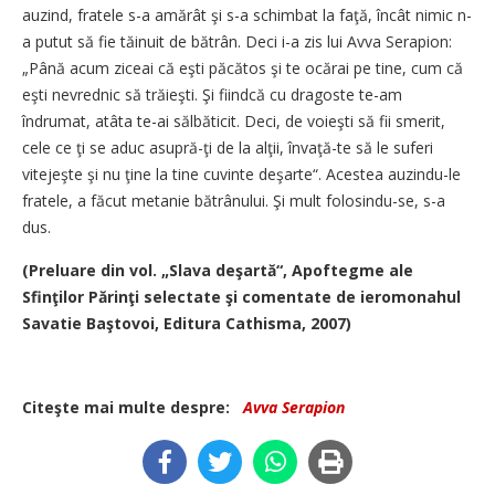
auzind, fratele s-a amărât şi s-a schimbat la faţă, încât nimic n-
a putut să fie tăinuit de bătrân. Deci i-a zis lui Avva Serapion:
„Până acum ziceai că eşti păcătos şi te ocărai pe tine, cum că
eşti nevrednic să trăieşti. Şi fiindcă cu dragoste te-am
îndrumat, atâta te-ai sălbăticit. Deci, de voieşti să fii smerit,
cele ce ţi se aduc asupră-ţi de la alţii, învaţă-te să le suferi
vitejeşte şi nu ţine la tine cuvinte deşarte“. Acestea auzindu-le
fratele, a făcut metanie bătrânului. Şi mult folosindu-se, s-a
dus.
(Preluare din vol. „Slava deşartă“, Apoftegme ale
Sfinţilor Părinţi selectate şi comentate de ieromonahul
Savatie Baştovoi, Editura Cathisma, 2007)
Citeşte mai multe despre:
Avva Serapion