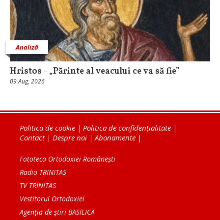
Analiză
Hristos - „Părinte al veacului ce va să fie”
09 Aug, 2026
Politica de cookie
|
Politica de confidențialitate
|
Contact
|
Despre noi
|
Abonamente
|
Fototeca Ortodoxiei Românești
Radio TRINITAS
TV TRINITAS
Vestitorul Ortodoxiei
Agenţia de ştiri BASILICA