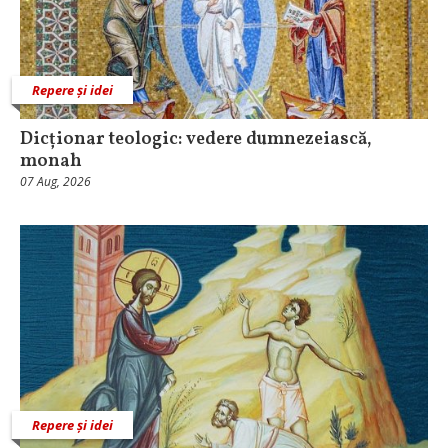
Repere și idei
Dicționar teologic: vedere dumnezeiască,
monah
07 Aug, 2026
Repere și idei