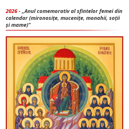
2026 -
„Anul comemorativ al sfintelor femei din
calendar (mironosițe, mu­cenițe, monahii, soții
și mame)”