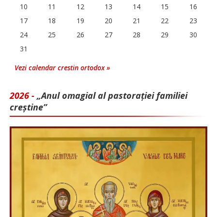
10
11
12
13
14
15
16
17
18
19
20
21
22
23
24
25
26
27
28
29
30
31
Vezi calendar crestin ortodox »
2026 -
„Anul omagial al pastorației familiei
creștine”