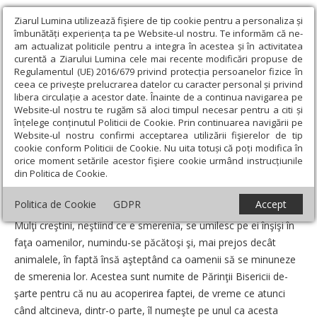
Ziarul Lumina utilizează fişiere de tip cookie pentru a personaliza și
îmbunătăți experiența ta pe Website-ul nostru. Te informăm că ne-
am actualizat politicile pentru a integra în acestea și în activitatea
curentă a Ziarului Lumina cele mai recente modificări propuse de
Regulamentul (UE) 2016/679 privind protecția persoanelor fizice în
ceea ce privește prelucrarea datelor cu caracter personal și privind
libera circulație a acestor date. Înainte de a continua navigarea pe
Website-ul nostru te rugăm să aloci timpul necesar pentru a citi și
Ziarul Lumina
›
Opinii
›
Repere și idei
›
Ocara de sine nu
înțelege conținutul Politicii de Cookie. Prin continuarea navigării pe
miroase a bine
Website-ul nostru confirmi acceptarea utilizării fişierelor de tip
cookie conform Politicii de Cookie. Nu uita totuși că poți modifica în
Ocara de sine nu miroase a bine
orice moment setările acestor fişiere cookie urmând instrucțiunile
din Politica de Cookie.
Data:
06 Aprilie 2015
Politica de Cookie
GDPR
Accept
Mulţi creştini, neştiind ce e smerenia, se umilesc pe ei înşişi în
faţa oamenilor, numindu-se păcătoşi şi, mai prejos decât
animalele, în faptă însă aştep­tând ca oamenii să se minuneze
de smerenia lor. Acestea sunt numite de Părinţii Bisericii de­
şarte pentru că nu au acoperirea faptei, de vreme ce atunci
când altcineva, dintr-o parte, îl numeşte pe unul ca acesta