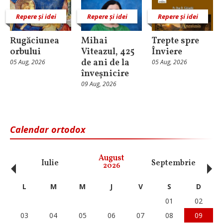
Repere și idei
Repere și idei
Repere și idei
Rugăciunea
Mihai
Trepte spre
orbului
Viteazul, 425
Înviere
de ani de la
05 Aug, 2026
05 Aug, 2026
înveșnicire
09 Aug, 2026
Calendar ortodox
‹
›
August
Iulie
Septembrie
O
2026
L
M
M
J
V
S
D
01
02
03
04
05
06
07
08
09