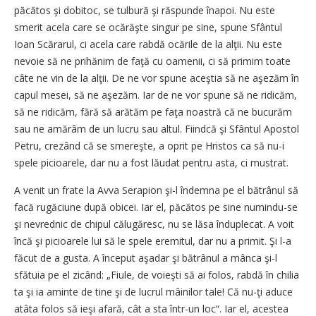
păcătos şi dobitoc, se tulbură şi răspunde înapoi. Nu este
smerit acela care se ocărăşte singur pe sine, spune Sfântul
Ioan Scărarul, ci acela care rabdă ocările de la alţii. Nu este
nevoie să ne prihănim de faţă cu oamenii, ci să primim toate
câte ne vin de la alţii. De ne vor spune aceştia să ne aşezăm în
capul mesei, să ne aşezăm. Iar de ne vor spune să ne ridicăm,
să ne ridicăm, fără să arătăm pe faţa noastră că ne bucurăm
sau ne amărâm de un lucru sau altul. Fiindcă şi Sfântul Apostol
Petru, crezând că se smereşte, a oprit pe Hristos ca să nu-i
spele picioarele, dar nu a fost lăudat pentru asta, ci mustrat.
A venit un frate la Avva Serapion şi-l îndemna pe el bătrânul să
facă rugăciune după obicei. Iar el, păcătos pe sine numindu-se
şi nevrednic de chipul călu­găresc, nu se lăsa înduplecat. A voit
încă şi picioarele lui să le spele eremitul, dar nu a primit. Şi l-a
făcut de a gusta. A început aşadar şi bătrânul a mânca şi-l
sfătuia pe el zicând: „Fiule, de voieşti să ai folos, rabdă în chilia
ta şi ia aminte de tine şi de lucrul mâinilor tale! Că nu-ţi aduce
atâta folos să ieşi afară, cât a sta într-un loc“. Iar el, acestea