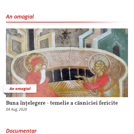
An omagial
An omagial
Buna înțelegere - temelie a căsniciei fericite
04 Aug, 2026
Documentar